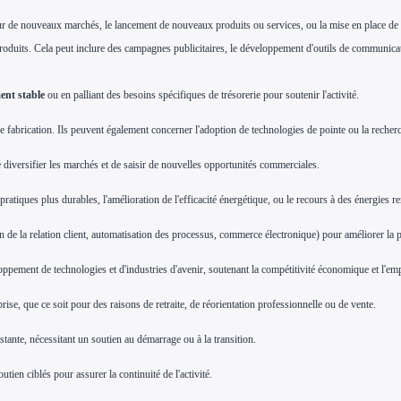
 sur de nouveaux marchés, le lancement de nouveaux produits ou services, ou la mise en place de
ses produits. Cela peut inclure des campagnes publicitaires, le développement d'outils de communic
ent stable
ou en palliant des besoins spécifiques de trésorerie pour soutenir l'activité.
e fabrication. Ils peuvent également concerner l'adoption de technologies de pointe ou la rech
e diversifier les marchés et de saisir de nouvelles
opportunités commerciales.
pratiques plus durables, l'amélioration de l'efficacité énergétique, ou le recours à des énergies r
n de la relation client, automatisation des processus, commerce électronique) pour améliorer la pro
eloppement de technologies et d'industries d'avenir, soutenant la compétitivité économique et l'emp
se, que ce soit pour des raisons de retraite, de réorientation professionnelle ou de vente.
istante, nécessitant un soutien au démarrage ou à la transition.
ien ciblés pour assurer la continuité de l'activité.