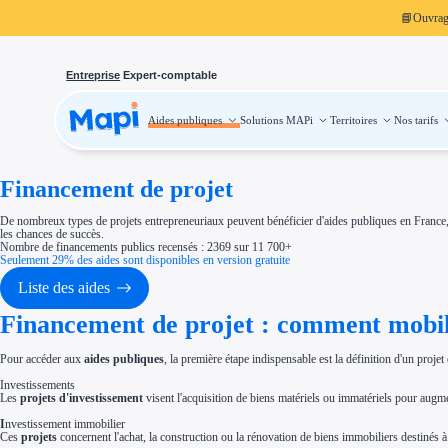
📘
Ouvra
Entreprise
Expert-comptable
Aides publiques
Solutions MAPi
Territoires
Nos tarifs
Aides publiques
Projets finançables
Investissement
Aides à l'investissement
Aides immobilier entreprise
Financement de projet
Aides financières entreprise
Thématiques
De nombreux types de projets entrepreneuriaux peuvent bénéficier d'aides publiques en France, alla
Financement innovation
les chances de succès.
Transition écologique
Nombre de financements publics recensés : 2369 sur 11 700+
Développement international
Seulement 29% des aides sont disponibles en version gratuite
Transition numérique
Économies d'énergie et d'eau
Liste des aides
Aides RSE entreprise
Étapes de vie
Financement de projet : comment mobilis
Création d'entreprise
Cession d'entreprise
Entreprise en difficulté
Aides Ressources Humaines
Pour accéder aux
aides publiques
, la première étape indispensable est la définition d'un projet 
Type de financements
Investissements
Aides sans remboursement
Les
projets d'investissement
visent l'acquisition de biens matériels ou immatériels pour augm
Subventions
Concours entreprise
I
nvestissement immobilier
Réduction des coûts
Ces
projets
concernent l'achat, la construction ou la rénovation de biens immobiliers destinés à 
Accompagnement entreprise