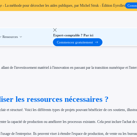
ge
- La méthode pour décrocher les aides publiques, par Michel Struk - Édition Eyrolles
Comm
Expert-comptable ? Par ici
Ressources
Commencez gratuitement
nt de l'investissement matériel à l'innovation en passant par la transition numérique et l'interna
er les ressources nécessaires ?
clair et structuré. Voici les différents types de projets pouvant bénéficier de ces soutiens, illustr
enter la capacité de production ou améliorer les processus existants. Cela peut inclure l'achat 
l'usage de l'entreprise. Ils peuvent viser à étendre l'espace de production, de vente ou les burea