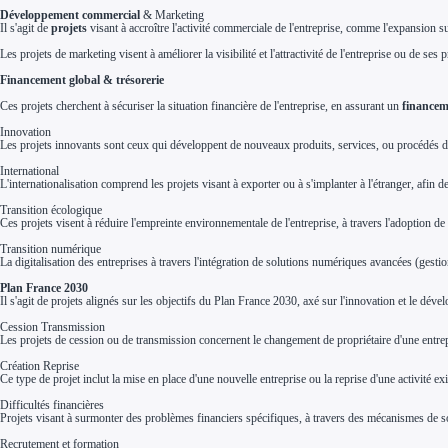
Investir dans une entreprise
Développement commercial
& Marketing
Aides Fiscales et sociales
Il s'agit de
projets
visant à accroître l'activité commerciale de l'entreprise, comme l'expansion
Crédits & réductions d'impôt
Exonération fiscale
Les projets de marketing visent à améliorer la visibilité et l'attractivité de l'entreprise ou de 
Aides Urssaf
Financement global & trésorerie
Prêts publics
Prêt entreprise
Ces projets cherchent à sécuriser la situation financière de l'entreprise, en assurant un
financem
Prêt d'honneur
Appel à projet
Innovation
Avance remboursable
Les projets innovants sont ceux qui développent de nouveaux produits, services, ou procédés d
Garantie bancaire entreprise
Par financeur
International
Aides par organisme financeur
L'internationalisation comprend les projets visant à exporter ou à s'implanter à l'étranger, afin d
Aides Bpifrance
Aides ADEME
Transition écologique
Tous les financeurs
Ces projets visent à réduire l'empreinte environnementale de l'entreprise, à travers l'adoption de 
Solutions MAPi
Transition numérique
Simulateur d'éligibilité
La digitalisation des entreprises à travers l'intégration de solutions numériques avancées (gestio
Trouvez des idées de dépenses éligibles
Quelles aides pour votre secteur ?
Plan France 2030
Ouvrage
Il s'agit de projets alignés sur les objectifs du Plan France 2030, axé sur l'innovation et le dév
Territoires
Régions de A à H
Cession Transmission
Aides Région Auvergne-Rhône-Alpes
Les projets de cession ou de transmission concernent le changement de propriétaire d'une entrepri
Aides Région Bourgogne-Franche-Comté
Aides Région Bretagne
Création Reprise
Aides Région Centre-Val de Loire
Ce type de projet inclut la mise en place d'une nouvelle entreprise ou la reprise d'une activité ex
Aides Région Corse
Aides Région Grand-Est
Difficultés financières
Aides Région Hauts-de-France
Projets visant à surmonter des problèmes financiers spécifiques, à travers des mécanismes de sout
Régions de I à P
Recrutement et formation
Aides Région Île-de-France