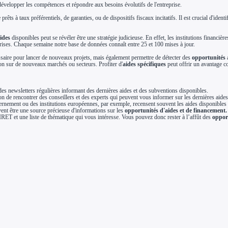
évelopper les compétences et répondre aux besoins évolutifs de l'entreprise.
prêts à taux préférentiels, de garanties, ou de dispositifs fiscaux incitatifs. Il est crucial d'ide
ides
disponibles peut se révéler être une stratégie judicieuse. En effet, les institutions financi
prises. Chaque semaine notre base de données connaît entre 25 et 100 mises à jour.
essaire pour lancer de nouveaux projets, mais également permettre de détecter des
opportunités
a
ion sur de nouveaux marchés ou secteurs. Profiter d'
aides spécifiques
peut offrir un avantage c
s newsletters régulières informant des dernières aides et des subventions disponibles.
n de rencontrer des conseillers et des experts qui peuvent vous informer sur les dernières aides
vernement ou des institutions européennes, par exemple, recensent souvent les aides disponibles 
vent être une source précieuse d'informations sur les
opportunités d'aides et de financement.
IRET et une liste de thématique qui vous intéresse. Vous pouvez donc rester à l’affût des
oppor