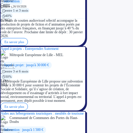
Subvention
Clôture :
26/10/2026
entre 1 et 3 mois
40%
Le fonds de soutien audiovisuel sélectif accompagne la
production de projets de fiction et d’animation portés par
des entreprises françaises, en finançant jusqu’à 40 % du
coût de l’œuvre. Prochaine date limite de dépôt : 30 janvier
2026.
En savoir plus
Appel à projets - Entreprendre Autrement
Métropole Européenne de Lille - MEL
Appel à projet : jusqu'à 30 000 €
entre 3 et 6 mois
30%
La Métropole Européenne de Lille propose une subvention
jusqu’à 30 000 € pour soutenir les projets de l’Économie
Sociale et Solidaire, qu’il s’agisse de création, de
développement ou d’essaimage d’activités à fort impact
social, environnemental ou territorial. L’appel à projets est
permanent, avec dépôt possible à tout moment.
En savoir plus
Aides aux hébergements touristiques : meublés de tourisme
Communauté de Communes des Portes du Haut-
Doubs
Subvention : jusqu'à 1 500 €