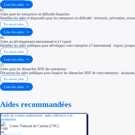
Liste des aides
65
Aides pour les entreprises en difficulté financière
Identifiez les aides et dispositifs pour les entreprises en difficulté : trésorerie, prévention, res
En savoir plus
Liste des aides
60
Aides au développement international et à l’export
Identifiez les aides publiques pour développer votre entreprise à l’international : export, prospe
En savoir plus
Liste des aides
23
Aides pour les démarches RSE des entreprises
Découvrez les aides publiques pour financer les démarches RSE de votre entreprise : inclusion, ég
En savoir plus
Liste des aides
Aides recommandées
Fonds de soutien audiovisuel : aides séléctives à la
production
Centre National du Cinéma (CNC)