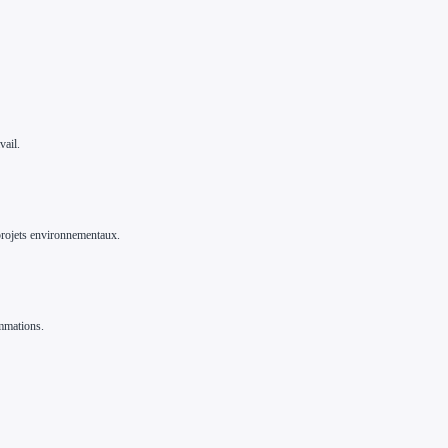
vail.
 projets environnementaux.
ommations.