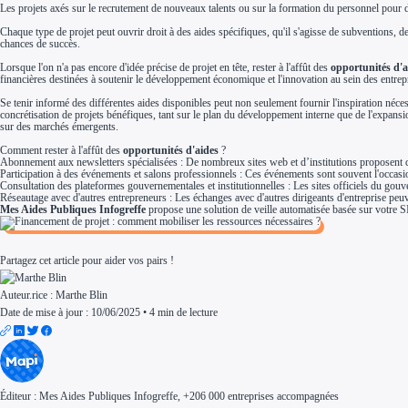
Les projets axés sur le recrutement de nouveaux talents ou sur la formation du personnel pour d
Aides Région Normandie
Aides Région Nouvelle-Aquitaine
Chaque type de projet peut ouvrir droit à des aides spécifiques, qu'il s'agisse de subventions, de 
Aides Région Occitanie
chances de succès.
Aides Région PACA
Aides Région Pays de la Loire
Lorsque l'on n'a pas encore d'idée précise de projet en tête, rester à l'affût des
opportunités d'a
Outre-mer
financières destinées à soutenir le développement économique et l'innovation au sein des entre
Aides Région Guadeloupe
Aides Région Guyane
Se tenir informé des différentes aides disponibles peut non seulement fournir l'inspiration néc
Aides Région Martinique
concrétisation de projets bénéfiques, tant sur le plan du développement interne que de l'expans
Aides Région Mayotte
sur des marchés émergents.
Aides Région Réunion
Comment rester à l'affût des
opportunités d'aides
?
Couvertures
Abonnement aux newsletters spécialisées : De nombreux sites web et d’institutions proposent de
Aides Nationales
Participation à des événements et salons professionnels : Ces événements sont souvent l'occasio
Aides Européennes
Consultation des plateformes gouvernementales et institutionnelles : Les sites officiels du gou
Nos tarifs
Réseautage avec d'autres entrepreneurs : Les échanges avec d'autres dirigeants d'entreprise peu
Recherche autonome
Mes Aides Publiques Infogreffe
propose une solution de veille automatisée basée sur votre S
Accompagnement
Ressources
FAQ
Blog
Partagez cet article pour aider vos pairs !
Nos guides
Nos partenaires
Contactez-nous
Auteur.rice :
Marthe Blin
Date de mise à jour : 10/06/2025
•
4 min de lecture
Éditeur :
Mes Aides Publiques Infogreffe
, +206 000 entreprises accompagnées