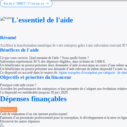
Investir dans une entreprise
Pas de n° SIRET ? C’est par ici
Aides Fiscales et sociales
Crédits & réductions d'impôt
Exonération fiscale
L'essentiel de l'aide
Aides Urssaf
Prêts publics
Prêt entreprise
Prêt d'honneur
Appel à projet
Résumé
Avance remboursable
Garantie bancaire entreprise
Accélérez la transformation numérique de votre entreprise grâce à une subvention couvrant 30 % d
Par financeur
Bénéfices de l’aide
Aides par organisme financeur
Aides Bpifrance
Ce que vous recevez. Quel montant de l'aide ? Sous quelle forme ?
Aides ADEME
Subvention représentant 30 % des dépenses éligibles, dans la limite de 3 000 €.
Tous les financeurs
Un bénéficiaire ne pourra présenter deux demandes d’aide économique au cours d’une même an
Solutions MAPi
Un bénéficiaire ne pourra présenter une demande d’aide relevant du même dispositif l’année su
Simulateur d'éligibilité
Ce dispositif est accordé dans le respect du
régime européen d'exemption par catégorie "de min
Trouvez des idées de dépenses éligibles
Objectifs et priorités du financeur
Quelles aides pour votre secteur ?
Ouvrage
Pourquoi cette aide existe ?
Territoires
Accroître les performances des entreprises et leur permettre de s’adapter aux évolutions relative
Régions de A à H
Ce dispositif est mobilisable jusqu'au 30 juin 2029.
Aides Région Auvergne-Rhône-Alpes
Dépenses finançables
Aides Région Bourgogne-Franche-Comté
Aides Région Bretagne
Aides Région Centre-Val de Loire
Aides Région Corse
Nouveau !
Aides Région Grand-Est
Coût de réalisation d’un site internet professionnel
Aides Région Hauts-de-France
Paiement d’un prestataire professionnel pour la conception, le développement et la mise en ligne d’
Découvrir les autres dépenses
Régions de I à P
Aides Région Île-de-France