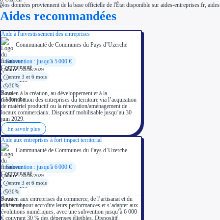
Nos données proviennent de la base officielle de l'État disponible sur aides-entreprises.fr, aides
Aides recommandées
Aide à l'investissement des entreprises
Communauté de Communes du Pays d’Uzerche
Subvention : jusqu'à 5 000 €
Clôture :
30/06/2029
entre 3 et 6 mois
30%
Soutien à la création, au développement et à la
modernisation des entreprises du territoire via l’acquisition
de matériel productif ou la rénovation/aménagement de
locaux commerciaux. Dispositif mobilisable jusqu’au 30
juin 2029.
En savoir plus
Aide aux entreprises à fort impact territorial
Communauté de Communes du Pays d’Uzerche
Subvention : jusqu'à 6 000 €
Clôture :
30/06/2029
entre 3 et 6 mois
30%
Soutien aux entreprises du commerce, de l’artisanat et du
tourisme pour accroître leurs performances et s’adapter aux
évolutions numériques, avec une subvention jusqu’à 6 000
€ couvrant 30 % des dépenses éligibles. Dispositif