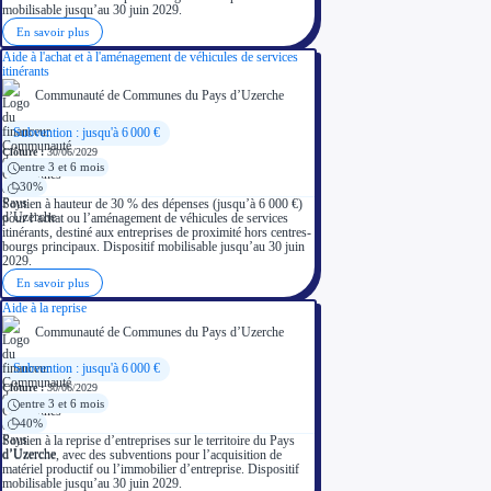
mobilisable jusqu’au 30 juin 2029.
En savoir plus
Aide à l'achat et à l'aménagement de véhicules de services
itinérants
Communauté de Communes du Pays d’Uzerche
Subvention : jusqu'à 6 000 €
Clôture :
30/06/2029
entre 3 et 6 mois
30%
Soutien à hauteur de 30 % des dépenses (jusqu’à 6 000 €)
pour l’achat ou l’aménagement de véhicules de services
itinérants, destiné aux entreprises de proximité hors centres-
bourgs principaux. Dispositif mobilisable jusqu’au 30 juin
2029.
En savoir plus
Aide à la reprise
Communauté de Communes du Pays d’Uzerche
Subvention : jusqu'à 6 000 €
Clôture :
30/06/2029
entre 3 et 6 mois
40%
Soutien à la reprise d’entreprises sur le territoire du Pays
d’Uzerche, avec des subventions pour l’acquisition de
matériel productif ou l’immobilier d’entreprise. Dispositif
mobilisable jusqu’au 30 juin 2029.