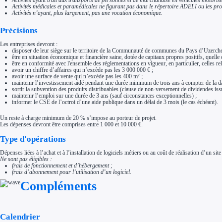
Activités médicales et paramédicales ne figurant pas dans le répertoire ADELI ou les p
Activités n’ayant, plus largement, pas une vocation économique.
Précisions
Les entreprises devront :
disposer de leur siège sur le territoire de la Communauté de communes du Pays d’Uzerche, o
être en situation économique et financière saine, dotée de capitaux propres positifs, quelle 
être en conformité avec l'ensemble des réglementations en vigueur, en particulier, celles relat
avoir un chiffre d’affaires qui n’excède pas les 3 000 000 € ;
avoir une surface de vente qui n’excède pas les 400 m² ;
maintenir l’investissement aidé pendant une durée minimum de trois ans à compter de la da
sortir la subvention des produits distribuables (clause de non-versement de dividendes iss
maintenir l’emploi sur une durée de 3 ans (sauf circonstances exceptionnelles) ;
informer le CSE de l’octroi d’une aide publique dans un délai de 3 mois (le cas échéant).
Un reste à charge minimum de 20 % s’impose au porteur de projet.
Les dépenses devront être comprises entre 1 000 et 10 000 €.
Type d'opérations
Dépenses liées à l’achat et à l’installation de logiciels métiers ou au coût de réalisation d’un site
Ne sont pas éligibles :
frais de fonctionnement et d’hébergement ;
frais d’abonnement pour l’utilisation d’un logiciel.
Compléments
Calendrier