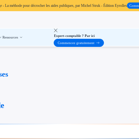
ge
- La méthode pour décrocher les aides publiques, par Michel Struk - Édition Eyrolles
Comm
Expert-comptable ? Par ici
Ressources
Commencez gratuitement
ses
de