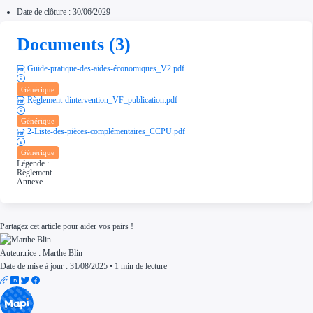
Date de clôture : 30/06/2029
Documents (3)
Guide-pratique-des-aides-économiques_V2.pdf
Générique
Règlement-dintervention_VF_publication.pdf
Générique
2-Liste-des-pièces-complémentaires_CCPU.pdf
Générique
Légende :
Règlement
Annexe
Partagez cet article pour aider vos pairs !
Auteur.rice :
Marthe Blin
Date de mise à jour : 31/08/2025
•
1 min de lecture