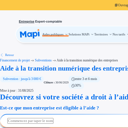
📘
Ouvra
Entreprise
Expert-comptable
Aides publiques
Solutions MAPi
Territoires
Nos tarifs
Aides publiques
Projets finançables
Investissement
Aides à l'investissement
Aides immobilier entreprise
Aides financières entreprise
Retour
Thématiques
Financement de projet
Subventions
Aide à la transition numérique des entreprises
Financement innovation
Aide à la transition numérique des entrepri
Transition écologique
Développement international
Transition numérique
Économies d'énergie et d'eau
Subvention : jusqu'à 3 000 €
entre 3 et 6 mois
Aides RSE entreprise
Clôture :
30/06/2029
30%
Étapes de vie
Mise à jour : 31/08/2025
Création d'entreprise
Cession d'entreprise
Découvrez si votre société a droit à l’ai
Entreprise en difficulté
Aides Ressources Humaines
Est-ce que mon entreprise est éligible à l’aide ?
Type de financements
Aides sans remboursement
Subventions
Concours entreprise
Réduction des coûts
Accompagnement entreprise