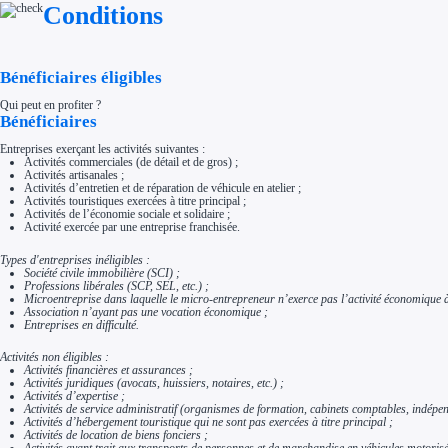
Conditions
Aides Région Normandie
Aides Région Nouvelle-Aquitaine
Aides Région Occitanie
Aides Région PACA
Aides Région Pays de la Loire
Bénéficiaires éligibles
Outre-mer
Aides Région Guadeloupe
Qui peut en profiter ?
Aides Région Guyane
Bénéficiaires
Aides Région Martinique
Aides Région Mayotte
Aides Région Réunion
Entreprises exerçant les activités suivantes :
Activités commerciales (de détail et de gros) ;
Couvertures
Activités artisanales ;
Aides Nationales
Activités d’entretien et de réparation de véhicule en atelier ;
Aides Européennes
Activités touristiques exercées à titre principal ;
Nos tarifs
Activités de l’économie sociale et solidaire ;
Recherche autonome
Activité exercée par une entreprise franchisée.
Accompagnement
Ressources
Types d'entreprises inéligibles :
FAQ
Société civile immobilière (SCI) ;
Blog
Professions libérales (SCP, SEL, etc.) ;
Nos guides
Microentreprise dans laquelle le micro-entrepreneur n’exerce pas l’activité économique à
Nos partenaires
Association n’ayant pas une vocation économique ;
Contactez-nous
Entreprises en difficulté.
Activités non éligibles :
Activités financières et assurances ;
Activités juridiques (avocats, huissiers, notaires, etc.) ;
Activités d’expertise ;
Activités de service administratif (organismes de formation, cabinets comptables, indépen
Activités d’hébergement touristique qui ne sont pas exercées à titre principal ;
Activités de location de biens fonciers ;
Activités ayant trait aux transports de personnes et de marchandise en véhicules motorisés 