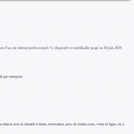
n d’un site internet professionnel. Ce dispositif est mobilisable jusqu’au 30 juin 2029.
é par entreprise.
relation avec la clientèle (vitrine, réservation, prise de rendez-vous, vente en ligne, etc.).