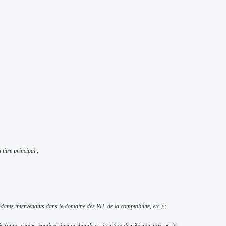
 titre
principal ;
dants intervenants dans le domaine des RH, de la comptabilité, etc.) ;
(auto- écoles, routiers de marchandises, location de véhicule, taxi, etc.) ;