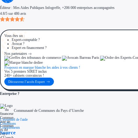
Éditeur :
Mes Aides Publiques Infogreffe
, +206 000 entreprises accompagnées
4.8
/
5
sur
486
avis
Vous êtes un :
Expert-comptable ?
Avocat ?
Expert en financement ?
Nos partenaires
Proposez en marque blanche les aides à vos clients !
Vos 5 premiers SIRET inclus
240+ cabinets convaincus !
Découvrez l’accès Expert
Entreprise ?
Communauté de Communes du Pays d’Uzerche
L'essentiel de l'aide
Conditions
Compléments
Source