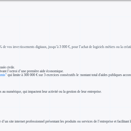
e vos investissements digitaux, jusqu’à 3 000 €, pour l’achat de logiciels métiers ou la créatio
née civile.
ivant l’octroi d’une première aide économique.
imis"
qui limite à 300 000 € sur 3 exercices consécutifs le montant total d'aides publiques accord
s au numérique, qui impactent leur activité ou la gestion de leur entreprise.
un site internet professionnel présentant les produits ou services de l’entreprise et facilitant la 