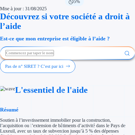
5%
Économies d'én
Mise à jour : 31/08/2025
Découvrez si votre société a droit à
Aides RSE ent
l’aide
Étapes de vie
Est-ce que mon entreprise est éligible à l’aide ?
Création d'ent
Cession d'entr
Pas de n° SIRET ? C’est par ici
Entreprise en d
Aides Ressour
L'essentiel de l'aide
Type de financements
Résumé
Aides sans rembou
Soutien à l’investissement immobilier pour la construction,
Subventions
l’acquisition ou l’extension de bâtiments d’activité dans le Pays de
Luxeuil, avec un taux de subvention jusqu’à 5 % des dépenses