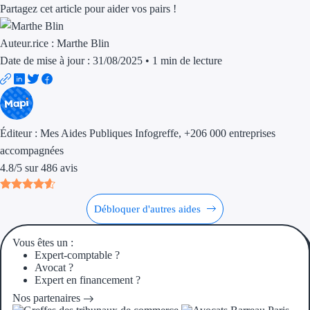
Aides Région Guad
Partagez cet article pour aider vos pairs !
Aides Région Guya
Auteur.rice :
Marthe Blin
Date de mise à jour : 31/08/2025
•
1 min de lecture
Aides Région Mart
Aides Région Mayo
Aides Région Réun
Éditeur :
Mes Aides Publiques Infogreffe
, +206 000 entreprises
accompagnées
Couvertures
4.8
/
5
sur
486
avis
Aides Nationales
Débloquer d'autres aides
Aides Européennes
Vous êtes un :
Nos tarifs
Expert-comptable ?
Avocat ?
Recherche autonome
Expert en financement ?
Nos partenaires
Accompagnement