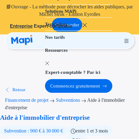
📘
Ouvrage
- La méthode pour décrocher les aides publiques, par
Solutions MAPi
Projets finançables
Michel Struk - Édition Eyrolles
Territoires
Investissement
Commander
Entreprise
Expert-comptable
Nos tarifs
Aides à l'inves
Ressources
Aides immobili
Aides financiè
Expert-comptable ? Par ici
Thématiques
Commencez gratuitement
Retour
Financement i
Financement de projet
Subventions
Aide à l'immobilier
Transition éco
d'entreprise
Aide à l'immobilier d'entreprise
Développement
Subvention : 900 € à 30 000 €
entre 1 et 3 mois
Transition nu