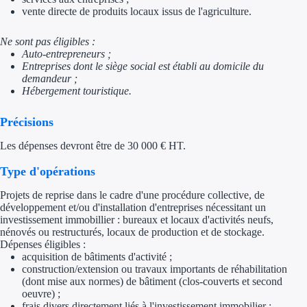
vente directe de produits locaux issus de l'agriculture.
Trouvez des idées de dép
Ne sont pas éligibles :
Quelles aides pour votre
Auto-entrepreneurs ;
Entreprises dont le siège social est établi au domicile du
demandeur ;
Ouvrage
Hébergement touristique.
Territoires
Précisions
Régions de A à H
Les dépenses devront être de 30 000 € HT.
Type d'opérations
Aides Région Auve
Projets de reprise dans le cadre d'une procédure collective, de
Aides Région Bou
développement et/ou d'installation d'entreprises nécessitant un
investissement immobillier : bureaux et locaux d'activités neufs,
Aides Région Bret
nénovés ou restructurés, locaux de production et de stockage.
Dépenses éligibles :
acquisition de bâtiments d'activité ;
Aides Région Centr
construction/extension ou travaux importants de réhabilitation
(dont mise aux normes) de bâtiment (clos-couverts et second
Aides Région Cors
oeuvre) ;
frais divers directement liés à l'investissement immobilier :