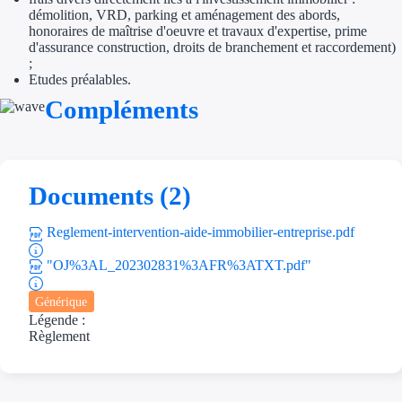
Aides Région Gran
démolition, VRD, parking et aménagement des abords,
honoraires de maîtrise d'oeuvre et travaux d'expertise, prime
d'assurance construction, droits de branchement et raccordement)
Aides Région Haut
;
Etudes préalables.
Régions de I à P
Compléments
Aides Région Île-d
Aides Région Nor
Documents (2)
Aides Région Nouve
Reglement-intervention-aide-immobilier-entreprise.pdf
Aides Région Occit
"OJ%3AL_202302831%3AFR%3ATXT.pdf"
Aides Région PAC
Générique
Légende :
Aides Région Pays 
Règlement
Outre-mer