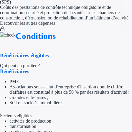
(SPS)
Coûts des prestations de contrôle technique obligatoire et de
Appel à projet
coordination sécurité et protection de la santé sur les chantiers de
construction, d’extension ou de réhabilitation d’un bâtiment d’activité.
Découvrir les autres dépenses
Avance rembo
Conditions
Garantie banca
Par financeur
Bénéficiaires éligibles
Aides par organism
Qui peut en profiter ?
Bénéficiaires
Aides Bpifran
PME ;
Associations sous statut d'entreprise d'insertion dont le chiffre
Aides ADEM
d'affaires est constitué à plus de 50 % par des résultats d'activité ;
Grandes entreprises ;
Tous les finan
SCI ou sociétés immobilières.
Secteurs éligibles :
Solutions MAPi
activités de production ;
transformation ;
Simulateur d'éligibilité
services aux entreprises ;