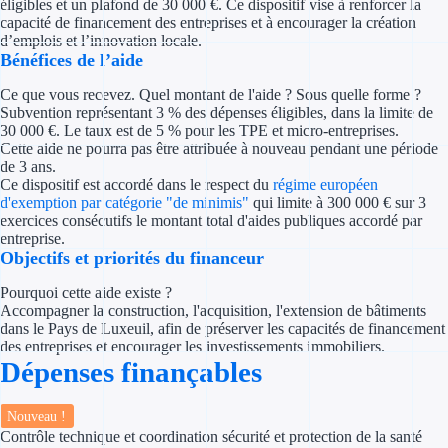
éligibles et un plafond de 30 000 €. Ce dispositif vise à renforcer la
Concours entr
capacité de financement des entreprises et à encourager la création
d’emplois et l’innovation locale.
Réduction des 
Bénéfices de l’aide
Accompagneme
Ce que vous recevez. Quel montant de l'aide ? Sous quelle forme ?
Subvention représentant 3 % des dépenses éligibles, dans la limite de
30 000 €. Le taux est de 5 % pour les TPE et micro-entreprises.
Investir dans 
Cette aide ne pourra pas être attribuée à nouveau pendant une période
de 3 ans.
Ce dispositif est accordé dans le respect du
régime européen
Aides Fiscales et so
d'exemption par catégorie "de minimis"
qui limite à 300 000 € sur 3
exercices consécutifs le montant total d'aides publiques accordé par
Crédits & rédu
entreprise.
Objectifs et priorités du financeur
Exonération fi
Pourquoi cette aide existe ?
Accompagner la construction, l'acquisition, l'extension de bâtiments
Aides Urssaf
dans le Pays de Luxeuil, afin de préserver les capacités de financement
des entreprises et encourager les investissements immobiliers.
Prêts publics
Dépenses finançables
Prêt entrepris
Nouveau !
Contrôle technique et coordination sécurité et protection de la santé
Prêt d'honneu