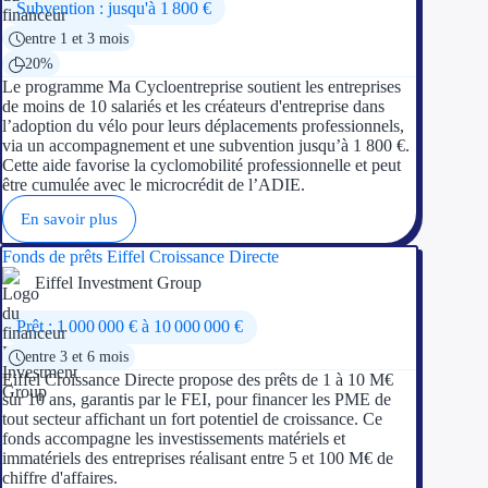
Aides Région Guad
Subvention : jusqu'à 1 800 €
entre 1 et 3 mois
Aides Région Guya
20%
Le programme Ma Cycloentreprise soutient les entreprises
Aides Région Mart
de moins de 10 salariés et les créateurs d'entreprise dans
l’adoption du vélo pour leurs déplacements professionnels,
Aides Région Mayo
via un accompagnement et une subvention jusqu’à 1 800 €.
Cette aide favorise la cyclomobilité professionnelle et peut
être cumulée avec le microcrédit de l’ADIE.
Aides Région Réun
En savoir plus
Couvertures
Fonds de prêts Eiffel Croissance Directe
Eiffel Investment Group
Aides Nationales
Prêt : 1 000 000 € à 10 000 000 €
Aides Européennes
entre 3 et 6 mois
Eiffel Croissance Directe propose des prêts de 1 à 10 M€
Nos tarifs
sur 10 ans, garantis par le FEI, pour financer les PME de
tout secteur affichant un fort potentiel de croissance. Ce
Recherche autonome
fonds accompagne les investissements matériels et
immatériels des entreprises réalisant entre 5 et 100 M€ de
chiffre d'affaires.
Accompagnement