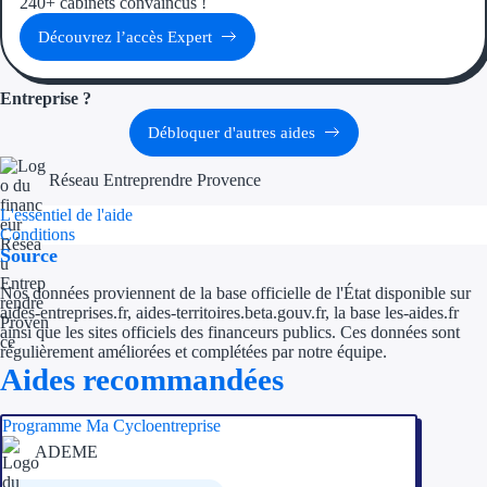
240+ cabinets convaincus !
Aides Région Gran
Découvrez l’accès Expert
Aides Région Haut
Entreprise ?
Régions de I à P
Débloquer d'autres aides
Aides Région Île-d
Réseau Entreprendre Provence
Aides Région Nor
L'essentiel de l'aide
Conditions
Source
Aides Région Nouve
Nos données proviennent de la base officielle de l'État disponible sur
Aides Région Occit
aides-entreprises.fr, aides-territoires.beta.gouv.fr, la base les-aides.fr
ainsi que les sites officiels des financeurs publics. Ces données sont
Aides Région PAC
régulièrement améliorées et complétées par notre équipe.
Aides recommandées
Aides Région Pays 
Programme Ma Cycloentreprise
Outre-mer
ADEME