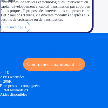
industrielles, de services et technologiques, intervenant en
capital-développement et capital-transmission par apport en
fonds propres. Il propose des interventions comprises entre
1 et 2 millions d'euros, via diverses modalités adaptées aux
besoins de croissance ou de transmission.
En savoir plus
Soyez accompagné
Réalisez des économies pour votre entreprise en tirant
parti des financements publics
Commencer maintenant
+
11K
Aides recensées
+
206K
Entreprises accompagnées
+
260 Milliards d'€
Aides disponibles