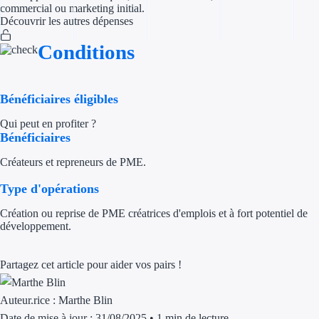
commercial ou marketing initial.
Découvrir les autres dépenses
Appel à projet
Conditions
Avance rembo
Garantie banca
Bénéficiaires éligibles
Qui peut en profiter ?
Par financeur
Bénéficiaires
Aides par organism
Créateurs et repreneurs de PME.
Aides Bpifran
Type d'opérations
Création ou reprise de PME créatrices d'emplois et à fort potentiel de
Aides ADEM
développement.
Tous les finan
Partagez cet article pour aider vos pairs !
Solutions MAPi
Auteur.rice :
Marthe Blin
Simulateur d'éligibilité
Date de mise à jour : 31/08/2025
•
1 min de lecture