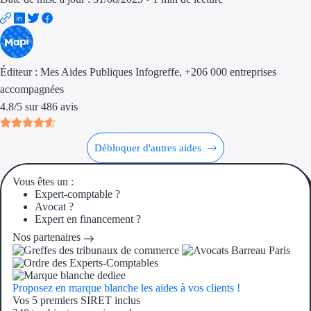
Trouvez des idées de dép
Quelles aides pour votre
Éditeur :
Mes Aides Publiques Infogreffe
, +206 000 entreprises
Ouvrage
accompagnées
4.8
/
5
sur
486
avis
Territoires
Régions de A à H
Débloquer d'autres aides
Aides Région Auve
Vous êtes un :
Expert-comptable ?
Aides Région Bou
Avocat ?
Expert en financement ?
Aides Région Bret
Nos partenaires
Aides Région Centr
Proposez en marque blanche les aides à vos clients !
Aides Région Cors
Vos 5 premiers SIRET inclus