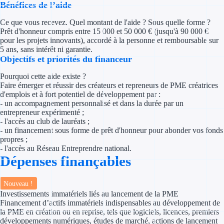
Bénéfices de l’aide
Concours entr
Ce que vous recevez. Quel montant de l'aide ? Sous quelle forme ?
Réduction des 
Prêt d'honneur compris entre 15 000 et 50 000 € (jusqu'à 90 000 €
pour les projets innovants), accordé à la personne et remboursable sur
Accompagneme
5 ans, sans intérêt ni garantie.
Objectifs et priorités du financeur
Investir dans 
Pourquoi cette aide existe ?
Faire émerger et réussir des créateurs et repreneurs de PME créatrices
Aides Fiscales et so
d'emplois et à fort potentiel de développement par :
- un accompagnement personnalisé et dans la durée par un
entrepreneur expérimenté ;
Crédits & rédu
- l'accès au club de lauréats ;
- un financement sous forme de prêt d'honneur pour abonder vos fonds
Exonération fi
propres ;
- l'accès au Réseau Entreprendre national.
Aides Urssaf
Dépenses finançables
Prêts publics
Nouveau !
Investissements immatériels liés au lancement de la PME
Financement d’actifs immatériels indispensables au développement de
Prêt entrepris
la PME en création ou en reprise, tels que logiciels, licences, premiers
développements numériques, études de marché, actions de lancement
Prêt d'honneu