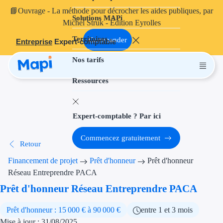
📘
Ouvrage
- La méthode pour décrocher les aides publiques, par
Solutions MAPi
Projets finançables
Michel Struk - Édition Eyrolles
Territoires
Investissement
Commander
Entreprise
Expert-comptable
Nos tarifs
Aides à l'inves
Ressources
Aides immobili
Aides financiè
Expert-comptable ? Par ici
Thématiques
Commencez gratuitement
Retour
Financement i
Financement de projet
Prêt d'honneur
Prêt d'honneur
Transition éco
Réseau Entreprendre PACA
Prêt d'honneur Réseau Entreprendre PACA
Développement
Prêt d'honneur : 15 000 € à 90 000 €
entre 1 et 3 mois
Transition nu
Mise à jour : 31/08/2025