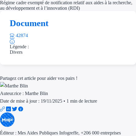
Régime cadre exempté de notification relatif aux aides à la recherche,
au développement et à l’innovation (RDI)
Trouvez des idées de dép
Document
Quelles aides pour votre
Ouvrage
42874
Légende :
Territoires
Divers
Régions de A à H
Aides Région Auve
Partagez cet article pour aider vos pairs !
Aides Région Bou
Auteur.rice :
Marthe Blin
Date de mise à jour : 19/11/2025
•
1 min de lecture
Aides Région Bret
Aides Région Centr
Aides Région Cors
Éditeur :
Mes Aides Publiques Infogreffe
, +206 000 entreprises