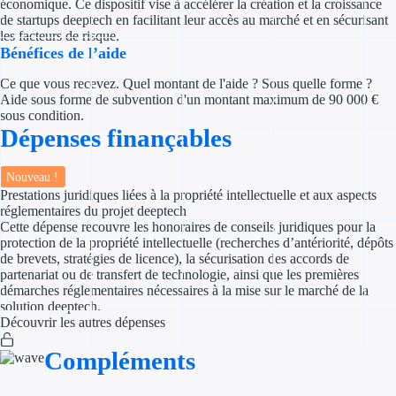
économique. Ce dispositif vise à accélérer la création et la croissance
Concours entr
de startups deeptech en facilitant leur accès au marché et en sécurisant
les facteurs de risque.
Réduction des 
Bénéfices de l’aide
Accompagneme
Ce que vous recevez. Quel montant de l'aide ? Sous quelle forme ?
Aide sous forme de subvention d'un montant maximum de 90 000 €
sous condition.
Investir dans 
Dépenses finançables
Aides Fiscales et so
Nouveau !
Prestations juridiques liées à la propriété intellectuelle et aux aspects
Crédits & rédu
réglementaires du projet deeptech
Cette dépense recouvre les honoraires de conseils juridiques pour la
Exonération fi
protection de la propriété intellectuelle (recherches d’antériorité, dépôts
de brevets, stratégies de licence), la sécurisation des accords de
partenariat ou de transfert de technologie, ainsi que les premières
Aides Urssaf
démarches réglementaires nécessaires à la mise sur le marché de la
solution deeptech.
Prêts publics
Découvrir les autres dépenses
Compléments
Prêt entrepris
Prêt d'honneu