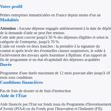
Votre profil
Appel à projet
Petites entreprises immatriculées en France depuis moins d'un an
Modalités
Avance rembo
Attention
: Aucune dépense engagée antérieurement à la date de dépôt
Garantie banca
de la demande d'aide ne peut être retenue.
Cette aide peut couvrir jusqu'à 50 % des dépenses éligibles et selon la
catégorie de l'entreprise, jusqu'à 70 %.
Par financeur
L'aide est versée en deux tranches : la première à la signature du
contrat et après levée des éventuelles clauses suspensives, le solde à
Aides par organism
l'achèvement des travaux après fourniture à Bpifranc d'un rapport de
fin de programme et un état récapitulatif des dépenses acquittées
Durée
Aides Bpifran
Programme d'une durée maximum de 12 mois pouvant aller jusqu'à 18
Aides ADEM
mois sous conditions
Conditions financières
Tous les finan
Pas de frais de dossier ni de frais d'instruction
Aide de l'État
Solutions MAPi
Aide financée par l'Etat sur fonds issus du Programme d'Investissement
Simulateur d'éligibilité
d'Avenir (PIA4) ou du Fonds pour l'Innovation et l'Industrie (FII).