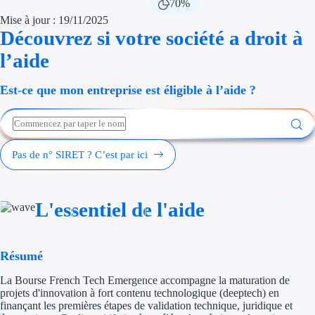
70%
Économies d'én
Mise à jour : 19/11/2025
Découvrez si votre société a droit à
Aides RSE ent
l’aide
Étapes de vie
Est-ce que mon entreprise est éligible à l’aide ?
Création d'ent
Cession d'entr
Pas de n° SIRET ? C’est par ici
Entreprise en d
Aides Ressour
L'essentiel de l'aide
Type de financements
Résumé
Aides sans rembou
La Bourse French Tech Emergence accompagne la maturation de
Subventions
projets d'innovation à fort contenu technologique (deeptech) en
finançant les premières étapes de validation technique, juridique et