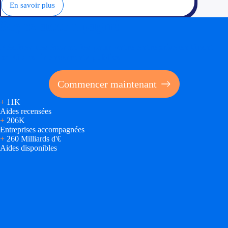
En savoir plus
Soyez accompagné
Réalisez des économies pour votre entreprise en tirant
parti des financements publics
Commencer maintenant
+
11K
Aides recensées
+
206K
Entreprises accompagnées
+
260 Milliards d'€
Aides disponibles