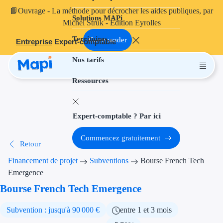
📘
Ouvrage
- La méthode pour décrocher les aides publiques, par
Solutions MAPi
Projets finançables
Michel Struk - Édition Eyrolles
Territoires
Investissement
Commander
Entreprise
Expert-comptable
Nos tarifs
Aides à l'inves
Ressources
Aides immobili
Aides financiè
Expert-comptable ? Par ici
Thématiques
Commencez gratuitement
Retour
Financement i
Financement de projet
Subventions
Bourse French Tech
Transition éco
Emergence
Bourse French Tech Emergence
Développement
Subvention : jusqu'à 90 000 €
entre 1 et 3 mois
Transition nu