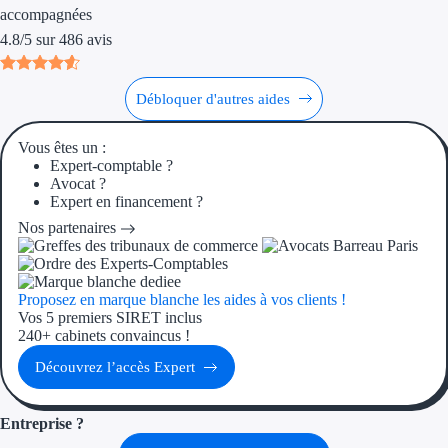
accompagnées
Aides Région Gran
4.8
/
5
sur
486
avis
Aides Région Haut
Débloquer d'autres aides
Régions de I à P
Vous êtes un :
Aides Région Île-d
Expert-comptable ?
Avocat ?
Aides Région Nor
Expert en financement ?
Nos partenaires
Aides Région Nouve
Aides Région Occit
Proposez en marque blanche les aides à vos clients !
Aides Région PAC
Vos 5 premiers SIRET inclus
240+ cabinets convaincus !
Aides Région Pays 
Découvrez l’accès Expert
Outre-mer
Entreprise ?