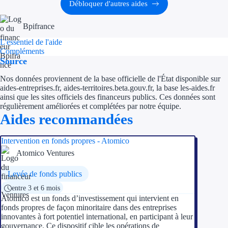
Aides Région Guad
Débloquer d'autres aides
Aides Région Guya
Bpifrance
L'essentiel de l'aide
Aides Région Mart
Compléments
Source
Aides Région Mayo
Nos données proviennent de la base officielle de l'État disponible sur
Aides Région Réun
aides-entreprises.fr, aides-territoires.beta.gouv.fr, la base les-aides.fr
ainsi que les sites officiels des financeurs publics. Ces données sont
régulièrement améliorées et complétées par notre équipe.
Couvertures
Aides recommandées
Aides Nationales
Intervention en fonds propres - Atomico
Atomico Ventures
Aides Européennes
Levée de fonds publics
Nos tarifs
entre 3 et 6 mois
Atomico est un fonds d’investissement qui intervient en
Recherche autonome
fonds propres de façon minoritaire dans des entreprises
innovantes à fort potentiel international, en participant à leur
Accompagnement
gouvernance. Ce dispositif cible les opérations de