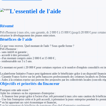
Investir dans une entreprise
Aides Fiscales et sociales
Crédits & réductions d'impôt
L'essentiel de l'aide
Exonération fiscale
Aides Urssaf
Prêts publics
Prêt entreprise
Résumé
Prêt d'honneur
Appel à projet
Avance remboursable
Prêt d'honneur à taux zéro, sans garantie, de 2 000 € à 15 000 € (jusqu'à 20 000 € pour certai
Garantie bancaire entreprise
sécuriser le développement des jeunes entreprises.
Bénéfices de l’aide
Par financeur
Aides par organisme financeur
Aides Bpifrance
Ce que vous recevez. Quel montant de l'aide ? Sous quelle forme ?
Aides ADEME
Prêt d'honneur :
Tous les financeurs
- sans intérêt ni garantie ;
- accordé à titre personnel ;
Solutions MAPi
- d'un montant compris entre 2 000 € et 15 000 € ;
Simulateur d'éligibilité
- remboursable sur 3 à 5 ans.
Trouvez des idées de dépenses éligibles
Quelles aides pour votre secteur ?
Ce montant est porté à 20 000 € pour certaines reprises si le nombre d'emplois consolidés est i
Ouvrage
Territoires
La plateforme Initiative France peut également aider le bénéficiaire grâce à un dispositif financ
Régions de A à H
- Garantie France Active sur les prêts bancaires professionnels des créateurs localisés en Drô
Aides Région Auvergne-Rhône-Alpes
- Aides à la création-reprise qui peuvent être proposées par les collectivités locales (conseils ré
Aides Région Bourgogne-Franche-Comté
Objectifs et priorités du financeur
Aides Région Bretagne
Aides Région Centre-Val de Loire
Pourquoi cette aide existe ?
Aides Région Corse
Aider les créateurs ou les repreneurs d'entreprise :
Aides Région Grand-Est
- À financer leur projet grâce à l'octroi d'un prêt personnel à taux zéro sans caution du bénéficiai
Aides Région Hauts-de-France
- Une fois l'entreprise créée et le prêt accordé, à pérenniser la jeune entreprise pendant les pr
Régions de I à P
* en lui apportant un suivi économique et financier,
Aides Région Île-de-France
* en lui permettant de bénéficier du parrainage d'un chef d'entreprise expérimenté,