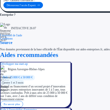
240+ cabinets convaincus !
Découvrez l’accès Expert
Entreprise ?
INITIACTIVE 26.07
L'essentiel de l'aide
Conditions
Source
Nos données proviennent de la base officielle de l'État disponible sur aides-entreprises.fr, aides
Aides recommandées
Développer ma start-up
Région Auvergne-Rhône-Alpes
Prêt : 25 000 € à 50 000 €
entre 1 et 3 mois
Soutien au financement d’un second projet d’innovation
pour les jeunes entreprises innovantes de 1 à 5 ans, tous
secteurs confondus. Prêt à taux zéro de 25 000 à 50 000 €
sur 3 ans, avec 2 ans de différé sous condition de
financement externe.
En savoir plus
Aide à l'immobilier d'entreprise