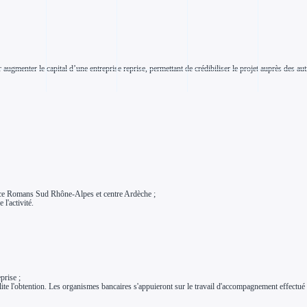
 augmenter le capital d’une entreprise reprise, permettant de crédibiliser le projet auprès des aut
alence Romans Sud Rhône-Alpes et centre Ardèche ;
l'activité.
prise ;
lite l'obtention. Les organismes bancaires s'appuieront sur le travail d'accompagnement effectué