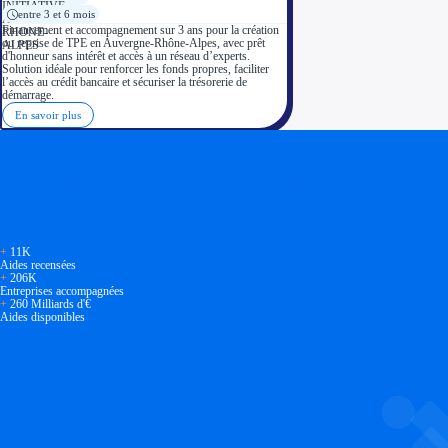
entre 3 et 6 mois
Financement et accompagnement sur 3 ans pour la création
ou reprise de TPE en Auvergne-Rhône-Alpes, avec prêt
d'honneur sans intérêt et accès à un réseau d’experts.
Solution idéale pour renforcer les fonds propres, faciliter
l’accès au crédit bancaire et sécuriser la trésorerie de
démarrage.
En savoir plus
Soyez accompagné
Réalisez des économies pour votre entreprise en tirant parti
+
11K
Aides recensées
+
206K
Entreprises accompagnées
+
260 Milliards d'€
Aides disponibles