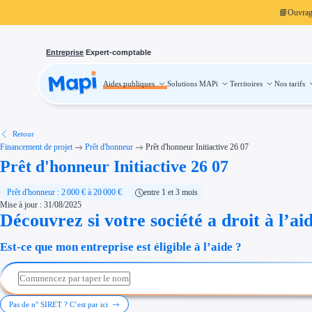
📘
Ouvra
Entreprise
Expert-comptable
Aides publiques
Solutions MAPi
Territoires
Nos tarifs
Aides publiques
Projets finançables
Investissement
Aides à l'investissement
Aides immobilier entreprise
Aides financières entreprise
Retour
Thématiques
Financement de projet
Prêt d'honneur
Prêt d'honneur Initiactive 26 07
Financement innovation
Prêt d'honneur Initiactive 26 07
Transition écologique
Développement international
Transition numérique
Économies d'énergie et d'eau
Prêt d'honneur : 2 000 € à 20 000 €
entre 1 et 3 mois
Aides RSE entreprise
Mise à jour : 31/08/2025
Étapes de vie
Découvrez si votre société a droit à l’ai
Création d'entreprise
Cession d'entreprise
Entreprise en difficulté
Est-ce que mon entreprise est éligible à l’aide ?
Aides Ressources Humaines
Type de financements
Aides sans remboursement
Subventions
Concours entreprise
Réduction des coûts
Pas de n° SIRET ? C’est par ici
Accompagnement entreprise