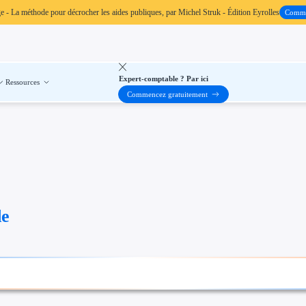
ge
- La méthode pour décrocher les aides publiques, par Michel Struk - Édition Eyrolles
Comm
Expert-comptable ? Par ici
Ressources
Commencez gratuitement
de