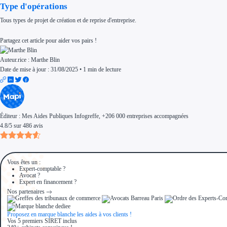
Type d'opérations
Tous types de projet de création et de reprise d'entreprise.
Partagez cet article pour aider vos pairs !
Auteur.rice :
Marthe Blin
Date de mise à jour : 31/08/2025
•
1 min de lecture
Éditeur :
Mes Aides Publiques Infogreffe
, +206 000 entreprises accompagnées
4.8
/
5
sur
486
avis
Vous êtes un :
Expert-comptable ?
Avocat ?
Expert en financement ?
Nos partenaires
Proposez en marque blanche les aides à vos clients !
Vos 5 premiers SIRET inclus