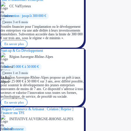
CC Val'Eyrieux
Subvention : jusqu'à 300 000 €
entre 3 et 6 mois
Soutien financier pour l’implantation ou le développement
des entreprises via une aide dédiée à leurs investissements
immobiliers. Subvention accordée dans la limite de 300 000
€ sur trois ans, sous le régime « de minimis ».
En savoir plus
Start-up & Go Développement
Région Auvergne-Rhône-Alpes
Prêt : 25 000 € à 50 000 €
entre 1 et 3 mois
La Région Auvergne-Rhône-Alpes propose un prêt à taux
zéro de 25 000 € à 50 000 € sur 3 ans, avec différé possible,
pour soutenir le développement des jeunes entreprises
innovantes de moins de 7 ans. Ce dispositif s’adresse à tous
secteurs et valorise l’innovation sous toutes ses formes,
technologique, de service, de procédé ou sociale.
En savoir plus
[Région Commerce & Artisanat : Création | Reprise ]
Financer ma TPE
INITIATIVE AUVERGNE-RHONE-ALPES
Prêt d'honneur