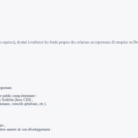
nes reprises), destiné à renforcer les fonds propres des créateurs ou repreneurs d'entreprise e
mportant.
ier public complémentaire :
me Ardèche (hors CDI) ;
gionaux, conseils généraux, etc.).
re ;
emières années de son développement :