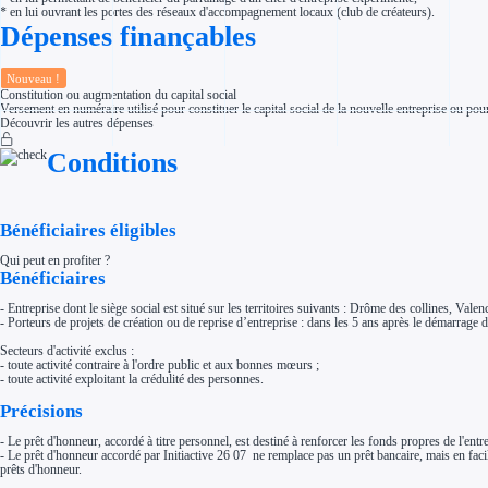
Aides Région Normandie
* en lui ouvrant les portes des réseaux d'accompagnement locaux (club de créateurs).
Aides Région Nouvelle-Aquitaine
Dépenses finançables
Aides Région Occitanie
Aides Région PACA
Aides Région Pays de la Loire
Nouveau !
Outre-mer
Constitution ou augmentation du capital social
Aides Région Guadeloupe
Versement en numéraire utilisé pour constituer le capital social de la nouvelle entreprise ou pour
Aides Région Guyane
Découvrir les autres dépenses
Aides Région Martinique
Aides Région Mayotte
Conditions
Aides Région Réunion
Couvertures
Aides Nationales
Aides Européennes
Bénéficiaires éligibles
Nos tarifs
Recherche autonome
Accompagnement
Qui peut en profiter ?
Bénéficiaires
Ressources
FAQ
Blog
- Entreprise dont le siège social est situé sur les territoires suivants : Drôme des collines, V
Nos guides
- Porteurs de projets de création ou de reprise d’entreprise : dans les 5 ans après le démarrage de 
Nos partenaires
Contactez-nous
Secteurs d'activité exclus :
- toute activité contraire à l'ordre public et aux bonnes mœurs ;
- toute activité exploitant la crédulité des personnes.
Précisions
- Le prêt d'honneur, accordé à titre personnel, est destiné à renforcer les fonds propres de l'entre
- Le prêt d'honneur accordé par Initiactive 26 07 ne remplace pas un prêt bancaire, mais en faci
prêts d'honneur.