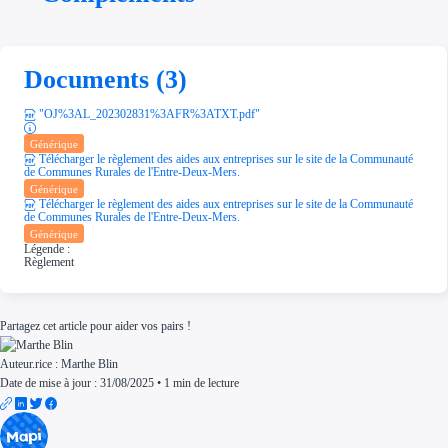
Documents (3)
"OJ%3AL_202302831%3AFR%3ATXT.pdf"
Générique
Télécharger le règlement des aides aux entreprises sur le site de la Communauté
de Communes Rurales de l'Entre-Deux-Mers.
Générique
Télécharger le règlement des aides aux entreprises sur le site de la Communauté
de Communes Rurales de l'Entre-Deux-Mers.
Générique
Légende :
Règlement
Partagez cet article pour aider vos pairs !
Auteur.rice :
Marthe Blin
Date de mise à jour : 31/08/2025
•
1 min de lecture