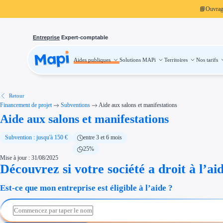
📘
Ouvra
Entreprise
Expert-comptable
Aides publiques
Solutions MAPi
Territoires
Nos tarifs
Aides publiques
Projets finançables
Investissement
Aides à l'investissement
Aides immobilier entreprise
Aides financières entreprise
Retour
Thématiques
Financement de projet
Subventions
Aide aux salons et manifestations
Financement innovation
Aide aux salons et manifestations
Transition écologique
Développement international
Transition numérique
Économies d'énergie et d'eau
Subvention : jusqu'à 150 €
entre 3 et 6 mois
Aides RSE entreprise
25%
Étapes de vie
Mise à jour : 31/08/2025
Création d'entreprise
Cession d'entreprise
Découvrez si votre société a droit à l’ai
Entreprise en difficulté
Aides Ressources Humaines
Est-ce que mon entreprise est éligible à l’aide ?
Type de financements
Aides sans remboursement
Subventions
Concours entreprise
Réduction des coûts
Accompagnement entreprise