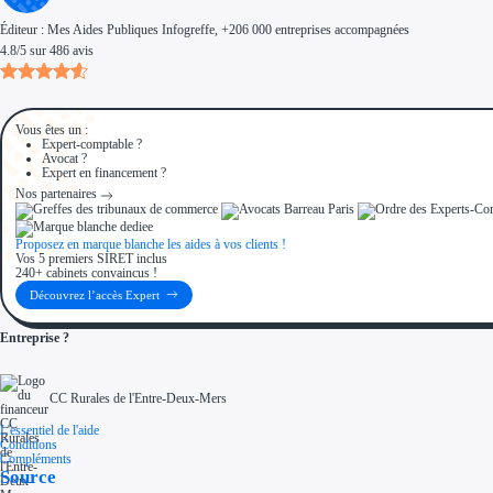
Éditeur :
Mes Aides Publiques Infogreffe
, +206 000 entreprises accompagnées
4.8
/
5
sur
486
avis
Vous êtes un :
Expert-comptable ?
Avocat ?
Expert en financement ?
Nos partenaires
Proposez en marque blanche les aides à vos clients !
Vos 5 premiers SIRET inclus
240+ cabinets convaincus !
Découvrez l’accès Expert
Entreprise ?
CC Rurales de l'Entre-Deux-Mers
L'essentiel de l'aide
Conditions
Compléments
Source