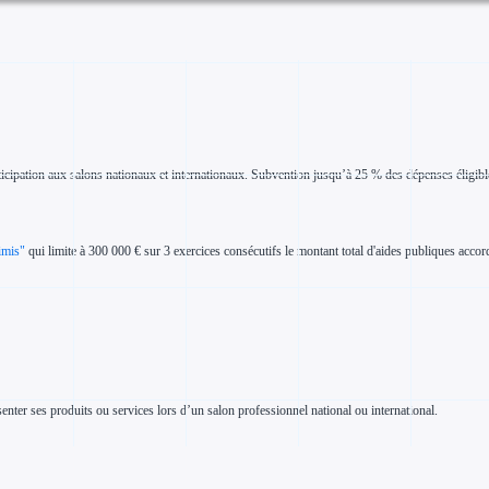
ticipation aux salons nationaux et internationaux. Subvention jusqu’à 25 % des dépenses éligibl
imis"
qui limite à 300 000 € sur 3 exercices consécutifs le montant total d'aides publiques accord
enter ses produits ou services lors d’un salon professionnel national ou international.