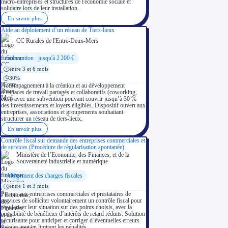
micro-entreprises et structures de l'économie sociale et
solidaire lors de leur installation.
En savoir plus
Aide au déploiement d’un réseau de Tiers-lieux
CC Rurales de l'Entre-Deux-Mers
Subvention : jusqu'à 2 200 €
entre 3 et 6 mois
30%
Accompagnement à la création et au développement
d’espaces de travail partagés et collaboratifs (coworking,
etc.), avec une subvention pouvant couvrir jusqu’à 30 %
des investissements et loyers éligibles. Dispositif ouvert aux
entreprises, associations et groupements souhaitant
structurer un réseau de tiers-lieux.
En savoir plus
Contrôle fiscal sur demande des entreprises commerciales et
de services (Procédure de régularisation spontanée)
Ministère de l’Economie, des Finances, et de la
Souveraineté industrielle et numérique
Allègement des charges fiscales
entre 1 et 3 mois
Permet aux entreprises commerciales et prestataires de
services de solliciter volontairement un contrôle fiscal pour
régulariser leur situation sur des points choisis, avec la
possibilité de bénéficier d’intérêts de retard réduits. Solution
sécurisante pour anticiper et corriger d’éventuelles erreurs
fiscales tout en limitant les pénalités.