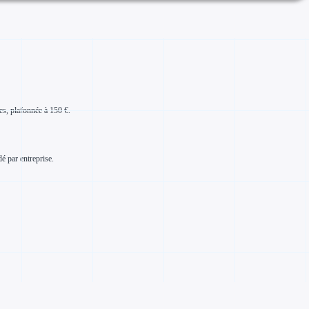
es, plafonnée à 150 €.
é par entreprise.