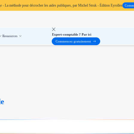
ge
- La méthode pour décrocher les aides publiques, par Michel Struk - Édition Eyrolles
Comm
Expert-comptable ? Par ici
Ressources
Commencez gratuitement
de