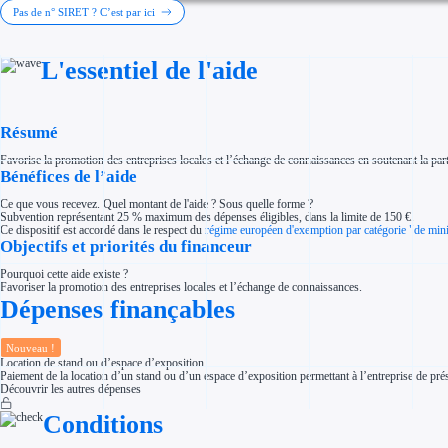
Investir dans une entreprise
Pas de n° SIRET ? C’est par ici
Aides Fiscales et sociales
Crédits & réductions d'impôt
Exonération fiscale
L'essentiel de l'aide
Aides Urssaf
Prêts publics
Prêt entreprise
Prêt d'honneur
Appel à projet
Résumé
Avance remboursable
Garantie bancaire entreprise
Favorise la promotion des entreprises locales et l’échange de connaissances en soutenant la par
Par financeur
Bénéfices de l’aide
Aides par organisme financeur
Aides Bpifrance
Ce que vous recevez. Quel montant de l'aide ? Sous quelle forme ?
Aides ADEME
Subvention représentant 25 % maximum des dépenses éligibles, dans la limite de 150 €.
Tous les financeurs
Ce dispositif est accordé dans le respect du
régime européen d'exemption par catégorie "de min
Solutions MAPi
Objectifs et priorités du financeur
Simulateur d'éligibilité
Trouvez des idées de dépenses éligibles
Pourquoi cette aide existe ?
Quelles aides pour votre secteur ?
Favoriser la promotion des entreprises locales et l’échange de connaissances.
Ouvrage
Dépenses finançables
Territoires
Régions de A à H
Aides Région Auvergne-Rhône-Alpes
Aides Région Bourgogne-Franche-Comté
Nouveau !
Aides Région Bretagne
Location de stand ou d’espace d’exposition
Aides Région Centre-Val de Loire
Paiement de la location d’un stand ou d’un espace d’exposition permettant à l’entreprise de prés
Aides Région Corse
Découvrir les autres dépenses
Aides Région Grand-Est
Aides Région Hauts-de-France
Conditions
Régions de I à P
Aides Région Île-de-France