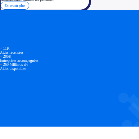
En savoir plus
Soyez accompagné
Réalisez des économies pour votre entreprise en tirant parti
+
11K
Aides recensées
+
206K
Entreprises accompagnées
+
260 Milliards d'€
Aides disponibles