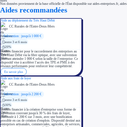
Nos données proviennent de la base officielle de l'État disponible sur aides-entreprises.fr, aides
Aides recommandées
Aide au déploiement du Très Haut Débit
CC Rurales de l'Entre-Deux-Mers
Subvention : jusqu'à 1 000 €
entre 3 et 6 mois
20%
Soutien financier pour le raccordement des entreprises au
Très Haut Débit via la fibre optique, avec une subvention
pouvant atteindre 1 000 € selon la taille de l’entreprise. Ce
dispositif vise à accélérer l’accès des TPE et PME à des
réseaux performants pour renforcer leur compétitivité.
En savoir plus
Aide aux frais de loyer
CC Rurales de l'Entre-Deux-Mers
Subvention : jusqu'à 2 200 €
entre 3 et 6 mois
30%
Soutien financier à la création d'entreprise sous forme de
subvention couvrant jusqu'à 30 % des frais de loyer,
plafonnée à 1 200 € sur 3 mois, avec une bonification
possible en cas de création d'emplois. Dispositif destiné aux
entreprises artisanales, commerciales, agricoles, de services,