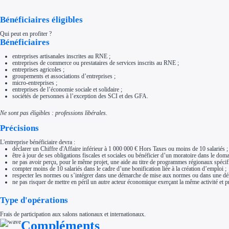
Aides Région Normandie
Aides Région Nouvelle-Aquitaine
Bénéficiaires éligibles
Aides Région Occitanie
Aides Région PACA
Aides Région Pays de la Loire
Qui peut en profiter ?
Bénéficiaires
Outre-mer
Aides Région Guadeloupe
Aides Région Guyane
entreprises artisanales inscrites au RNE ;
Aides Région Martinique
entreprises de commerce ou prestataires de services inscrits au RNE ;
Aides Région Mayotte
entreprises agricoles ;
Aides Région Réunion
groupements et associations d’entreprises ;
micro-entreprises ;
Couvertures
entreprises de l’économie sociale et solidaire ;
Aides Nationales
sociétés de personnes à l’exception des SCI et des GFA.
Aides Européennes
Nos tarifs
Ne sont pas éligibles : professions libérales.
Recherche autonome
Accompagnement
Précisions
Ressources
FAQ
L'entreprise bénéficiaire devra :
Blog
déclarer un Chiffre d'Affaire inférieur à 1 000 000 € Hors Taxes ou moins de 10 salariés ;
Nos guides
être à jour de ses obligations fiscales et sociales ou bénéficier d’un moratoire dans le doma
Nos partenaires
ne pas avoir perçu, pour le même projet, une aide au titre de programmes régionaux spé
Contactez-nous
compter moins de 10 salariés dans le cadre d’une bonification liée à la création d’emploi ;
respecter les normes ou s’intégrer dans une démarche de mise aux normes ou dans une d
ne pas risquer de mettre en péril un autre acteur économique exerçant la même activité e
Type d'opérations
Frais de participation aux salons nationaux et internationaux.
Compléments