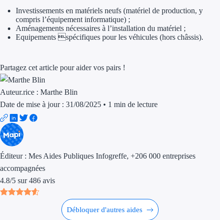
Investissements en matériels neufs (matériel de production, y
Trouvez des idées de dép
compris l’équipement informatique) ;
Aménagements nécessaires à l’installation du matériel ;
Quelles aides pour votre
Equipements spécifiques pour les véhicules (hors châssis).
Ouvrage
Partagez cet article pour aider vos pairs !
Territoires
Auteur.rice :
Marthe Blin
Régions de A à H
Date de mise à jour : 31/08/2025
•
1 min de lecture
Aides Région Auve
Aides Région Bou
Éditeur :
Mes Aides Publiques Infogreffe
, +206 000 entreprises
Aides Région Bret
accompagnées
4.8
/
5
sur
486
avis
Aides Région Centr
Aides Région Cors
Débloquer d'autres aides