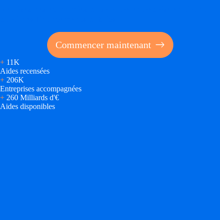
Réalisez des économies pour votre entreprise en tirant
parti des financements publics
Commencer maintenant
+
11K
Aides recensées
+
206K
Entreprises accompagnées
+
260 Milliards d'€
Aides disponibles