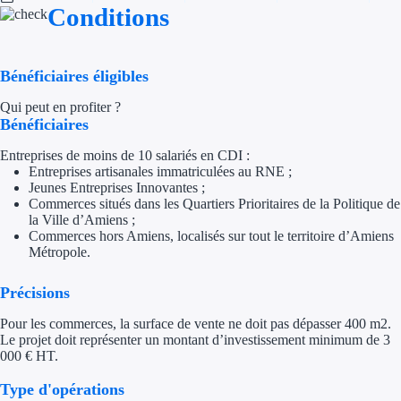
Conditions
Appel à projet
Avance rembo
Bénéficiaires éligibles
Qui peut en profiter ?
Garantie banca
Bénéficiaires
Entreprises de moins de 10 salariés en CDI :
Par financeur
Entreprises artisanales immatriculées au RNE ;
Jeunes Entreprises Innovantes ;
Aides par organism
Commerces situés dans les Quartiers Prioritaires de la Politique de
la Ville d’Amiens ;
Aides Bpifran
Commerces hors Amiens, localisés sur tout le territoire d’Amiens
Métropole.
Aides ADEM
Précisions
Tous les finan
Pour les commerces, la surface de vente ne doit pas dépasser 400 m2.
Le projet doit représenter un montant d’investissement minimum de 3
Solutions MAPi
000 € HT.
Type d'opérations
Simulateur d'éligibilité