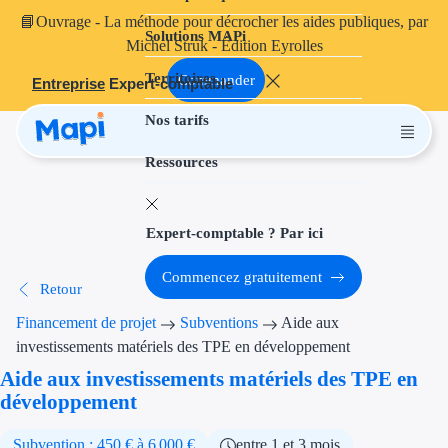
📘
Ouvrage
- La méthode pour décrocher les aides publiques, par
Solutions MAPi
Projets finançables
Michel Struk - Édition Eyrolles
Territoires
Investissement
Commander
Entreprise
Expert-comptable
Nos tarifs
Aides à l'inves
Ressources
Aides immobili
Aides financiè
Expert-comptable ? Par ici
Thématiques
Commencez gratuitement
Retour
Financement i
Financement de projet
Subventions
Aide aux
Transition éco
investissements matériels des TPE en développement
Aide aux investissements matériels des TPE en
Développement
développement
Transition nu
Subvention : 450 € à 6 000 €
entre 1 et 3 mois