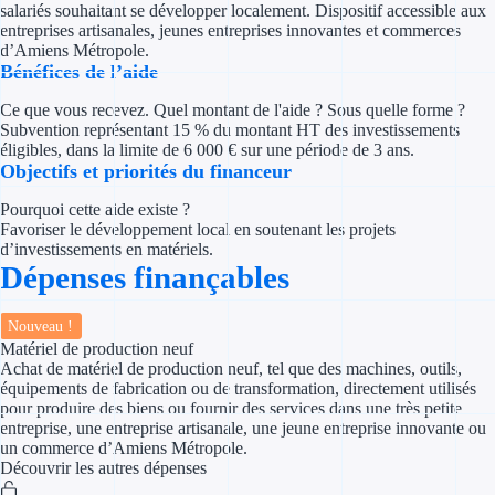
salariés souhaitant se développer localement. Dispositif accessible aux
Concours entr
entreprises artisanales, jeunes entreprises innovantes et commerces
d’Amiens Métropole.
Réduction des 
Bénéfices de l’aide
Accompagneme
Ce que vous recevez. Quel montant de l'aide ? Sous quelle forme ?
Subvention représentant 15 % du montant HT des investissements
éligibles, dans la limite de 6 000 € sur une période de 3 ans.
Investir dans 
Objectifs et priorités du financeur
Aides Fiscales et so
Pourquoi cette aide existe ?
Favoriser le développement local en soutenant les projets
d’investissements en matériels.
Crédits & rédu
Dépenses finançables
Exonération fi
Nouveau !
Aides Urssaf
Matériel de production neuf
Achat de matériel de production neuf, tel que des machines, outils,
équipements de fabrication ou de transformation, directement utilisés
Prêts publics
pour produire des biens ou fournir des services dans une très petite
entreprise, une entreprise artisanale, une jeune entreprise innovante ou
un commerce d’Amiens Métropole.
Prêt entrepris
Découvrir les autres dépenses
Prêt d'honneu