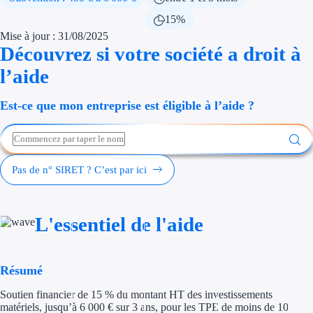
Économies d'én
15%
Mise à jour : 31/08/2025
Aides RSE ent
Découvrez si votre société a droit à
l’aide
Étapes de vie
Est-ce que mon entreprise est éligible à l’aide ?
Création d'ent
Cession d'entr
Entreprise en d
Pas de n° SIRET ? C’est par ici
Aides Ressour
L'essentiel de l'aide
Type de financements
Aides sans rembou
Résumé
Subventions
Soutien financier de 15 % du montant HT des investissements
matériels, jusqu’à 6 000 € sur 3 ans, pour les TPE de moins de 10