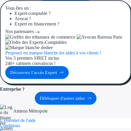
Aides Région Gran
Vous êtes un :
Expert-comptable ?
Aides Région Haut
Avocat ?
Expert en financement ?
Régions de I à P
Nos partenaires
Aides Région Île-d
Proposez en marque blanche les aides à vos clients !
Aides Région Nor
Vos 5 premiers SIRET inclus
240+ cabinets convaincus !
Aides Région Nouve
Découvrez l’accès Expert
Aides Région Occit
Entreprise ?
Aides Région PAC
Débloquer d'autres aides
Aides Région Pays 
Amiens Métropole
Outre-mer
L'essentiel de l'aide
Conditions