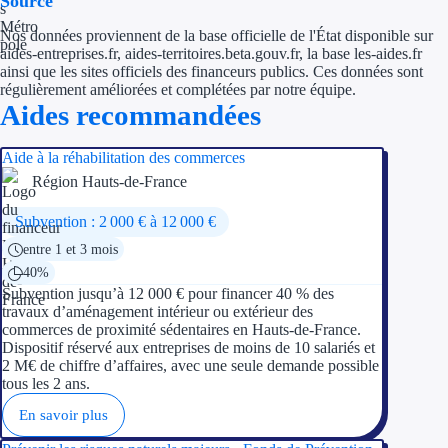
Source
Aides Région Guad
Nos données proviennent de la base officielle de l'État disponible sur
Aides Région Guya
aides-entreprises.fr, aides-territoires.beta.gouv.fr, la base les-aides.fr
ainsi que les sites officiels des financeurs publics. Ces données sont
Aides Région Mart
régulièrement améliorées et complétées par notre équipe.
Aides recommandées
Aides Région Mayo
Aide à la réhabilitation des commerces
Aides Région Réun
Région Hauts-de-France
Subvention : 2 000 € à 12 000 €
Couvertures
entre 1 et 3 mois
Aides Nationales
40%
Subvention jusqu’à 12 000 € pour financer 40 % des
Aides Européennes
travaux d’aménagement intérieur ou extérieur des
commerces de proximité sédentaires en Hauts-de-France.
Dispositif réservé aux entreprises de moins de 10 salariés et
Nos tarifs
2 M€ de chiffre d’affaires, avec une seule demande possible
tous les 2 ans.
Recherche autonome
En savoir plus
Accompagnement