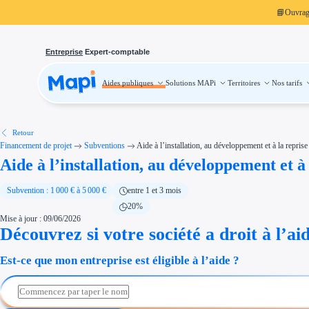
📘
Ouvra
Entreprise
Expert-comptable
Aides publiques
Solutions MAPi
Territoires
Nos tarifs
Aides publiques
Projets finançables
Investissement
Aides à l'investissement
Aides immobilier entreprise
Aides financières entreprise
Retour
Thématiques
Financement de projet
Subventions
Aide à l’installation, au développement et à la reprise
Financement innovation
Aide à l’installation, au développement et à 
Transition écologique
Développement international
Transition numérique
Économies d'énergie et d'eau
Subvention : 1 000 € à 5 000 €
entre 1 et 3 mois
Aides RSE entreprise
20%
Étapes de vie
Mise à jour : 09/06/2026
Création d'entreprise
Cession d'entreprise
Découvrez si votre société a droit à l’ai
Entreprise en difficulté
Aides Ressources Humaines
Est-ce que mon entreprise est éligible à l’aide ?
Type de financements
Aides sans remboursement
Subventions
Concours entreprise
Réduction des coûts
Accompagnement entreprise