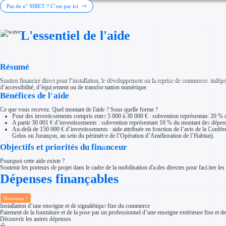
Investir dans une entreprise
Pas de n° SIRET ? C’est par ici
Aides Fiscales et sociales
Crédits & réductions d'impôt
Exonération fiscale
L'essentiel de l'aide
Aides Urssaf
Prêts publics
Prêt entreprise
Prêt d'honneur
Appel à projet
Résumé
Avance remboursable
Garantie bancaire entreprise
Soutien financier direct pour l’installation, le développement ou la reprise de commerces indé
Par financeur
d’accessibilité, d’équipement ou de transformation numérique.
Aides par organisme financeur
Bénéfices de l’aide
Aides Bpifrance
Aides ADEME
Ce que vous recevez. Quel montant de l'aide ? Sous quelle forme ?
Tous les financeurs
Pour des investissements compris entre 5 000 à 30 000 € : subvention représentant 20 % 
Solutions MAPi
A partir 30 001 € d’investissements : subvention représentant 10 % du montant des dépen
Simulateur d'éligibilité
Au-delà de 150 000 € d’investissements : aide attribuée en fonction de l’avis de la Con
Trouvez des idées de dépenses éligibles
Gelos ou Jurançon, au sein du périmètre de l’Opération d’Amélioration de l’Habitat).
Quelles aides pour votre secteur ?
Objectifs et priorités du financeur
Ouvrage
Territoires
Pourquoi cette aide existe ?
Régions de A à H
Soutenir les porteurs de projet dans le cadre de la mobilisation d'aides directes pour faciliter l
Aides Région Auvergne-Rhône-Alpes
Dépenses finançables
Aides Région Bourgogne-Franche-Comté
Aides Région Bretagne
Aides Région Centre-Val de Loire
Aides Région Corse
Nouveau !
Aides Région Grand-Est
Installation d’une enseigne et de signalétique fixe du commerce
Aides Région Hauts-de-France
Paiement de la fourniture et de la pose par un professionnel d’une enseigne extérieure fixe et de l
Régions de I à P
Découvrir les autres dépenses
Aides Région Île-de-France