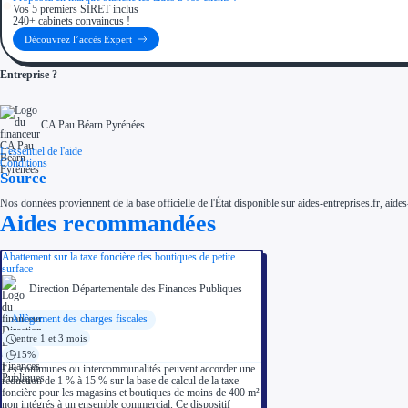
Vos 5 premiers SIRET inclus
240+ cabinets convaincus !
Découvrez l’accès Expert
Entreprise ?
CA Pau Béarn Pyrénées
L'essentiel de l'aide
Conditions
Source
Nos données proviennent de la base officielle de l'État disponible sur aides-entreprises.fr, aides
Aides recommandées
Abattement sur la taxe foncière des boutiques de petite
surface
Direction Départementale des Finances Publiques
Allègement des charges fiscales
entre 1 et 3 mois
15%
Les communes ou intercommunalités peuvent accorder une
réduction de 1 % à 15 % sur la base de calcul de la taxe
foncière pour les magasins et boutiques de moins de 400 m²
non intégrés à un ensemble commercial. Ce dispositif