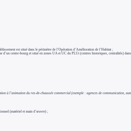
ablissement est situé dans le périmètre de l’Opération d’Amélioration de l’Habitat ;
me d’un centre-bourg et situé en zones UA et UC du PLUi (centres historiques, centralités) da
pation à l’animation du rez-de-chaussée commercial (exemple : agences de communication, auto-
ionnel (matériel et main d’œuvre) ;