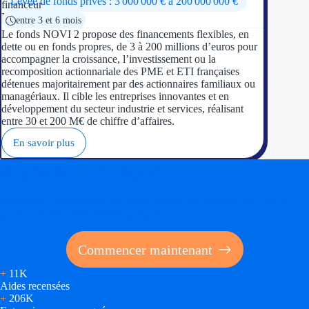
Levée de fonds privés : 3 000 000 € à 200 000 000 €
entre 3 et 6 mois
Le fonds NOVI 2 propose des financements flexibles, en
dette ou en fonds propres, de 3 à 200 millions d’euros pour
accompagner la croissance, l’investissement ou la
recomposition actionnariale des PME et ETI françaises
détenues majoritairement par des actionnaires familiaux ou
managériaux. Il cible les entreprises innovantes et en
développement du secteur industrie et services, réalisant
entre 30 et 200 M€ de chiffre d’affaires.
En savoir plus
Soyez accompagné
Réalisez des économies pour votre entreprise en tirant
parti des financements publics
Commencer maintenant
+
11K
Aides recensées
+
206K