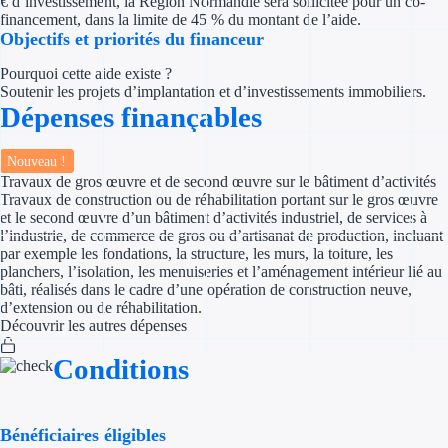
€ d’investissement, la Région Normandie sera sollicitée pour un co-
financement, dans la limite de 45 % du montant de l’aide.
Objectifs et priorités du financeur
Appel à projet
Pourquoi cette aide existe ?
Avance rembo
Soutenir les projets d’implantation et d’investissements immobiliers.
Dépenses finançables
Garantie banca
Nouveau !
Par financeur
Travaux de gros œuvre et de second œuvre sur le bâtiment d’activités
Travaux de construction ou de réhabilitation portant sur le gros œuvre
et le second œuvre d’un bâtiment d’activités industriel, de services à
Aides par organism
l’industrie, de commerce de gros ou d’artisanat de production, incluant
par exemple les fondations, la structure, les murs, la toiture, les
Aides Bpifran
planchers, l’isolation, les menuiseries et l’aménagement intérieur lié au
bâti, réalisés dans le cadre d’une opération de construction neuve,
Aides ADEM
d’extension ou de réhabilitation.
Découvrir les autres dépenses
Tous les finan
Conditions
Solutions MAPi
Bénéficiaires éligibles
Simulateur d'éligibilité