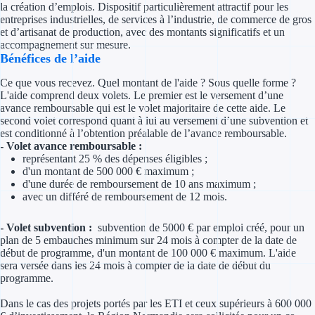
la création d’emplois. Dispositif particulièrement attractif pour les
Concours entr
entreprises industrielles, de services à l’industrie, de commerce de gros
et d’artisanat de production, avec des montants significatifs et un
Réduction des 
accompagnement sur mesure.
Bénéfices de l’aide
Accompagneme
Ce que vous recevez. Quel montant de l'aide ? Sous quelle forme ?
L'aide comprend deux volets. Le premier est le versement d’une
Investir dans 
avance remboursable qui est le volet majoritaire de cette aide. Le
second volet correspond quant à lui au versement d’une subvention et
Aides Fiscales et so
est conditionné à l’obtention préalable de l’avance remboursable.
- Volet avance remboursable :
représentant 25 % des dépenses éligibles ;
Crédits & rédu
d'un montant de 500 000 € maximum ;
d'une durée de remboursement de 10 ans maximum ;
Exonération fi
avec un différé de remboursement de 12 mois.
Aides Urssaf
- Volet subvention :
subvention de 5000 € par emploi créé, pour un
plan de 5 embauches minimum sur 24 mois à compter de la date de
début de programme, d'un montant de 100 000 € maximum. L'aide
Prêts publics
sera versée dans les 24 mois à compter de la date de début du
programme.
Prêt entrepris
Dans le cas des projets portés par les ETI et ceux supérieurs à 600 000
Prêt d'honneu