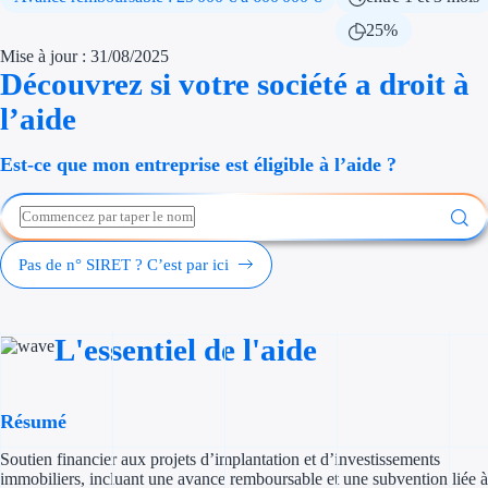
Économies d'én
25%
Mise à jour : 31/08/2025
Aides RSE ent
Découvrez si votre société a droit à
l’aide
Étapes de vie
Est-ce que mon entreprise est éligible à l’aide ?
Création d'ent
Cession d'entr
Entreprise en d
Pas de n° SIRET ? C’est par ici
Aides Ressour
L'essentiel de l'aide
Type de financements
Aides sans rembou
Résumé
Subventions
Soutien financier aux projets d’implantation et d’investissements
immobiliers, incluant une avance remboursable et une subvention liée à