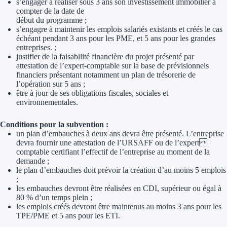
s’engager à réaliser sous 3 ans son investissement immobilier à
Aides Région Gran
compter de la date de
début du programme ;
Aides Région Haut
s’engagre à maintenir les emplois salariés existants et créés le cas
échéant pendant 3 ans pour les PME, et 5 ans pour les grandes
entreprises. ;
Régions de I à P
justifier de la faisabilité financière du projet présenté par
attestation de l’expert-comptable sur la base de prévisionnels
financiers présentant notamment un plan de trésorerie de
Aides Région Île-d
l’opération sur 5 ans ;
être à jour de ses obligations fiscales, sociales et
Aides Région Nor
environnementales.
Aides Région Nouve
Conditions pour la subvention :
un plan d’embauches à deux ans devra être présenté. L’entreprise
Aides Région Occit
devra fournir une attestation de l’URSAFF ou de l’expert
comptable certifiant l’effectif de l’entreprise au moment de la
Aides Région PAC
demande ;
le plan d’embauches doit prévoir la création d’au moins 5 emplois
;
Aides Région Pays 
les embauches devront être réalisées en CDI, supérieur ou égal à
80 % d’un temps plein ;
les emplois créés devront être maintenus au moins 3 ans pour les
Outre-mer
TPE/PME et 5 ans pour les ETI.