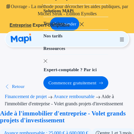
📘
Ouvrage
- La méthode pour décrocher les aides publiques, par
Solutions MAPi
Projets finançables
Michel Struk - Édition Eyrolles
Territoires
Investissement
Commander
Entreprise
Expert-comptable
Nos tarifs
Aides à l'inves
Ressources
Aides immobili
Aides financiè
Expert-comptable ? Par ici
Thématiques
Commencez gratuitement
Retour
Financement i
Financement de projet
Avance remboursable
Aide à
Transition éco
l'immobilier d'entreprise - Volet grands projets d'investissement
Aide à l'immobilier d'entreprise - Volet grands
Développement
projets d'investissement
Transition nu
Avance remboursable : 25 000 € à 600 000 €
entre 1 et 3 mois