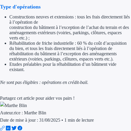
Aides Région Guad
Type d'opérations
Aides Région Guya
Constructions neuves et extensions : tous les frais directement liés
à l’opération de
Aides Région Mart
construction du bâtiment à l’exception de l’achat du terrain et des
aménagements extérieurs (voiries, parkings, clôtures, espaces
verts etc.) ;
Aides Région Mayo
Réhabilitation de friche industrielle : 60 % du coût d’acquisition
du bien, et tous les frais directement liés à l’opération de
Aides Région Réun
réhabilitation du bâtiment à l’exception des aménagements
extérieurs (voiries, parkings, clôtures, espaces verts etc.).
Etudes préalables pour la réhabilitation d’un bâtiment vide
Couvertures
existant.
Aides Nationales
Ne sont pas éligibles : opérations en crédit-bail.
Aides Européennes
Partagez cet article pour aider vos pairs !
Nos tarifs
Auteur.rice :
Marthe Blin
Recherche autonome
Date de mise à jour : 31/08/2025
•
1 min de lecture
Accompagnement