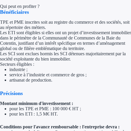
Qui peut en profiter ?
Trouvez des idées de dép
Bénéficiaires
Quelles aides pour votre
TPE et PME inscrites soit au registre du commerce et des sociétés, soit
au répertoire des métiers.
Les ETI sont éligibles si elles ont un projet d’investissement immobilier
Ouvrage
dans le périmètre de la Communauté de Communes de la Baie du
Cotentin, justifiant d’un intérêt spécifique en termes d’aménagement
global ou de filière emblématique du territoire.
Territoires
Les SCI sont exclues hormis les SCI détenues majoritairement par la
société exploitante du bien immobilier.
Régions de A à H
Secteurs éligibles :
industrie ;
Aides Région Auve
service à l’industrie et commerce de gros ;
artisanat de production.
Aides Région Bou
Précisions
Aides Région Bret
Montant minimum d'investissement :
pour les TPE et PME : 100 000 € HT ;
Aides Région Centr
pour les ETI : 1,5 M€ HT.
Aides Région Cors
Conditions pour l'avance remboursable : l'entreprise devra :