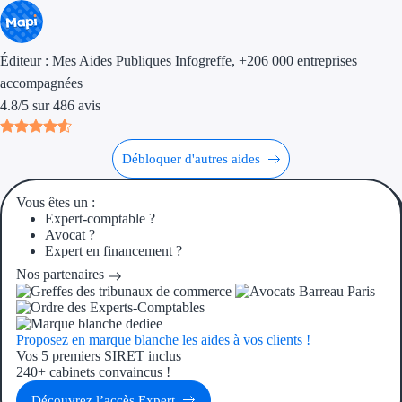
Ressources
Éditeur :
Mes Aides Publiques Infogreffe
, +206 000 entreprises
FAQ
accompagnées
4.8
/
5
sur
486
avis
Blog
Nos guides
Débloquer d'autres aides
Nos partenaires
Vous êtes un :
Expert-comptable ?
Contactez-nous
Avocat ?
Expert en financement ?
Nos partenaires
Proposez en marque blanche les aides à vos clients !
Vos 5 premiers SIRET inclus
240+ cabinets convaincus !
Découvrez l’accès Expert