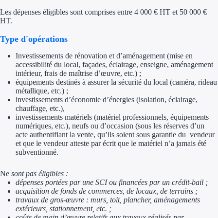
Aides Région Gran
Les dépenses éligibles sont comprises entre 4 000 € HT et 50 000 €
HT.
Aides Région Haut
Type d'opérations
Régions de I à P
Investissements de rénovation et d’aménagement (mise en
accessibilité du local, façades, éclairage, enseigne, aménagement
Aides Région Île-d
intérieur, frais de maîtrise d’œuvre, etc.) ;
équipements destinés à assurer la sécurité du local (caméra, rideau
métallique, etc.) ;
Aides Région Nor
investissements d’économie d’énergies (isolation, éclairage,
chauffage, etc.),
Aides Région Nouve
investissements matériels (matériel professionnels, équipements
numériques, etc.), neufs ou d’occasion (sous les réserves d’un
Aides Région Occit
acte authentifiant la vente, qu’ils soient sous garantie du vendeur
et que le vendeur atteste par écrit que le matériel n’a jamais été
subventionné.
Aides Région PAC
Ne
sont pas éligibles :
Aides Région Pays 
dépenses portées par une SCI ou financées par un crédit-bail ;
acquisition de fonds de commerces, de locaux, de terrains ;
Outre-mer
travaux de gros-œuvre : murs, toit, plancher, aménagements
extérieurs, stationnement, etc. ;
coûts de main d’œuvre relatifs aux travaux réalisés par