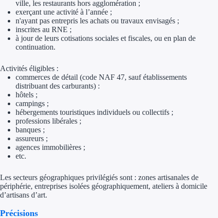
ville, les restaurants hors agglomération ;
exerçant une activité à l’année ;
Trouvez des idées de dép
n'ayant pas entrepris les achats ou travaux envisagés ;
inscrites au RNE ;
Quelles aides pour votre
à jour de leurs cotisations sociales et fiscales, ou en plan de
continuation.
Ouvrage
Activités éligibles :
commerces de détail (code NAF 47, sauf établissements
Territoires
distribuant des carburants) :
hôtels ;
Régions de A à H
campings ;
hébergements touristiques individuels ou collectifs ;
professions libérales ;
Aides Région Auve
banques ;
assureurs ;
Aides Région Bou
agences immobilières ;
etc.
Aides Région Bret
Les secteurs géographiques privilégiés sont : zones artisanales de
Aides Région Centr
périphérie, entreprises isolées géographiquement, ateliers à domicile
d’artisans d’art.
Aides Région Cors
Précisions