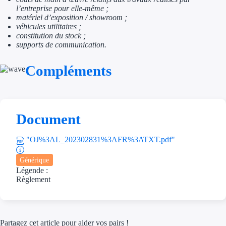
Aides Région Guad
l’entreprise pour elle-même ;
matériel d’exposition / showroom ;
Aides Région Guya
véhicules utilitaires ;
constitution du stock ;
Aides Région Mart
supports de communication.
Aides Région Mayo
Compléments
Aides Région Réun
Couvertures
Document
Aides Nationales
"OJ%3AL_202302831%3AFR%3ATXT.pdf"
Aides Européennes
Générique
Légende :
Règlement
Nos tarifs
Recherche autonome
Partagez cet article pour aider vos pairs !
Accompagnement