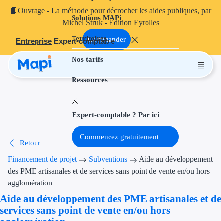
📘
Ouvrage
- La méthode pour décrocher les aides publiques, par
Solutions MAPi
Projets finançables
Michel Struk - Édition Eyrolles
Territoires
Investissement
Commander
Entreprise
Expert-comptable
Nos tarifs
Aides à l'inves
Ressources
Aides immobili
Aides financiè
Expert-comptable ? Par ici
Thématiques
Commencez gratuitement
Retour
Financement i
Financement de projet
Subventions
Aide au développement
Transition éco
des PME artisanales et de services sans point de vente en/ou hors
agglomération
Développement
Aide au développement des PME artisanales et de
services sans point de vente en/ou hors
Transition nu