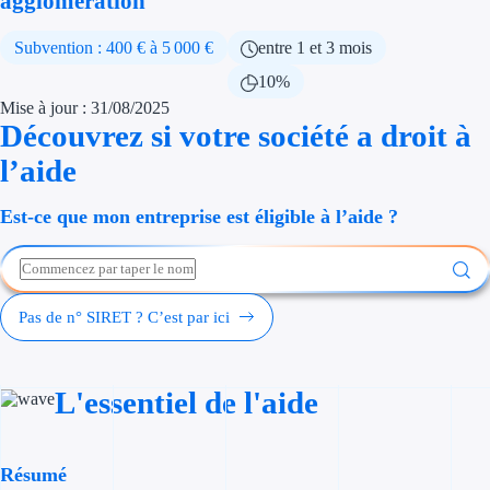
agglomération
Économies d'én
Subvention : 400 € à 5 000 €
entre 1 et 3 mois
Aides RSE ent
10%
Mise à jour : 31/08/2025
Étapes de vie
Découvrez si votre société a droit à
l’aide
Création d'ent
Cession d'entr
Est-ce que mon entreprise est éligible à l’aide ?
Entreprise en d
Aides Ressour
Pas de n° SIRET ? C’est par ici
Type de financements
L'essentiel de l'aide
Aides sans rembou
Subventions
Résumé