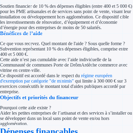
Concours entr
Soutien financier de 10 % des dépenses éligibles (entre 400 et 5 000 €)
pour les PME artisanales et de services sans point de vente, visant leur
Réduction des 
installation ou développement hors agglomération. Ce dispositif cible
les investissements de rénovation, d’équipement et d’économie
d’énergie pour des entreprises de moins de 50 salariés.
Accompagneme
Bénéfices de l’aide
Investir dans 
Ce que vous recevez. Quel montant de l'aide ? Sous quelle forme ?
Subvention représentant 10 % des dépenses éligibles, comprise entre
400 et 5 000 €.
Aides Fiscales et so
Cette aide n’est pas cumulable avec l’aide individuelle de la
Communauté de communes Porte de DrômArdèche commerce avec
Crédits & rédu
vitrine en centre-ville.
Ce dispositif est accordé dans le respect du
régime européen
Exonération fi
d'exemption par catégorie "de minimis"
qui limite à 300 000 € sur 3
exercices consécutifs le montant total d'aides publiques accordé par
entreprise.
Aides Urssaf
Objectifs et priorités du financeur
Pourquoi cette aide existe ?
Prêts publics
Aider les petites entreprises de l’artisanat et des services à s’installer ou
se développer dans un local sans point de vente en/ou hors
Prêt entrepris
agglomération.
Dépenses finançables
Prêt d'honneu