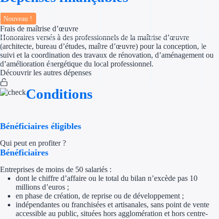
Nouveau !
Appel à projet
Frais de maîtrise d’œuvre
Honoraires versés à des professionnels de la maîtrise d’œuvre
Avance rembo
(architecte, bureau d’études, maître d’œuvre) pour la conception, le
suivi et la coordination des travaux de rénovation, d’aménagement ou
Garantie banca
d’amélioration énergétique du local professionnel.
Découvrir les autres dépenses
Par financeur
Conditions
Aides par organism
Bénéficiaires éligibles
Aides Bpifran
Qui peut en profiter ?
Aides ADEM
Bénéficiaires
Tous les finan
Entreprises de moins de 50 salariés :
dont le chiffre d’affaire ou le total du bilan n’excède pas 10
millions d’euros ;
Solutions MAPi
en phase de création, de reprise ou de développement ;
indépendantes ou franchisées et artisanales, sans point de vente
accessible au public, situées hors agglomération et hors centre-
Simulateur d'éligibilité