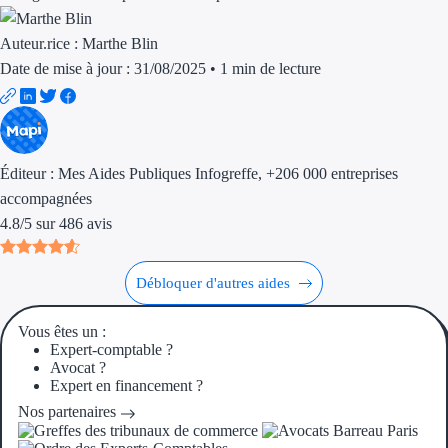
Auteur.rice :
Marthe Blin
Ressources
Date de mise à jour : 31/08/2025
•
1 min de lecture
FAQ
Blog
Nos guides
Éditeur :
Mes Aides Publiques Infogreffe
, +206 000 entreprises
accompagnées
Nos partenaires
4.8
/
5
sur
486
avis
Contactez-nous
Débloquer d'autres aides
Vous êtes un :
Expert-comptable ?
Avocat ?
Expert en financement ?
Nos partenaires