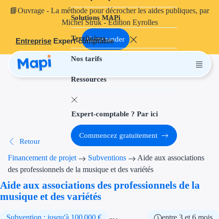
📘
Ouvrage
- La méthode pour décrocher les aides publiques, par
Solutions MAPi
Projets finançables
Michel Struk - Édition Eyrolles
Territoires
Investissement
Commander
Entreprise
Expert-comptable
Nos tarifs
Aides à l'inves
Ressources
Aides immobili
Aides financiè
Expert-comptable ? Par ici
Thématiques
Commencez gratuitement
Retour
Financement i
Financement de projet
Subventions
Aide aux associations
Transition éco
des professionnels de la musique et des variétés
Aide aux associations des professionnels de la
Développement
musique et des variétés
Transition nu
Subvention : jusqu'à 100 000 €
entre 3 et 6 mois