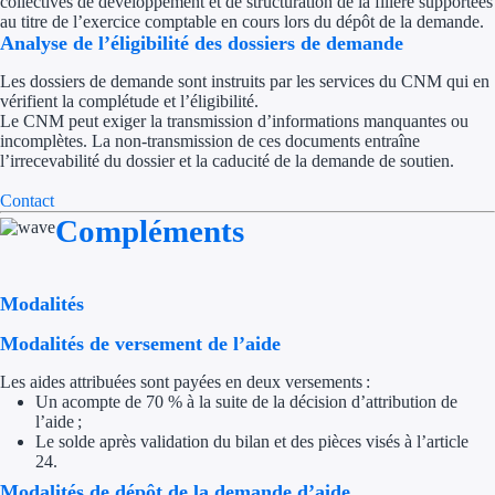
collectives de développement et de structuration de la filière supportées
Aides Région Gran
au titre de l’exercice comptable en cours lors du dépôt de la demande.
Analyse de l’éligibilité des dossiers de demande
Aides Région Haut
Les dossiers de demande sont instruits par les services du CNM qui en
vérifient la complétude et l’éligibilité.
Régions de I à P
Le CNM peut exiger la transmission d’informations manquantes ou
incomplètes. La non-transmission de ces documents entraîne
l’irrecevabilité du dossier et la caducité de la demande de soutien.
Aides Région Île-d
Contact
Aides Région Nor
Compléments
Aides Région Nouve
Modalités
Aides Région Occit
Modalités de versement de l’aide
Aides Région PAC
Les aides attribuées sont payées en deux versements :
Aides Région Pays 
Un acompte de 70 % à la suite de la décision d’attribution de
l’aide ;
Le solde après validation du bilan et des pièces visés à l’article
Outre-mer
24.
Modalités de dépôt de la demande d’aide