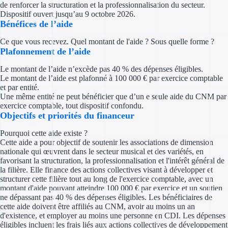
de renforcer la structuration et la professionnalisation du secteur.
Concours entr
Dispositif ouvert jusqu’au 9 octobre 2026.
Bénéfices de l’aide
Réduction des 
Ce que vous recevez. Quel montant de l'aide ? Sous quelle forme ?
Accompagneme
Plafonnement de l’aide
Le montant de l’aide n’excède pas 40 % des dépenses éligibles.
Investir dans 
Le montant de l’aide est plafonné à 100 000 € par exercice comptable
et par entité.
Aides Fiscales et so
Une même entité ne peut bénéficier que d’un e seule aide du CNM par
exercice comptable, tout dispositif confondu.
Objectifs et priorités du financeur
Crédits & rédu
Pourquoi cette aide existe ?
Exonération fi
Cette aide a pour objectif de soutenir les associations de dimension
nationale qui œuvrent dans le secteur musical et des variétés, en
Aides Urssaf
favorisant la structuration, la professionnalisation et l'intérêt général de
la filière. Elle finance des actions collectives visant à développer et
structurer cette filière tout au long de l'exercice comptable, avec un
Prêts publics
montant d'aide pouvant atteindre 100 000 € par exercice et un soutien
ne dépassant pas 40 % des dépenses éligibles. Les bénéficiaires de
cette aide doivent être affiliés au CNM, avoir au moins un an
Prêt entrepris
d'existence, et employer au moins une personne en CDI. Les dépenses
éligibles incluent les frais liés aux actions collectives de développement
Prêt d'honneu