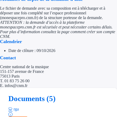
Aides Région Guad
Le fichier de demande avec sa composition est à télécharger et à
Aides Région Guya
déposer une fois complété sur l’espace professionnel
(monespacepro.cnm.fr) de la structure porteuse de la demande.
ATTENTION : la demande d’accès à la plateforme
Aides Région Mart
monespacepro.cnm.fr est sécurisée et peut nécessiter certains délais.
Pour plus d’information consultez la page comment créer son compte
Aides Région Mayo
CNM
.
Calendrier
Aides Région Réun
Date de clôture : 09/10/2026
Contact
Couvertures
Centre national de la musique
Aides Nationales
151-157 avenue de France
75013 Paris
Aides Européennes
T. 01 83 75 26 00
E. infos@cnm.fr
Nos tarifs
Documents (5)
Recherche autonome
rga
Accompagnement