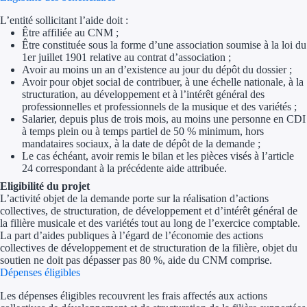
L’entité sollicitant l’aide doit :
Trouvez des idées de dép
Être affiliée au CNM ;
Être constituée sous la forme d’une association soumise à la loi du
Quelles aides pour votre
1er juillet 1901 relative au contrat d’association ;
Avoir au moins un an d’existence au jour du dépôt du dossier ;
Ouvrage
Avoir pour objet social de contribuer, à une échelle nationale, à la
structuration, au développement et à l’intérêt général des
professionnelles et professionnels de la musique et des variétés ;
Territoires
Salarier, depuis plus de trois mois, au moins une personne en CDI
à temps plein ou à temps partiel de 50 % minimum, hors
Régions de A à H
mandataires sociaux, à la date de dépôt de la demande ;
Le cas échéant, avoir remis le bilan et les pièces visés à l’article
24 correspondant à la précédente aide attribuée.
Aides Région Auve
Eligibilité du projet
L’activité objet de la demande porte sur la réalisation d’actions
Aides Région Bou
collectives, de structuration, de développement et d’intérêt général de
la filière musicale et des variétés tout au long de l’exercice comptable.
Aides Région Bret
La part d’aides publiques à l’égard de l’économie des actions
collectives de développement et de structuration de la filière, objet du
Aides Région Centr
soutien ne doit pas dépasser pas 80 %, aide du CNM comprise.
Dépenses éligibles
Aides Région Cors
Les dépenses éligibles recouvrent les frais affectés aux actions