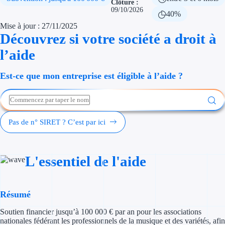
Clôture :
Économies d'én
09/10/2026
40%
Mise à jour : 27/11/2025
Aides RSE ent
Découvrez si votre société a droit à
l’aide
Étapes de vie
Est-ce que mon entreprise est éligible à l’aide ?
Création d'ent
Cession d'entr
Entreprise en d
Pas de n° SIRET ? C’est par ici
Aides Ressour
L'essentiel de l'aide
Type de financements
Aides sans rembou
Résumé
Subventions
Soutien financier jusqu’à 100 000 € par an pour les associations
nationales fédérant les professionnels de la musique et des variétés, afin