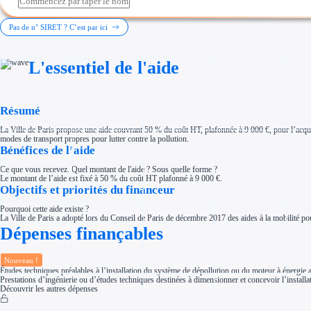
Investir dans une entreprise
Aides Fiscales et sociales
Crédits & réductions d'impôt
Pas de n° SIRET ? C’est par ici
Exonération fiscale
Aides Urssaf
Prêts publics
L'essentiel de l'aide
Prêt entreprise
Prêt d'honneur
Appel à projet
Avance remboursable
Garantie bancaire entreprise
Résumé
Par financeur
Aides par organisme financeur
La Ville de Paris propose une aide couvrant 50 % du coût HT, plafonnée à 9 000 €, pour l’acquis
Aides Bpifrance
modes de transport propres pour lutter contre la pollution.
Aides ADEME
Bénéfices de l’aide
Tous les financeurs
Solutions MAPi
Ce que vous recevez. Quel montant de l'aide ? Sous quelle forme ?
Simulateur d'éligibilité
Le montant de l’aide est fixé à 50 % du coût HT plafonné à 9 000 €.
Trouvez des idées de dépenses éligibles
Objectifs et priorités du financeur
Quelles aides pour votre secteur ?
Ouvrage
Pourquoi cette aide existe ?
Territoires
La Ville de Paris a adopté lors du Conseil de Paris de décembre 2017 des aides à la mobilité pour
Régions de A à H
Dépenses finançables
Aides Région Auvergne-Rhône-Alpes
Aides Région Bourgogne-Franche-Comté
Aides Région Bretagne
Aides Région Centre-Val de Loire
Nouveau !
Aides Région Corse
Études techniques préalables à l’installation du système de dépollution ou du moteur à énergie a
Aides Région Grand-Est
Prestations d’ingénierie ou d’études techniques destinées à dimensionner et concevoir l’install
Aides Région Hauts-de-France
Découvrir les autres dépenses
Régions de I à P
Aides Région Île-de-France