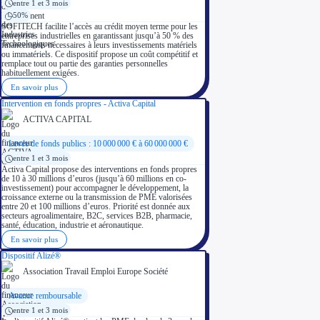
entre 1 et 3 mois
50%
SOFITECH facilite l’accès au crédit moyen terme pour les
entreprises industrielles en garantissant jusqu’à 50 % des
financements nécessaires à leurs investissements matériels
ou immatériels. Ce dispositif propose un coût compétitif et
remplace tout ou partie des garanties personnelles
habituellement exigées.
En savoir plus
Intervention en fonds propres - Activa Capital
ACTIVA CAPITAL
Levée de fonds publics : 10 000 000 € à 60 000 000 €
entre 1 et 3 mois
Activa Capital propose des interventions en fonds propres
de 10 à 30 millions d’euros (jusqu’à 60 millions en co-
investissement) pour accompagner le développement, la
croissance externe ou la transmission de PME valorisées
entre 20 et 100 millions d’euros. Priorité est donnée aux
secteurs agroalimentaire, B2C, services B2B, pharmacie,
santé, éducation, industrie et aéronautique.
En savoir plus
Dispositif Alizé®
Association Travail Emploi Europe Société
Avance remboursable
entre 1 et 3 mois