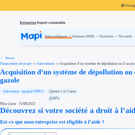
📘
Ouvra
Entreprise
Expert-comptable
Aides publiques
Solutions MAPi
Territoires
Nos tarifs
Aides publiques
Projets finançables
Investissement
Aides à l'investissement
Aides immobilier entreprise
Aides financières entreprise
Retour
Thématiques
Financement de projet
Subventions
Acquisition d’un système de dépollution ou d’un mote
Financement innovation
Acquisition d’un système de dépollution ou 
Transition écologique
Développement international
gazole
Transition numérique
Économies d'énergie et d'eau
Aides RSE entreprise
Subvention : jusqu'à 9 000 €
entre 1 et 3 mois
Étapes de vie
Création d'entreprise
50%
Cession d'entreprise
Mise à jour : 31/08/2025
Entreprise en difficulté
Aides Ressources Humaines
Découvrez si votre société a droit à l’ai
Type de financements
Aides sans remboursement
Est-ce que mon entreprise est éligible à l’aide ?
Subventions
Concours entreprise
Réduction des coûts
Accompagnement entreprise