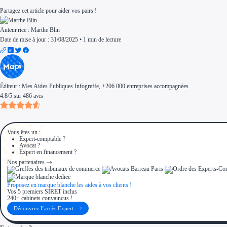
Aides Région Normandie
Partagez cet article pour aider vos pairs !
Aides Région Nouvelle-Aquitaine
Aides Région Occitanie
Aides Région PACA
Auteur.rice :
Marthe Blin
Aides Région Pays de la Loire
Date de mise à jour : 31/08/2025
•
1 min de lecture
Outre-mer
Aides Région Guadeloupe
Aides Région Guyane
Aides Région Martinique
Aides Région Mayotte
Aides Région Réunion
Couvertures
Éditeur :
Mes Aides Publiques Infogreffe
, +206 000 entreprises accompagnées
Aides Nationales
4.8
/
5
sur
486
avis
Aides Européennes
Nos tarifs
Recherche autonome
Accompagnement
Ressources
Vous êtes un :
FAQ
Expert-comptable ?
Blog
Avocat ?
Nos guides
Expert en financement ?
Nos partenaires
Nos partenaires
Contactez-nous
Proposez en marque blanche les aides à vos clients !
Vos 5 premiers SIRET inclus
240+ cabinets convaincus !
Découvrez l’accès Expert