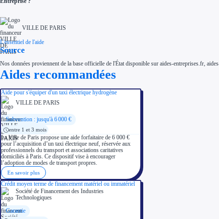
Entreprise ?
VILLE DE PARIS
L'essentiel de l'aide
Source
Nos données proviennent de la base officielle de l'État disponible sur aides-entreprises.fr, aides
Aides recommandées
Aide pour s'équiper d'un taxi électrique hydrogène
VILLE DE PARIS
Subvention : jusqu'à 6 000 €
entre 1 et 3 mois
La Ville de Paris propose une aide forfaitaire de 6 000 €
pour l’acquisition d’un taxi électrique neuf, réservée aux
professionnels du transport et associations caritatives
domiciliés à Paris. Ce dispositif vise à encourager
l’adoption de modes de transport propres.
En savoir plus
Crédit moyen terme de financement matériel ou immatériel
Société de Financement des Industries
Technologiques
Garantie