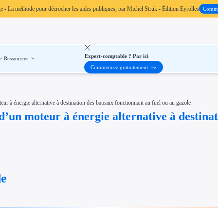
ge
- La méthode pour décrocher les aides publiques, par Michel Struk - Édition Eyrolles
Comm
Expert-comptable ? Par ici
Ressources
Commencez gratuitement
ur à énergie alternative à destination des bateaux fonctionnant au fuel ou au gazole
d’un moteur à énergie alternative à destinat
de