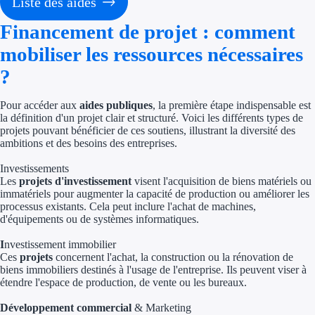
Liste des aides
Économies d'én
Financement de projet : comment
Aides RSE ent
mobiliser les ressources nécessaires
?
Étapes de vie
Pour accéder aux
aides publiques
, la première étape indispensable est
Création d'ent
la définition d'un projet clair et structuré. Voici les différents types de
projets pouvant bénéficier de ces soutiens, illustrant la diversité des
Cession d'entr
ambitions et des besoins des entreprises.
Entreprise en d
Investissements
Les
projets d'investissement
visent l'acquisition de biens matériels ou
immatériels pour augmenter la capacité de production ou améliorer les
Aides Ressour
processus existants. Cela peut inclure l'achat de machines,
d'équipements ou de systèmes informatiques.
Type de financements
I
nvestissement immobilier
Ces
projets
concernent l'achat, la construction ou la rénovation de
Aides sans rembou
biens immobiliers destinés à l'usage de l'entreprise. Ils peuvent viser à
étendre l'espace de production, de vente ou les bureaux.
Subventions
Développement commercial
& Marketing