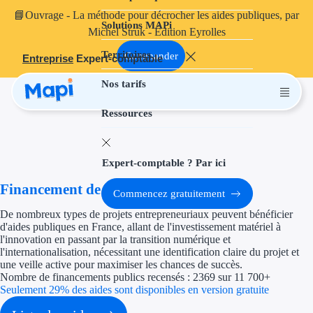
📘
Ouvrage
- La méthode pour décrocher les aides publiques, par
Solutions MAPi
Projets finançables
Michel Struk - Édition Eyrolles
Territoires
Investissement
Commander
Entreprise
Expert-comptable
Nos tarifs
Aides à l'inves
Ressources
Aides immobili
Aides financiè
Expert-comptable ? Par ici
Thématiques
Financement de projet
Commencez gratuitement
Financement i
De nombreux types de projets entrepreneuriaux peuvent bénéficier
d'aides publiques en France, allant de l'investissement matériel à
Transition éco
l'innovation en passant par la transition numérique et
l'internationalisation, nécessitant une identification claire du projet et
une veille active pour maximiser les chances de succès.
Développement
Nombre de financements publics recensés : 2369 sur 11 700+
Seulement 29% des aides sont disponibles en version gratuite
Transition nu