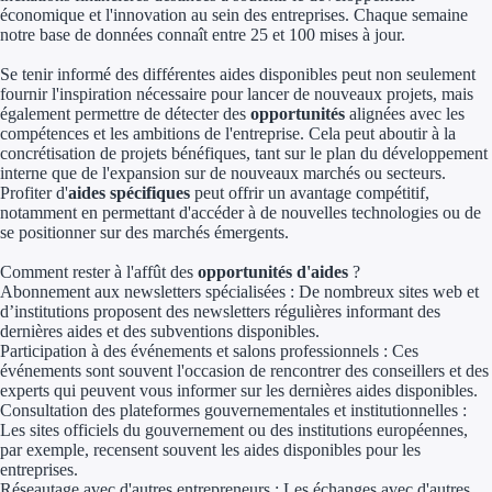
économique et l'innovation au sein des entreprises. Chaque semaine
Aides Région Gran
notre base de données connaît entre 25 et 100 mises à jour.
Aides Région Haut
Se tenir informé des différentes aides disponibles peut non seulement
fournir l'inspiration nécessaire pour lancer de nouveaux projets, mais
également permettre de détecter des
opportunités
alignées avec les
Régions de I à P
compétences et les ambitions de l'entreprise. Cela peut aboutir à la
concrétisation de projets bénéfiques, tant sur le plan du développement
Aides Région Île-d
interne que de l'expansion sur de nouveaux marchés ou secteurs.
Profiter d'
aides spécifiques
peut offrir un avantage compétitif,
Aides Région Nor
notamment en permettant d'accéder à de nouvelles technologies ou de
se positionner sur des marchés émergents.
Aides Région Nouve
Comment rester à l'affût des
opportunités d'aides
?
Abonnement aux newsletters spécialisées : De nombreux sites web et
Aides Région Occit
d’institutions proposent des newsletters régulières informant des
dernières aides et des subventions disponibles.
Aides Région PAC
Participation à des événements et salons professionnels : Ces
événements sont souvent l'occasion de rencontrer des conseillers et des
experts qui peuvent vous informer sur les dernières aides disponibles.
Aides Région Pays 
Consultation des plateformes gouvernementales et institutionnelles :
Les sites officiels du gouvernement ou des institutions européennes,
Outre-mer
par exemple, recensent souvent les aides disponibles pour les
entreprises.
Réseautage avec d'autres entrepreneurs : Les échanges avec d'autres