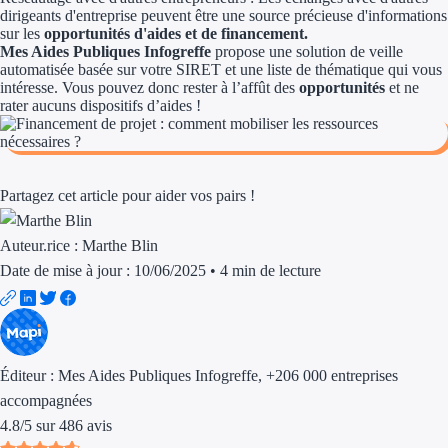
Aides Région Guad
dirigeants d'entreprise peuvent être une source précieuse d'informations
sur les
opportunités d'aides et de financement.
Aides Région Guya
Mes Aides Publiques Infogreffe
propose une solution de veille
automatisée basée sur votre SIRET et une liste de thématique qui vous
intéresse. Vous pouvez donc rester à l’affût des
opportunités
et ne
Aides Région Mart
rater aucuns dispositifs d’aides !
Aides Région Mayo
Aides Région Réun
Partagez cet article pour aider vos pairs !
Couvertures
Auteur.rice :
Marthe Blin
Aides Nationales
Date de mise à jour : 10/06/2025
•
4 min de lecture
Aides Européennes
Nos tarifs
Éditeur :
Mes Aides Publiques Infogreffe
, +206 000 entreprises
Recherche autonome
accompagnées
4.8
/
5
sur
486
avis
Accompagnement