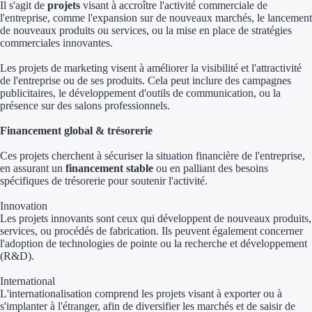
Il s'agit de
projets
visant à accroître l'activité commerciale de
Concours entr
l'entreprise, comme l'expansion sur de nouveaux marchés, le lancement
de nouveaux produits ou services, ou la mise en place de stratégies
Réduction des 
commerciales innovantes.
Accompagneme
Les projets de marketing visent à améliorer la visibilité et l'attractivité
de l'entreprise ou de ses produits. Cela peut inclure des campagnes
publicitaires, le développement d'outils de communication, ou la
Investir dans 
présence sur des salons professionnels.
Aides Fiscales et so
Financement global & trésorerie
Ces projets cherchent à sécuriser la situation financière de l'entreprise,
Crédits & rédu
en assurant un
financement stable
ou en palliant des besoins
spécifiques de trésorerie pour soutenir l'activité.
Exonération fi
Innovation
Aides Urssaf
Les projets innovants sont ceux qui développent de nouveaux produits,
services, ou procédés de fabrication. Ils peuvent également concerner
l'adoption de technologies de pointe ou la recherche et développement
Prêts publics
(R&D).
International
Prêt entrepris
L'internationalisation comprend les projets visant à exporter ou à
s'implanter à l'étranger, afin de diversifier les marchés et de saisir de
Prêt d'honneu