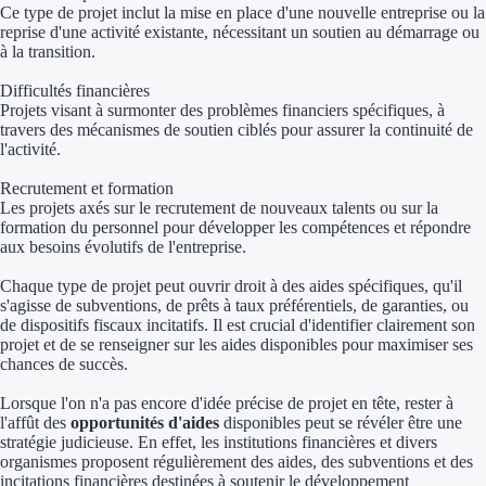
Ce type de projet inclut la mise en place d'une nouvelle entreprise ou la
reprise d'une activité existante, nécessitant un soutien au démarrage ou
Trouvez des idées de dép
à la transition.
Quelles aides pour votre
Difficultés financières
Projets visant à surmonter des problèmes financiers spécifiques, à
Ouvrage
travers des mécanismes de soutien ciblés pour assurer la continuité de
l'activité.
Territoires
Recrutement et formation
Les projets axés sur le recrutement de nouveaux talents ou sur la
Régions de A à H
formation du personnel pour développer les compétences et répondre
aux besoins évolutifs de l'entreprise.
Aides Région Auve
Chaque type de projet peut ouvrir droit à des aides spécifiques, qu'il
s'agisse de subventions, de prêts à taux préférentiels, de garanties, ou
Aides Région Bou
de dispositifs fiscaux incitatifs. Il est crucial d'identifier clairement son
projet et de se renseigner sur les aides disponibles pour maximiser ses
chances de succès.
Aides Région Bret
Lorsque l'on n'a pas encore d'idée précise de projet en tête, rester à
Aides Région Centr
l'affût des
opportunités d'aides
disponibles peut se révéler être une
stratégie judicieuse. En effet, les institutions financières et divers
Aides Région Cors
organismes proposent régulièrement des aides, des subventions et des
incitations financières destinées à soutenir le développement