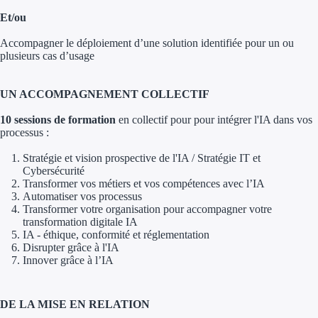
Aides Région Gran
Et/ou
Aides Région Haut
Accompagner le déploiement d’une solution identifiée pour un ou
plusieurs cas d’usage
Régions de I à P
UN ACCOMPAGNEMENT COLLECTIF
Aides Région Île-d
10 sessions de formation
en collectif pour pour intégrer l'IA dans vos
processus :
Aides Région Nor
Stratégie et vision prospective de l'IA / Stratégie IT et
Aides Région Nouve
Cybersécurité
Transformer vos métiers et vos compétences avec l’IA
Aides Région Occit
Automatiser vos processus
Transformer votre organisation pour accompagner votre
transformation digitale IA
Aides Région PAC
IA - éthique, conformité et réglementation
Disrupter grâce à l'IA
Aides Région Pays 
Innover grâce à l’IA
Outre-mer
DE LA MISE EN RELATION