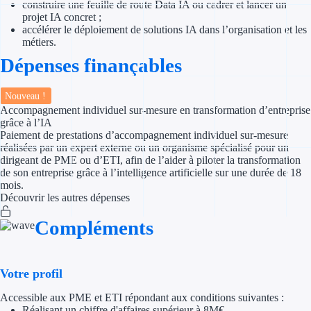
construire une feuille de route Data IA ou cadrer et lancer un
projet IA concret ;
Appel à projet
accélérer le déploiement de solutions IA dans l’organisation et les
métiers.
Avance rembo
Dépenses finançables
Garantie banca
Nouveau !
Accompagnement individuel sur-mesure en transformation d’entreprise
Par financeur
grâce à l’IA
Paiement de prestations d’accompagnement individuel sur-mesure
réalisées par un expert externe ou un organisme spécialisé pour un
Aides par organism
dirigeant de PME ou d’ETI, afin de l’aider à piloter la transformation
de son entreprise grâce à l’intelligence artificielle sur une durée de 18
Aides Bpifran
mois.
Découvrir les autres dépenses
Aides ADEM
Compléments
Tous les finan
Votre profil
Solutions MAPi
Accessible aux PME et ETI répondant aux conditions suivantes :
Simulateur d'éligibilité
Réalisant un chiffre d'affaires supérieur à 8M€