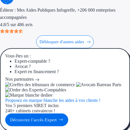
Éditeur :
Mes Aides Publiques Infogreffe
, +206 000 entreprises
Ressources
accompagnées
4.8
/
5
sur
486
avis
FAQ
Blog
Débloquer d'autres aides
Nos guides
Vous êtes un :
Expert-comptable ?
Nos partenaires
Avocat ?
Expert en financement ?
Contactez-nous
Nos partenaires
Proposez en marque blanche les aides à vos clients !
Vos 5 premiers SIRET inclus
240+ cabinets convaincus !
Découvrez l’accès Expert