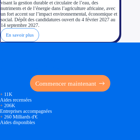
visant la gestion durable et circulaire de l’eau, des
nutriments et de l’énergie dans l’agriculture africaine, avec
un fort accent sur l’impact environnemental, économique et
social. Dépôt des candidatures ouvert du 4 février 2027 au
14 septembre 2027.
En savoir plus
Soyez accompagné
Réalisez des économies pour votre entreprise en tirant
parti des financements publics
Commencer maintenant
+
11K
Aides recensées
+
206K
Entreprises accompagnées
+
260 Milliards d'€
Aides disponibles