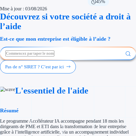
45%
Économies d'én
Mise à jour : 03/08/2026
Découvrez si votre société a droit à
Aides RSE ent
l’aide
Étapes de vie
Est-ce que mon entreprise est éligible à l’aide ?
Création d'ent
Cession d'entr
Pas de n° SIRET ? C’est par ici
Entreprise en d
Aides Ressour
L'essentiel de l'aide
Type de financements
Résumé
Aides sans rembou
Le programme Accélérateur IA accompagne pendant 18 mois les
Subventions
dirigeants de PME et ETI dans la transformation de leur entreprise
grâce à l’intelligence artificielle, via un accompagnement individuel