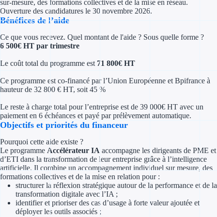
sur-mesure, des formations collectives et de la mise en réseau.
Concours entr
Ouverture des candidatures le 30 novembre 2026.
Bénéfices de l’aide
Réduction des 
Ce que vous recevez. Quel montant de l'aide ? Sous quelle forme ?
Accompagneme
6 500€ HT par trimestre
Le coût total du programme est
71 800
€ HT
Investir dans 
Ce programme est co-financé par l’Union Européenne et Bpifrance à
hauteur de 32 800 € HT, soit 45 %
Aides Fiscales et so
Le reste à charge total pour l’entreprise est de 39 000€ HT​ avec un
Crédits & rédu
paiement en 6 échéances et payé par prélèvement automatique​.
Objectifs et priorités du financeur
Exonération fi
Pourquoi cette aide existe ?
Le programme
Accélérateur IA
accompagne les dirigeants de PME et
Aides Urssaf
d’ETI dans la transformation de leur entreprise grâce à l’intelligence
artificielle. Il combine un accompagnement individuel sur mesure, des
Prêts publics
formations collectives et de la mise en relation pour :
structurer la réflexion stratégique autour de la performance et de la
transformation digitale avec l’IA ;
Prêt entrepris
identifier et prioriser des cas d’usage à forte valeur ajoutée et
déployer les outils associés ;
Prêt d'honneu