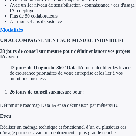
Avec un 1er niveau de sensibilisation / connaissance / cas d'usage
Trouvez des idées de dép
IA à déployer
Plus de 50 collaborateurs
Au moins 3 ans d'existence
Quelles aides pour votre
Modalités
Ouvrage
UN ACCOMPAGNEMENT SUR-MESURE INDIVIDUEL
Territoires
38 jours de conseil sur-mesure pour définir et lancer vos projets
IA avec :
Régions de A à H
12 jours de Diagnostic 360° Data IA
pour identifier les leviers
de croissance prioritaires de votre entreprise et les lier à vos
Aides Région Auve
ambitions business
Aides Région Bou
26 jours de conseil sur-mesure
pour :
Aides Région Bret
Définir une roadmap Data IA et sa déclinaison par métiers/BU
Aides Région Centr
Et/ou
Réaliser un cadrage technique et fonctionnel d’un ou plusieurs cas
Aides Région Cors
d’usage priorisés avant un déploiement à plus grande échelle