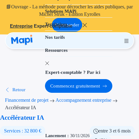
📘
Ouvrage
- La méthode pour décrocher les aides publiques, par
Solutions MAPi
Projets finançables
Michel Struk - Édition Eyrolles
Territoires
Investissement
Commander
Entreprise
Expert-comptable
Nos tarifs
Aides à l'inves
Ressources
Aides immobili
Aides financiè
Expert-comptable ? Par ici
Thématiques
Commencez gratuitement
Retour
Financement i
Financement de projet
Accompagnement entreprise
Transition éco
Accélérateur IA
Accélérateur IA
Développement
Services : 32 800 €
entre 3 et 6 mois
Transition nu
Lancement :
30/11/2026