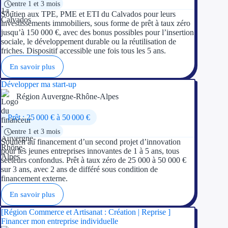
entre 1 et 3 mois
Concours entr
Soutien aux TPE, PME et ETI du Calvados pour leurs
investissements immobiliers, sous forme de prêt à taux zéro
Réduction des 
jusqu’à 150 000 €, avec des bonus possibles pour l’insertion
sociale, le développement durable ou la réutilisation de
Accompagneme
friches. Dispositif accessible une fois tous les 5 ans.
En savoir plus
Investir dans 
Développer ma start-up
Aides Fiscales et so
Région Auvergne-Rhône-Alpes
Crédits & rédu
Prêt : 25 000 € à 50 000 €
entre 1 et 3 mois
Exonération fi
Soutien au financement d’un second projet d’innovation
pour les jeunes entreprises innovantes de 1 à 5 ans, tous
Aides Urssaf
secteurs confondus. Prêt à taux zéro de 25 000 à 50 000 €
sur 3 ans, avec 2 ans de différé sous condition de
financement externe.
Prêts publics
En savoir plus
Prêt entrepris
[Région Commerce et Artisanat : Création | Reprise ]
Financer mon entreprise individuelle
Prêt d'honneu