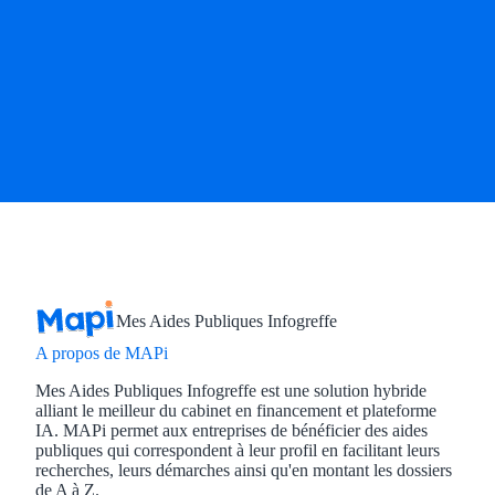
Aides Région Gran
Aides Région Haut
Régions de I à P
Aides Région Île-d
Aides Région Nor
Aides Région Nouve
Aides Région Occit
Mes Aides Publiques Infogreffe
Aides Région PAC
A propos de MAPi
Mes Aides Publiques Infogreffe est une solution hybride
Aides Région Pays 
alliant le meilleur du cabinet en financement et plateforme
IA. MAPi permet aux entreprises de bénéficier des aides
publiques qui correspondent à leur profil en facilitant leurs
Outre-mer
recherches, leurs démarches ainsi qu'en montant les dossiers
de A à Z.