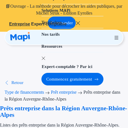
📘
Ouvrage
- La méthode pour décrocher les aides publiques, par
Solutions MAPi
Projets finançables
Michel Struk - Édition Eyrolles
Territoires
Investissement
Commander
Entreprise
Expert-comptable
Nos tarifs
Aides à l'inves
Ressources
Aides immobili
Aides financiè
Expert-comptable ? Par ici
Thématiques
Commencez gratuitement
Retour
Financement i
Type de financements
Prêt entreprise
Prêts entreprise dans
Transition éco
la Région Auvergne-Rhône-Alpes
Prêts entreprise dans la Région Auvergne-Rhône-
Développement
Alpes
Transition nu
Listes des prêts entreprise dans la Région Auvergne-Rhône-Alpes.