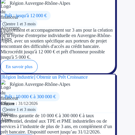
Région Auvergne-Rhône-Alpes
Appel à projet
Prêt : jusqu'à 12 000 €
entre 1 et 3 mois
Avance rembo
Financement et accompagnement sur 3 ans pour la création
ou la reprise d'entreprise individuelle en Auvergne-Rhône-
Garantie banca
Alpes, avec un soutien spécifique aux porteurs de projet
rencontrant des difficultés d'accès au crédit bancaire.
Microcrédit jusqu'à 12 000 € et prêt d'honneur possible
Par financeur
jusqu'à 5 000 €.
Aides par organism
En savoir plus
[Région Industrie] Obtenir un Prêt Croissance
Aides Bpifran
Région Auvergne-Rhône-Alpes
Aides ADEM
Prêt : 10 000 € à 300 000 €
Clôture :
31/12/2026
Tous les finan
entre 1 et 3 mois
Prêt sans garantie de 10 000 € à 300 000 € à taux
Solutions MAPi
préférentiel, destiné aux TPE et PME industrielles ou de
services à l’industrie de plus de 3 ans, en complément d’un
prêt bancaire. Dispositif ouvert jusqu’au 31/12/2026.
Simulateur d'éligibilité