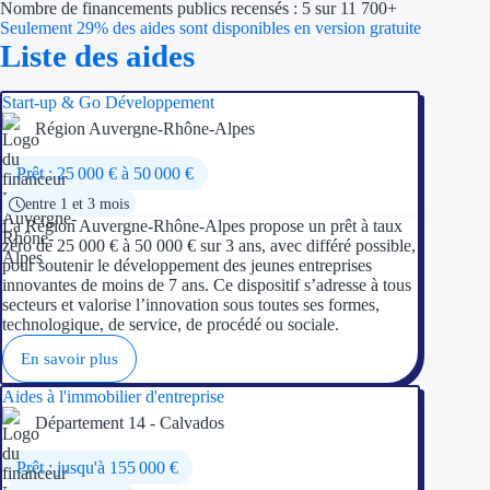
Nombre de financements publics recensés : 5 sur 11 700+
Économies d'én
Seulement 29% des aides sont disponibles en version gratuite
Liste des aides
Aides RSE ent
Start-up & Go Développement
Étapes de vie
Région Auvergne-Rhône-Alpes
Création d'ent
Prêt : 25 000 € à 50 000 €
entre 1 et 3 mois
Cession d'entr
La Région Auvergne-Rhône-Alpes propose un prêt à taux
zéro de 25 000 € à 50 000 € sur 3 ans, avec différé possible,
Entreprise en d
pour soutenir le développement des jeunes entreprises
innovantes de moins de 7 ans. Ce dispositif s’adresse à tous
secteurs et valorise l’innovation sous toutes ses formes,
Aides Ressour
technologique, de service, de procédé ou sociale.
En savoir plus
Type de financements
Aides à l'immobilier d'entreprise
Aides sans rembou
Département 14 - Calvados
Subventions
Prêt : jusqu'à 155 000 €