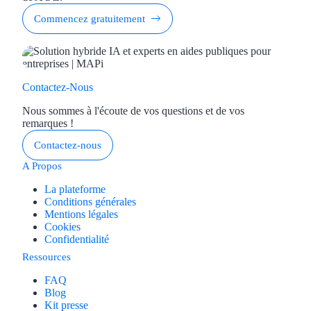
Aides Région Guad
Commencez gratuitement
Aides Région Guya
Aides Région Mart
Contactez-Nous
Aides Région Mayo
Nous sommes à l'écoute de vos questions et de vos
Aides Région Réun
remarques !
Contactez-nous
Couvertures
A Propos
Aides Nationales
La plateforme
Conditions générales
Aides Européennes
Mentions légales
Cookies
Confidentialité
Nos tarifs
Ressources
Recherche autonome
FAQ
Blog
Kit presse
Accompagnement