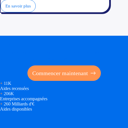
En savoir plus
Trouvez des idées de dép
Quelles aides pour votre
Ouvrage
Soyez accompagné
Territoires
Réalisez des économies pour votre entreprise en tirant
parti des financements publics
Régions de A à H
Aides Région Auve
Commencer maintenant
+
11K
Aides Région Bou
Aides recensées
+
206K
Aides Région Bret
Entreprises accompagnées
+
260 Milliards d'€
Aides Région Centr
Aides disponibles
Aides Région Cors