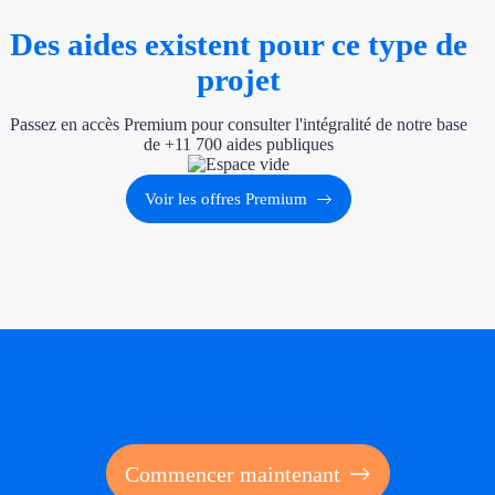
Économies d'én
Des aides existent pour ce type de
Aides RSE ent
projet
Étapes de vie
Passez en accès Premium pour consulter l'intégralité de notre base
de +11 700 aides publiques
Création d'ent
Voir les offres Premium
Cession d'entr
Entreprise en d
Aides Ressour
Soyez accompagné
Type de financements
Réalisez des économies pour votre entreprise en tirant
Aides sans rembou
parti des financements publics
Subventions
Commencer maintenant