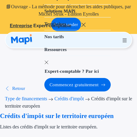
📘
Ouvrage
- La méthode pour décrocher les aides publiques, par
Solutions MAPi
Projets finançables
Michel Struk - Édition Eyrolles
Territoires
Investissement
Commander
Entreprise
Expert-comptable
Nos tarifs
Aides à l'inves
Ressources
Aides immobili
Aides financiè
Expert-comptable ? Par ici
Thématiques
Commencez gratuitement
Retour
Financement i
Type de financements
Crédits d'impôt
Crédits d'impôt sur le
Transition éco
territoire européen
Crédits d'impôt sur le territoire européen
Développement
Listes des crédits d'impôt sur le territoire européen.
Transition nu