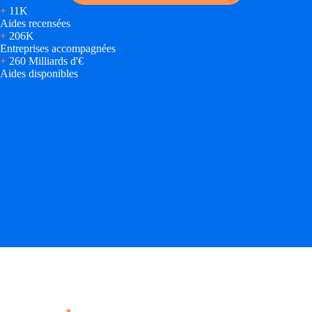
Concours entr
+
11K
Aides recensées
Réduction des 
+
206K
Entreprises accompagnées
+
260 Milliards d'€
Accompagneme
Aides disponibles
Investir dans 
Aides Fiscales et so
Crédits & rédu
Exonération fi
Aides Urssaf
Prêts publics
Prêt entrepris
Prêt d'honneu