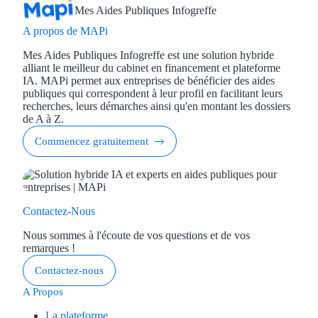
Mes Aides Publiques Infogreffe
Appel à projet
A propos de MAPi
Mes Aides Publiques Infogreffe est une solution hybride
Avance rembo
alliant le meilleur du cabinet en financement et plateforme
IA. MAPi permet aux entreprises de bénéficier des aides
Garantie banca
publiques qui correspondent à leur profil en facilitant leurs
recherches, leurs démarches ainsi qu'en montant les dossiers
de A à Z.
Par financeur
Commencez gratuitement
Aides par organism
Aides Bpifran
Contactez-Nous
Aides ADEM
Nous sommes à l'écoute de vos questions et de vos
Tous les finan
remarques !
Contactez-nous
Solutions MAPi
A Propos
Simulateur d'éligibilité
La plateforme