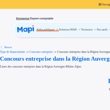
📘
Ouvra
Entreprise
Expert-comptable
Aides publiques
Solutions MAPi
Territoires
Nos tarifs
Aides publiques
Projets finançables
Investissement
Aides à l'investissement
Aides immobilier entreprise
Aides financières entreprise
Retour
Thématiques
Type de financements
Concours entreprise
Concours entreprise dans la Région Auverg
Financement innovation
Concours entreprise dans la Région Auver
Transition écologique
Développement international
Transition numérique
Listes des concours entreprise dans la Région Auvergne-Rhône-Alpes.
Économies d'énergie et d'eau
Aides RSE entreprise
Étapes de vie
Création d'entreprise
Cession d'entreprise
Entreprise en difficulté
Aides Ressources Humaines
Type de financements
Aides sans remboursement
Subventions
Concours entreprise
Réduction des coûts
Accompagnement entreprise