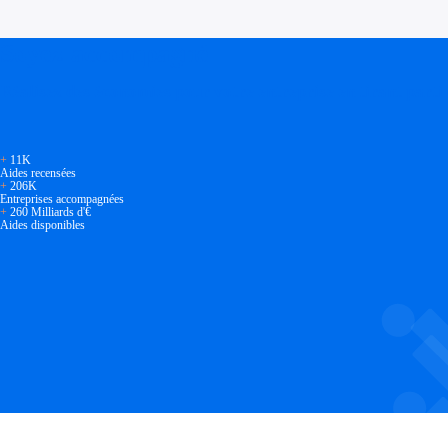
Investir dans une entreprise
Aides Fiscales et sociales
Crédits & réductions d'impôt
Soyez accompagné
Exonération fiscale
Aides Urssaf
Prêts publics
Réalisez des économies pour votre entreprise en tirant parti
Prêt entreprise
Prêt d'honneur
Appel à projet
Avance remboursable
Garantie bancaire entreprise
+
11K
Par financeur
Aides recensées
Aides par organisme financeur
+
206K
Aides Bpifrance
Entreprises accompagnées
Aides ADEME
+
260 Milliards d'€
Tous les financeurs
Aides disponibles
Solutions MAPi
Simulateur d'éligibilité
Trouvez des idées de dépenses éligibles
Quelles aides pour votre secteur ?
Ouvrage
Territoires
Régions de A à H
Aides Région Auvergne-Rhône-Alpes
Aides Région Bourgogne-Franche-Comté
Aides Région Bretagne
Aides Région Centre-Val de Loire
Aides Région Corse
Aides Région Grand-Est
Aides Région Hauts-de-France
Régions de I à P
Aides Région Île-de-France