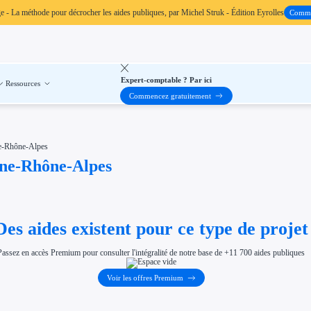
ge
- La méthode pour décrocher les aides publiques, par Michel Struk - Édition Eyrolles
Comm
Expert-comptable ? Par ici
Ressources
Commencez gratuitement
ne-Rhône-Alpes
gne-Rhône-Alpes
Des aides existent pour ce type de projet
Passez en accès Premium pour consulter l'intégralité de notre base de +11 700 aides publiques
Voir les offres Premium