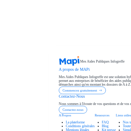
Mes Aides Publiques Infogreffe
A propos de MAPi
Mes Aides Publiques Infogreffe est une solution hyb
permet aux entreprises de bénéficier des aides publiqu
démarches ainsi qu'en montant les dossiers de A à Z.
Commencez gratuitement
Contactez-Nous
Nous sommes à l'écoute de vos questions et de vos 
Contactez-nous
A Propos
Ressources
Liens utiles
La plateforme
FAQ
Nos t
Conditions générales
Blog
Toute
Mentions légales
Kit presse
Simul