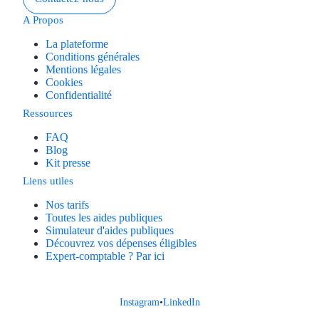
A Propos
Trouvez des idées de dép
La plateforme
Quelles aides pour votre
Conditions générales
Mentions légales
Cookies
Ouvrage
Confidentialité
Ressources
Territoires
FAQ
Régions de A à H
Blog
Kit presse
Aides Région Auve
Liens utiles
Nos tarifs
Aides Région Bou
Toutes les aides publiques
Simulateur d'aides publiques
Aides Région Bret
Découvrez vos dépenses éligibles
Expert-comptable ? Par ici
Aides Région Centr
Aides Région Cors
Instagram
•
LinkedIn