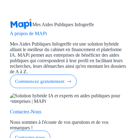
Appel à projet
Mes Aides Publiques Infogreffe
Avance rembo
A propos de MAPi
Garantie banca
Mes Aides Publiques Infogreffe est une solution hybride
alliant le meilleur du cabinet en financement et plateforme
Par financeur
IA. MAPi permet aux entreprises de bénéficier des aides
publiques qui correspondent à leur profil en facilitant leurs
recherches, leurs démarches ainsi qu'en montant les dossiers
Aides par organism
de A à Z.
Aides Bpifran
Commencez gratuitement
Aides ADEM
Tous les finan
Contactez-Nous
Solutions MAPi
Nous sommes à l'écoute de vos questions et de vos
remarques !
Simulateur d'éligibilité
Contactez-nous