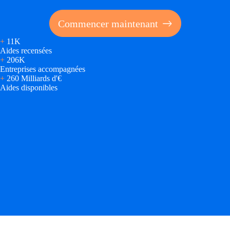
Concours entr
Commencer maintenant
Réduction des 
+
11K
Accompagneme
Aides recensées
+
206K
Entreprises accompagnées
Investir dans 
+
260 Milliards d'€
Aides disponibles
Aides Fiscales et so
Crédits & rédu
Exonération fi
Aides Urssaf
Prêts publics
Prêt entrepris
Prêt d'honneu