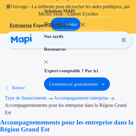
📘
Ouvrage
- La méthode pour décrocher les aides publiques, par
Solutions MAPi
Projets finançables
Michel Struk - Édition Eyrolles
Territoires
Investissement
Commander
Entreprise
Expert-comptable
Nos tarifs
Aides à l'inves
Ressources
Aides immobili
Aides financiè
Expert-comptable ? Par ici
Thématiques
Commencez gratuitement
Retour
Financement i
Type de financements
Accompagnement entreprise
Transition éco
Accompagnemements pour les entreprise dans la Région Grand
Est
Développement
Accompagnemements pour les entreprise dans la
Région Grand Est
Transition nu