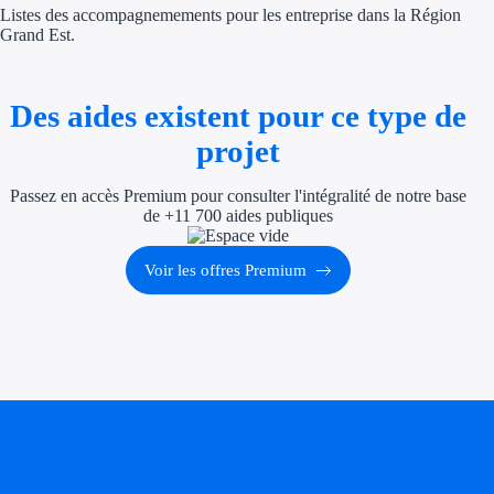
Listes des accompagnemements pour les entreprise dans la Région
Économies d'én
Grand Est.
Aides RSE ent
Des aides existent pour ce type de
Étapes de vie
projet
Création d'ent
Passez en accès Premium pour consulter l'intégralité de notre base
Cession d'entr
de +11 700 aides publiques
Entreprise en d
Voir les offres Premium
Aides Ressour
Type de financements
Soyez accompagné
Aides sans rembou
Subventions
Réalisez des économies pour votre entreprise en tirant
parti des financements publics