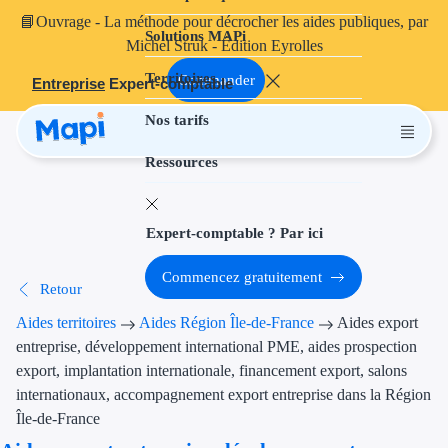
📘
Ouvrage
- La méthode pour décrocher les aides publiques, par
Solutions MAPi
Projets finançables
Michel Struk - Édition Eyrolles
Territoires
Investissement
Commander
Entreprise
Expert-comptable
Nos tarifs
Aides à l'inves
Ressources
Aides immobili
Aides financiè
Expert-comptable ? Par ici
Thématiques
Commencez gratuitement
Retour
Financement i
Aides territoires
Aides Région Île-de-France
Aides export
Transition éco
entreprise, développement international PME, aides prospection
export, implantation internationale, financement export, salons
Développement
internationaux, accompagnement export entreprise dans la Région
Île-de-France
Transition nu