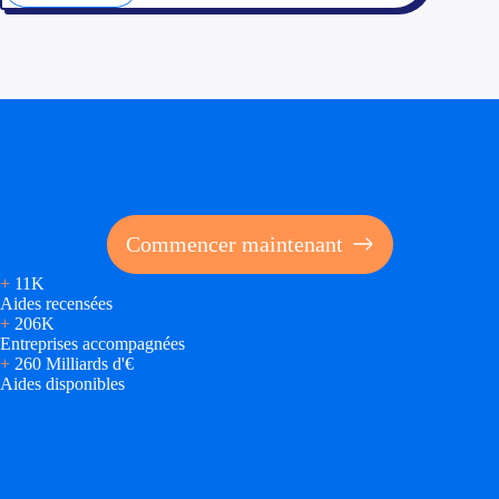
Appel à projet
Avance rembo
Soyez accompagné
Garantie banca
Réalisez des économies pour votre entreprise en tirant
parti des financements publics
Par financeur
Commencer maintenant
Aides par organism
+
11K
Aides Bpifran
Aides recensées
+
206K
Aides ADEM
Entreprises accompagnées
+
260 Milliards d'€
Aides disponibles
Tous les finan
Solutions MAPi
Simulateur d'éligibilité