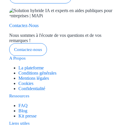
Aides Région Gran
Aides Région Haut
Contactez-Nous
Régions de I à P
Nous sommes à l'écoute de vos questions et de vos
remarques !
Aides Région Île-d
Contactez-nous
Aides Région Nor
A Propos
Aides Région Nouve
La plateforme
Conditions générales
Mentions légales
Aides Région Occit
Cookies
Confidentialité
Aides Région PAC
Ressources
Aides Région Pays 
FAQ
Blog
Kit presse
Outre-mer
Liens utiles