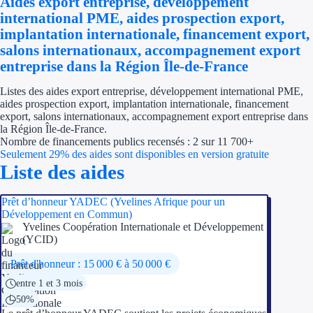
Aides export entreprise, développement
Économies d'én
international PME, aides prospection export,
implantation internationale, financement export,
Aides RSE ent
salons internationaux, accompagnement export
entreprise dans la Région Île-de-France
Étapes de vie
Listes des aides export entreprise, développement international PME,
aides prospection export, implantation internationale, financement
Création d'ent
export, salons internationaux, accompagnement export entreprise dans
la Région Île-de-France.
Cession d'entr
Nombre de financements publics recensés : 2 sur 11 700+
Seulement 29% des aides sont disponibles en version gratuite
Entreprise en d
Liste des aides
Aides Ressour
Prêt d’honneur YADEC (Yvelines Afrique pour un
Développement en Commun)
Yvelines Coopération Internationale et Développement
Type de financements
(YCID)
Aides sans rembou
Prêt d'honneur : 15 000 € à 50 000 €
entre 1 et 3 mois
Subventions
50%