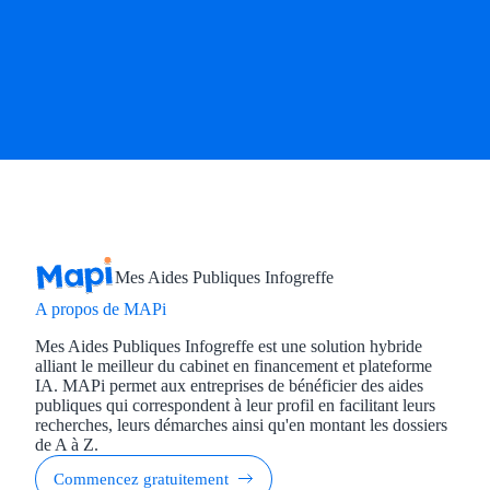
Trouvez des idées de dép
Quelles aides pour votre
Ouvrage
Territoires
Régions de A à H
Aides Région Auve
Mes Aides Publiques Infogreffe
A propos de MAPi
Aides Région Bou
Mes Aides Publiques Infogreffe est une solution hybride
alliant le meilleur du cabinet en financement et plateforme
Aides Région Bret
IA. MAPi permet aux entreprises de bénéficier des aides
publiques qui correspondent à leur profil en facilitant leurs
Aides Région Centr
recherches, leurs démarches ainsi qu'en montant les dossiers
de A à Z.
Aides Région Cors
Commencez gratuitement