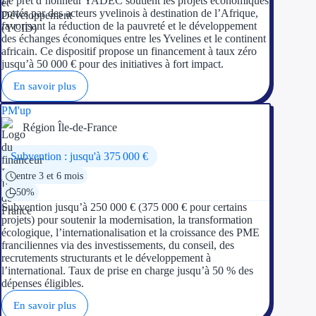
Le prêt d’honneur YADEC soutient les projets économiques
Concours entr
portés par des acteurs yvelinois à destination de l’Afrique,
favorisant la réduction de la pauvreté et le développement
Réduction des 
des échanges économiques entre les Yvelines et le continent
africain. Ce dispositif propose un financement à taux zéro
jusqu’à 50 000 € pour des initiatives à fort impact.
Accompagneme
En savoir plus
Investir dans 
PM'up
Région Île-de-France
Aides Fiscales et so
Subvention : jusqu'à 375 000 €
Crédits & rédu
entre 3 et 6 mois
Exonération fi
50%
Subvention jusqu’à 250 000 € (375 000 € pour certains
projets) pour soutenir la modernisation, la transformation
Aides Urssaf
écologique, l’internationalisation et la croissance des PME
franciliennes via des investissements, du conseil, des
Prêts publics
recrutements structurants et le développement à
l’international. Taux de prise en charge jusqu’à 50 % des
dépenses éligibles.
Prêt entrepris
En savoir plus
Prêt d'honneu