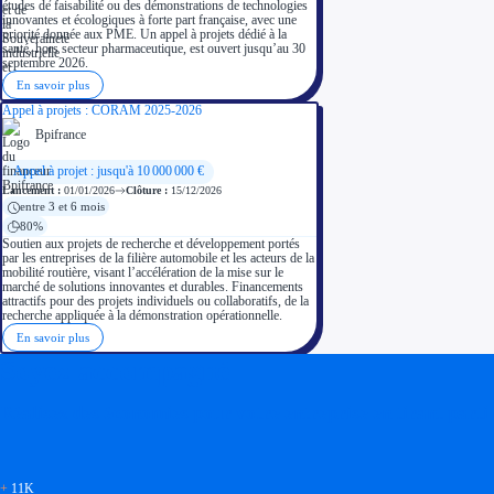
études de faisabilité ou des démonstrations de technologies
innovantes et écologiques à forte part française, avec une
priorité donnée aux PME. Un appel à projets dédié à la
santé, hors secteur pharmaceutique, est ouvert jusqu’au 30
septembre 2026.
En savoir plus
Appel à projets : CORAM 2025-2026
Bpifrance
Appel à projet : jusqu'à 10 000 000 €
Lancement :
01/01/2026
Clôture :
15/12/2026
entre 3 et 6 mois
80%
Soutien aux projets de recherche et développement portés
par les entreprises de la filière automobile et les acteurs de la
mobilité routière, visant l’accélération de la mise sur le
marché de solutions innovantes et durables. Financements
attractifs pour des projets individuels ou collaboratifs, de la
recherche appliquée à la démonstration opérationnelle.
En savoir plus
Soyez accompagné
Réalisez des économies pour votre entreprise en tirant parti
+
11K