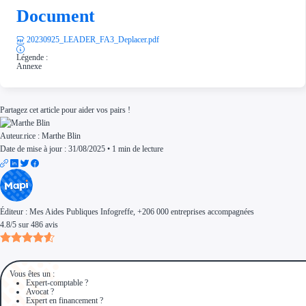
Document
20230925_LEADER_FA3_Deplacer.pdf
Légende :
Annexe
Partagez cet article pour aider vos pairs !
Auteur.rice :
Marthe Blin
Date de mise à jour : 31/08/2025
•
1 min de lecture
Éditeur :
Mes Aides Publiques Infogreffe
, +206 000 entreprises accompagnées
4.8
/
5
sur
486
avis
Vous êtes un :
Expert-comptable ?
Avocat ?
Expert en financement ?