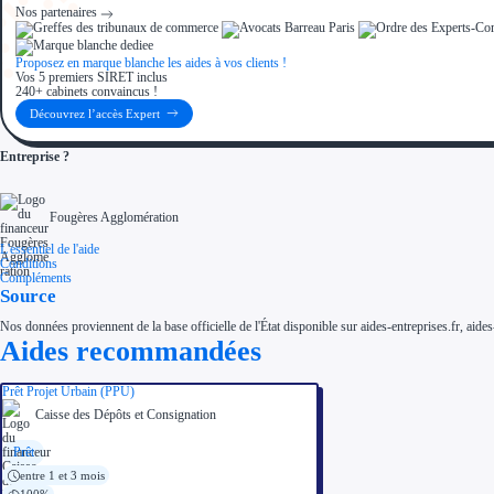
Nos partenaires
Proposez en marque blanche les aides à vos clients !
Vos 5 premiers SIRET inclus
240+ cabinets convaincus !
Découvrez l’accès Expert
Entreprise ?
Fougères Agglomération
L'essentiel de l'aide
Conditions
Compléments
Source
Nos données proviennent de la base officielle de l'État disponible sur aides-entreprises.fr, aides
Aides recommandées
Prêt Projet Urbain (PPU)
Caisse des Dépôts et Consignation
Prêt
entre 1 et 3 mois