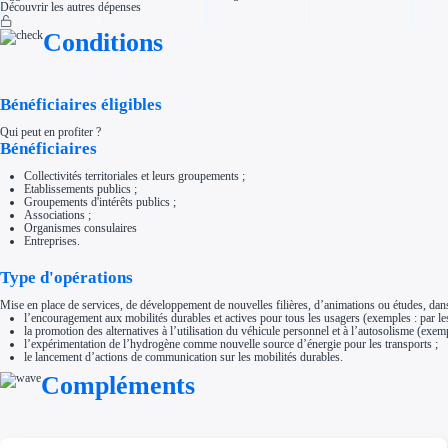
Découvrir les autres dépenses
Aides Région Normandie
Aides Région Nouvelle-Aquitaine
Conditions
Aides Région Occitanie
Aides Région PACA
Aides Région Pays de la Loire
Outre-mer
Aides Région Guadeloupe
Bénéficiaires éligibles
Aides Région Guyane
Aides Région Martinique
Qui peut en profiter ?
Aides Région Mayotte
Bénéficiaires
Aides Région Réunion
Couvertures
Collectivités territoriales et leurs groupements ;
Aides Nationales
Etablissements publics ;
Aides Européennes
Groupements d'intérêts publics ;
Nos tarifs
Associations ;
Recherche autonome
Organismes consulaires
Accompagnement
Entreprises.
Ressources
FAQ
Type d'opérations
Blog
Nos guides
Mise en place de services, de développement de nouvelles filières, d’animations ou études, dan
Nos partenaires
l’encouragement aux mobilités durables et actives pour tous les usagers (exemples : par le
Contactez-nous
la promotion des alternatives à l’utilisation du véhicule personnel et à l’autosolisme (exempl
l’expérimentation de l’hydrogène comme nouvelle source d’énergie pour les transports ;
le lancement d’actions de communication sur les mobilités durables.
Compléments