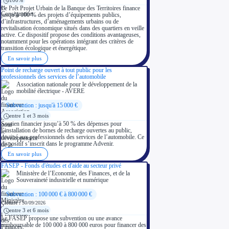
100%
Le Prêt Projet Urbain de la Banque des Territoires finance
jusqu’à 100 % des projets d’équipements publics,
d’infrastructures, d’aménagements urbains ou de
revitalisation économique situés dans des quartiers en veille
active. Ce dispositif propose des conditions avantageuses,
notamment pour les opérations intégrant des critères de
transition écologique et énergétique.
En savoir plus
Point de recharge ouvert à tout public pour les
professionnels des services de l’automobile
Association nationale pour le développement de la
mobilité électrique - AVERE
Subvention : jusqu'à 15 000 €
entre 1 et 3 mois
Soutien financier jusqu’à 50 % des dépenses pour
l’installation de bornes de recharge ouvertes au public,
destiné aux professionnels des services de l’automobile. Ce
dispositif s’inscrit dans le programme Advenir.
En savoir plus
FASEP - Fonds d'études et d'aide au secteur privé
Ministère de l’Economie, des Finances, et de la
Souveraineté industrielle et numérique
Subvention : 100 000 € à 800 000 €
Clôture :
30/09/2026
entre 3 et 6 mois
Le FASEP propose une subvention ou une avance
remboursable de 100 000 à 800 000 euros pour financer des