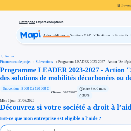
📘
Ouvra
Entreprise
Expert-comptable
Aides publiques
Solutions MAPi
Territoires
Nos tarifs
Aides publiques
Projets finançables
Investissement
Aides à l'investissement
Aides immobilier entreprise
Aides financières entreprise
Retour
Thématiques
Financement de projet
Subventions
Programme LEADER 2023-2027 - Action "Se déplacer en
Financement innovation
Programme LEADER 2023-2027 - Action "Se d
Transition écologique
Développement international
des solutions de mobilités décarbonées ou de
Transition numérique
Économies d'énergie et d'eau
Aides RSE entreprise
Subvention : 8 000 € à 120 000 €
entre 3 et 6 mois
Étapes de vie
Clôture :
31/12/2027
Création d'entreprise
80%
Cession d'entreprise
Mise à jour : 31/08/2025
Entreprise en difficulté
Aides Ressources Humaines
Découvrez si votre société a droit à l’ai
Type de financements
Aides sans remboursement
Est-ce que mon entreprise est éligible à l’aide ?
Subventions
Concours entreprise
Réduction des coûts
Accompagnement entreprise