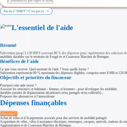
Investir dans une entreprise
Aides Fiscales et sociales
Crédits & réductions d'impôt
Pas de n° SIRET ? C’est par ici
Exonération fiscale
Aides Urssaf
Prêts publics
L'essentiel de l'aide
Prêt entreprise
Prêt d'honneur
Appel à projet
Avance remboursable
Garantie bancaire entreprise
Résumé
Par financeur
Aides par organisme financeur
Subvention jusqu’à 120 000 € couvrant 80 % des dépenses pour expérimenter des solutions de mobi
Aides Bpifrance
mobilités durables sur le territoire de Fougères et Couesnon Marches de Bretagne.
Aides ADEME
Bénéfices de l’aide
Tous les financeurs
Solutions MAPi
Ce que vous recevez. Quel montant de l'aide ? Sous quelle forme ?
Simulateur d'éligibilité
Subvention représentant 80 % maximum des dépenses éligibles, comprise entre 8 000 et 120 0
Trouvez des idées de dépenses éligibles
Objectifs et priorités du financeur
Quelles aides pour votre secteur ?
Ouvrage
Pourquoi cette aide existe ?
Territoires
Associer les structures et habitants - femmes et hommes - pour développer les mobilités
Régions de A à H
durables (modes de déplacements décarbonés et/ou partagés et/ou collectifs) ;
Aides Région Auvergne-Rhône-Alpes
Proposer des alternatives à l’autosolisme.
Aides Région Bourgogne-Franche-Comté
Dépenses finançables
Aides Région Bretagne
Aides Région Centre-Val de Loire
Aides Région Corse
Aides Région Grand-Est
Nouveau !
Aides Région Hauts-de-France
Achat de vélos et d’équipements associés pour des services de mobilité partagée
Acquisition de vélos, vélos à assistance électrique, remorques, casques, antivols, stations de st
Régions de I à P
Agglomération et de Couesnon Marches de Bretagne.
Aides Région Île-de-France