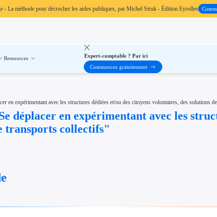
ge
- La méthode pour décrocher les aides publiques, par Michel Struk - Édition Eyrolles
Comm
Expert-comptable ? Par ici
Ressources
Commencez gratuitement
 expérimentant avec les structures dédiées et/ou des citoyens volontaires, des solutions de m
éplacer en expérimentant avec les structur
 transports collectifs"
de