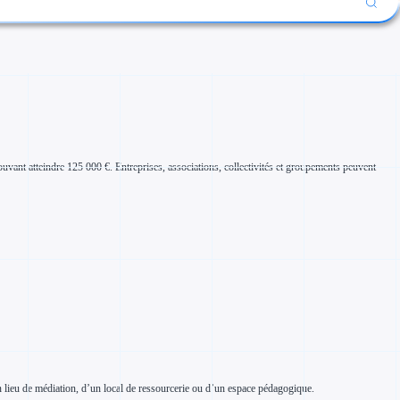
ouvant atteindre 125 000 €. Entreprises, associations, collectivités et groupements peuvent
’un lieu de médiation, d’un local de ressourcerie ou d’un espace pédagogique.