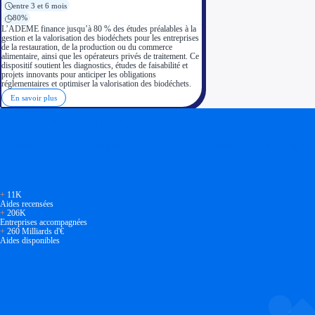
entre 3 et 6 mois
80%
L’ADEME finance jusqu’à 80 % des études préalables à la
gestion et la valorisation des biodéchets pour les entreprises
de la restauration, de la production ou du commerce
alimentaire, ainsi que les opérateurs privés de traitement. Ce
dispositif soutient les diagnostics, études de faisabilité et
projets innovants pour anticiper les obligations
réglementaires et optimiser la valorisation des biodéchets.
En savoir plus
Soyez accompagné
Réalisez des économies pour votre entreprise en tirant parti
+
11K
Aides recensées
+
206K
Entreprises accompagnées
+
260 Milliards d'€
Aides disponibles