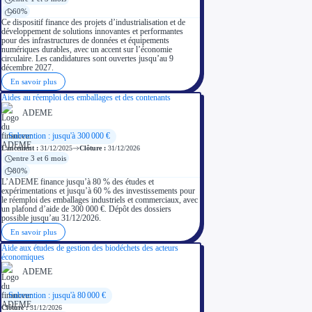
60%
Ce dispositif finance des projets d’industrialisation et de
développement de solutions innovantes et performantes
pour des infrastructures de données et équipements
numériques durables, avec un accent sur l’économie
circulaire. Les candidatures sont ouvertes jusqu’au 9
décembre 2027.
En savoir plus
Aides au réemploi des emballages et des contenants
ADEME
Subvention : jusqu'à 300 000 €
Lancement :
31/12/2025
Clôture :
31/12/2026
entre 3 et 6 mois
80%
L’ADEME finance jusqu’à 80 % des études et
expérimentations et jusqu’à 60 % des investissements pour
le réemploi des emballages industriels et commerciaux, avec
un plafond d’aide de 300 000 €. Dépôt des dossiers
possible jusqu’au 31/12/2026.
En savoir plus
Aide aux études de gestion des biodéchets des acteurs
économiques
ADEME
Subvention : jusqu'à 80 000 €
Clôture :
31/12/2026