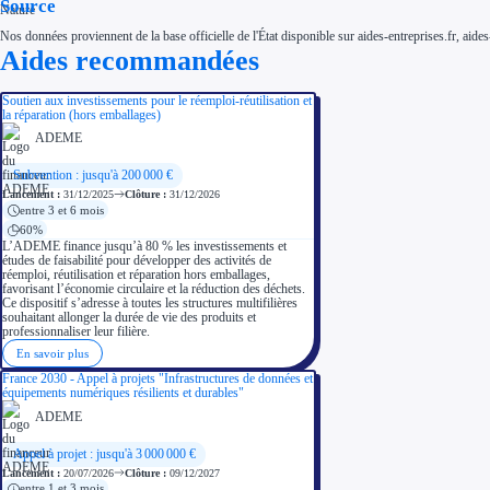
Source
Nos données proviennent de la base officielle de l'État disponible sur aides-entreprises.fr, aides
Aides recommandées
Soutien aux investissements pour le réemploi-réutilisation et
la réparation (hors emballages)
ADEME
Subvention : jusqu'à 200 000 €
Lancement :
31/12/2025
Clôture :
31/12/2026
entre 3 et 6 mois
60%
L’ADEME finance jusqu’à 80 % les investissements et
études de faisabilité pour développer des activités de
réemploi, réutilisation et réparation hors emballages,
favorisant l’économie circulaire et la réduction des déchets.
Ce dispositif s’adresse à toutes les structures multifilières
souhaitant allonger la durée de vie des produits et
professionnaliser leur filière.
En savoir plus
France 2030 - Appel à projets "Infrastructures de données et
équipements numériques résilients et durables"
ADEME
Appel à projet : jusqu'à 3 000 000 €
Lancement :
20/07/2026
Clôture :
09/12/2027
entre 1 et 3 mois