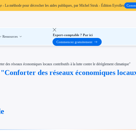
ge
- La méthode pour décrocher les aides publiques, par Michel Struk - Édition Eyrolles
Comm
Expert-comptable ? Par ici
Ressources
Commencez gratuitement
es réseaux économiques locaux contributifs à la lutte contre le dérèglement climatique"
nforter des réseaux économiques locaux con
de