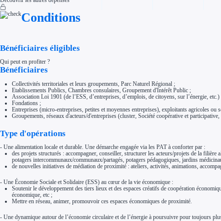
Découvrir les autres dépenses
Aides Région Normandie
Aides Région Nouvelle-Aquitaine
Conditions
Aides Région Occitanie
Aides Région PACA
Aides Région Pays de la Loire
Outre-mer
Aides Région Guadeloupe
Bénéficiaires éligibles
Aides Région Guyane
Aides Région Martinique
Qui peut en profiter ?
Aides Région Mayotte
Bénéficiaires
Aides Région Réunion
Couvertures
Collectivités territoriales et leurs groupements, Parc Naturel Régional ;
Aides Nationales
Etablissements Publics, Chambres consulaires, Groupement d'Intérêt Public ;
Aides Européennes
Association Loi 1901 (de l’ESS, d’entreprises, d’emplois, de citoyens, sur l’énergie, etc.) 
Fondations ;
Nos tarifs
Entreprises (micro-entreprises, petites et moyennes entreprises), exploitants agricoles ou s
Recherche autonome
Groupements, réseaux d'acteurs/d'entreprises (cluster, Société coopérative et participative, 
Accompagnement
Ressources
Type d'opérations
FAQ
Blog
Nos guides
- Une alimentation locale et durable. Une démarche engagée via les PAT à conforter par :
Nos partenaires
des projets structurés : accompagner, conseiller, structurer les acteurs/projets de la fili
Contactez-nous
potagers intercommunaux/communaux/partagés, potagers pédagogiques, jardins médicinaux
de nouvelles initiatives de médiation de proximité : ateliers, activités, animations, accomp
- Une Économie Sociale et Solidaire (ESS) au cœur de la vie économique :
Soutenir le développement des tiers lieux et des espaces créatifs de coopération économique
économique, etc ;
Mettre en réseau, animer, promouvoir ces espaces économiques de proximité.
- Une dynamique autour de l’économie circulaire et de l’énergie à poursuivre pour toujours plus