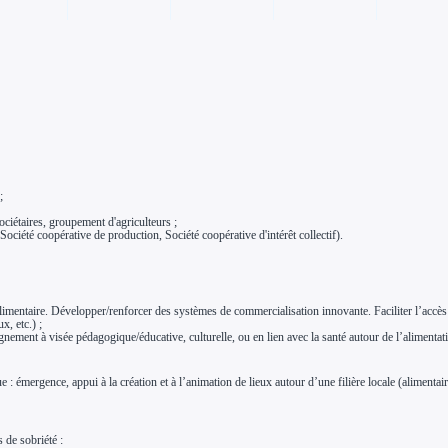
;
ociétaires, groupement d'agriculteurs ;
Société coopérative de production, Société coopérative d'intérêt collectif).
ère alimentaire. Développer/renforcer des systèmes de commercialisation innovante. Faciliter l’a
, etc.) ;
agnement à visée pédagogique/éducative, culturelle, ou en lien avec la santé autour de l’alimentat
 : émergence, appui à la création et à l’animation de lieux autour d’une filière locale (alimentai
 de sobriété :