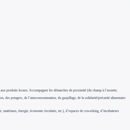
ccès aux produits locaux. Accompagner les démarches de proximité (du champ à l’assiette,
ion, des potagers, de l’autoconsommation, du gaspillage, de la solidarité/précarité alimentaire.
re, matériaux, énergie, économie circulaire, etc.), d’espaces de coworking, d’incubateurs