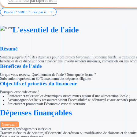
Investir dans une entreprise
Aides Fiscales et sociales
Crédits & réductions d'impôt
Pas de n° SIRET ? C’est par ici
Exonération fiscale
Aides Urssaf
Prêts publics
L'essentiel de l'aide
Prêt entreprise
Prêt d'honneur
Appel à projet
Avance remboursable
Garantie bancaire entreprise
Résumé
Par financeur
Aides par organisme financeur
Soutien jusqu’à 80 % des dépenses pour des projets favorisant l’économie locale, la transition é
Aides Bpifrance
bénéficier de ce dispositif pour financer des investissements matériels, immatériels ou des actio
Aides ADEME
Bénéfices de l’aide
Tous les financeurs
Solutions MAPi
Ce que vous recevez. Quel montant de l'aide ? Sous quelle forme ?
Simulateur d'éligibilité
Subvention représentant 80 % maximum des dépenses éligibles.
Trouvez des idées de dépenses éligibles
Objectifs et priorités du financeur
Quelles aides pour votre secteur ?
Ouvrage
Pourquoi cette aide existe ?
Territoires
Renforcer et valoriser les dynamiques structurantes autour d’une alimentation locale ;
Régions de A à H
Accompagner des lieux ressources visant l’accessibilité au télétravail et aux activités prof
Aides Région Auvergne-Rhône-Alpes
Structurer et promouvoir l’économie verte du territoire.
Aides Région Bourgogne-Franche-Comté
Dépenses finançables
Aides Région Bretagne
Aides Région Centre-Val de Loire
Aides Région Corse
Aides Région Grand-Est
Nouveau !
Aides Région Hauts-de-France
Travaux d’aménagements intérieurs
Régions de I à P
Travaux intérieurs de peinture, d’électricité, de création ou modification de cloisons et de sani
Aides Région Île-de-France