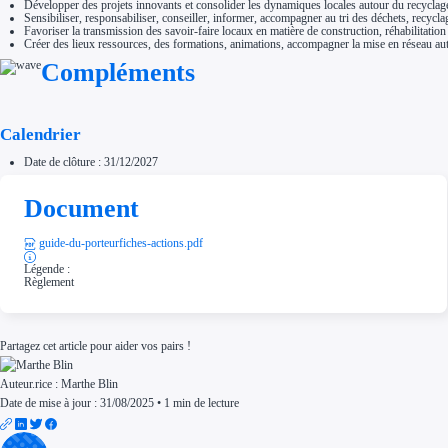
Développer des projets innovants et consolider les dynamiques locales autour du recyclage 
Sensibiliser, responsabiliser, conseiller, informer, accompagner au tri des déchets, recycla
Favoriser la transmission des savoir-faire locaux en matière de construction, réhabilitatio
Créer des lieux ressources, des formations, animations, accompagner la mise en réseau a
Compléments
Calendrier
Date de clôture : 31/12/2027
Document
guide-du-porteurfiches-actions.pdf
Légende :
Règlement
Partagez cet article pour aider vos pairs !
Auteur.rice :
Marthe Blin
Date de mise à jour : 31/08/2025
•
1 min de lecture