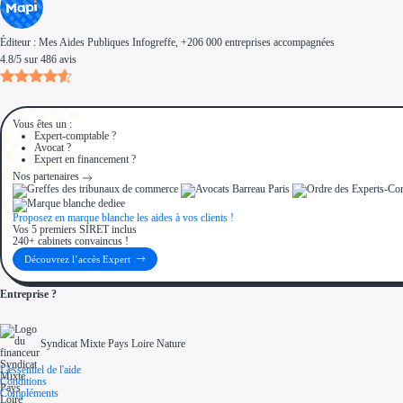
Éditeur :
Mes Aides Publiques Infogreffe
, +206 000 entreprises accompagnées
4.8
/
5
sur
486
avis
Vous êtes un :
Expert-comptable ?
Avocat ?
Expert en financement ?
Nos partenaires
Proposez en marque blanche les aides à vos clients !
Vos 5 premiers SIRET inclus
240+ cabinets convaincus !
Découvrez l’accès Expert
Entreprise ?
Syndicat Mixte Pays Loire Nature
L'essentiel de l'aide
Conditions
Compléments