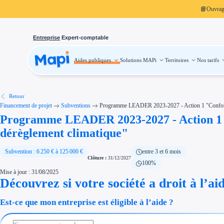
📘
Ouvra
Entreprise
Expert-comptable
Aides publiques
Solutions MAPi
Territoires
Nos tarifs
Aides publiques
Projets finançables
Investissement
Aides à l'investissement
Aides immobilier entreprise
Aides financières entreprise
Retour
Thématiques
Financement de projet
Subventions
Programme LEADER 2023-2027 - Action 1 "Conforter d
Financement innovation
Programme LEADER 2023-2027 - Action 1 "Co
Transition écologique
Développement international
dérèglement climatique"
Transition numérique
Économies d'énergie et d'eau
Aides RSE entreprise
Subvention : 6 250 € à 125 000 €
entre 3 et 6 mois
Étapes de vie
Clôture :
31/12/2027
Création d'entreprise
100%
Cession d'entreprise
Mise à jour : 31/08/2025
Entreprise en difficulté
Aides Ressources Humaines
Découvrez si votre société a droit à l’ai
Type de financements
Aides sans remboursement
Est-ce que mon entreprise est éligible à l’aide ?
Subventions
Concours entreprise
Réduction des coûts
Accompagnement entreprise