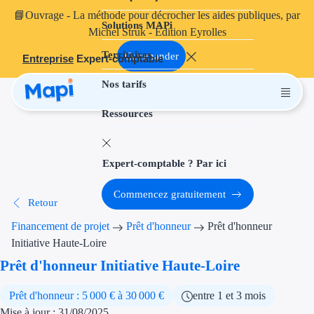
📘
Ouvrage
- La méthode pour décrocher les aides publiques, par
Solutions MAPi
Projets finançables
Michel Struk - Édition Eyrolles
Territoires
Investissement
Commander
Entreprise
Expert-comptable
Nos tarifs
Aides à l'inves
Ressources
Aides immobili
Aides financiè
Expert-comptable ? Par ici
Thématiques
Commencez gratuitement
Retour
Financement i
Financement de projet
Prêt d'honneur
Prêt d'honneur
Transition éco
Initiative Haute-Loire
Prêt d'honneur Initiative Haute-Loire
Développement
Prêt d'honneur : 5 000 € à 30 000 €
entre 1 et 3 mois
Transition nu
Mise à jour : 31/08/2025