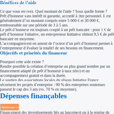
Bénéfices de l’aide
Concours entr
Ce que vous recevez. Quel montant de l'aide ? Sous quelle forme ?
Réduction des 
Prêt d'honneur sans intérêt ni garantie, accordé à titre personnel. Il est
généralement d’un montant compris entre 5 000 € et 30 000 €,
Accompagneme
remboursable sur une période de 3 à 5 ans.
Le prêt d’honneur est toujours couplé à un prêt bancaire : pour 1 € de
prêt d’honneur Initiative, un entrepreneur Initiative obtient 9,5 € de prêt
Investir dans 
bancaire en moyenne.
L’accompagnement en amont de l’octroi d’un prêt d’honneur permet à
Aides Fiscales et so
l’entrepreneur d’évaluer la totalité de ses besoins en financement.
Objectifs et priorités du financeur
Crédits & rédu
Pourquoi cette aide existe ?
Rendre possible la création d’entreprise au plus grand nombre par un
Exonération fi
financement adapté (le prêt d’honneur à taux zéro) et un
accompagnement gratuit et dans la durée.
Aides Urssaf
Le soutien des associations locales du réseau Initiative France
sécurisent les projets d’entreprise : 90 % des entreprises soutenues
passent le cap des 3 ans (vs. 70 % en moyenne).
Prêts publics
Dépenses finançables
Prêt entrepris
Nouveau !
Financement des investissements liés au lancement ou à la reprise de
Prêt d'honneu