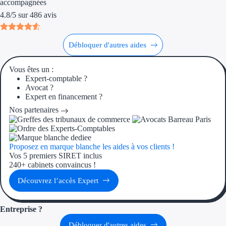
accompagnées
Aides Région Gran
4.8
/
5
sur
486
avis
Aides Région Haut
Débloquer d'autres aides
Régions de I à P
Vous êtes un :
Aides Région Île-d
Expert-comptable ?
Avocat ?
Aides Région Nor
Expert en financement ?
Nos partenaires
Aides Région Nouve
Aides Région Occit
Proposez en marque blanche les aides à vos clients !
Vos 5 premiers SIRET inclus
Aides Région PAC
240+ cabinets convaincus !
Découvrez l’accès Expert
Aides Région Pays 
Outre-mer
Entreprise ?
Débloquer d'autres aides