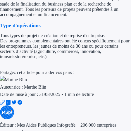
stade de la finalisation du business plan et de la recherche de
financement. Tous les porteurs de projets peuvent prétendre à un
Trouvez des idées de dép
accompagnement et un financement.
Quelles aides pour votre
Type d'opérations
Ouvrage
Tous types de projet de création et de reprise d'entreprise.
Des programmes complémentaires ont été conçus spécifiquement pour
les entrepreneurs, les jeunes de moins de 30 ans ou pour certains
Territoires
secteurs d’activité (agriculture, commerces, innovation,
transmission/reprise, etc.).
Régions de A à H
Partagez cet article pour aider vos pairs !
Aides Région Auve
Aides Région Bou
Auteur.rice :
Marthe Blin
Date de mise à jour : 31/08/2025
•
1 min de lecture
Aides Région Bret
Aides Région Centr
Aides Région Cors
Éditeur :
Mes Aides Publiques Infogreffe
, +206 000 entreprises