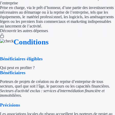
l’entreprise
Prise en charge, via le prêt d’honneur, d’une partie des investissements
Appel à projet
nécessaires au démarrage ou à la reprise de l’entreprise, tels que les
équipements, le matériel professionnel, les logiciels, les aménagements
légers ou les premiers frais commerciaux et marketing indispensables
Avance rembo
au lancement de l’activité.
Découvrir les autres dépenses
Garantie banca
Conditions
Par financeur
Aides par organism
Bénéficiaires éligibles
Aides Bpifran
Qui peut en profiter ?
Bénéficiaires
Aides ADEM
Porteurs de projets de création ou de reprise d’entreprise de tous
secteurs, quel que soit l’âge, le parcours ou les capacités financières.
Tous les finan
Secteurs d'activité exclus : services d'intermédiation financière et
immobilières.
Solutions MAPi
Précisions
Simulateur d'éligibilité
Les associations locales du réseau accueillent les porteurs de projet au