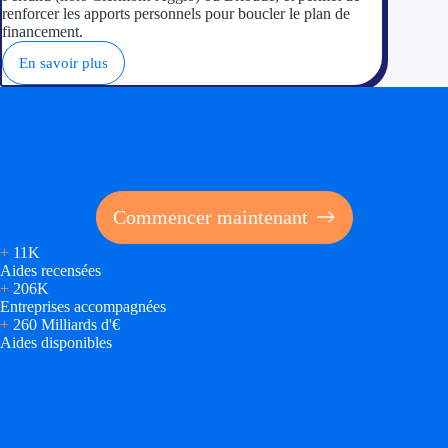
renforcer les apports personnels pour boucler le plan de
financement.
En savoir plus
Soyez accompagné
Réalisez des économies pour votre entreprise en tirant
parti des financements publics
Commencer maintenant
+
11K
Aides recensées
+
206K
Entreprises accompagnées
+
260 Milliards d'€
Aides disponibles