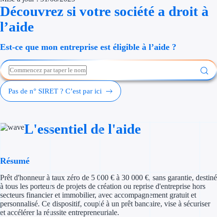
Découvrez si votre société a droit à
Économies d'én
l’aide
Aides RSE ent
Est-ce que mon entreprise est éligible à l’aide ?
Étapes de vie
Création d'ent
Pas de n° SIRET ? C’est par ici
Cession d'entr
Entreprise en d
L'essentiel de l'aide
Aides Ressour
Type de financements
Résumé
Prêt d'honneur à taux zéro de 5 000 € à 30 000 €, sans garantie, destiné
Aides sans rembou
à tous les porteurs de projets de création ou reprise d'entreprise hors
secteurs financier et immobilier, avec accompagnement gratuit et
Subventions
personnalisé. Ce dispositif, couplé à un prêt bancaire, vise à sécuriser
et accélérer la réussite entrepreneuriale.