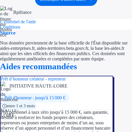
Aides Région Guad
Bpifrance
Aides Région Guya
L'essentiel de l'aide
Aides Région Mart
Conditions
Source
Aides Région Mayo
Nos données proviennent de la base officielle de l'État disponible sur
aides-entreprises.fr, aides-territoires.beta.gouv.fr, la base les-aides.fr
Aides Région Réun
ainsi que les sites officiels des financeurs publics. Ces données sont
régulièrement améliorées et complétées par notre équipe.
Aides recommandées
Couvertures
Aides Nationales
Prêt d’honneur créateur - repreneur
INITIATIVE HAUTE-LOIRE
Aides Européennes
Prêt d'honneur : jusqu'à 15 000 €
Nos tarifs
entre 1 et 3 mois
Prêt personnel à taux zéro jusqu’à 15 000 €, sans garantie,
destiné à renforcer les fonds propres des créateurs,
Recherche autonome
repreneurs ou jeunes entreprises de moins d’un an, sous
réserve d’un apport personnel et d’un financement bancaire
Accompagnement