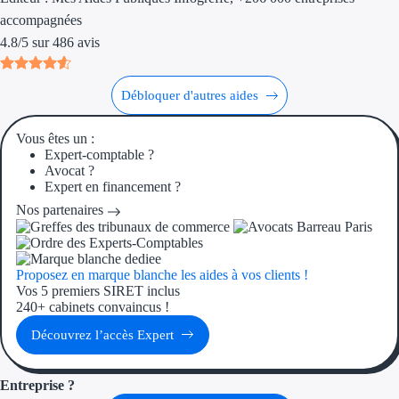
Aides Région Gran
accompagnées
4.8
/
5
sur
486
avis
Aides Région Haut
Régions de I à P
Débloquer d'autres aides
Aides Région Île-d
Vous êtes un :
Expert-comptable ?
Aides Région Nor
Avocat ?
Expert en financement ?
Aides Région Nouve
Nos partenaires
Aides Région Occit
Proposez en marque blanche les aides à vos clients !
Aides Région PAC
Vos 5 premiers SIRET inclus
240+ cabinets convaincus !
Aides Région Pays 
Découvrez l’accès Expert
Outre-mer
Entreprise ?