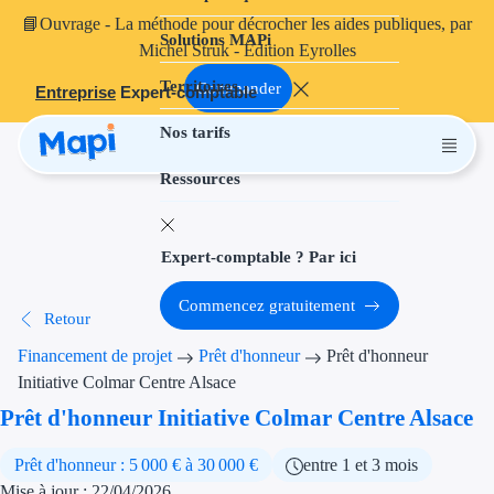
📘
Ouvrage
- La méthode pour décrocher les aides publiques, par
Solutions MAPi
Projets finançables
Michel Struk - Édition Eyrolles
Territoires
Investissement
Commander
Entreprise
Expert-comptable
Nos tarifs
Aides à l'inves
Ressources
Aides immobili
Aides financiè
Expert-comptable ? Par ici
Thématiques
Commencez gratuitement
Retour
Financement i
Financement de projet
Prêt d'honneur
Prêt d'honneur
Transition éco
Initiative Colmar Centre Alsace
Prêt d'honneur Initiative Colmar Centre Alsace
Développement
Prêt d'honneur : 5 000 € à 30 000 €
entre 1 et 3 mois
Transition nu
Mise à jour : 22/04/2026