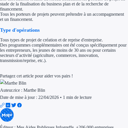
stade de la finalisation du business plan et de la recherche de
financement.
Trouvez des idées de dép
Tous les porteurs de projets peuvent prétendre à un accompagnement
et un financement.
Quelles aides pour votre
Type d'opérations
Ouvrage
Tous types de projet de création et de reprise d'entreprise.
Des programmes complémentaires ont été conçus spécifiquement pour
Territoires
les entrepreneurs, les jeunes de moins de 30 ans ou pour certains
secteurs d’activité (agriculture, commerces, innovation,
Régions de A à H
transmission/reprise, etc.).
Aides Région Auve
Partagez cet article pour aider vos pairs !
Aides Région Bou
Auteur.rice :
Marthe Blin
Aides Région Bret
Date de mise à jour : 22/04/2026
•
1 min de lecture
Aides Région Centr
Aides Région Cors
Éditeur :
Mes Aides Publiques Infogreffe
, +206 000 entreprises