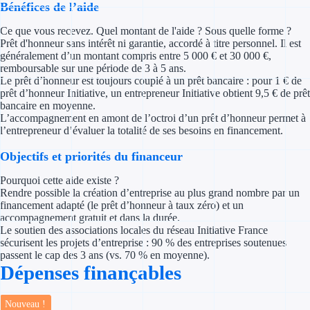
Bénéfices de l’aide
Concours entr
Ce que vous recevez. Quel montant de l'aide ? Sous quelle forme ?
Réduction des 
Prêt d'honneur sans intérêt ni garantie, accordé à titre personnel. Il est
généralement d’un montant compris entre 5 000 € et 30 000 €,
Accompagneme
remboursable sur une période de 3 à 5 ans.
Le prêt d’honneur est toujours couplé à un prêt bancaire : pour 1 € de
prêt d’honneur Initiative, un entrepreneur Initiative obtient 9,5 € de prêt
Investir dans 
bancaire en moyenne.
L’accompagnement en amont de l’octroi d’un prêt d’honneur permet à
Aides Fiscales et so
l’entrepreneur d’évaluer la totalité de ses besoins en financement.
Objectifs et priorités du financeur
Crédits & rédu
Pourquoi cette aide existe ?
Exonération fi
Rendre possible la création d’entreprise au plus grand nombre par un
financement adapté (le prêt d’honneur à taux zéro) et un
Aides Urssaf
accompagnement gratuit et dans la durée.
Le soutien des associations locales du réseau Initiative France
sécurisent les projets d’entreprise : 90 % des entreprises soutenues
Prêts publics
passent le cap des 3 ans (vs. 70 % en moyenne).
Dépenses finançables
Prêt entrepris
Nouveau !
Prêt d'honneu