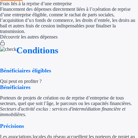
Frais liés à la reprise d’une entreprise
Financement des dépenses directement liées à l’opération de reprise
Appel à projet
d’une entreprise éligible, comme le rachat de parts sociales,
l’acquisition d’un fonds de commerce, les droits d’entrée, les droits au
bail et autres frais de cession indispensables pour finaliser la
Avance rembo
transmission.
Découvrir les autres dépenses
Garantie banca
Conditions
Par financeur
Aides par organism
Bénéficiaires éligibles
Aides Bpifran
Qui peut en profiter ?
Bénéficiaires
Aides ADEM
Porteurs de projets de création ou de reprise d’entreprise de tous
secteurs, quel que soit l’âge, le parcours ou les capacités financières.
Tous les finan
Secteurs d'activité exclus : services d'intermédiation financière et
immobilières.
Solutions MAPi
Précisions
Simulateur d'éligibilité
Les associations locales du réseau accueillent les porteurs de projet au