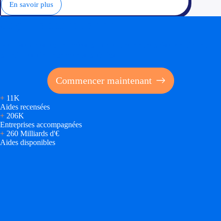
En savoir plus
Soyez accompagné
Réalisez des économies pour votre entreprise en tirant
parti des financements publics
Commencer maintenant
+
11K
Aides recensées
+
206K
Entreprises accompagnées
+
260 Milliards d'€
Aides disponibles