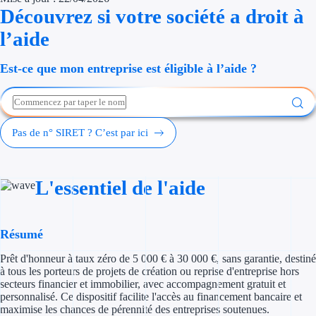
Découvrez si votre société a droit à
Économies d'én
l’aide
Aides RSE ent
Est-ce que mon entreprise est éligible à l’aide ?
Étapes de vie
Création d'ent
Pas de n° SIRET ? C’est par ici
Cession d'entr
Entreprise en d
L'essentiel de l'aide
Aides Ressour
Type de financements
Résumé
Prêt d'honneur à taux zéro de 5 000 € à 30 000 €, sans garantie, destiné
Aides sans rembou
à tous les porteurs de projets de création ou reprise d'entreprise hors
secteurs financier et immobilier, avec accompagnement gratuit et
Subventions
personnalisé. Ce dispositif facilite l'accès au financement bancaire et
maximise les chances de pérennité des entreprises soutenues.