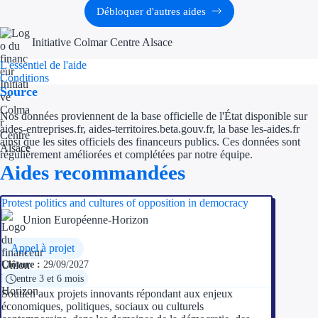
Aides Région Guad
Débloquer d'autres aides
Aides Région Guya
Initiative Colmar Centre Alsace
Aides Région Mart
L'essentiel de l'aide
Conditions
Source
Aides Région Mayo
Nos données proviennent de la base officielle de l'État disponible sur
Aides Région Réun
aides-entreprises.fr, aides-territoires.beta.gouv.fr, la base les-aides.fr
ainsi que les sites officiels des financeurs publics. Ces données sont
régulièrement améliorées et complétées par notre équipe.
Couvertures
Aides recommandées
Aides Nationales
Protest politics and cultures of opposition in democracy
Aides Européennes
Union Européenne-Horizon
Appel à projet
Nos tarifs
Clôture :
29/09/2027
entre 3 et 6 mois
Recherche autonome
Soutien aux projets innovants répondant aux enjeux
économiques, politiques, sociaux ou culturels
Accompagnement