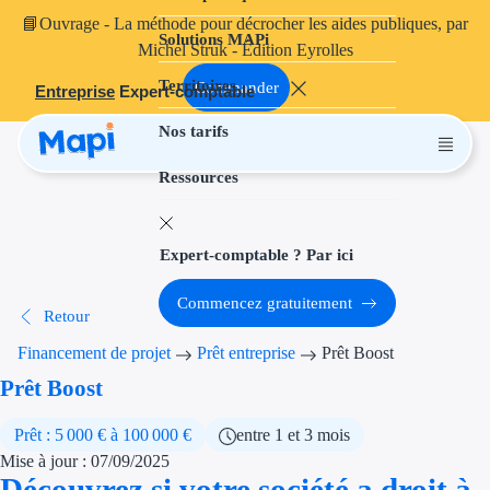
📘
Ouvrage
- La méthode pour décrocher les aides publiques, par
Solutions MAPi
Projets finançables
Michel Struk - Édition Eyrolles
Territoires
Investissement
Commander
Entreprise
Expert-comptable
Nos tarifs
Aides à l'inves
Ressources
Aides immobili
Aides financiè
Expert-comptable ? Par ici
Thématiques
Commencez gratuitement
Retour
Financement i
Financement de projet
Prêt entreprise
Prêt Boost
Transition éco
Prêt Boost
Développement
Prêt : 5 000 € à 100 000 €
entre 1 et 3 mois
Mise à jour : 07/09/2025
Transition nu
Découvrez si votre société a droit à