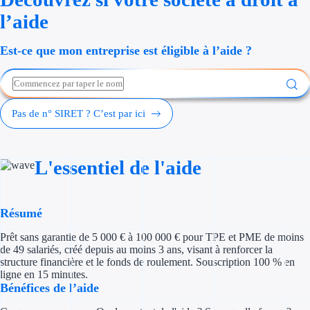
Économies d'én
l’aide
Aides RSE ent
Est-ce que mon entreprise est éligible à l’aide ?
Étapes de vie
Création d'ent
Pas de n° SIRET ? C’est par ici
Cession d'entr
L'essentiel de l'aide
Entreprise en d
Aides Ressour
Résumé
Type de financements
Prêt sans garantie de 5 000 € à 100 000 € pour TPE et PME de moins
de 49 salariés, créé depuis au moins 3 ans, visant à renforcer la
Aides sans rembou
structure financière et le fonds de roulement. Souscription 100 % en
ligne en 15 minutes.
Bénéfices de l’aide
Subventions