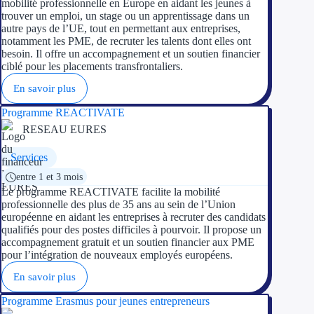
mobilité professionnelle en Europe en aidant les jeunes à
Aides Région Guad
trouver un emploi, un stage ou un apprentissage dans un
autre pays de l’UE, tout en permettant aux entreprises,
Aides Région Guya
notamment les PME, de recruter les talents dont elles ont
besoin. Il offre un accompagnement et un soutien financier
Aides Région Mart
ciblé pour les placements transfrontaliers.
En savoir plus
Aides Région Mayo
Programme REACTIVATE
Aides Région Réun
RESEAU EURES
Couvertures
Services
entre 1 et 3 mois
Aides Nationales
Le programme REACTIVATE facilite la mobilité
professionnelle des plus de 35 ans au sein de l’Union
Aides Européennes
européenne en aidant les entreprises à recruter des candidats
qualifiés pour des postes difficiles à pourvoir. Il propose un
accompagnement gratuit et un soutien financier aux PME
Nos tarifs
pour l’intégration de nouveaux employés européens.
En savoir plus
Recherche autonome
Programme Erasmus pour jeunes entrepreneurs
Accompagnement