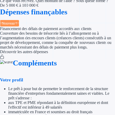
Ce que vous recevez. Quel montant de l'aide ? Sous quelle forme ?
Concours entr
De 5 000 € à 100 000 €
Dépenses finançables
Réduction des 
Nouveau !
Accompagneme
Financement des délais de paiement accordés aux clients
Couverture des besoins de trésorerie liés à l’allongement ou à
Investir dans 
l’augmentation des encours clients (créances clients) consécutifs à un
projet de développement, comme la conquête de nouveaux clients ou
marchés nécessitant des délais de paiement plus longs.
Aides Fiscales et so
Découvrir les autres dépenses
Crédits & rédu
Compléments
Exonération fi
Votre profil
Aides Urssaf
Le prêt à pour but de permettre le renforcement de la structure
Prêts publics
financière d'entreprises fondamentalement saines et viables. Le
prêt s'adresse :
aux TPE et PME répondant à la définition européenne et dont
Prêt entrepris
l'effectif est inférieur à 49 salariés
immatriculée en France et soumises au droit français
Prêt d'honneu