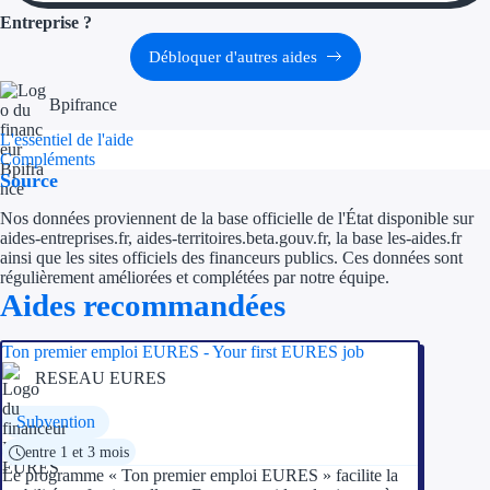
Aides Région Gran
Entreprise ?
Débloquer d'autres aides
Aides Région Haut
Bpifrance
Régions de I à P
L'essentiel de l'aide
Compléments
Aides Région Île-d
Source
Aides Région Nor
Nos données proviennent de la base officielle de l'État disponible sur
aides-entreprises.fr, aides-territoires.beta.gouv.fr, la base les-aides.fr
Aides Région Nouve
ainsi que les sites officiels des financeurs publics. Ces données sont
régulièrement améliorées et complétées par notre équipe.
Aides recommandées
Aides Région Occit
Aides Région PAC
Ton premier emploi EURES - Your first EURES job
RESEAU EURES
Aides Région Pays 
Subvention
Outre-mer
entre 1 et 3 mois
Le programme « Ton premier emploi EURES » facilite la