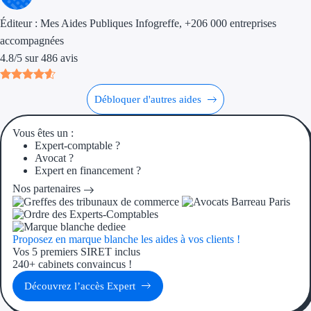
Trouvez des idées de dép
Éditeur :
Mes Aides Publiques Infogreffe
, +206 000 entreprises
accompagnées
Quelles aides pour votre
4.8
/
5
sur
486
avis
Ouvrage
Débloquer d'autres aides
Territoires
Vous êtes un :
Régions de A à H
Expert-comptable ?
Avocat ?
Expert en financement ?
Aides Région Auve
Nos partenaires
Aides Région Bou
Aides Région Bret
Proposez en marque blanche les aides à vos clients !
Vos 5 premiers SIRET inclus
Aides Région Centr
240+ cabinets convaincus !
Découvrez l’accès Expert
Aides Région Cors