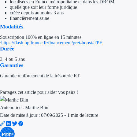
localisées en France métropolitaine et dans les DROM
quelle que soit leur forme juridique
Appel à projet
créée depuis au moins 3 ans
financièrement saine
Avance rembo
Modalités
Souscription 100% en ligne en 15 minutes
Garantie banca
:
https://flash.bpifrance.fr/financement/pret-boost-TPE
Durée
Par financeur
3, 4 ou 5 ans
Garanties
Aides par organism
Garantie renforcement de la trésorerie RT
Aides Bpifran
Partagez cet article pour aider vos pairs !
Aides ADEM
Tous les finan
Auteur.rice :
Marthe Blin
Date de mise à jour : 07/09/2025
•
1 min de lecture
Solutions MAPi
Simulateur d'éligibilité