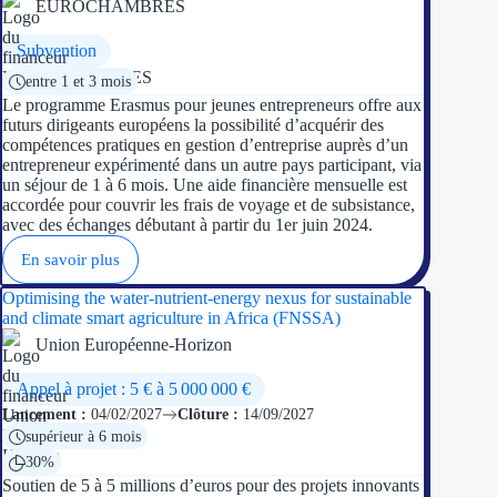
EUROCHAMBRES
Ressources
Subvention
entre 1 et 3 mois
FAQ
Le programme Erasmus pour jeunes entrepreneurs offre aux
futurs dirigeants européens la possibilité d’acquérir des
Blog
compétences pratiques en gestion d’entreprise auprès d’un
entrepreneur expérimenté dans un autre pays participant, via
un séjour de 1 à 6 mois. Une aide financière mensuelle est
Nos guides
accordée pour couvrir les frais de voyage et de subsistance,
avec des échanges débutant à partir du 1er juin 2024.
Nos partenaires
En savoir plus
Contactez-nous
Optimising the water-nutrient-energy nexus for sustainable
and climate smart agriculture in Africa (FNSSA)
Union Européenne-Horizon
Appel à projet : 5 € à 5 000 000 €
Lancement :
04/02/2027
Clôture :
14/09/2027
supérieur à 6 mois
30%
Soutien de 5 à 5 millions d’euros pour des projets innovants