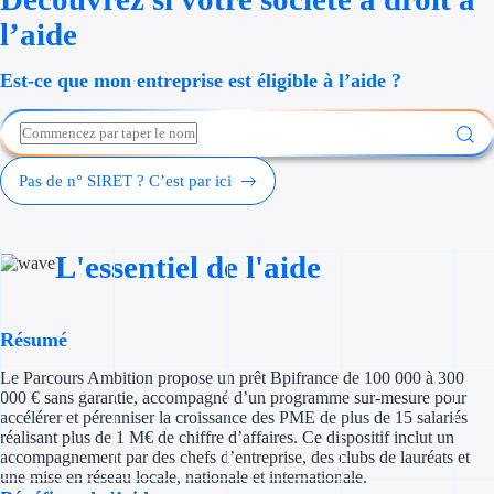
Économies d'én
l’aide
Aides RSE ent
Est-ce que mon entreprise est éligible à l’aide ?
Étapes de vie
Création d'ent
Pas de n° SIRET ? C’est par ici
Cession d'entr
L'essentiel de l'aide
Entreprise en d
Aides Ressour
Résumé
Type de financements
Le Parcours Ambition propose un prêt Bpifrance de 100 000 à 300
000 € sans garantie, accompagné d’un programme sur-mesure pour
Aides sans rembou
accélérer et pérenniser la croissance des PME de plus de 15 salariés
réalisant plus de 1 M€ de chiffre d’affaires. Ce dispositif inclut un
accompagnement par des chefs d’entreprise, des clubs de lauréats et
Subventions
une mise en réseau locale, nationale et internationale.