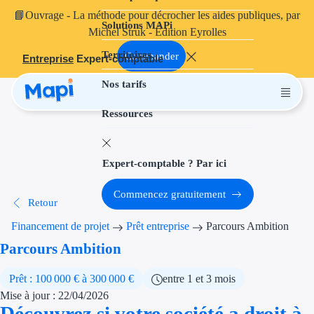
📘
Ouvrage
- La méthode pour décrocher les aides publiques, par
Solutions MAPi
Projets finançables
Michel Struk - Édition Eyrolles
Territoires
Investissement
Commander
Entreprise
Expert-comptable
Nos tarifs
Aides à l'inves
Ressources
Aides immobili
Aides financiè
Expert-comptable ? Par ici
Thématiques
Commencez gratuitement
Retour
Financement i
Financement de projet
Prêt entreprise
Parcours Ambition
Transition éco
Parcours Ambition
Développement
Prêt : 100 000 € à 300 000 €
entre 1 et 3 mois
Mise à jour : 22/04/2026
Transition nu
Découvrez si votre société a droit à