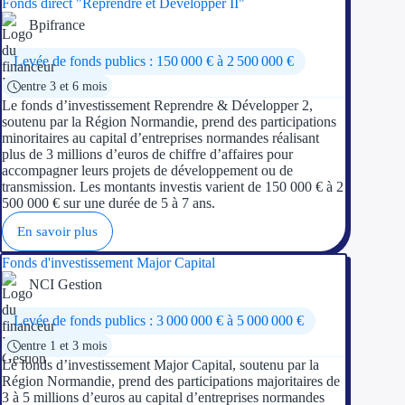
Fonds direct "Reprendre et Développer II"
Bpifrance
Ressources
Levée de fonds publics : 150 000 € à 2 500 000 €
FAQ
entre 3 et 6 mois
Le fonds d’investissement Reprendre & Développer 2,
Blog
soutenu par la Région Normandie, prend des participations
minoritaires au capital d’entreprises normandes réalisant
plus de 3 millions d’euros de chiffre d’affaires pour
Nos guides
accompagner leurs projets de développement ou de
transmission. Les montants investis varient de 150 000 € à 2
Nos partenaires
500 000 € sur une durée de 5 à 7 ans.
Contactez-nous
En savoir plus
Fonds d'investissement Major Capital
NCI Gestion
Levée de fonds publics : 3 000 000 € à 5 000 000 €
entre 1 et 3 mois
Le fonds d’investissement Major Capital, soutenu par la
Région Normandie, prend des participations majoritaires de
3 à 5 millions d’euros au capital d’entreprises normandes