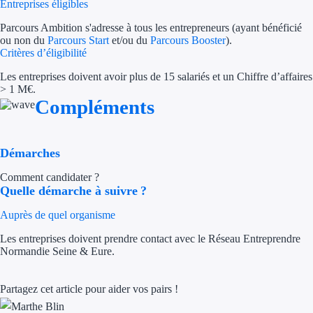
Entreprises éligibles
Trouvez des idées de dép
Parcours Ambition s'adresse à tous les entrepreneurs (ayant bénéficié
ou non du
Parcours Start
et/ou du
Parcours Booster
).
Quelles aides pour votre
Critères d’éligibilité
Les entreprises doivent avoir plus de 15 salariés et un Chiffre d’affaires
Ouvrage
> 1 M€.
Compléments
Territoires
Régions de A à H
Démarches
Aides Région Auve
Comment candidater ?
Quelle démarche à suivre ?
Aides Région Bou
Auprès de quel organisme
Aides Région Bret
Les entreprises doivent prendre contact avec le Réseau Entreprendre
Normandie Seine & Eure.
Aides Région Centr
Partagez cet article pour aider vos pairs !
Aides Région Cors