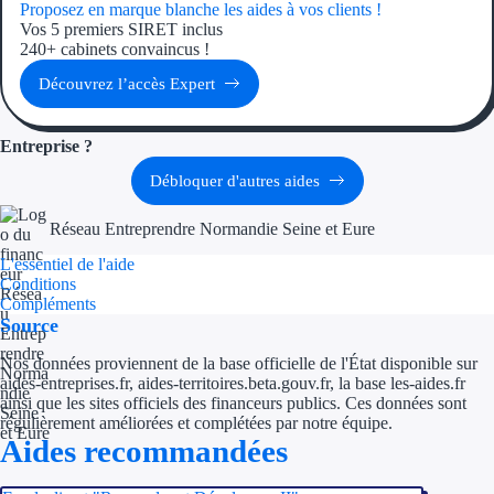
Aides Région Guad
Proposez en marque blanche les aides à vos clients !
Vos 5 premiers SIRET inclus
240+ cabinets convaincus !
Aides Région Guya
Découvrez l’accès Expert
Aides Région Mart
Aides Région Mayo
Entreprise ?
Débloquer d'autres aides
Aides Région Réun
Réseau Entreprendre Normandie Seine et Eure
Couvertures
L'essentiel de l'aide
Conditions
Aides Nationales
Compléments
Source
Aides Européennes
Nos données proviennent de la base officielle de l'État disponible sur
aides-entreprises.fr, aides-territoires.beta.gouv.fr, la base les-aides.fr
Nos tarifs
ainsi que les sites officiels des financeurs publics. Ces données sont
régulièrement améliorées et complétées par notre équipe.
Recherche autonome
Aides recommandées
Accompagnement