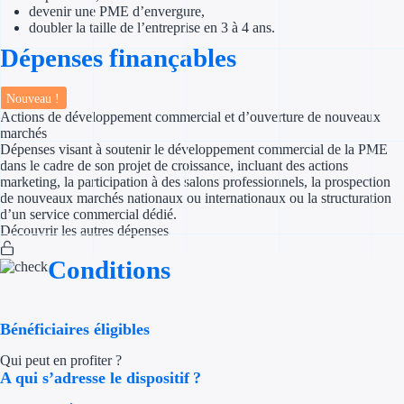
devenir une PME d’envergure,
doubler la taille de l’entreprise en 3 à 4 ans.
Appel à projet
Dépenses finançables
Avance rembo
Nouveau !
Garantie banca
Actions de développement commercial et d’ouverture de nouveaux
marchés
Dépenses visant à soutenir le développement commercial de la PME
Par financeur
dans le cadre de son projet de croissance, incluant des actions
marketing, la participation à des salons professionnels, la prospection
Aides par organism
de nouveaux marchés nationaux ou internationaux ou la structuration
d’un service commercial dédié.
Découvrir les autres dépenses
Aides Bpifran
Conditions
Aides ADEM
Tous les finan
Bénéficiaires éligibles
Solutions MAPi
Qui peut en profiter ?
A qui s’adresse le dispositif ?
Simulateur d'éligibilité