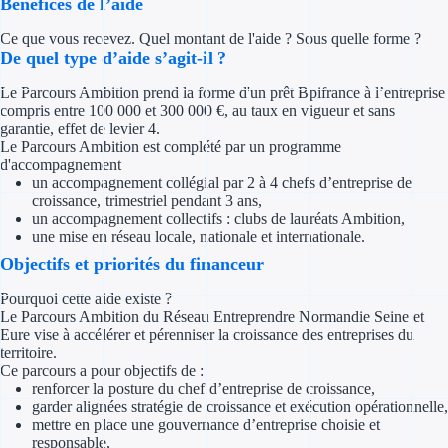
Bénéfices de l’aide
Concours entr
Ce que vous recevez. Quel montant de l'aide ? Sous quelle forme ?
Réduction des 
De quel type d’aide s’agit-il ?
Le Parcours Ambition prend la forme d'un prêt Bpifrance à l’entreprise
Accompagneme
compris entre 100 000 et 300 000 €, au taux en vigueur et sans
garantie, effet de levier 4.
Investir dans 
Le Parcours Ambition est complété par un programme
d'accompagnement
un accompagnement collégial par 2 à 4 chefs d’entreprise de
Aides Fiscales et so
croissance, trimestriel pendant 3 ans,
un accompagnement collectifs : clubs de lauréats Ambition,
Crédits & rédu
une mise en réseau locale, nationale et internationale.
Objectifs et priorités du financeur
Exonération fi
Pourquoi cette aide existe ?
Aides Urssaf
Le Parcours Ambition du Réseau Entreprendre Normandie Seine et
Eure vise à accélérer et pérenniser la croissance des entreprises du
territoire.
Prêts publics
Ce parcours a pour objectifs de :
renforcer la posture du chef d’entreprise de croissance,
Prêt entrepris
garder alignées stratégie de croissance et exécution opérationnelle,
mettre en place une gouvernance d’entreprise choisie et
responsable,
Prêt d'honneu