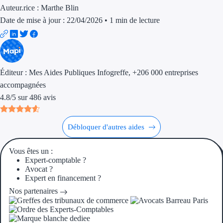
Aides Région Gran
Auteur.rice :
Marthe Blin
Date de mise à jour : 22/04/2026
•
1 min de lecture
Aides Région Haut
Régions de I à P
Éditeur :
Mes Aides Publiques Infogreffe
, +206 000 entreprises
Aides Région Île-d
accompagnées
Aides Région Nor
4.8
/
5
sur
486
avis
Aides Région Nouve
Débloquer d'autres aides
Aides Région Occit
Vous êtes un :
Aides Région PAC
Expert-comptable ?
Avocat ?
Expert en financement ?
Aides Région Pays 
Nos partenaires
Outre-mer