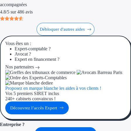
Aides Région Guad
accompagnées
4.8
/
5
sur
486
avis
Aides Région Guya
Aides Région Mart
Débloquer d'autres aides
Aides Région Mayo
Vous êtes un :
Expert-comptable ?
Aides Région Réun
Avocat ?
Expert en financement ?
Couvertures
Nos partenaires
Aides Nationales
Proposez en marque blanche les aides à vos clients !
Aides Européennes
Vos 5 premiers SIRET inclus
240+ cabinets convaincus !
Nos tarifs
Découvrez l’accès Expert
Recherche autonome
Entreprise ?
Accompagnement