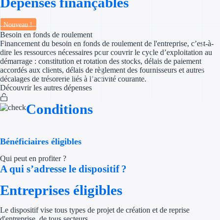
Dépenses finançables
Appel à projet
Nouveau !
Besoin en fonds de roulement
Avance rembo
Financement du besoin en fonds de roulement de l'entreprise, c’est-à-
dire les ressources nécessaires pour couvrir le cycle d’exploitation au
démarrage : constitution et rotation des stocks, délais de paiement
Garantie banca
accordés aux clients, délais de règlement des fournisseurs et autres
décalages de trésorerie liés à l’activité courante.
Par financeur
Découvrir les autres dépenses
Conditions
Aides par organism
Aides Bpifran
Bénéficiaires éligibles
Aides ADEM
Qui peut en profiter ?
A qui s’adresse le dispositif ?
Tous les finan
Entreprises éligibles
Solutions MAPi
Le dispositif vise tous types de projet de création et de reprise
Simulateur d'éligibilité
d'entreprise, de tous secteurs.