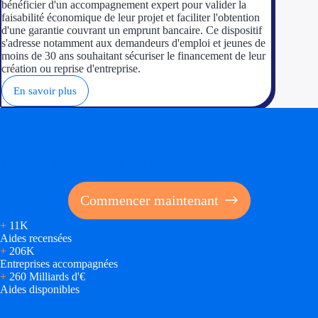
bénéficier d'un accompagnement expert pour valider la
faisabilité économique de leur projet et faciliter l'obtention
d'une garantie couvrant un emprunt bancaire. Ce dispositif
s'adresse notamment aux demandeurs d'emploi et jeunes de
moins de 30 ans souhaitant sécuriser le financement de leur
création ou reprise d'entreprise.
En savoir plus
Soyez accompagné
Réalisez des économies pour votre entreprise en tirant
parti des financements publics
Commencer maintenant
+
11K
Aides recensées
+
206K
Entreprises accompagnées
+
260 Milliards d'€
Aides disponibles