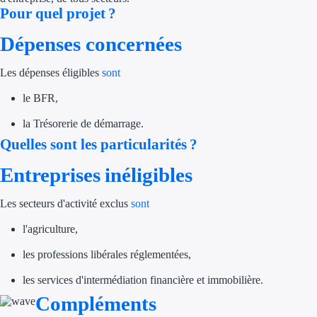
Pour quel projet ?
Trouvez des idées de dép
Dépenses concernées
Quelles aides pour votre
Les dépenses éligibles
sont
Ouvrage
le BFR,
Territoires
la Trésorerie de démarrage.
Quelles sont les particularités ?
Régions de A à H
Entreprises inéligibles
Aides Région Auve
Les secteurs d'activité exclus
sont
Aides Région Bou
l'agriculture,
Aides Région Bret
les professions libérales réglementées,
Aides Région Centr
les services d'intermédiation financière et immobilière.
Aides Région Cors
Compléments