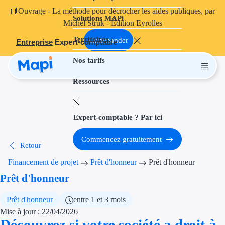
📘
Ouvrage
- La méthode pour décrocher les aides publiques, par
Solutions MAPi
Projets finançables
Michel Struk - Édition Eyrolles
Territoires
Investissement
Commander
Entreprise
Expert-comptable
Nos tarifs
Aides à l'inves
Ressources
Aides immobili
Aides financiè
Expert-comptable ? Par ici
Thématiques
Commencez gratuitement
Retour
Financement i
Financement de projet
Prêt d'honneur
Prêt d'honneur
Transition éco
Prêt d'honneur
Développement
Prêt d'honneur
entre 1 et 3 mois
Mise à jour : 22/04/2026
Transition nu
Découvrez si votre société a droit à