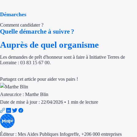
Aides Région Gran
Démarches
Aides Région Haut
Comment candidater ?
Quelle démarche à suivre ?
Régions de I à P
Auprès de quel organisme
Aides Région Île-d
Les demandes de prêt d'honneur sont à faire à Initiative Terres de
Aides Région Nor
Lorraine : 03 83 15 67 00.
Aides Région Nouve
Partagez cet article pour aider vos pairs !
Aides Région Occit
Auteur.rice :
Marthe Blin
Aides Région PAC
Date de mise à jour : 22/04/2026
•
1 min de lecture
Aides Région Pays 
Outre-mer
Éditeur :
Mes Aides Publiques Infogreffe
, +206 000 entreprises