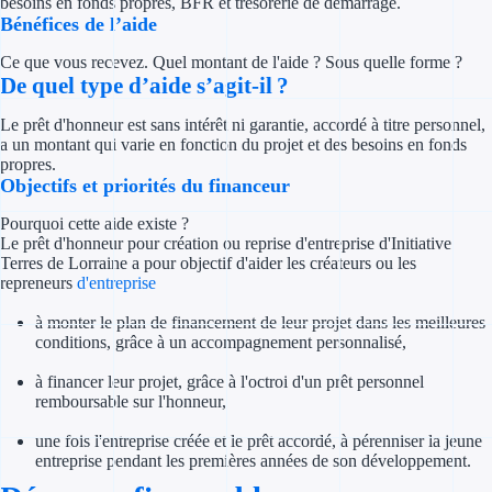
besoins en fonds propres, BFR et trésorerie de démarrage.
Concours entr
Bénéfices de l’aide
Réduction des 
Ce que vous recevez. Quel montant de l'aide ? Sous quelle forme ?
De quel type d’aide s’agit-il ?
Accompagneme
Le prêt d'honneur est sans intérêt ni garantie, accordé à titre personnel,
a un montant qui varie en fonction du projet et des besoins en fonds
Investir dans 
propres.
Objectifs et priorités du financeur
Aides Fiscales et so
Pourquoi cette aide existe ?
Le prêt d'honneur pour création ou reprise d'entreprise d'Initiative
Crédits & rédu
Terres de Lorraine a pour objectif d'aider les créateurs ou les
repreneurs
d'entreprise
Exonération fi
à monter le plan de financement de leur projet dans les meilleures
conditions, grâce à un accompagnement personnalisé,
Aides Urssaf
à financer leur projet, grâce à l'octroi d'un prêt personnel
Prêts publics
remboursable sur l'honneur,
une fois l'entreprise créée et le prêt accordé, à pérenniser la jeune
Prêt entrepris
entreprise pendant les premières années de son développement.
Prêt d'honneu