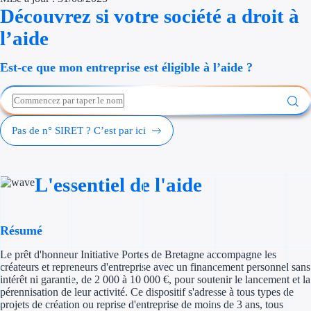
Découvrez si votre société a droit à
Économies d'én
l’aide
Aides RSE ent
Est-ce que mon entreprise est éligible à l’aide ?
Étapes de vie
Création d'ent
Pas de n° SIRET ? C’est par ici
Cession d'entr
Entreprise en d
L'essentiel de l'aide
Aides Ressour
Type de financements
Résumé
Le prêt d'honneur Initiative Portes de Bretagne accompagne les
Aides sans rembou
créateurs et repreneurs d'entreprise avec un financement personnel sans
intérêt ni garantie, de 2 000 à 10 000 €, pour soutenir le lancement et la
Subventions
pérennisation de leur activité. Ce dispositif s'adresse à tous types de
projets de création ou reprise d'entreprise de moins de 3 ans, tous