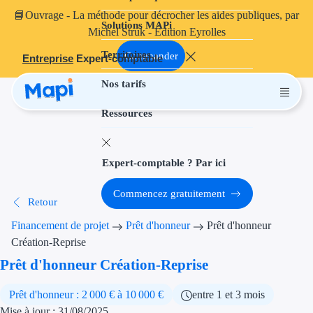
📘
Ouvrage
- La méthode pour décrocher les aides publiques, par
Solutions MAPi
Projets finançables
Michel Struk - Édition Eyrolles
Territoires
Investissement
Commander
Entreprise
Expert-comptable
Nos tarifs
Aides à l'inves
Ressources
Aides immobili
Aides financiè
Expert-comptable ? Par ici
Thématiques
Commencez gratuitement
Retour
Financement i
Financement de projet
Prêt d'honneur
Prêt d'honneur
Transition éco
Création-Reprise
Prêt d'honneur Création-Reprise
Développement
Prêt d'honneur : 2 000 € à 10 000 €
entre 1 et 3 mois
Transition nu
Mise à jour : 31/08/2025