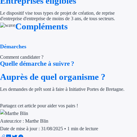
Entreprises éligibles
Trouvez des idées de dép
Le dispositif vise tous types de projet de création, de reprise
d'entreprise d'entreprise de moins de 3 ans, de tous secteurs.
Quelles aides pour votre
Compléments
Ouvrage
Démarches
Territoires
Comment candidater ?
Quelle démarche à suivre ?
Régions de A à H
Auprès de quel organisme ?
Aides Région Auve
Les demandes de prêt sont à faire à Initiative Portes de Bretagne.
Aides Région Bou
Aides Région Bret
Partagez cet article pour aider vos pairs !
Aides Région Centr
Auteur.rice :
Marthe Blin
Aides Région Cors
Date de mise à jour : 31/08/2025
•
1 min de lecture