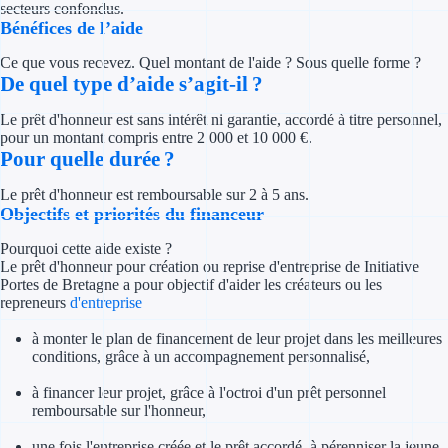
secteurs confondus.
Concours entr
Bénéfices de l’aide
Réduction des 
Ce que vous recevez. Quel montant de l'aide ? Sous quelle forme ?
De quel type d’aide s’agit-il ?
Accompagneme
Le prêt d'honneur est sans intérêt ni garantie, accordé à titre personnel,
Investir dans 
pour un montant compris entre 2 000 et 10 000 €.
Pour quelle durée ?
Aides Fiscales et so
Le prêt d'honneur est remboursable sur 2 à 5 ans.
Objectifs et priorités du financeur
Crédits & rédu
Pourquoi cette aide existe ?
Le prêt d'honneur pour création ou reprise d'entreprise de Initiative
Exonération fi
Portes de Bretagne a pour objectif d'aider les créateurs ou les
repreneurs
d'entreprise
Aides Urssaf
à monter le plan de financement de leur projet dans les meilleures
conditions, grâce à un accompagnement personnalisé,
Prêts publics
à financer leur projet, grâce à l'octroi d'un prêt personnel
Prêt entrepris
remboursable sur l'honneur,
une fois l'entreprise créée et le prêt accordé, à pérenniser la jeune
Prêt d'honneu