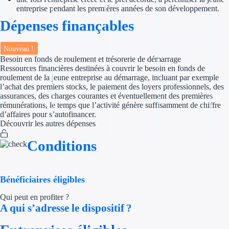
entreprise pendant les premières années de son développement.
Appel à projet
Dépenses finançables
Avance rembo
Nouveau !
Besoin en fonds de roulement et trésorerie de démarrage
Garantie banca
Ressources financières destinées à couvrir le besoin en fonds de
roulement de la jeune entreprise au démarrage, incluant par exemple
l’achat des premiers stocks, le paiement des loyers professionnels, des
Par financeur
assurances, des charges courantes et éventuellement des premières
rémunérations, le temps que l’activité génère suffisamment de chiffre
Aides par organism
d’affaires pour s’autofinancer.
Découvrir les autres dépenses
Aides Bpifran
Conditions
Aides ADEM
Tous les finan
Bénéficiaires éligibles
Qui peut en profiter ?
Solutions MAPi
A qui s’adresse le dispositif ?
Simulateur d'éligibilité