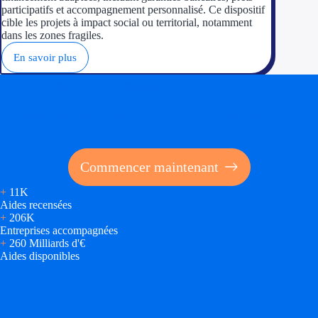
participatifs et accompagnement personnalisé. Ce dispositif
cible les projets à impact social ou territorial, notamment
dans les zones fragiles.
En savoir plus
Soyez accompagné
Réalisez des économies pour votre entreprise en tirant
parti des financements publics
Commencer maintenant
+
11K
Aides recensées
+
206K
Entreprises accompagnées
+
260 Milliards d'€
Aides disponibles