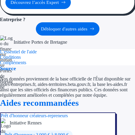
Aides Région Guad
Découvrez l’accès Expert
Aides Région Guya
Entreprise ?
Aides Région Mart
Débloquer d'autres aides
Aides Région Mayo
Initiative Portes de Bretagne
L'essentiel de l'aide
Aides Région Réun
Conditions
Compléments
Couvertures
Source
Nos données proviennent de la base officielle de l'État disponible sur
Aides Nationales
aides-entreprises.fr, aides-territoires.beta.gouv.fr, la base les-aides.fr
ainsi que les sites officiels des financeurs publics. Ces données sont
Aides Européennes
régulièrement améliorées et complétées par notre équipe.
Aides recommandées
Nos tarifs
Prêt d'honneur créateurs-repreneurs
Recherche autonome
Initiative Rennes
Accompagnement
Prêt d'honneur : 3 000 € à 8 000 €