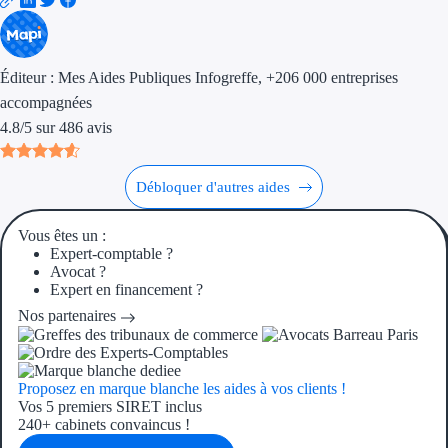
Aides Région Gran
Aides Région Haut
Éditeur :
Mes Aides Publiques Infogreffe
, +206 000 entreprises
accompagnées
Régions de I à P
4.8
/
5
sur
486
avis
Aides Région Île-d
Débloquer d'autres aides
Aides Région Nor
Aides Région Nouve
Vous êtes un :
Expert-comptable ?
Avocat ?
Aides Région Occit
Expert en financement ?
Nos partenaires
Aides Région PAC
Aides Région Pays 
Proposez en marque blanche les aides à vos clients !
Vos 5 premiers SIRET inclus
Outre-mer
240+ cabinets convaincus !