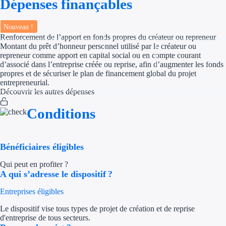
Dépenses finançables
Appel à projet
Nouveau !
Renforcement de l’apport en fonds propres du créateur ou repreneur
Avance rembo
Montant du prêt d’honneur personnel utilisé par le créateur ou
repreneur comme apport en capital social ou en compte courant
Garantie banca
d’associé dans l’entreprise créée ou reprise, afin d’augmenter les fonds
propres et de sécuriser le plan de financement global du projet
entrepreneurial.
Par financeur
Découvrir les autres dépenses
Conditions
Aides par organism
Aides Bpifran
Bénéficiaires éligibles
Aides ADEM
Qui peut en profiter ?
A qui s’adresse le dispositif ?
Tous les finan
Entreprises éligibles
Solutions MAPi
Le dispositif vise tous types de projet de création et de reprise
d'entreprise de tous secteurs.
Simulateur d'éligibilité