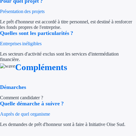
Pour quel projet ?
Trouvez des idées de dép
Présentation des projets
Le prêt d'honneur est accordé à titre personnel, est destiné à renforcer
Quelles aides pour votre
les fonds propres de l'entreprise.
Quelles sont les particularités ?
Ouvrage
Entreprises inéligibles
Territoires
Les secteurs d'activité exclus sont les services d'intermédiation
financière.
Régions de A à H
Compléments
Aides Région Auve
Démarches
Aides Région Bou
Comment candidater ?
Aides Région Bret
Quelle démarche à suivre ?
Auprès de quel organisme
Aides Région Centr
Les demandes de prêt d'honneur sont à faire à Initiative Oise Sud.
Aides Région Cors