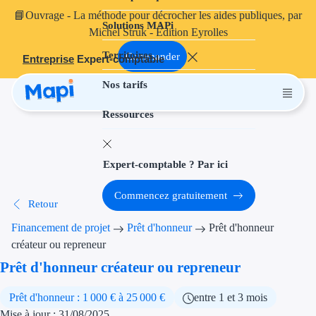
📘
Ouvrage
- La méthode pour décrocher les aides publiques, par
Solutions MAPi
Projets finançables
Michel Struk - Édition Eyrolles
Territoires
Investissement
Commander
Entreprise
Expert-comptable
Nos tarifs
Aides à l'inves
Ressources
Aides immobili
Aides financiè
Expert-comptable ? Par ici
Thématiques
Commencez gratuitement
Retour
Financement i
Financement de projet
Prêt d'honneur
Prêt d'honneur
Transition éco
créateur ou repreneur
Prêt d'honneur créateur ou repreneur
Développement
Prêt d'honneur : 1 000 € à 25 000 €
entre 1 et 3 mois
Transition nu
Mise à jour : 31/08/2025