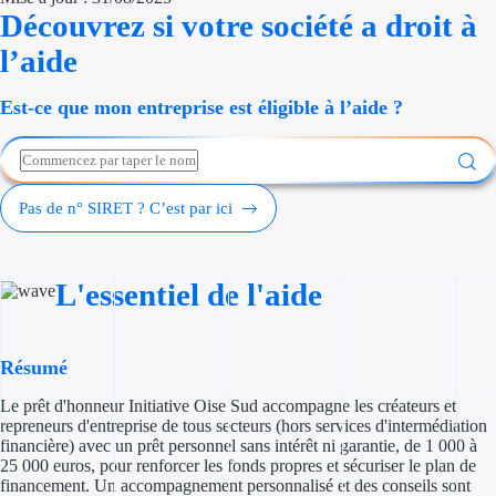
Découvrez si votre société a droit à
Économies d'én
l’aide
Aides RSE ent
Est-ce que mon entreprise est éligible à l’aide ?
Étapes de vie
Création d'ent
Pas de n° SIRET ? C’est par ici
Cession d'entr
Entreprise en d
L'essentiel de l'aide
Aides Ressour
Type de financements
Résumé
Le prêt d'honneur Initiative Oise Sud accompagne les créateurs et
Aides sans rembou
repreneurs d'entreprise de tous secteurs (hors services d'intermédiation
financière) avec un prêt personnel sans intérêt ni garantie, de 1 000 à
Subventions
25 000 euros, pour renforcer les fonds propres et sécuriser le plan de
financement. Un accompagnement personnalisé et des conseils sont