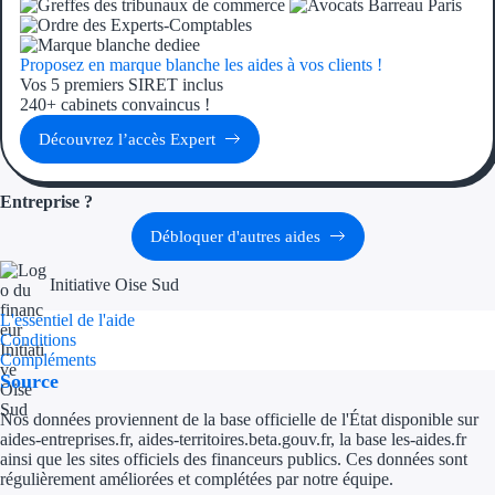
Aides Région Guad
Aides Région Guya
Proposez en marque blanche les aides à vos clients !
Vos 5 premiers SIRET inclus
Aides Région Mart
240+ cabinets convaincus !
Découvrez l’accès Expert
Aides Région Mayo
Aides Région Réun
Entreprise ?
Débloquer d'autres aides
Couvertures
Initiative Oise Sud
Aides Nationales
L'essentiel de l'aide
Conditions
Aides Européennes
Compléments
Source
Nos tarifs
Nos données proviennent de la base officielle de l'État disponible sur
aides-entreprises.fr, aides-territoires.beta.gouv.fr, la base les-aides.fr
Recherche autonome
ainsi que les sites officiels des financeurs publics. Ces données sont
régulièrement améliorées et complétées par notre équipe.
Accompagnement