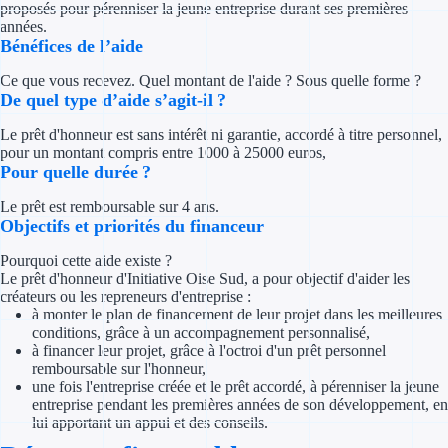
proposés pour pérenniser la jeune entreprise durant ses premières
Concours entr
années.
Bénéfices de l’aide
Réduction des 
Ce que vous recevez. Quel montant de l'aide ? Sous quelle forme ?
Accompagneme
De quel type d’aide s’agit-il ?
Le prêt d'honneur est sans intérêt ni garantie, accordé à titre personnel,
Investir dans 
pour un montant compris entre 1000 à 25000 euros,
Pour quelle durée ?
Aides Fiscales et so
Le prêt est remboursable sur 4 ans.
Objectifs et priorités du financeur
Crédits & rédu
Pourquoi cette aide existe ?
Exonération fi
Le prêt d'honneur d'Initiative Oise Sud, a pour objectif d'aider les
créateurs ou les repreneurs d'entreprise :
Aides Urssaf
à monter le plan de financement de leur projet dans les meilleures
conditions, grâce à un accompagnement personnalisé,
à financer leur projet, grâce à l'octroi d'un prêt personnel
Prêts publics
remboursable sur l'honneur,
une fois l'entreprise créée et le prêt accordé, à pérenniser la jeune
entreprise pendant les premières années de son développement, en
Prêt entrepris
lui apportant un appui et des conseils.
Prêt d'honneu