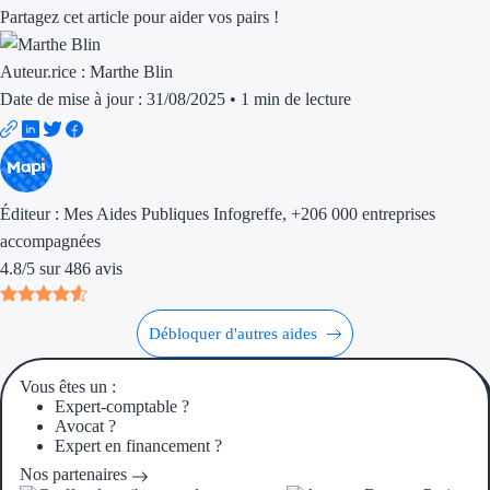
Aides Région Gran
Partagez cet article pour aider vos pairs !
Aides Région Haut
Auteur.rice :
Marthe Blin
Date de mise à jour : 31/08/2025
•
1 min de lecture
Régions de I à P
Aides Région Île-d
Aides Région Nor
Éditeur :
Mes Aides Publiques Infogreffe
, +206 000 entreprises
accompagnées
Aides Région Nouve
4.8
/
5
sur
486
avis
Aides Région Occit
Débloquer d'autres aides
Aides Région PAC
Vous êtes un :
Aides Région Pays 
Expert-comptable ?
Avocat ?
Expert en financement ?
Outre-mer
Nos partenaires