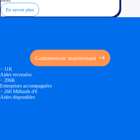
En savoir plus
Soyez accompagné
Réalisez des économies pour votre entreprise en tirant
parti des financements publics
Commencer maintenant
+
11K
Aides recensées
+
206K
Entreprises accompagnées
+
260 Milliards d'€
Aides disponibles