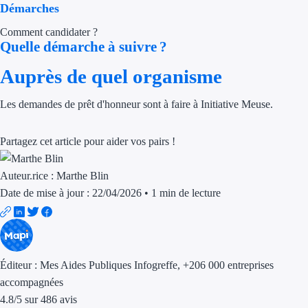
Démarches
Aides Région Gran
Comment candidater ?
Aides Région Haut
Quelle démarche à suivre ?
Auprès de quel organisme
Régions de I à P
Aides Région Île-d
Les demandes de prêt d'honneur sont à faire à Initiative Meuse.
Aides Région Nor
Partagez cet article pour aider vos pairs !
Aides Région Nouve
Auteur.rice :
Marthe Blin
Aides Région Occit
Date de mise à jour : 22/04/2026
•
1 min de lecture
Aides Région PAC
Aides Région Pays 
Éditeur :
Mes Aides Publiques Infogreffe
, +206 000 entreprises
Outre-mer
accompagnées
4.8
/
5
sur
486
avis