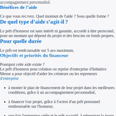
accompagnement personnalisé.
Concours entr
Bénéfices de l’aide
Réduction des 
Ce que vous recevez. Quel montant de l'aide ? Sous quelle forme ?
De quel type d’aide s’agit-il ?
Accompagneme
Le prêt d'honneur est sans intérêt ni garantie, accordé à titre personnel,
Investir dans 
pour un montant qui dépend du projet et des besoins en fonds propres.
Pour quelle durée
Aides Fiscales et so
Le prêt est remboursable sur 5 ans maximum.
Objectifs et priorités du financeur
Crédits & rédu
Pourquoi cette aide existe ?
Le prêt d'honneur pour création ou reprise d'entreprise d'Initiative
Exonération fi
Meuse a pour objectif d'aider les créateurs ou les repreneurs
d'entreprise
Aides Urssaf
à monter le plan de financement de leur projet dans les meilleures
conditions, grâce à un accompagnement personnalisé,
Prêts publics
à financer leur projet, grâce à l'octroi d'un prêt personnel
Prêt entrepris
remboursable sur l'honneur,
une fois l'entreprise créée et le prêt accordé, à pérenniser la jeune
Prêt d'honneu