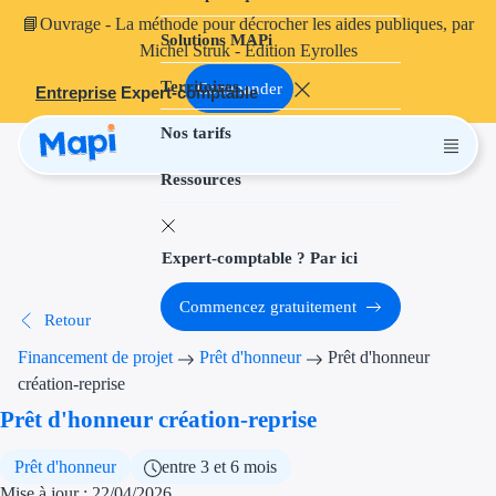
📘
Ouvrage
- La méthode pour décrocher les aides publiques, par
Solutions MAPi
Projets finançables
Michel Struk - Édition Eyrolles
Territoires
Investissement
Commander
Entreprise
Expert-comptable
Nos tarifs
Aides à l'inves
Ressources
Aides immobili
Aides financiè
Expert-comptable ? Par ici
Thématiques
Commencez gratuitement
Retour
Financement i
Financement de projet
Prêt d'honneur
Prêt d'honneur
Transition éco
création-reprise
Prêt d'honneur création-reprise
Développement
Prêt d'honneur
entre 3 et 6 mois
Transition nu
Mise à jour : 22/04/2026