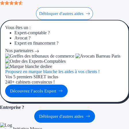
Aides Région Guad
Aides Région Guya
Débloquer d'autres aides
Aides Région Mart
Vous êtes un :
Expert-comptable ?
Aides Région Mayo
Avocat ?
Expert en financement ?
Aides Région Réun
Nos partenaires
Couvertures
Proposez en marque blanche les aides à vos clients !
Aides Nationales
Vos 5 premiers SIRET inclus
240+ cabinets convaincus !
Aides Européennes
Découvrez l’accès Expert
Nos tarifs
Entreprise ?
Recherche autonome
Débloquer d'autres aides
Accompagnement
Initiative Meuse