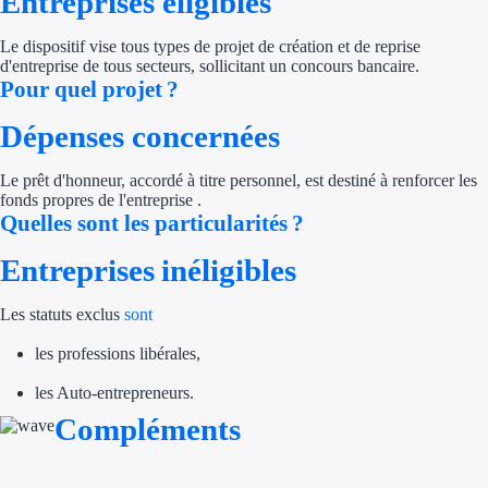
Entreprises éligibles
Trouvez des idées de dép
Le dispositif vise tous types de projet de création et de reprise
d'entreprise de tous secteurs, sollicitant un concours bancaire.
Quelles aides pour votre
Pour quel projet ?
Ouvrage
Dépenses concernées
Le prêt d'honneur, accordé à titre personnel, est destiné à renforcer les
Territoires
fonds propres de l'entreprise .
Quelles sont les particularités ?
Régions de A à H
Entreprises inéligibles
Aides Région Auve
Les statuts exclus
sont
Aides Région Bou
les professions libérales,
Aides Région Bret
les Auto-entrepreneurs.
Aides Région Centr
Compléments
Aides Région Cors