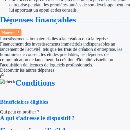
entreprise pendant les premières années de son développement, en
lui apportant un appui et des conseils.
Appel à projet
Dépenses finançables
Avance rembo
Nouveau !
Garantie banca
Investissements immatériels liés à la création ou à la reprise
Financement des investissements immatériels indispensables au
lancement de l'activité, tels que les frais de création d'entreprise, les
Par financeur
honoraires de conseil, les études préalables, les dépenses de
communication de lancement, la création d'identité visuelle ou
Aides par organism
l'acquisition de licences de logiciels professionnels.
Découvrir les autres dépenses
Aides Bpifran
Conditions
Aides ADEM
Tous les finan
Bénéficiaires éligibles
Qui peut en profiter ?
Solutions MAPi
A qui s’adresse le dispositif ?
Simulateur d'éligibilité