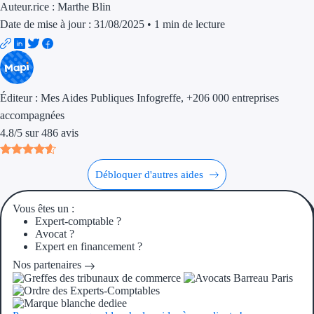
Auteur.rice :
Marthe Blin
Trouvez des idées de dép
Date de mise à jour : 31/08/2025
•
1 min de lecture
Quelles aides pour votre
Ouvrage
Éditeur :
Mes Aides Publiques Infogreffe
, +206 000 entreprises
accompagnées
Territoires
4.8
/
5
sur
486
avis
Régions de A à H
Débloquer d'autres aides
Aides Région Auve
Aides Région Bou
Vous êtes un :
Expert-comptable ?
Avocat ?
Aides Région Bret
Expert en financement ?
Nos partenaires
Aides Région Centr
Aides Région Cors