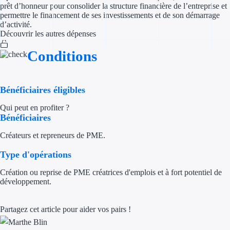
prêt d’honneur pour consolider la structure financière de l’entreprise et
permettre le financement de ses investissements et de son démarrage
Appel à projet
d’activité.
Découvrir les autres dépenses
Avance rembo
Conditions
Garantie banca
Bénéficiaires éligibles
Par financeur
Qui peut en profiter ?
Aides par organism
Bénéficiaires
Aides Bpifran
Créateurs et repreneurs de PME.
Type d'opérations
Aides ADEM
Création ou reprise de PME créatrices d'emplois et à fort potentiel de
Tous les finan
développement.
Solutions MAPi
Partagez cet article pour aider vos pairs !
Simulateur d'éligibilité