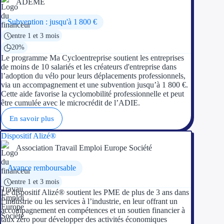
ADEME
Aides Région Guad
Subvention : jusqu'à 1 800 €
Aides Région Guya
entre 1 et 3 mois
Aides Région Mart
20%
Le programme Ma Cycloentreprise soutient les entreprises
Aides Région Mayo
de moins de 10 salariés et les créateurs d'entreprise dans
l’adoption du vélo pour leurs déplacements professionnels,
via un accompagnement et une subvention jusqu’à 1 800 €.
Aides Région Réun
Cette aide favorise la cyclomobilité professionnelle et peut
être cumulée avec le microcrédit de l’ADIE.
Couvertures
En savoir plus
Aides Nationales
Dispositif Alizé®
Association Travail Emploi Europe Société
Aides Européennes
Avance remboursable
Nos tarifs
entre 1 et 3 mois
Le dispositif Alizé® soutient les PME de plus de 3 ans dans
Recherche autonome
l’industrie ou les services à l’industrie, en leur offrant un
accompagnement en compétences et un soutien financier à
taux zéro pour développer des activités économiques
Accompagnement