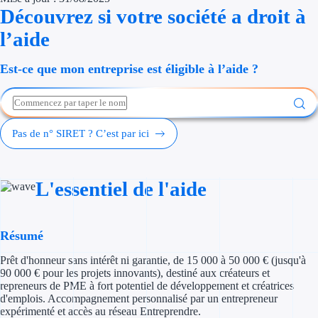
Découvrez si votre société a droit à
Économies d'én
l’aide
Aides RSE ent
Est-ce que mon entreprise est éligible à l’aide ?
Étapes de vie
Création d'ent
Pas de n° SIRET ? C’est par ici
Cession d'entr
Entreprise en d
L'essentiel de l'aide
Aides Ressour
Type de financements
Résumé
Prêt d'honneur sans intérêt ni garantie, de 15 000 à 50 000 € (jusqu'à
Aides sans rembou
90 000 € pour les projets innovants), destiné aux créateurs et
repreneurs de PME à fort potentiel de développement et créatrices
Subventions
d'emplois. Accompagnement personnalisé par un entrepreneur
expérimenté et accès au réseau Entreprendre.