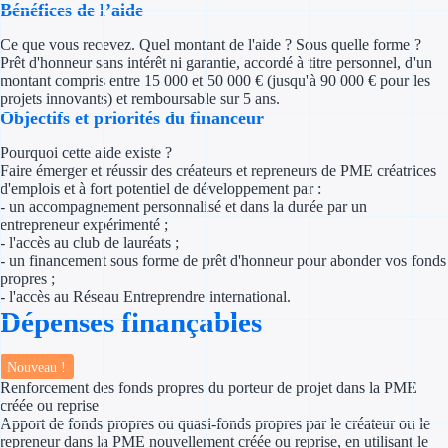
Bénéfices de l’aide
Concours entr
Ce que vous recevez. Quel montant de l'aide ? Sous quelle forme ?
Réduction des 
Prêt d'honneur sans intérêt ni garantie, accordé à titre personnel, d'un
montant compris entre 15 000 et 50 000 € (jusqu'à 90 000 € pour les
Accompagneme
projets innovants) et remboursable sur 5 ans.
Objectifs et priorités du financeur
Investir dans 
Pourquoi cette aide existe ?
Faire émerger et réussir des créateurs et repreneurs de PME créatrices
Aides Fiscales et so
d'emplois et à fort potentiel de développement par :
- un accompagnement personnalisé et dans la durée par un
entrepreneur expérimenté ;
Crédits & rédu
- l'accès au club de lauréats ;
- un financement sous forme de prêt d'honneur pour abonder vos fonds
Exonération fi
propres ;
- l'accès au Réseau Entreprendre international.
Aides Urssaf
Dépenses finançables
Prêts publics
Nouveau !
Renforcement des fonds propres du porteur de projet dans la PME
créée ou reprise
Prêt entrepris
Apport de fonds propres ou quasi-fonds propres par le créateur ou le
repreneur dans la PME nouvellement créée ou reprise, en utilisant le
Prêt d'honneu