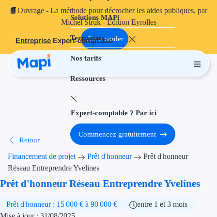
📘
Ouvrage
- La méthode pour décrocher les aides publiques, par
Solutions MAPi
Projets finançables
Michel Struk - Édition Eyrolles
Territoires
Investissement
Commander
Entreprise
Expert-comptable
Nos tarifs
Aides à l'inves
Ressources
Aides immobili
Aides financiè
Expert-comptable ? Par ici
Thématiques
Commencez gratuitement
Retour
Financement i
Financement de projet
Prêt d'honneur
Prêt d'honneur
Transition éco
Réseau Entreprendre Yvelines
Prêt d'honneur Réseau Entreprendre Yvelines
Développement
Prêt d'honneur : 15 000 € à 90 000 €
entre 1 et 3 mois
Transition nu
Mise à jour : 31/08/2025