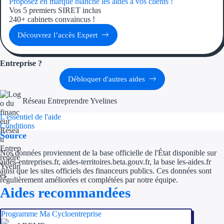
Proposez en marque blanche les aides à vos clients !
Aides Région Gran
Vos 5 premiers SIRET inclus
240+ cabinets convaincus !
Aides Région Haut
Découvrez l’accès Expert
Régions de I à P
Entreprise ?
Aides Région Île-d
Débloquer d'autres aides
Aides Région Nor
Réseau Entreprendre Yvelines
L'essentiel de l'aide
Aides Région Nouve
Conditions
Source
Aides Région Occit
Nos données proviennent de la base officielle de l'État disponible sur
Aides Région PAC
aides-entreprises.fr, aides-territoires.beta.gouv.fr, la base les-aides.fr
ainsi que les sites officiels des financeurs publics. Ces données sont
régulièrement améliorées et complétées par notre équipe.
Aides Région Pays 
Aides recommandées
Outre-mer
Programme Ma Cycloentreprise