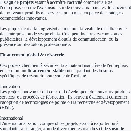
Il s'agit de
projets
visant à accroître l'activité commerciale de
Concours entr
l'entreprise, comme l'expansion sur de nouveaux marchés, le lancement
de nouveaux produits ou services, ou la mise en place de stratégies
Réduction des 
commerciales innovantes.
Accompagneme
Les projets de marketing visent à améliorer la visibilité et l'attractivité
de l'entreprise ou de ses produits. Cela peut inclure des campagnes
publicitaires, le développement d'outils de communication, ou la
Investir dans 
présence sur des salons professionnels.
Aides Fiscales et so
Financement global & trésorerie
Ces projets cherchent à sécuriser la situation financière de l'entreprise,
Crédits & rédu
en assurant un
financement stable
ou en palliant des besoins
spécifiques de trésorerie pour soutenir l'activité.
Exonération fi
Innovation
Aides Urssaf
Les projets innovants sont ceux qui développent de nouveaux produits,
services, ou procédés de fabrication. Ils peuvent également concerner
l'adoption de technologies de pointe ou la recherche et développement
Prêts publics
(R&D).
International
Prêt entrepris
L'internationalisation comprend les projets visant à exporter ou à
s'implanter à l'étranger, afin de diversifier les marchés et de saisir de
Prêt d'honneu