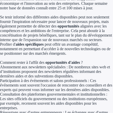
économique et l'innovation au sein des entreprises. Chaque semaine
Aides Région Gran
notre base de données connaît entre 25 et 100 mises à jour.
Aides Région Haut
Se tenir informé des différentes aides disponibles peut non seulement
fournir l'inspiration nécessaire pour lancer de nouveaux projets, mais
également permettre de détecter des
opportunités
alignées avec les
Régions de I à P
compétences et les ambitions de l'entreprise. Cela peut aboutir à la
concrétisation de projets bénéfiques, tant sur le plan du développement
Aides Région Île-d
interne que de l'expansion sur de nouveaux marchés ou secteurs.
Profiter d'
aides spécifiques
peut offrir un avantage compétitif,
Aides Région Nor
notamment en permettant d'accéder à de nouvelles technologies ou de
se positionner sur des marchés émergents.
Aides Région Nouve
Comment rester à l'affût des
opportunités d'aides
?
Abonnement aux newsletters spécialisées : De nombreux sites web et
Aides Région Occit
d’institutions proposent des newsletters régulières informant des
dernières aides et des subventions disponibles.
Aides Région PAC
Participation à des événements et salons professionnels : Ces
événements sont souvent l'occasion de rencontrer des conseillers et des
experts qui peuvent vous informer sur les dernières aides disponibles.
Aides Région Pays 
Consultation des plateformes gouvernementales et institutionnelles :
Les sites officiels du gouvernement ou des institutions européennes,
Outre-mer
par exemple, recensent souvent les aides disponibles pour les
entreprises.
Réseautage avec d'autres entrepreneurs : Les échanges avec d'autres