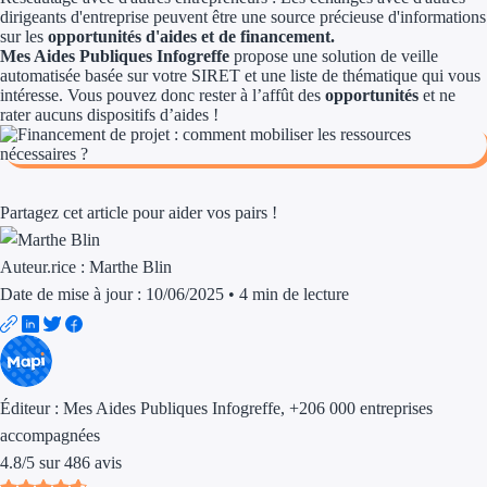
Aides Région Guad
dirigeants d'entreprise peuvent être une source précieuse d'informations
sur les
opportunités d'aides et de financement.
Aides Région Guya
Mes Aides Publiques Infogreffe
propose une solution de veille
automatisée basée sur votre SIRET et une liste de thématique qui vous
intéresse. Vous pouvez donc rester à l’affût des
opportunités
et ne
Aides Région Mart
rater aucuns dispositifs d’aides !
Aides Région Mayo
Aides Région Réun
Partagez cet article pour aider vos pairs !
Couvertures
Auteur.rice :
Marthe Blin
Aides Nationales
Date de mise à jour : 10/06/2025
•
4 min de lecture
Aides Européennes
Nos tarifs
Éditeur :
Mes Aides Publiques Infogreffe
, +206 000 entreprises
Recherche autonome
accompagnées
4.8
/
5
sur
486
avis
Accompagnement