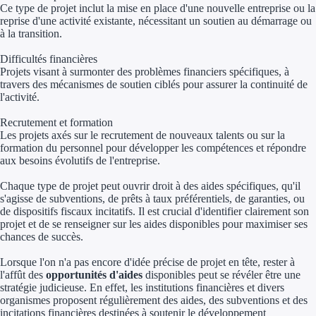
Ce type de projet inclut la mise en place d'une nouvelle entreprise ou la
reprise d'une activité existante, nécessitant un soutien au démarrage ou
Trouvez des idées de dép
à la transition.
Quelles aides pour votre
Difficultés financières
Projets visant à surmonter des problèmes financiers spécifiques, à
Ouvrage
travers des mécanismes de soutien ciblés pour assurer la continuité de
l'activité.
Territoires
Recrutement et formation
Les projets axés sur le recrutement de nouveaux talents ou sur la
Régions de A à H
formation du personnel pour développer les compétences et répondre
aux besoins évolutifs de l'entreprise.
Aides Région Auve
Chaque type de projet peut ouvrir droit à des aides spécifiques, qu'il
s'agisse de subventions, de prêts à taux préférentiels, de garanties, ou
Aides Région Bou
de dispositifs fiscaux incitatifs. Il est crucial d'identifier clairement son
projet et de se renseigner sur les aides disponibles pour maximiser ses
chances de succès.
Aides Région Bret
Lorsque l'on n'a pas encore d'idée précise de projet en tête, rester à
Aides Région Centr
l'affût des
opportunités d'aides
disponibles peut se révéler être une
stratégie judicieuse. En effet, les institutions financières et divers
Aides Région Cors
organismes proposent régulièrement des aides, des subventions et des
incitations financières destinées à soutenir le développement