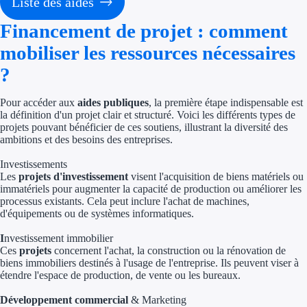
Liste des aides
Économies d'én
Financement de projet : comment
Aides RSE ent
mobiliser les ressources nécessaires
?
Étapes de vie
Pour accéder aux
aides publiques
, la première étape indispensable est
Création d'ent
la définition d'un projet clair et structuré. Voici les différents types de
projets pouvant bénéficier de ces soutiens, illustrant la diversité des
Cession d'entr
ambitions et des besoins des entreprises.
Entreprise en d
Investissements
Les
projets d'investissement
visent l'acquisition de biens matériels ou
immatériels pour augmenter la capacité de production ou améliorer les
Aides Ressour
processus existants. Cela peut inclure l'achat de machines,
d'équipements ou de systèmes informatiques.
Type de financements
I
nvestissement immobilier
Ces
projets
concernent l'achat, la construction ou la rénovation de
Aides sans rembou
biens immobiliers destinés à l'usage de l'entreprise. Ils peuvent viser à
étendre l'espace de production, de vente ou les bureaux.
Subventions
Développement commercial
& Marketing