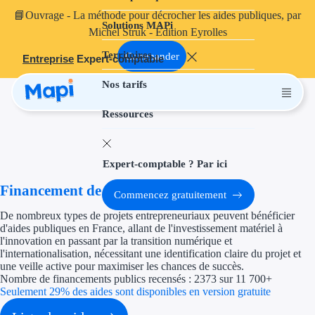
📘
Ouvrage
- La méthode pour décrocher les aides publiques, par
Solutions MAPi
Projets finançables
Michel Struk - Édition Eyrolles
Territoires
Investissement
Commander
Entreprise
Expert-comptable
Nos tarifs
Aides à l'inves
Ressources
Aides immobili
Aides financiè
Expert-comptable ? Par ici
Thématiques
Financement de projet
Commencez gratuitement
Financement i
De nombreux types de projets entrepreneuriaux peuvent bénéficier
d'aides publiques en France, allant de l'investissement matériel à
Transition éco
l'innovation en passant par la transition numérique et
l'internationalisation, nécessitant une identification claire du projet et
une veille active pour maximiser les chances de succès.
Développement
Nombre de financements publics recensés : 2373 sur 11 700+
Seulement 29% des aides sont disponibles en version gratuite
Transition nu