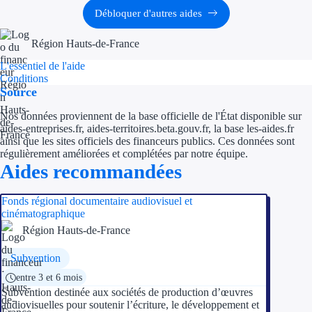
Débloquer d'autres aides
Ressources
Région Hauts-de-France
FAQ
L'essentiel de l'aide
Conditions
Blog
Source
Nos données proviennent de la base officielle de l'État disponible sur
Nos guides
aides-entreprises.fr, aides-territoires.beta.gouv.fr, la base les-aides.fr
ainsi que les sites officiels des financeurs publics. Ces données sont
Nos partenaires
régulièrement améliorées et complétées par notre équipe.
Aides recommandées
Contactez-nous
Fonds régional documentaire audiovisuel et
cinématographique
Région Hauts-de-France
Subvention
entre 3 et 6 mois
Subvention destinée aux sociétés de production d’œuvres
audiovisuelles pour soutenir l’écriture, le développement et