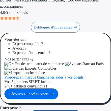
Éditeur :
Mes Aides Publiques Infogreffe
, +206 000 entreprises
Aides Région Guad
accompagnées
Aides Région Guya
4.8
/
5
sur
486
avis
Aides Région Mart
Débloquer d'autres aides
Aides Région Mayo
Vous êtes un :
Aides Région Réun
Expert-comptable ?
Avocat ?
Expert en financement ?
Couvertures
Nos partenaires
Aides Nationales
Aides Européennes
Proposez en marque blanche les aides à vos clients !
Vos 5 premiers SIRET inclus
240+ cabinets convaincus !
Nos tarifs
Découvrez l’accès Expert
Recherche autonome
Entreprise ?
Accompagnement