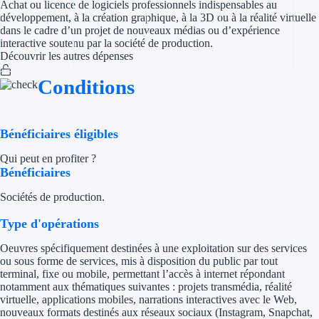
Achat ou licence de logiciels professionnels indispensables au
développement, à la création graphique, à la 3D ou à la réalité virtuelle
Appel à projet
dans le cadre d’un projet de nouveaux médias ou d’expérience
interactive soutenu par la société de production.
Découvrir les autres dépenses
Avance rembo
Conditions
Garantie banca
Par financeur
Bénéficiaires éligibles
Aides par organism
Qui peut en profiter ?
Bénéficiaires
Aides Bpifran
Sociétés de production.
Aides ADEM
Type d'opérations
Tous les finan
Oeuvres spécifiquement destinées à une exploitation sur des services
ou sous forme de services, mis à disposition du public par tout
terminal, fixe ou mobile, permettant l’accès à internet répondant
Solutions MAPi
notamment aux thématiques suivantes : projets transmédia, réalité
virtuelle, applications mobiles, narrations interactives avec le Web,
Simulateur d'éligibilité
nouveaux formats destinés aux réseaux sociaux (Instagram, Snapchat,