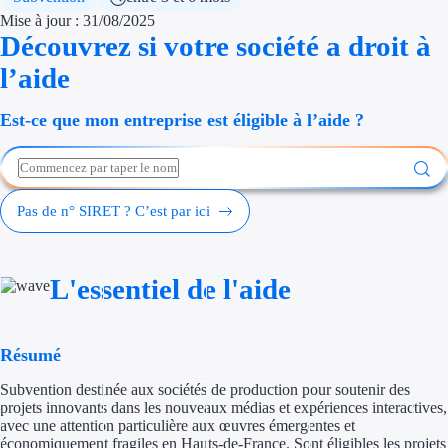
Économies d'én
Mise à jour : 31/08/2025
Découvrez si votre société a droit à
Aides RSE ent
l’aide
Étapes de vie
Est-ce que mon entreprise est éligible à l’aide ?
Création d'ent
Cession d'entr
Pas de n° SIRET ? C’est par ici
Entreprise en d
Aides Ressour
L'essentiel de l'aide
Type de financements
Résumé
Aides sans rembou
Subvention destinée aux sociétés de production pour soutenir des
projets innovants dans les nouveaux médias et expériences interactives,
Subventions
avec une attention particulière aux œuvres émergentes et
économiquement fragiles en Hauts-de-France. Sont éligibles les projets