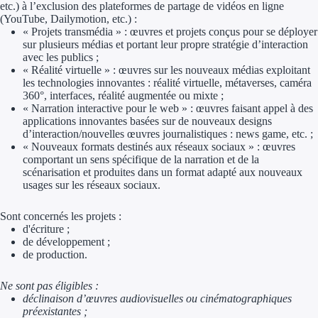
etc.) à l’exclusion des plateformes de partage de vidéos en ligne
(YouTube, Dailymotion, etc.) :
Trouvez des idées de dép
« Projets transmédia » : œuvres et projets conçus pour se déployer
sur plusieurs médias et portant leur propre stratégie d’interaction
Quelles aides pour votre
avec les publics ;
« Réalité virtuelle » : œuvres sur les nouveaux médias exploitant
Ouvrage
les technologies innovantes : réalité virtuelle, métaverses, caméra
360°, interfaces, réalité augmentée ou mixte ;
« Narration interactive pour le web » : œuvres faisant appel à des
Territoires
applications innovantes basées sur de nouveaux designs
d’interaction/nouvelles œuvres journalistiques : news game, etc. ;
« Nouveaux formats destinés aux réseaux sociaux » : œuvres
Régions de A à H
comportant un sens spécifique de la narration et de la
scénarisation et produites dans un format adapté aux nouveaux
Aides Région Auve
usages sur les réseaux sociaux.
Aides Région Bou
Sont concernés les projets :
d'écriture ;
Aides Région Bret
de développement ;
de production.
Aides Région Centr
Ne sont pas éligibles :
Aides Région Cors
déclinaison d’œuvres audiovisuelles ou cinématographiques
préexistantes ;