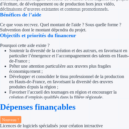
Concours entr
d’écriture, de développement ou de production hors jeux vidéo,
déclinaisons d’œuvres existantes et contenus promotionnels.
Bénéfices de l’aide
Réduction des 
Ce que vous recevez. Quel montant de l'aide ? Sous quelle forme ?
Accompagneme
Subvention dont le montant dépendra du projet.
Objectifs et priorités du financeur
Investir dans 
Pourquoi cette aide existe ?
Soutenir la diversité de la création et des auteurs, en favorisant en
Aides Fiscales et so
particulier l’émergence et l’accompagnement des talents en Hauts-
de-France ;
Crédits & rédu
Prêter une attention particulière aux œuvres plus fragiles
économiquement ;
Développer et consolider le tissu professionnel de la production
Exonération fi
en Hauts-de-France, en favorisant la diversité des œuvres
produites depuis la région ;
Aides Urssaf
Favoriser l’accueil des tournages en région et encourager la
création d’emplois qualifiés dans la filière régionale.
Prêts publics
Dépenses finançables
Prêt entrepris
Nouveau !
Licences de logiciels spécialisés pour création interactive
Prêt d'honneu