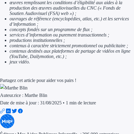
œuvres remplissant les conditions d’éligibilité aux aides à la
Aides Région Gran
production des œuvres audiovisuelles du CNC (« Fonds de
Soutien Audiovisuel (FSA) web ») ;
Aides Région Haut
ouvrages de référence (encyclopédies, atlas, etc.) et les services
d’information ;
concepts fondés sur un programme de flux ;
Régions de I à P
services d’information ou purement transactionnels ;
productions institutionnelles ;
Aides Région Île-d
contenus à caractère strictement promotionnel ou publicitaire ;
contenus destinés aux plateformes de partage de vidéos en ligne
(YouTube, Dailymotion,
etc.) ;
Aides Région Nor
jeux vidéo.
Aides Région Nouve
Partagez cet article pour aider vos pairs !
Aides Région Occit
Aides Région PAC
Auteur.rice :
Marthe Blin
Date de mise à jour : 31/08/2025
•
1 min de lecture
Aides Région Pays 
Outre-mer