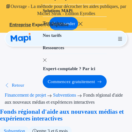
📘
Ouvrage
- La méthode pour décrocher les aides publiques, par
Solutions MAPi
Projets finançables
Michel Struk - Édition Eyrolles
Territoires
Investissement
Commander
Entreprise
Expert-comptable
Nos tarifs
Aides à l'inves
Ressources
Aides immobili
Aides financiè
Expert-comptable ? Par ici
Thématiques
Commencez gratuitement
Retour
Financement i
Financement de projet
Subventions
Fonds régional d'aide
Transition éco
aux nouveaux médias et expériences interactives
Fonds régional d'aide aux nouveaux médias et
Développement
expériences interactives
Transition nu
Subvention
entre 3 et 6 mois