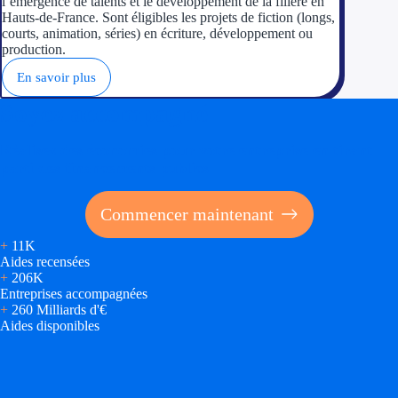
l’émergence de talents et le développement de la filière en
Hauts-de-France. Sont éligibles les projets de fiction (longs,
courts, animation, séries) en écriture, développement ou
production.
En savoir plus
Soyez accompagné
Réalisez des économies pour votre entreprise en tirant
parti des financements publics
Commencer maintenant
+
11K
Aides recensées
+
206K
Entreprises accompagnées
+
260 Milliards d'€
Aides disponibles