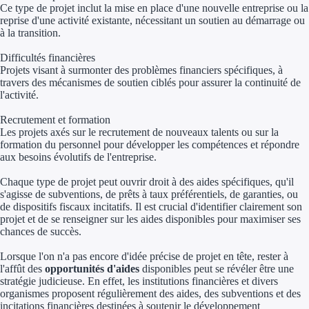
Ce type de projet inclut la mise en place d'une nouvelle entreprise ou la
reprise d'une activité existante, nécessitant un soutien au démarrage ou
Trouvez des idées de dép
à la transition.
Quelles aides pour votre
Difficultés financières
Projets visant à surmonter des problèmes financiers spécifiques, à
Ouvrage
travers des mécanismes de soutien ciblés pour assurer la continuité de
l'activité.
Territoires
Recrutement et formation
Les projets axés sur le recrutement de nouveaux talents ou sur la
Régions de A à H
formation du personnel pour développer les compétences et répondre
aux besoins évolutifs de l'entreprise.
Aides Région Auve
Chaque type de projet peut ouvrir droit à des aides spécifiques, qu'il
s'agisse de subventions, de prêts à taux préférentiels, de garanties, ou
Aides Région Bou
de dispositifs fiscaux incitatifs. Il est crucial d'identifier clairement son
projet et de se renseigner sur les aides disponibles pour maximiser ses
chances de succès.
Aides Région Bret
Lorsque l'on n'a pas encore d'idée précise de projet en tête, rester à
Aides Région Centr
l'affût des
opportunités d'aides
disponibles peut se révéler être une
stratégie judicieuse. En effet, les institutions financières et divers
Aides Région Cors
organismes proposent régulièrement des aides, des subventions et des
incitations financières destinées à soutenir le développement