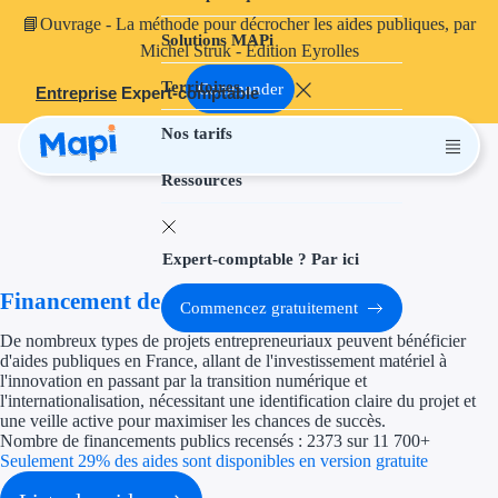
📘
Ouvrage
- La méthode pour décrocher les aides publiques, par
Solutions MAPi
Projets finançables
Michel Struk - Édition Eyrolles
Territoires
Investissement
Commander
Entreprise
Expert-comptable
Nos tarifs
Aides à l'inves
Ressources
Aides immobili
Aides financiè
Expert-comptable ? Par ici
Thématiques
Financement de projet
Commencez gratuitement
Financement i
De nombreux types de projets entrepreneuriaux peuvent bénéficier
d'aides publiques en France, allant de l'investissement matériel à
Transition éco
l'innovation en passant par la transition numérique et
l'internationalisation, nécessitant une identification claire du projet et
une veille active pour maximiser les chances de succès.
Développement
Nombre de financements publics recensés : 2373 sur 11 700+
Seulement 29% des aides sont disponibles en version gratuite
Transition nu