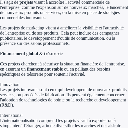
Il s'agit de
projets
visant à accroître l'activité commerciale de
Concours entr
l'entreprise, comme l'expansion sur de nouveaux marchés, le lancement
de nouveaux produits ou services, ou la mise en place de stratégies
Réduction des 
commerciales innovantes.
Accompagneme
Les projets de marketing visent à améliorer la visibilité et l'attractivité
de l'entreprise ou de ses produits. Cela peut inclure des campagnes
publicitaires, le développement d'outils de communication, ou la
Investir dans 
présence sur des salons professionnels.
Aides Fiscales et so
Financement global & trésorerie
Ces projets cherchent à sécuriser la situation financière de l'entreprise,
Crédits & rédu
en assurant un
financement stable
ou en palliant des besoins
spécifiques de trésorerie pour soutenir l'activité.
Exonération fi
Innovation
Aides Urssaf
Les projets innovants sont ceux qui développent de nouveaux produits,
services, ou procédés de fabrication. Ils peuvent également concerner
l'adoption de technologies de pointe ou la recherche et développement
Prêts publics
(R&D).
International
Prêt entrepris
L'internationalisation comprend les projets visant à exporter ou à
s'implanter à l'étranger, afin de diversifier les marchés et de saisir de
Prêt d'honneu