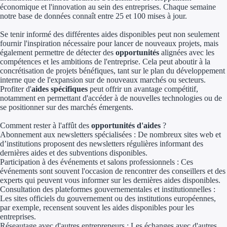
économique et l'innovation au sein des entreprises. Chaque semaine
Aides Région Gran
notre base de données connaît entre 25 et 100 mises à jour.
Aides Région Haut
Se tenir informé des différentes aides disponibles peut non seulement
fournir l'inspiration nécessaire pour lancer de nouveaux projets, mais
également permettre de détecter des
opportunités
alignées avec les
Régions de I à P
compétences et les ambitions de l'entreprise. Cela peut aboutir à la
concrétisation de projets bénéfiques, tant sur le plan du développement
Aides Région Île-d
interne que de l'expansion sur de nouveaux marchés ou secteurs.
Profiter d'
aides spécifiques
peut offrir un avantage compétitif,
Aides Région Nor
notamment en permettant d'accéder à de nouvelles technologies ou de
se positionner sur des marchés émergents.
Aides Région Nouve
Comment rester à l'affût des
opportunités d'aides
?
Abonnement aux newsletters spécialisées : De nombreux sites web et
Aides Région Occit
d’institutions proposent des newsletters régulières informant des
dernières aides et des subventions disponibles.
Aides Région PAC
Participation à des événements et salons professionnels : Ces
événements sont souvent l'occasion de rencontrer des conseillers et des
experts qui peuvent vous informer sur les dernières aides disponibles.
Aides Région Pays 
Consultation des plateformes gouvernementales et institutionnelles :
Les sites officiels du gouvernement ou des institutions européennes,
Outre-mer
par exemple, recensent souvent les aides disponibles pour les
entreprises.
Réseautage avec d'autres entrepreneurs : Les échanges avec d'autres