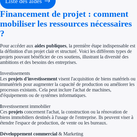
Liste des aides
Économies d'én
Financement de projet : comment
Aides RSE ent
mobiliser les ressources nécessaires
?
Étapes de vie
Pour accéder aux
aides publiques
, la première étape indispensable est
Création d'ent
la définition d'un projet clair et structuré. Voici les différents types de
projets pouvant bénéficier de ces soutiens, illustrant la diversité des
Cession d'entr
ambitions et des besoins des entreprises.
Entreprise en d
Investissements
Les
projets d'investissement
visent l'acquisition de biens matériels ou
immatériels pour augmenter la capacité de production ou améliorer les
Aides Ressour
processus existants. Cela peut inclure l'achat de machines,
d'équipements ou de systèmes informatiques.
Type de financements
I
nvestissement immobilier
Ces
projets
concernent l'achat, la construction ou la rénovation de
Aides sans rembou
biens immobiliers destinés à l'usage de l'entreprise. Ils peuvent viser à
étendre l'espace de production, de vente ou les bureaux.
Subventions
Développement commercial
& Marketing