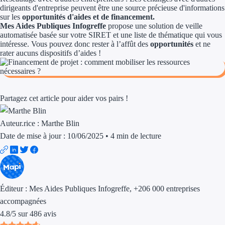
Aides Région Guad
dirigeants d'entreprise peuvent être une source précieuse d'informations
sur les
opportunités d'aides et de financement.
Aides Région Guya
Mes Aides Publiques Infogreffe
propose une solution de veille
automatisée basée sur votre SIRET et une liste de thématique qui vous
intéresse. Vous pouvez donc rester à l’affût des
opportunités
et ne
Aides Région Mart
rater aucuns dispositifs d’aides !
Aides Région Mayo
Aides Région Réun
Partagez cet article pour aider vos pairs !
Couvertures
Auteur.rice :
Marthe Blin
Aides Nationales
Date de mise à jour : 10/06/2025
•
4 min de lecture
Aides Européennes
Nos tarifs
Éditeur :
Mes Aides Publiques Infogreffe
, +206 000 entreprises
Recherche autonome
accompagnées
4.8
/
5
sur
486
avis
Accompagnement