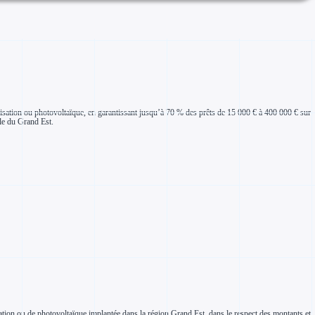
hanisation ou photovoltaïque, en garantissant jusqu’à 70 % des prêts de 15 000 € à 400 000 € sur
ole du Grand Est.
nisation ou de photovoltaïque implantée dans la région Grand Est, dans le respect des montants et