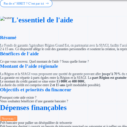
Investir dans une entreprise
Pas de n° SIRET ? C’est par ici
Aides Fiscales et sociales
Crédits & réductions d'impôt
Exonération fiscale
L'essentiel de l'aide
Aides Urssaf
Prêts publics
Prêt entreprise
Prêt d'honneur
Appel à projet
Résumé
Avance remboursable
Garantie bancaire entreprise
Le Fonds de garantie Agriculture Région Grand Est, en partenariat avec la SIAGI, facilite l’accè
Par financeur
2 à 15 ans. Ce dispositif allège le coût des garanties personnelles et soutient la création, la rep
Aides par organisme financeur
Bénéfices de l’aide
Aides Bpifrance
Aides ADEME
Ce que vous recevez. Quel montant de l'aide ? Sous quelle forme ?
Tous les financeurs
Montant de l’aide régionale
Solutions MAPi
Simulateur d'éligibilité
La Région et la SIAGI vous proposent une quotité de garantie pouvant aller
jusqu’à 70%
du m
Trouvez des idées de dépenses éligibles
La garantie est répartie à parts égales entre la Région et la SIAGI. La
part Région est gratuite
Quelles aides pour votre secteur ?
Le montant du crédit garanti se situe entre
15 000€ et 400 000€.
Ouvrage
La durée du crédit est comprise entre
2 et 15 ans
(prêt modulable possible).
Territoires
Objectifs et priorités du financeur
Régions de A à H
Aides Région Auvergne-Rhône-Alpes
Pourquoi cette aide existe ?
Aides Région Bourgogne-Franche-Comté
Vous souhaitez bénéficier d’une garantie bancaire ?
Aides Région Bretagne
Dépenses finançables
Aides Région Centre-Val de Loire
Aides Région Corse
Aides Région Grand-Est
Aides Région Hauts-de-France
Nouveau !
Régions de I à P
Prêt bancaire pour pallier un déséquilibre de trésorerie
Aides Région Île-de-France
Prêt bancaire destiné à couvrir un besoin de trésorerie ponctuel ou saisonnier et à pallier un dés