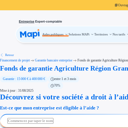
📘
Ouvra
Entreprise
Expert-comptable
Aides publiques
Solutions MAPi
Territoires
Nos tarifs
Aides publiques
Projets finançables
Investissement
Aides à l'investissement
Aides immobilier entreprise
Aides financières entreprise
Retour
Thématiques
Financement de projet
Garantie bancaire entreprise
Fonds de garantie Agriculture Régio
Financement innovation
Fonds de garantie Agriculture Région Gran
Transition écologique
Développement international
Transition numérique
Économies d'énergie et d'eau
Garantie : 15 000 € à 400 000 €
entre 1 et 3 mois
Aides RSE entreprise
70%
Étapes de vie
Mise à jour : 31/08/2025
Création d'entreprise
Cession d'entreprise
Découvrez si votre société a droit à l’ai
Entreprise en difficulté
Aides Ressources Humaines
Est-ce que mon entreprise est éligible à l’aide ?
Type de financements
Aides sans remboursement
Subventions
Concours entreprise
Réduction des coûts
Accompagnement entreprise