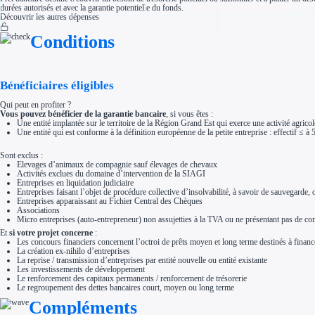
Aides Région Normandie
durées autorisés et avec la garantie potentielle du fonds.
Aides Région Nouvelle-Aquitaine
Découvrir les autres dépenses
Aides Région Occitanie
Aides Région PACA
Conditions
Aides Région Pays de la Loire
Outre-mer
Aides Région Guadeloupe
Aides Région Guyane
Bénéficiaires éligibles
Aides Région Martinique
Aides Région Mayotte
Aides Région Réunion
Qui peut en profiter ?
Vous pouvez bénéficier de la garantie bancaire
, si vous êtes :
Couvertures
Une entité implantée sur le territoire de la Région Grand Est qui exerce une activité agricol
Aides Nationales
Une entité qui est conforme à la définition européenne de la petite entreprise : effectif ≤ 
Aides Européennes
Nos tarifs
Sont exclus :
Recherche autonome
Elevages d’animaux de compagnie sauf élevages de chevaux
Accompagnement
Activités exclues du domaine d’intervention de la SIAGI
Ressources
Entreprises en liquidation judiciaire
FAQ
Entreprises faisant l’objet de procédure collective d’insolvabilité, à savoir de sauvegarde
Blog
Entreprises apparaissant au Fichier Central des Chèques
Nos guides
Associations
Nos partenaires
Micro entreprises (auto-entrepreneur) non assujetties à la TVA ou ne présentant pas de com
Contactez-nous
Et
si votre projet concerne
:
Les concours financiers concernent l’octroi de prêts moyen et long terme destinés à financ
La création ex-nihilo d’entreprises
La reprise / transmission d’entreprises par entité nouvelle ou entité existante
Les investissements de développement
Le renforcement des capitaux permanents / renforcement de trésorerie
Le regroupement des dettes bancaires court, moyen ou long terme
Compléments