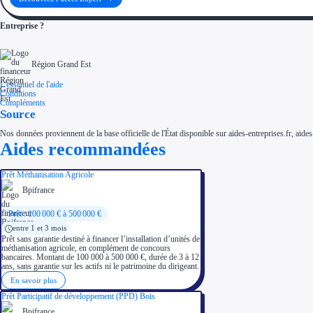
Entreprise ?
Région Grand Est
L'essentiel de l'aide
Conditions
Compléments
Source
Nos données proviennent de la base officielle de l'État disponible sur aides-entreprises.fr, aides
Aides recommandées
Prêt Méthanisation Agricole
Bpifrance
Prêt : 100 000 € à 500 000 €
entre 1 et 3 mois
Prêt sans garantie destiné à financer l’installation d’unités de
méthanisation agricole, en complément de concours
bancaires. Montant de 100 000 à 500 000 €, durée de 3 à 12
ans, sans garantie sur les actifs ni le patrimoine du dirigeant.
En savoir plus
Prêt Participatif de développement (PPD) Bois
Bpifrance