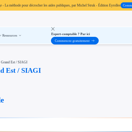
ge
- La méthode pour décrocher les aides publiques, par Michel Struk - Édition Eyrolles
Comm
Expert-comptable ? Par ici
Ressources
Commencez gratuitement
n Grand Est / SIAGI
d Est / SIAGI
de