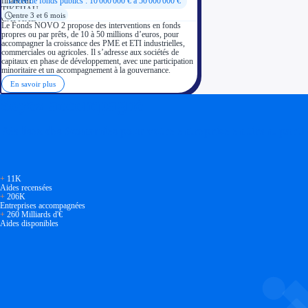
Levée de fonds publics : 10 000 000 € à 50 000 000 €
entre 3 et 6 mois
Le Fonds NOVO 2 propose des interventions en fonds
propres ou par prêts, de 10 à 50 millions d’euros, pour
accompagner la croissance des PME et ETI industrielles,
commerciales ou agricoles. Il s’adresse aux sociétés de
capitaux en phase de développement, avec une participation
minoritaire et un accompagnement à la gouvernance.
En savoir plus
Soyez accompagné
Réalisez des économies pour votre entreprise en tirant parti
+
11K
Aides recensées
+
206K
Entreprises accompagnées
+
260 Milliards d'€
Aides disponibles