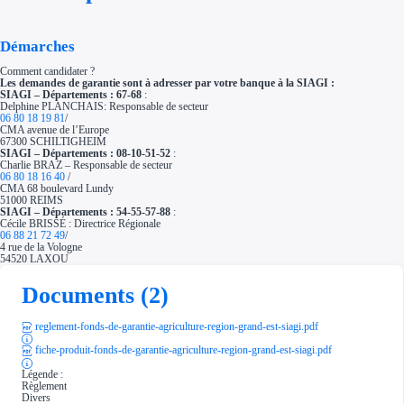
Démarches
Comment candidater ?
Les demandes de garantie sont à adresser par votre banque à la SIAGI :
SIAGI – Départements : 67-68
:
Delphine PLANCHAIS: Responsable de secteur
06 80 18 19 81
/
CMA avenue de l’Europe
67300 SCHILTIGHEIM
SIAGI – Départements : 08-10-51-52
:
Charlie BRAZ – Responsable de secteur
06 80 18 16 40
/
CMA 68 boulevard Lundy
51000 REIMS
SIAGI – Départements : 54-55-57-88
:
Cécile BRISSÉ : Directrice Régionale
06 88 21 72 49
/
4 rue de la Vologne
54520 LAXOU
Documents (2)
reglement-fonds-de-garantie-agriculture-region-grand-est-siagi.pdf
fiche-produit-fonds-de-garantie-agriculture-region-grand-est-siagi.pdf
Légende :
Règlement
Divers