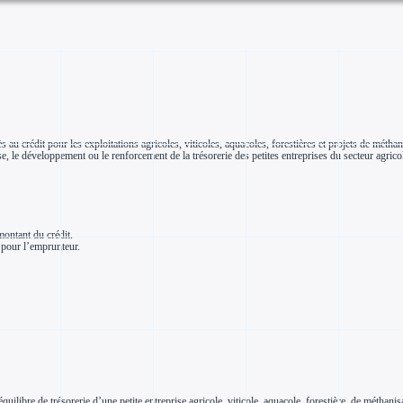
s au crédit pour les exploitations agricoles, viticoles, aquacoles, forestières et projets de mét
rise, le développement ou le renforcement de la trésorerie des petites entreprises du secteur agric
ontant du crédit.
pour l’emprunteur.
équilibre de trésorerie d’une petite entreprise agricole, viticole, aquacole, forestière, de métha