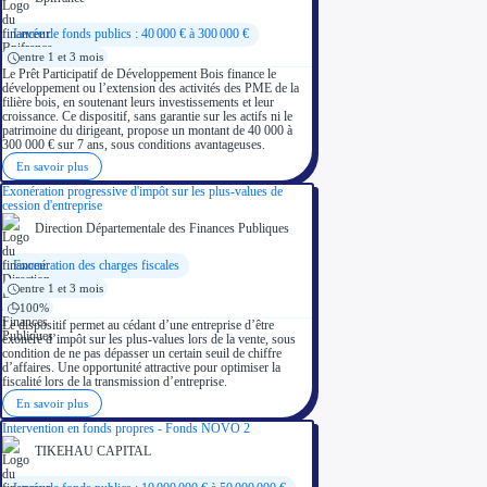
Levée de fonds publics : 40 000 € à 300 000 €
entre 1 et 3 mois
Le Prêt Participatif de Développement Bois finance le
développement ou l’extension des activités des PME de la
filière bois, en soutenant leurs investissements et leur
croissance. Ce dispositif, sans garantie sur les actifs ni le
patrimoine du dirigeant, propose un montant de 40 000 à
300 000 € sur 7 ans, sous conditions avantageuses.
En savoir plus
Exonération progressive d'impôt sur les plus-values de
cession d'entreprise
Direction Départementale des Finances Publiques
Exonération des charges fiscales
entre 1 et 3 mois
100%
Le dispositif permet au cédant d’une entreprise d’être
exonéré d’impôt sur les plus-values lors de la vente, sous
condition de ne pas dépasser un certain seuil de chiffre
d’affaires. Une opportunité attractive pour optimiser la
fiscalité lors de la transmission d’entreprise.
En savoir plus
Intervention en fonds propres - Fonds NOVO 2
TIKEHAU CAPITAL