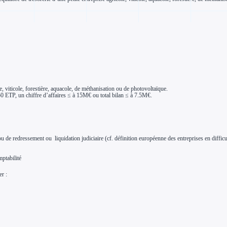
e, viticole, forestière, aquacole, de méthanisation ou de photovoltaïque.
à 50 ETP, un chiffre d’affaires ≤ à 15M€ ou total bilan ≤ à 7.5M€.
, ou de redressement ou liquidation judiciaire (cf. définition européenne des entreprises en diff
ptabilité
er :