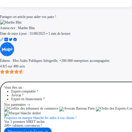
Partagez cet article pour aider vos pairs !
Auteur.rice :
Marthe Blin
Date de mise à jour : 31/08/2025
•
1 min de lecture
Éditeur :
Mes Aides Publiques Infogreffe
, +206 000 entreprises accompagnées
4.8
/
5
sur
486
avis
Vous êtes un :
Expert-comptable ?
Avocat ?
Expert en financement ?
Nos partenaires
Proposez en marque blanche les aides à vos clients !
Vos 5 premiers SIRET inclus
240+ cabinets convaincus !
Découvrez l’accès Expert