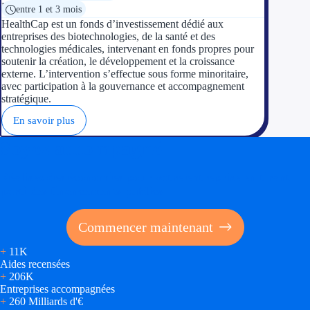
entre 1 et 3 mois
HealthCap est un fonds d’investissement dédié aux
entreprises des biotechnologies, de la santé et des
technologies médicales, intervenant en fonds propres pour
soutenir la création, le développement et la croissance
externe. L’intervention s’effectue sous forme minoritaire,
avec participation à la gouvernance et accompagnement
stratégique.
En savoir plus
Soyez accompagné
Réalisez des économies pour votre entreprise en tirant
parti des financements publics
Commencer maintenant
+
11K
Aides recensées
+
206K
Entreprises accompagnées
+
260 Milliards d'€