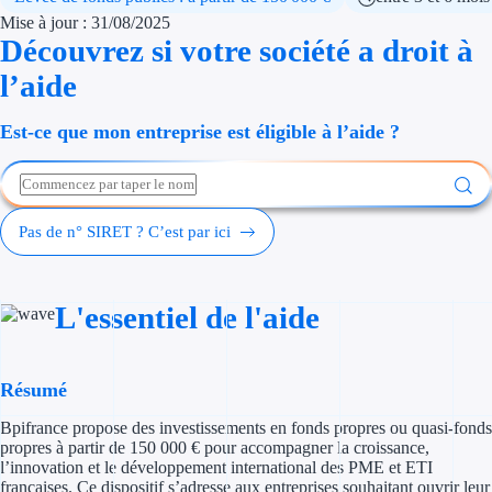
Économies d'én
Mise à jour : 31/08/2025
Découvrez si votre société a droit à
Aides RSE ent
l’aide
Étapes de vie
Est-ce que mon entreprise est éligible à l’aide ?
Création d'ent
Cession d'entr
Pas de n° SIRET ? C’est par ici
Entreprise en d
Aides Ressour
L'essentiel de l'aide
Type de financements
Résumé
Aides sans rembou
Bpifrance propose des investissements en fonds propres ou quasi-fonds
propres à partir de 150 000 € pour accompagner la croissance,
Subventions
l’innovation et le développement international des PME et ETI
françaises. Ce dispositif s’adresse aux entreprises souhaitant ouvrir leur