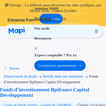
📘
Ouvrage
- La méthode pour décrocher les aides publiques, par
Solutions MAPi
Projets finançables
Michel Struk - Édition Eyrolles
Territoires
Investissement
Commander
Entreprise
Expert-comptable
Nos tarifs
Aides à l'inves
Ressources
Aides immobili
Aides financiè
Expert-comptable ? Par ici
Thématiques
Commencez gratuitement
Retour
Financement i
Financement de projet
Investir dans une entreprise
Fonds
Transition éco
d’investissement Bpifrance Capital Développement
Fonds d’investissement Bpifrance Capital
Développement
Développement
Transition nu
Levée de fonds publics : à partir de 150 000 €
entre 3 et 6 mois