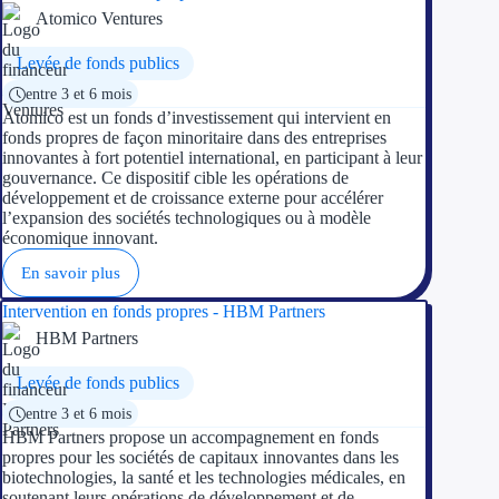
Aides Région Guad
Atomico Ventures
Aides Région Guya
Levée de fonds publics
entre 3 et 6 mois
Aides Région Mart
Atomico est un fonds d’investissement qui intervient en
fonds propres de façon minoritaire dans des entreprises
Aides Région Mayo
innovantes à fort potentiel international, en participant à leur
gouvernance. Ce dispositif cible les opérations de
Aides Région Réun
développement et de croissance externe pour accélérer
l’expansion des sociétés technologiques ou à modèle
économique innovant.
Couvertures
En savoir plus
Aides Nationales
Intervention en fonds propres - HBM Partners
HBM Partners
Aides Européennes
Levée de fonds publics
Nos tarifs
entre 3 et 6 mois
HBM Partners propose un accompagnement en fonds
Recherche autonome
propres pour les sociétés de capitaux innovantes dans les
biotechnologies, la santé et les technologies médicales, en
Accompagnement
soutenant leurs opérations de développement et de