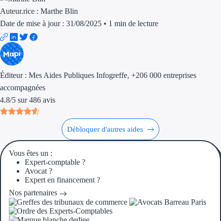
Auteur.rice :
Marthe Blin
Trouvez des idées de dép
Date de mise à jour : 31/08/2025
•
1 min de lecture
Quelles aides pour votre
Ouvrage
Éditeur :
Mes Aides Publiques Infogreffe
, +206 000 entreprises
Territoires
accompagnées
4.8
/
5
sur
486
avis
Régions de A à H
Aides Région Auve
Débloquer d'autres aides
Aides Région Bou
Vous êtes un :
Expert-comptable ?
Aides Région Bret
Avocat ?
Expert en financement ?
Aides Région Centr
Nos partenaires
Aides Région Cors