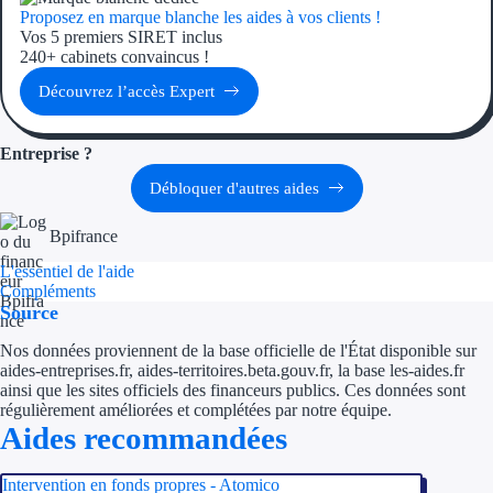
Aides Région Gran
Proposez en marque blanche les aides à vos clients !
Vos 5 premiers SIRET inclus
240+ cabinets convaincus !
Aides Région Haut
Découvrez l’accès Expert
Régions de I à P
Entreprise ?
Aides Région Île-d
Débloquer d'autres aides
Aides Région Nor
Bpifrance
Aides Région Nouve
L'essentiel de l'aide
Compléments
Aides Région Occit
Source
Aides Région PAC
Nos données proviennent de la base officielle de l'État disponible sur
aides-entreprises.fr, aides-territoires.beta.gouv.fr, la base les-aides.fr
ainsi que les sites officiels des financeurs publics. Ces données sont
Aides Région Pays 
régulièrement améliorées et complétées par notre équipe.
Aides recommandées
Outre-mer
Intervention en fonds propres - Atomico