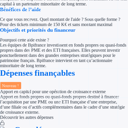
Concours entr
capital à un partenaire minoritaire de long terme.
Bénéfices de l’aide
Réduction des 
Ce que vous recevez. Quel montant de l'aide ? Sous quelle forme ?
Pour des tickets minimum de 150 K€ et sans montant maximal
Accompagneme
Objectifs et priorités du financeur
Investir dans 
Pourquoi cette aide existe ?
Les équipes de Bpifrance investissent en fonds propres ou quasi-fonds
propres dans des PME et des ETI françaises. Elles peuvent investir
Aides Fiscales et so
ponctuellement dans des grandes entreprises stratégiques pour le
patrimoine français. Bpifrance intervient en tant qu’actionnaire
Crédits & rédu
minoritaire de long terme.
Dépenses finançables
Exonération fi
Nouveau !
Aides Urssaf
Apport en capital pour une opération de croissance externe
Apport en fonds propres ou quasi-fonds propres destiné à financer
l’acquisition par une PME ou une ETI française d’une entreprise,
Prêts publics
d’une filiale ou d’actifs complémentaires dans le cadre d’une stratégie
de croissance externe.
Prêt entrepris
Découvrir les autres dépenses
Prêt d'honneu