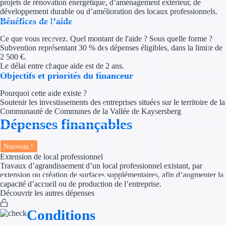
projets de rénovation énergétique, d’aménagement extérieur, de
Concours entr
développement durable ou d’amélioration des locaux professionnels.
Bénéfices de l’aide
Réduction des 
Ce que vous recevez. Quel montant de l'aide ? Sous quelle forme ?
Accompagneme
Subvention représentant 30 % des dépenses éligibles, dans la limite de
2 500 €.
Le délai entre chaque aide est de 2 ans.
Investir dans 
Objectifs et priorités du financeur
Pourquoi cette aide existe ?
Aides Fiscales et so
Soutenir les investissements des entreprises situées sur le territoire de la
Communauté de Communes de la Vallée de Kaysersberg
Crédits & rédu
Dépenses finançables
Exonération fi
Nouveau !
Extension de local professionnel
Aides Urssaf
Travaux d’agrandissement d’un local professionnel existant, par
extension ou création de surfaces supplémentaires, afin d’augmenter la
Prêts publics
capacité d’accueil ou de production de l’entreprise.
Découvrir les autres dépenses
Prêt entrepris
Conditions
Prêt d'honneu