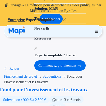
📘
Ouvrage
- La méthode pour décrocher les aides publiques, par
Solutions MAPi
Projets finançables
Michel Struk - Édition Eyrolles
Territoires
Investissement
Commander
Entreprise
Expert-comptable
Nos tarifs
Aides à l'inves
Ressources
Aides immobili
Aides financiè
Expert-comptable ? Par ici
Thématiques
Commencez gratuitement
Retour
Financement i
Financement de projet
Subventions
Fond pour
Transition éco
l’investissement et les travaux
Fond pour l’investissement et les travaux
Développement
Subvention : 900 € à 2 500 €
entre 3 et 6 mois
Transition nu