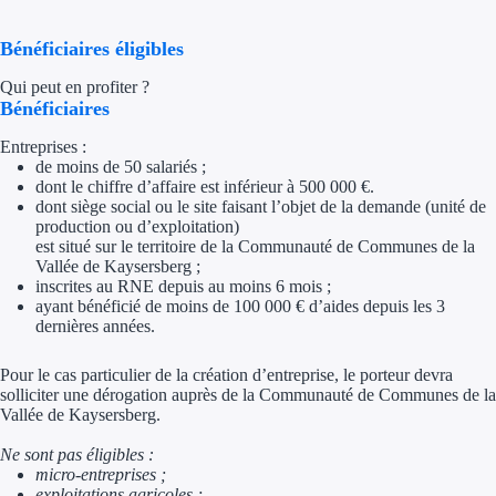
Appel à projet
Bénéficiaires éligibles
Qui peut en profiter ?
Avance rembo
Bénéficiaires
Garantie banca
Entreprises :
de moins de 50 salariés ;
dont le chiffre d’affaire est inférieur à 500 000 €.
Par financeur
dont siège social ou le site faisant l’objet de la demande (unité de
production ou d’exploitation)
Aides par organism
est situé sur le territoire de la Communauté de Communes de la
Vallée de Kaysersberg ;
inscrites au RNE depuis au moins 6 mois ;
Aides Bpifran
ayant bénéficié de moins de 100 000 € d’aides depuis les 3
dernières années.
Aides ADEM
Pour le cas particulier de la création d’entreprise, le porteur devra
Tous les finan
solliciter une dérogation auprès de la Communauté de Communes de la
Vallée de Kaysersberg.
Solutions MAPi
Ne sont pas éligibles :
micro-entreprises ;
Simulateur d'éligibilité
exploitations agricoles ;