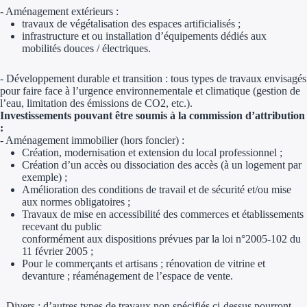
Aides Région Gran
- Aménagement extérieurs :
travaux de végétalisation des espaces artificialisés ;
infrastructure et ou installation d’équipements dédiés aux
Aides Région Haut
mobilités douces / électriques.
Régions de I à P
- Développement durable et transition : tous types de travaux envisagés
pour faire face à l’urgence environnementale et climatique (gestion de
Aides Région Île-d
l’eau, limitation des émissions de CO2, etc.).
Investissements pouvant être soumis à la commission d’attribution
:
Aides Région Nor
- Aménagement immobilier (hors foncier) :
Création, modernisation et extension du local professionnel ;
Aides Région Nouve
Création d’un accès ou dissociation des accès (à un logement par
exemple) ;
Aides Région Occit
Amélioration des conditions de travail et de sécurité et/ou mise
aux normes obligatoires ;
Travaux de mise en accessibilité des commerces et établissements
Aides Région PAC
recevant du public
conformément aux dispositions prévues par la loi n°2005-102 du
Aides Région Pays 
11 février 2005 ;
Pour le commerçants et artisans ; rénovation de vitrine et
devanture ; réaménagement de l’espace de vente.
Outre-mer
- Divers : d’autres types de travaux non spécifiés ci-dessus pourront