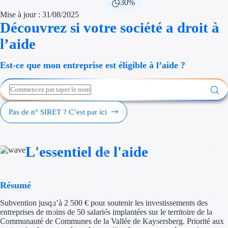
30%
Économies d'én
Mise à jour : 31/08/2025
Découvrez si votre société a droit à
Aides RSE ent
l’aide
Étapes de vie
Est-ce que mon entreprise est éligible à l’aide ?
Création d'ent
Cession d'entr
Pas de n° SIRET ? C’est par ici
Entreprise en d
Aides Ressour
L'essentiel de l'aide
Type de financements
Résumé
Aides sans rembou
Subvention jusqu’à 2 500 € pour soutenir les investissements des
Subventions
entreprises de moins de 50 salariés implantées sur le territoire de la
Communauté de Communes de la Vallée de Kaysersberg. Priorité aux