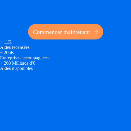
Réalisez des économies pour votre entreprise en tirant
parti des financements publics
Commencer maintenant
+
11K
Aides recensées
+
206K
Entreprises accompagnées
+
260 Milliards d'€
Aides disponibles