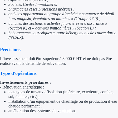
Sociétés Civiles Immobilières
Trouvez des idées de dép
pharmacies et les professions libérales ;
activités appartenant au groupe d’activité « commerce de détail
hors magasin, éventaires ou marchés » (Groupe 47.9) ;
Quelles aides pour votre
activités des sections « activités financières et d'assurance »
(Section K) et « activités immobilières » (Section L) ;
Ouvrage
hébergements touristiques et autre hébergements de courte durée
(55.20Z).
Territoires
Précisions
Régions de A à H
L’investissement doit être supérieur à 3 000 € HT et ne doit pas être
réalisé avant la demande de subvention.
Aides Région Auve
Type d'opérations
Aides Région Bou
Investissements prioritaires :
- Rénovation énergétique :
Aides Région Bret
tous types de travaux d’isolation (intérieure, extérieure, comble,
sol, fenêtres, etc.) ;
Aides Région Centr
installation d’un équipement de chauffage ou de production d’eau
chaude performant ;
Aides Région Cors
amélioration des systèmes de ventilation.