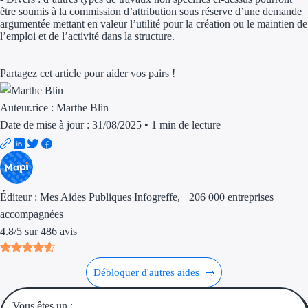
Aides Région Guad
être soumis à la commission d’attribution sous réserve d’une demande
argumentée mettant en valeur l’utilité pour la création ou le maintien de
Aides Région Guya
l’emploi et de l’activité dans la structure.
Aides Région Mart
Partagez cet article pour aider vos pairs !
Aides Région Mayo
Auteur.rice :
Marthe Blin
Aides Région Réun
Date de mise à jour : 31/08/2025
•
1 min de lecture
Couvertures
Aides Nationales
Éditeur :
Mes Aides Publiques Infogreffe
, +206 000 entreprises
Aides Européennes
accompagnées
4.8
/
5
sur
486
avis
Nos tarifs
Débloquer d'autres aides
Recherche autonome
Accompagnement
Vous êtes un :