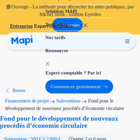
📘
Ouvrage
- La méthode pour décrocher les aides publiques, par
Solutions MAPi
Projets finançables
Michel Struk - Édition Eyrolles
Territoires
Investissement
Commander
Entreprise
Expert-comptable
Nos tarifs
Aides à l'inves
Ressources
Aides immobili
Aides financiè
Expert-comptable ? Par ici
Thématiques
Commencez gratuitement
Retour
Financement i
Financement de projet
Subventions
Fond pour le
Transition éco
développement de nouveaux procédés d’économie circulaire
Fond pour le développement de nouveaux
Développement
procédés d’économie circulaire
Transition nu
Subvention : 500 € à 2 000 €
entre 3 et 6 mois