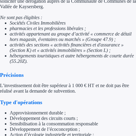
solliciter une dérogation auprès de la Communauté de Communes de la
Vallée de Kaysersberg.
Trouvez des idées de dép
Ne sont pas éligibles :
Quelles aides pour votre
Sociétés Civiles Immobilières
pharmacies et les professions libérales ;
activités appartenant au groupe d’activité « commerce de détail
Ouvrage
hors magasin, éventaires ou marchés » (Groupe 47.9) ;
activités des sections « activités financières et d'assurance »
(Section K) et « activités immobilières » (Section L) ;
Territoires
hébergements touristiques et autre hébergements de courte durée
(55.20Z).
Régions de A à H
Précisions
Aides Région Auve
L’investissement doit être supérieur à 1 000 € HT et ne doit pas être
Aides Région Bou
réalisé avant la demande de subvention.
Type d'opérations
Aides Région Bret
Approvisionnement durable ;
Aides Région Centr
Développement des circuits courts ;
Sensibilisation à la consommation responsable
Aides Région Cors
Développement de l’écoconception ;
Action d’écologie industrielle et territoriale ;