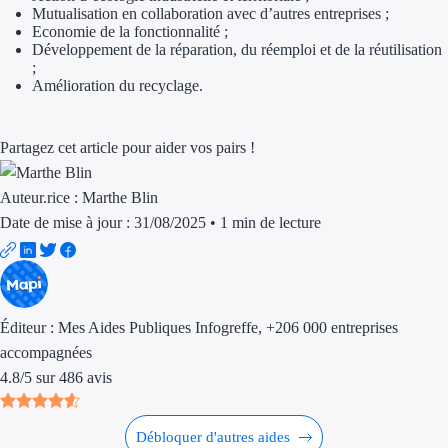
Mutualisation en collaboration avec d’autres entreprises ;
Aides Région Gran
Economie de la fonctionnalité ;
Développement de la réparation, du réemploi et de la réutilisation
Aides Région Haut
;
Amélioration du recyclage.
Régions de I à P
Partagez cet article pour aider vos pairs !
Aides Région Île-d
Aides Région Nor
Auteur.rice :
Marthe Blin
Date de mise à jour : 31/08/2025
•
1 min de lecture
Aides Région Nouve
Aides Région Occit
Aides Région PAC
Éditeur :
Mes Aides Publiques Infogreffe
, +206 000 entreprises
accompagnées
Aides Région Pays 
4.8
/
5
sur
486
avis
Outre-mer
Débloquer d'autres aides