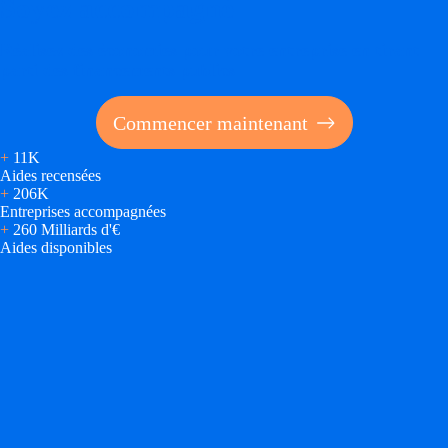
Soyez accompagné
Réalisez des économies pour votre entreprise en tirant
parti des financements publics
Commencer maintenant
+
11K
Aides recensées
+
206K
Entreprises accompagnées
+
260 Milliards d'€
Aides disponibles