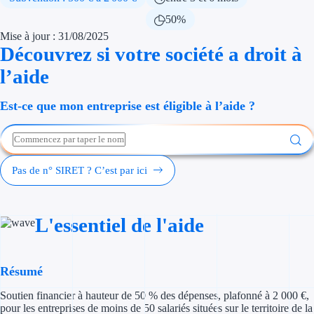
Économies d'én
50%
Mise à jour : 31/08/2025
Aides RSE ent
Découvrez si votre société a droit à
l’aide
Étapes de vie
Est-ce que mon entreprise est éligible à l’aide ?
Création d'ent
Cession d'entr
Entreprise en d
Pas de n° SIRET ? C’est par ici
Aides Ressour
L'essentiel de l'aide
Type de financements
Aides sans rembou
Résumé
Subventions
Soutien financier à hauteur de 50 % des dépenses, plafonné à 2 000 €,
pour les entreprises de moins de 50 salariés situées sur le territoire de la