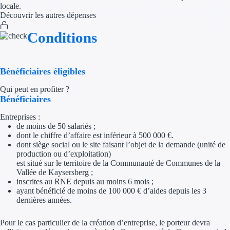
locale.
Découvrir les autres dépenses
Appel à projet
Conditions
Avance rembo
Garantie banca
Bénéficiaires éligibles
Qui peut en profiter ?
Par financeur
Bénéficiaires
Aides par organism
Entreprises :
de moins de 50 salariés ;
Aides Bpifran
dont le chiffre d’affaire est inférieur à 500 000 €.
dont siège social ou le site faisant l’objet de la demande (unité de
production ou d’exploitation)
Aides ADEM
est situé sur le territoire de la Communauté de Communes de la
Vallée de Kaysersberg ;
Tous les finan
inscrites au RNE depuis au moins 6 mois ;
ayant bénéficié de moins de 100 000 € d’aides depuis les 3
dernières années.
Solutions MAPi
Pour le cas particulier de la création d’entreprise, le porteur devra
Simulateur d'éligibilité