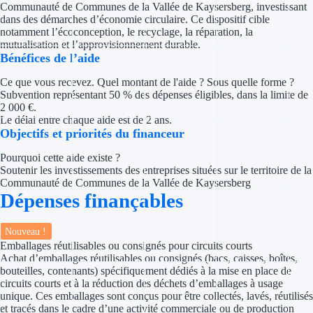
Communauté de Communes de la Vallée de Kaysersberg, investissant
Concours entr
dans des démarches d’économie circulaire. Ce dispositif cible
notamment l’écoconception, le recyclage, la réparation, la
Réduction des 
mutualisation et l’approvisionnement durable.
Bénéfices de l’aide
Accompagneme
Ce que vous recevez. Quel montant de l'aide ? Sous quelle forme ?
Subvention représentant 50 % des dépenses éligibles, dans la limite de
Investir dans 
2 000 €.
Le délai entre chaque aide est de 2 ans.
Aides Fiscales et so
Objectifs et priorités du financeur
Pourquoi cette aide existe ?
Crédits & rédu
Soutenir les investissements des entreprises situées sur le territoire de la
Communauté de Communes de la Vallée de Kaysersberg
Exonération fi
Dépenses finançables
Aides Urssaf
Nouveau !
Emballages réutilisables ou consignés pour circuits courts
Prêts publics
Achat d’emballages réutilisables ou consignés (bacs, caisses, boîtes,
bouteilles, contenants) spécifiquement dédiés à la mise en place de
circuits courts et à la réduction des déchets d’emballages à usage
Prêt entrepris
unique. Ces emballages sont conçus pour être collectés, lavés, réutilisés
et tracés dans le cadre d’une activité commerciale ou de production
Prêt d'honneu