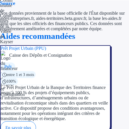
Source
Ressources
Nos données proviennent de la base officielle de l'État disponible sur
aides-entreprises.fr, aides-territoires.beta.gouv.fr, la base les-aides.fr
ainsi que les sites officiels des financeurs publics. Ces données sont
FAQ
régulièrement améliorées et complétées par notre équipe.
Aides recommandées
Blog
Prêt Projet Urbain (PPU)
Nos guides
Caisse des Dépôts et Consignation
Nos partenaires
Prêt
Contactez-nous
entre 1 et 3 mois
100%
Le Prêt Projet Urbain de la Banque des Territoires finance
jusqu’à 100 % des projets d’équipements publics,
d’infrastructures, d’aménagements urbains ou de
revitalisation économique situés dans des quartiers en veille
active. Ce dispositif propose des conditions avantageuses,
notamment pour les opérations intégrant des critères de
transition écologique et énergétique.
En savoir plus