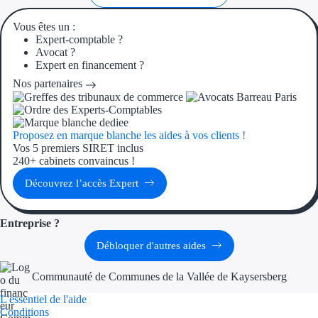
Aides Région Guad
Vous êtes un :
Aides Région Guya
Expert-comptable ?
Avocat ?
Aides Région Mart
Expert en financement ?
Nos partenaires
Aides Région Mayo
Aides Région Réun
Proposez en marque blanche les aides à vos clients !
Vos 5 premiers SIRET inclus
Couvertures
240+ cabinets convaincus !
Découvrez l’accès Expert
Aides Nationales
Aides Européennes
Entreprise ?
Débloquer d'autres aides
Nos tarifs
Communauté de Communes de la Vallée de Kaysersberg
Recherche autonome
L'essentiel de l'aide
Conditions
Accompagnement