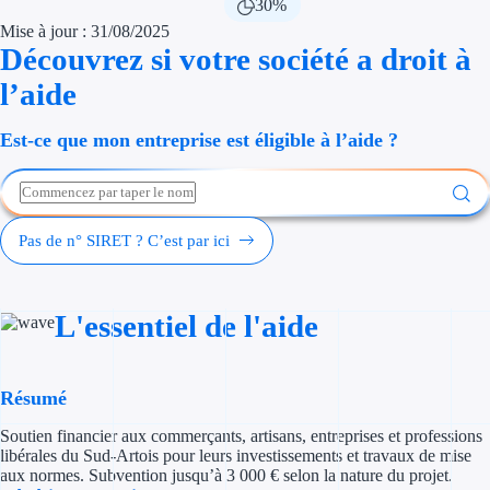
30%
Économies d'én
Mise à jour : 31/08/2025
Découvrez si votre société a droit à
Aides RSE ent
l’aide
Étapes de vie
Est-ce que mon entreprise est éligible à l’aide ?
Création d'ent
Cession d'entr
Pas de n° SIRET ? C’est par ici
Entreprise en d
Aides Ressour
L'essentiel de l'aide
Type de financements
Résumé
Aides sans rembou
Soutien financier aux commerçants, artisans, entreprises et professions
Subventions
libérales du Sud-Artois pour leurs investissements et travaux de mise
aux normes. Subvention jusqu’à 3 000 € selon la nature du projet.