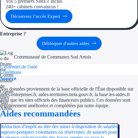
Vos 5 premiers SIRET inclus
Aides Région Gran
240+ cabinets convaincus !
Découvrez l’accès Expert
Aides Région Haut
Régions de I à P
Entreprise ?
Débloquer d'autres aides
Aides Région Île-d
Communauté de Communes Sud Artois
Aides Région Nor
L'essentiel de l'aide
Aides Région Nouve
Conditions
Source
Aides Région Occit
Nos données proviennent de la base officielle de l'État disponible sur
aides-entreprises.fr, aides-territoires.beta.gouv.fr, la base les-aides.fr
Aides Région PAC
ainsi que les sites officiels des financeurs publics. Ces données sont
régulièrement améliorées et complétées par notre équipe.
Aides Région Pays 
Aides recommandées
Outre-mer
Réduction d'impôt au titre des mises à disposition de salariés
sapeurs-pompiers volontaires ou réservistes, de salariés pour
la réserve opérationnelle des forces armées ou pour la