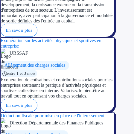
développement, la croissance externe ou la transmission
d'entreprises de tout secteur. L'investissement est
Ressources
minoritaire, avec participation à la gouvernance et modalités
de sortie définies dès l'entrée au capital.
FAQ
En savoir plus
Blog
Exonération sur les activités physiques et sportives en
entreprise
Nos guides
URSSAF
Nos partenaires
Allègement des charges sociales
entre 1 et 3 mois
Contactez-nous
Exonération de cotisations et contributions sociales pour les
entreprises soutenant la pratique d’activités physiques et
sportives collectives en interne. Valorisez le bien-être au
travail tout en optimisant vos charges sociales.
En savoir plus
Déduction fiscale pour mise en place de l'intéressement
Direction Départementale des Finances Publiques