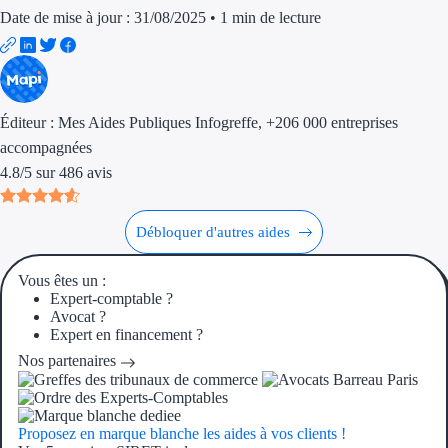
Date de mise à jour : 31/08/2025
•
1 min de lecture
Trouvez des idées de dép
Quelles aides pour votre
Ouvrage
Éditeur :
Mes Aides Publiques Infogreffe
, +206 000 entreprises
accompagnées
Territoires
4.8
/
5
sur
486
avis
Régions de A à H
Débloquer d'autres aides
Aides Région Auve
Vous êtes un :
Aides Région Bou
Expert-comptable ?
Avocat ?
Expert en financement ?
Aides Région Bret
Nos partenaires
Aides Région Centr
Aides Région Cors
Proposez en marque blanche les aides à vos clients !