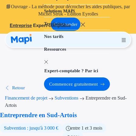
📘
Ouvrage
- La méthode pour décrocher les aides publiques, par
Solutions MAPi
Projets finançables
Michel Struk - Édition Eyrolles
Territoires
Investissement
Commander
Entreprise
Expert-comptable
Nos tarifs
Aides à l'inves
Ressources
Aides immobili
Aides financiè
Expert-comptable ? Par ici
Thématiques
Commencez gratuitement
Retour
Financement i
Financement de projet
Subventions
Entreprendre en Sud-
Transition éco
Artois
Entreprendre en Sud-Artois
Développement
Subvention : jusqu'à 3 000 €
entre 1 et 3 mois
Transition nu