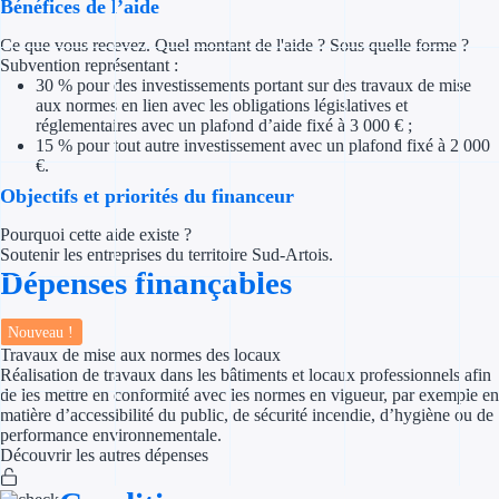
Bénéfices de l’aide
Concours entr
Ce que vous recevez. Quel montant de l'aide ? Sous quelle forme ?
Réduction des 
Subvention représentant :
30 % pour des investissements portant sur des travaux de mise
Accompagneme
aux normes en lien avec les obligations législatives et
réglementaires avec un plafond d’aide fixé à 3 000 € ;
15 % pour tout autre investissement avec un plafond fixé à 2 000
Investir dans 
€.
Objectifs et priorités du financeur
Aides Fiscales et so
Pourquoi cette aide existe ?
Soutenir les entreprises du territoire Sud-Artois.
Crédits & rédu
Dépenses finançables
Exonération fi
Nouveau !
Aides Urssaf
Travaux de mise aux normes des locaux
Réalisation de travaux dans les bâtiments et locaux professionnels afin
de les mettre en conformité avec les normes en vigueur, par exemple en
Prêts publics
matière d’accessibilité du public, de sécurité incendie, d’hygiène ou de
performance environnementale.
Prêt entrepris
Découvrir les autres dépenses
Prêt d'honneu