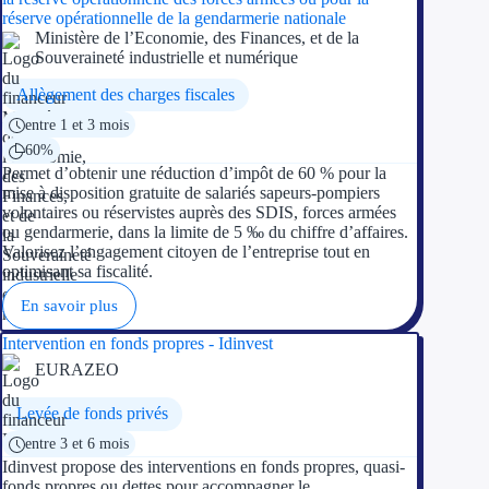
Aides Région Guad
réserve opérationnelle de la gendarmerie nationale
Ministère de l’Economie, des Finances, et de la
Aides Région Guya
Souveraineté industrielle et numérique
Allègement des charges fiscales
Aides Région Mart
entre 1 et 3 mois
Aides Région Mayo
60%
Permet d’obtenir une réduction d’impôt de 60 % pour la
Aides Région Réun
mise à disposition gratuite de salariés sapeurs-pompiers
volontaires ou réservistes auprès des SDIS, forces armées
ou gendarmerie, dans la limite de 5 ‰ du chiffre d’affaires.
Couvertures
Valorisez l’engagement citoyen de l’entreprise tout en
optimisant sa fiscalité.
Aides Nationales
En savoir plus
Aides Européennes
Intervention en fonds propres - Idinvest
EURAZEO
Nos tarifs
Levée de fonds privés
Recherche autonome
entre 3 et 6 mois
Idinvest propose des interventions en fonds propres, quasi-
Accompagnement
fonds propres ou dettes pour accompagner le