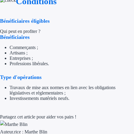
Conditions
Appel à projet
Bénéficiaires éligibles
Avance rembo
Qui peut en profiter ?
Bénéficiaires
Garantie banca
Commerçants ;
Par financeur
Artisans ;
Entreprises ;
Professions libérales.
Aides par organism
Type d'opérations
Aides Bpifran
Travaux de mise aux normes en lien avec les obligations
Aides ADEM
législatives et réglementaires ;
Investissements matériels neufs.
Tous les finan
Partagez cet article pour aider vos pairs !
Solutions MAPi
Simulateur d'éligibilité
Auteur.rice :
Marthe Blin