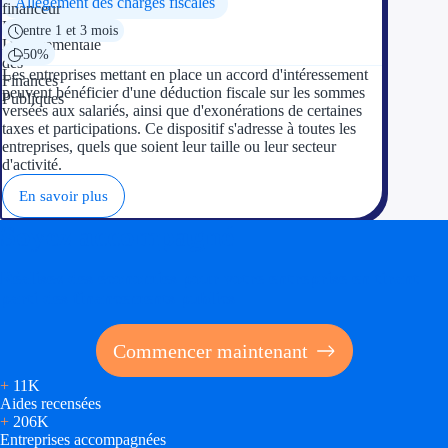
Allègement des charges fiscales
entre 1 et 3 mois
50%
Les entreprises mettant en place un accord d'intéressement
peuvent bénéficier d'une déduction fiscale sur les sommes
versées aux salariés, ainsi que d'exonérations de certaines
taxes et participations. Ce dispositif s'adresse à toutes les
entreprises, quels que soient leur taille ou leur secteur
d'activité.
En savoir plus
Soyez accompagné
Réalisez des économies pour votre entreprise en tirant
parti des financements publics
Commencer maintenant
+
11K
Aides recensées
+
206K
Entreprises accompagnées