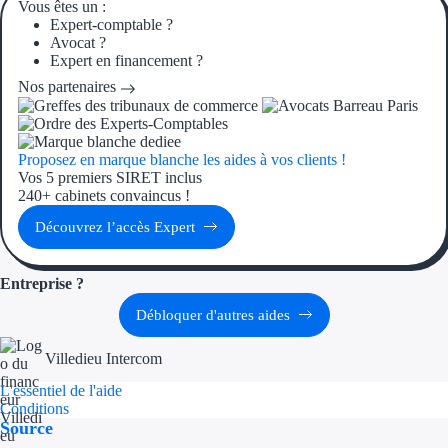
Vous êtes un :
Aides Région Gran
Expert-comptable ?
Avocat ?
Aides Région Haut
Expert en financement ?
Nos partenaires
Régions de I à P
Aides Région Île-d
Proposez en marque blanche les aides à vos clients !
Vos 5 premiers SIRET inclus
Aides Région Nor
240+ cabinets convaincus !
Découvrez l’accès Expert
Aides Région Nouve
Aides Région Occit
Entreprise ?
Débloquer d'autres aides
Aides Région PAC
Villedieu Intercom
Aides Région Pays 
L'essentiel de l'aide
Conditions
Outre-mer
Source