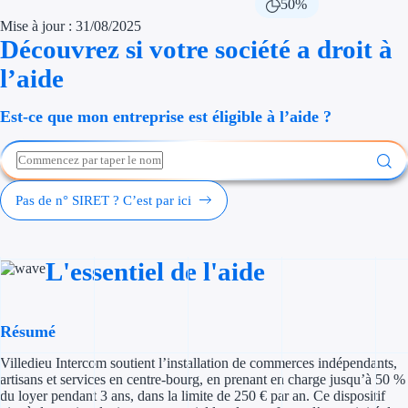
50%
Économies d'én
Mise à jour : 31/08/2025
Découvrez si votre société a droit à
Aides RSE ent
l’aide
Étapes de vie
Est-ce que mon entreprise est éligible à l’aide ?
Création d'ent
Cession d'entr
Pas de n° SIRET ? C’est par ici
Entreprise en d
Aides Ressour
L'essentiel de l'aide
Type de financements
Résumé
Aides sans rembou
Villedieu Intercom soutient l’installation de commerces indépendants,
Subventions
artisans et services en centre-bourg, en prenant en charge jusqu’à 50 %
du loyer pendant 3 ans, dans la limite de 250 € par an. Ce dispositif