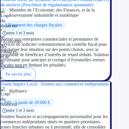
de services (Procédure de régularisation spontanée)
Ministère de l’Economie, des Finances, et de la
Ressources
Souveraineté industrielle et numérique
Allègement des charges fiscales
FAQ
entre 1 et 3 mois
Blog
Permet aux entreprises commerciales et prestataires de
services de solliciter volontairement un contrôle fiscal pour
régulariser leur situation sur des points choisis, avec la
Nos guides
possibilité de bénéficier d’intérêts de retard réduits. Solution
sécurisante pour anticiper et corriger d’éventuelles erreurs
Nos partenaires
fiscales tout en limitant les pénalités.
Contactez-nous
En savoir plus
Fonds Impact Local - Soutien aux commerces indépendants
Bpifrance
Prêt : à partir de 20 000 €
entre 1 et 3 mois
Soutien financier et accompagnement personnalisé pour les
commerces indépendants situés en quartiers prioritaires,
zones franches urbaines ou à proximité, afin de consolider