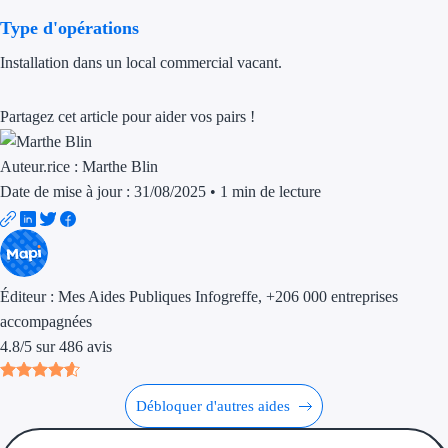
Type d'opérations
Trouvez des idées de dép
Installation dans un local commercial vacant.
Quelles aides pour votre
Ouvrage
Partagez cet article pour aider vos pairs !
Territoires
Auteur.rice :
Marthe Blin
Date de mise à jour : 31/08/2025
•
1 min de lecture
Régions de A à H
Aides Région Auve
Aides Région Bou
Éditeur :
Mes Aides Publiques Infogreffe
, +206 000 entreprises
accompagnées
Aides Région Bret
4.8
/
5
sur
486
avis
Aides Région Centr
Débloquer d'autres aides
Aides Région Cors