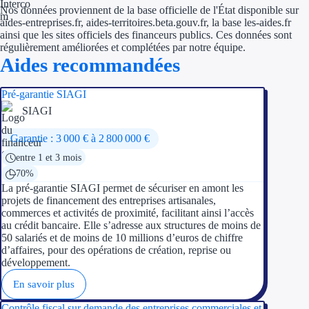
Aides Région Guad
Nos données proviennent de la base officielle de l'État disponible sur
aides-entreprises.fr, aides-territoires.beta.gouv.fr, la base les-aides.fr
Aides Région Guya
ainsi que les sites officiels des financeurs publics. Ces données sont
régulièrement améliorées et complétées par notre équipe.
Aides recommandées
Aides Région Mart
Aides Région Mayo
Pré-garantie SIAGI
SIAGI
Aides Région Réun
Garantie : 3 000 € à 2 800 000 €
Couvertures
entre 1 et 3 mois
70%
Aides Nationales
La pré-garantie SIAGI permet de sécuriser en amont les
projets de financement des entreprises artisanales,
Aides Européennes
commerces et activités de proximité, facilitant ainsi l’accès
au crédit bancaire. Elle s’adresse aux structures de moins de
50 salariés et de moins de 10 millions d’euros de chiffre
Nos tarifs
d’affaires, pour des opérations de création, reprise ou
développement.
Recherche autonome
En savoir plus
Accompagnement
Contrôle fiscal sur demande des entreprises commerciales et