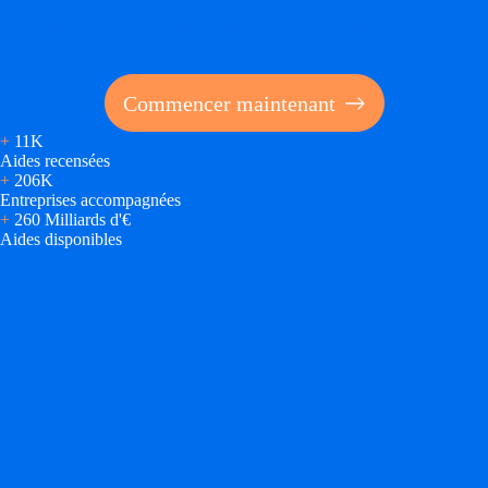
Réalisez des économies pour votre entreprise en tirant
parti des financements publics
Commencer maintenant
+
11K
Aides recensées
+
206K
Entreprises accompagnées
+
260 Milliards d'€
Aides disponibles