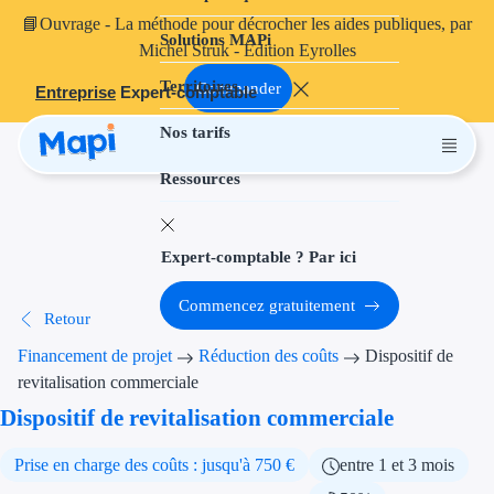
📘
Ouvrage
- La méthode pour décrocher les aides publiques, par
Solutions MAPi
Projets finançables
Michel Struk - Édition Eyrolles
Territoires
Investissement
Commander
Entreprise
Expert-comptable
Nos tarifs
Aides à l'inves
Ressources
Aides immobili
Aides financiè
Expert-comptable ? Par ici
Thématiques
Commencez gratuitement
Retour
Financement i
Financement de projet
Réduction des coûts
Dispositif de
Transition éco
revitalisation commerciale
Dispositif de revitalisation commerciale
Développement
Prise en charge des coûts : jusqu'à 750 €
entre 1 et 3 mois
Transition nu