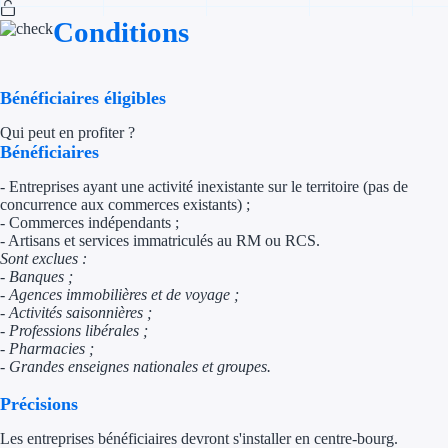
Conditions
Appel à projet
Avance rembo
Bénéficiaires éligibles
Garantie banca
Qui peut en profiter ?
Bénéficiaires
Par financeur
- Entreprises ayant une activité inexistante sur le territoire (pas de
concurrence aux commerces existants) ;
Aides par organism
- Commerces indépendants ;
- Artisans et services immatriculés au RM ou RCS.
Sont exclues :
Aides Bpifran
- Banques ;
- Agences immobilières et de voyage ;
Aides ADEM
- Activités saisonnières ;
- Professions libérales ;
Tous les finan
- Pharmacies ;
- Grandes enseignes nationales et groupes.
Solutions MAPi
Précisions
Simulateur d'éligibilité
Les entreprises bénéficiaires devront s'installer en centre-bourg.