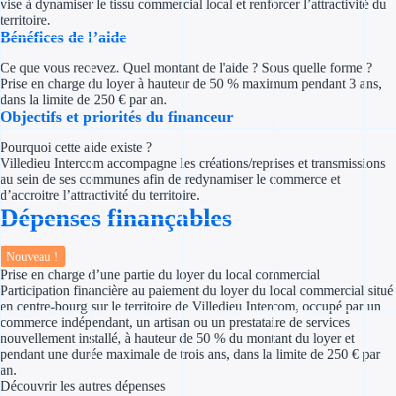
vise à dynamiser le tissu commercial local et renforcer l’attractivité du
Concours entr
territoire.
Bénéfices de l’aide
Réduction des 
Ce que vous recevez. Quel montant de l'aide ? Sous quelle forme ?
Accompagneme
Prise en charge du loyer à hauteur de 50 % maximum pendant 3 ans,
dans la limite de 250 € par an.
Objectifs et priorités du financeur
Investir dans 
Pourquoi cette aide existe ?
Villedieu Intercom accompagne les créations/reprises et transmissions
Aides Fiscales et so
au sein de ses communes afin de redynamiser le commerce et
d’accroitre l’attractivité du territoire.
Crédits & rédu
Dépenses finançables
Exonération fi
Nouveau !
Prise en charge d’une partie du loyer du local commercial
Aides Urssaf
Participation financière au paiement du loyer du local commercial situé
en centre-bourg sur le territoire de Villedieu Intercom, occupé par un
Prêts publics
commerce indépendant, un artisan ou un prestataire de services
nouvellement installé, à hauteur de 50 % du montant du loyer et
pendant une durée maximale de trois ans, dans la limite de 250 € par
Prêt entrepris
an.
Découvrir les autres dépenses
Prêt d'honneu