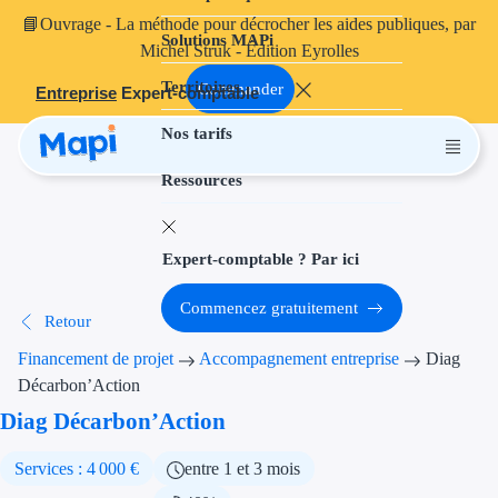
📘
Ouvrage
- La méthode pour décrocher les aides publiques, par
Solutions MAPi
Projets finançables
Michel Struk - Édition Eyrolles
Territoires
Investissement
Commander
Entreprise
Expert-comptable
Nos tarifs
Aides à l'inves
Ressources
Aides immobili
Aides financiè
Expert-comptable ? Par ici
Thématiques
Commencez gratuitement
Retour
Financement i
Financement de projet
Accompagnement entreprise
Diag
Transition éco
Décarbon’Action
Diag Décarbon’Action
Développement
Services : 4 000 €
entre 1 et 3 mois
Transition nu