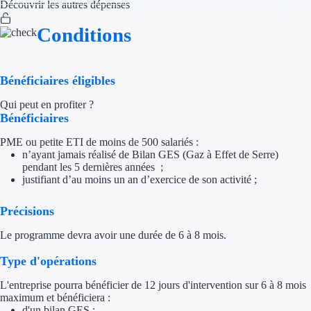
Découvrir les autres dépenses
Appel à projet
Conditions
Avance rembo
Bénéficiaires éligibles
Garantie banca
Qui peut en profiter ?
Bénéficiaires
Par financeur
PME ou petite ETI de moins de 500 salariés :
Aides par organism
n’ayant jamais réalisé de Bilan GES (Gaz à Effet de Serre)
pendant les 5 dernières années ;
justifiant d’au moins un an d’exercice de son activité ;
Aides Bpifran
Précisions
Aides ADEM
Le programme devra avoir une durée de 6 à 8 mois.
Tous les finan
Type d'opérations
Solutions MAPi
L'entreprise pourra bénéficier de 12 jours d'intervention sur 6 à 8 mois
maximum et bénéficiera :
Simulateur d'éligibilité
d'un bilan GES ;