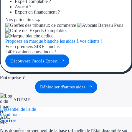
Expert-comptable ?
Aides Région Gran
Avocat ?
Expert en financement ?
Aides Région Haut
Nos partenaires
Régions de I à P
Proposez en marque blanche les aides à vos clients !
Aides Région Île-d
Vos 5 premiers SIRET inclus
240+ cabinets convaincus !
Aides Région Nor
Découvrez l’accès Expert
Aides Région Nouve
Entreprise ?
Aides Région Occit
Débloquer d'autres aides
Aides Région PAC
ADEME
Aides Région Pays 
L'essentiel de l'aide
Conditions
Source
Outre-mer
Nos données proviennent de la base officielle de l'État disponible sur