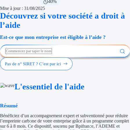
40%
Économies d'én
Mise à jour : 31/08/2025
Découvrez si votre société a droit à
Aides RSE ent
l’aide
Étapes de vie
Est-ce que mon entreprise est éligible à l’aide ?
Création d'ent
Cession d'entr
Pas de n° SIRET ? C’est par ici
Entreprise en d
Aides Ressour
L'essentiel de l'aide
Type de financements
Résumé
Aides sans rembou
Bénéficiez d’un accompagnement expert et subventionné pour réduire
Subventions
l’empreinte carbone de votre entreprise grâce à un programme complet
sur 6 à 8 mois. Ce dispositif, soutenu par Bpifrance, l’ADEME et