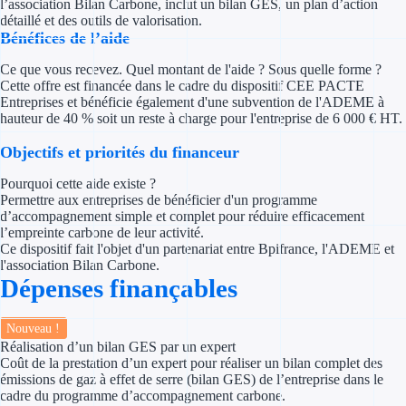
l’association Bilan Carbone, inclut un bilan GES, un plan d’action
Concours entr
détaillé et des outils de valorisation.
Bénéfices de l’aide
Réduction des 
Ce que vous recevez. Quel montant de l'aide ? Sous quelle forme ?
Accompagneme
Cette offre est financée dans le cadre du dispositif CEE PACTE
Entreprises et bénéficie également d'une subvention de l'ADEME à
hauteur de 40 % soit un reste à charge pour l'entreprise de 6 000 € HT.
Investir dans 
Objectifs et priorités du financeur
Aides Fiscales et so
Pourquoi cette aide existe ?
Permettre aux entreprises de bénéficier d'un programme
Crédits & rédu
d’accompagnement simple et complet pour réduire efficacement
l’empreinte carbone de leur activité.
Exonération fi
Ce dispositif fait l'objet d'un partenariat entre Bpifrance, l'ADEME et
l'association Bilan Carbone.
Dépenses finançables
Aides Urssaf
Nouveau !
Prêts publics
Réalisation d’un bilan GES par un expert
Coût de la prestation d’un expert pour réaliser un bilan complet des
Prêt entrepris
émissions de gaz à effet de serre (bilan GES) de l’entreprise dans le
cadre du programme d’accompagnement carbone.
Prêt d'honneu