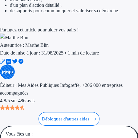
d'un plan d'action détaillé ;
Trouvez des idées de dép
de supports pour communiquer et valoriser sa démarche.
Quelles aides pour votre
Partagez cet article pour aider vos pairs !
Ouvrage
Auteur.rice :
Marthe Blin
Territoires
Date de mise à jour : 31/08/2025
•
1 min de lecture
Régions de A à H
Aides Région Auve
Éditeur :
Mes Aides Publiques Infogreffe
, +206 000 entreprises
Aides Région Bou
accompagnées
4.8
/
5
sur
486
avis
Aides Région Bret
Aides Région Centr
Débloquer d'autres aides
Aides Région Cors
Vous êtes un :