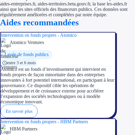
Aides Région Guad
aides-entreprises.fr, aides-territoires.beta.gouv.fr, la base les-aides.fr
ainsi que les sites officiels des financeurs publics. Ces données sont
Aides Région Guya
régulièrement améliorées et complétées par notre équipe.
Aides recommandées
Aides Région Mart
Intervention en fonds propres - Atomico
Aides Région Mayo
Atomico Ventures
Aides Région Réun
Levée de fonds publics
entre 3 et 6 mois
Couvertures
Atomico est un fonds d’investissement qui intervient en
fonds propres de façon minoritaire dans des entreprises
innovantes à fort potentiel international, en participant à leur
Aides Nationales
gouvernance. Ce dispositif cible les opérations de
développement et de croissance externe pour accélérer
Aides Européennes
l’expansion des sociétés technologiques ou à modèle
économique innovant.
Nos tarifs
En savoir plus
Recherche autonome
Intervention en fonds propres - HBM Partners
HBM Partners
Accompagnement