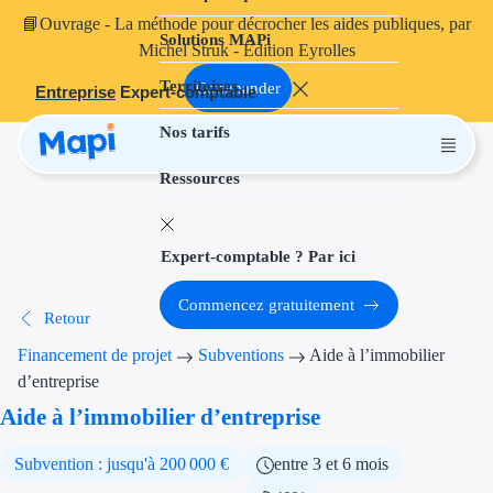
📘
Ouvrage
- La méthode pour décrocher les aides publiques, par
Solutions MAPi
Projets finançables
Michel Struk - Édition Eyrolles
Territoires
Investissement
Commander
Entreprise
Expert-comptable
Nos tarifs
Aides à l'inves
Ressources
Aides immobili
Aides financiè
Expert-comptable ? Par ici
Thématiques
Commencez gratuitement
Retour
Financement i
Financement de projet
Subventions
Aide à l’immobilier
Transition éco
d’entreprise
Aide à l’immobilier d’entreprise
Développement
Subvention : jusqu'à 200 000 €
entre 3 et 6 mois
Transition nu