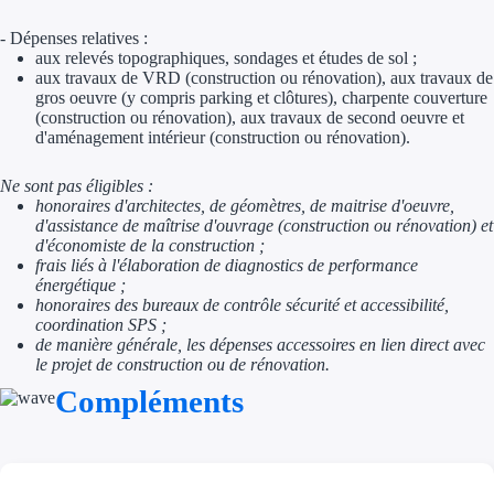
Aides Région Gran
- Dépenses relatives :
aux relevés topographiques, sondages et études de sol ;
Aides Région Haut
aux travaux de VRD (construction ou rénovation), aux travaux de
gros oeuvre (y compris parking et clôtures), charpente couverture
Régions de I à P
(construction ou rénovation), aux travaux de second oeuvre et
d'aménagement intérieur (construction ou rénovation).
Aides Région Île-d
Ne sont pas éligibles :
honoraires d'architectes, de géomètres, de maitrise d'oeuvre,
Aides Région Nor
d'assistance de maîtrise d'ouvrage (construction ou rénovation) et
d'économiste de la construction ;
Aides Région Nouve
frais liés à l'élaboration de diagnostics de performance
énergétique ;
Aides Région Occit
honoraires des bureaux de contrôle sécurité et accessibilité,
coordination SPS ;
de manière générale, les dépenses accessoires en lien direct avec
Aides Région PAC
le projet de construction ou de rénovation.
Compléments
Aides Région Pays 
Outre-mer