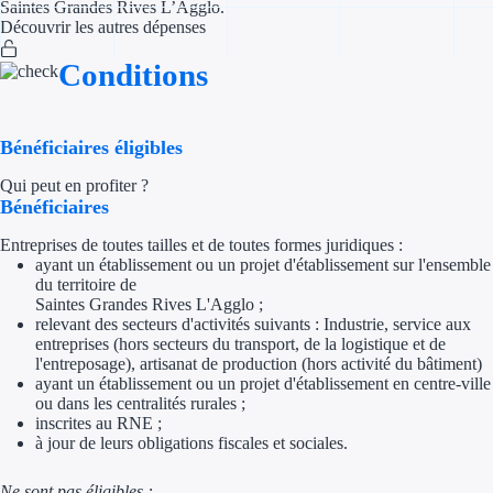
Saintes Grandes Rives L’Agglo.
Découvrir les autres dépenses
Appel à projet
Conditions
Avance rembo
Garantie banca
Bénéficiaires éligibles
Qui peut en profiter ?
Par financeur
Bénéficiaires
Aides par organism
Entreprises de toutes tailles et de toutes formes juridiques :
ayant un établissement ou un projet d'établissement sur l'ensemble
du territoire de
Aides Bpifran
Saintes Grandes Rives L'Agglo ;
relevant des secteurs d'activités suivants : Industrie, service aux
Aides ADEM
entreprises (hors secteurs du transport, de la logistique et de
l'entreposage), artisanat de production (hors activité du bâtiment)
Tous les finan
ayant un établissement ou un projet d'établissement en centre-ville
ou dans les centralités rurales ;
inscrites au RNE ;
Solutions MAPi
à jour de leurs obligations fiscales et sociales.
Simulateur d'éligibilité
Ne sont pas éligibles :