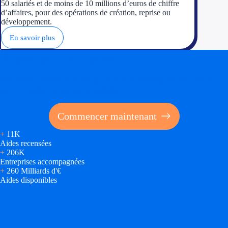
50 salariés et de moins de 10 millions d’euros de chiffre
d’affaires, pour des opérations de création, reprise ou
développement.
En savoir plus
Soyez accompagné
Réalisez des économies pour votre entreprise en tirant
parti des financements publics
Commencer maintenant
+
11K
Aides recensées
+
206K
Entreprises accompagnées
+
260 Milliards d'€
Aides disponibles