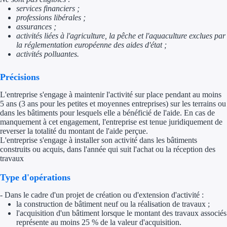
services financiers ;
Trouvez des idées de dép
professions libérales ;
assurances ;
activités liées à l'agriculture, la pêche et l'aquaculture exclues par
Quelles aides pour votre
la réglementation européenne des aides d'état ;
activités polluantes.
Ouvrage
Précisions
Territoires
L'entreprise s'engage à maintenir l'activité sur place pendant au moins
5 ans (3 ans pour les petites et moyennes entreprises) sur les terrains ou
Régions de A à H
dans les bâtiments pour lesquels elle a bénéficié de l'aide. En cas de
manquement à cet engagement, l'entreprise est tenue juridiquement de
Aides Région Auve
reverser la totalité du montant de l'aide perçue.
L'entreprise s'engage à installer son activité dans les bâtiments
Aides Région Bou
construits ou acquis, dans l'année qui suit l'achat ou la réception des
travaux
Aides Région Bret
Type d'opérations
Aides Région Centr
- Dans le cadre d'un projet de création ou d'extension d'activité :
la construction de bâtiment neuf ou la réalisation de travaux ;
Aides Région Cors
l'acquisition d'un bâtiment lorsque le montant des travaux associés
représente au moins 25 % de la valeur d'acquisition.