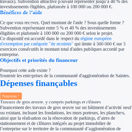
travaux). Subvention attractive pouvant représenter jusqu’à 40 % des
Concours entr
investissements éligibles, plafonnée à 100 000 ou 200 000 €.
Bénéfices de l’aide
Réduction des 
Ce que vous recevez. Quel montant de l'aide ? Sous quelle forme ?
Accompagneme
Subvention représentant entre 5 % et 40 % des investissements
éligibles et plafonnée à 100 000 ou 200 000 € selon le projet.
Ce dispositif est accordé dans le respect du
régime européen
Investir dans 
d'exemption par catégorie "de minimis"
qui limite à 300 000 € sur 3
exercices consécutifs le montant total d'aides publiques accordé par
entreprise.
Aides Fiscales et so
Objectifs et priorités du financeur
Crédits & rédu
Pourquoi cette aide existe ?
Soutenir les entreprises de la communauté d'agglomération de Saintes.
Exonération fi
Dépenses finançables
Aides Urssaf
Nouveau !
Travaux de gros œuvre, y compris parkings et clôtures
Prêts publics
Financement des travaux de gros œuvre sur un bâtiment d’activité neuf
ou existant, incluant les fondations, les murs porteurs, les planchers,
ainsi que la réalisation ou la rénovation de parkings, d’aires de
Prêt entrepris
stationnement et de clôtures intégrés au projet immobilier de
l’entreprise sur le territoire de la communauté d’agglomération de
Prêt d'honneu