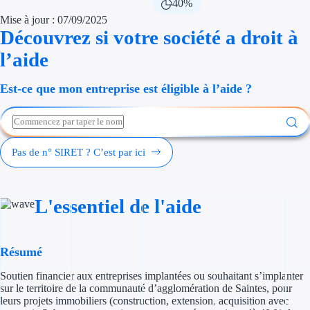
40%
Économies d'én
Mise à jour : 07/09/2025
Découvrez si votre société a droit à
Aides RSE ent
l’aide
Étapes de vie
Est-ce que mon entreprise est éligible à l’aide ?
Création d'ent
Cession d'entr
Pas de n° SIRET ? C’est par ici
Entreprise en d
Aides Ressour
L'essentiel de l'aide
Type de financements
Résumé
Aides sans rembou
Soutien financier aux entreprises implantées ou souhaitant s’implanter
Subventions
sur le territoire de la communauté d’agglomération de Saintes, pour
leurs projets immobiliers (construction, extension, acquisition avec