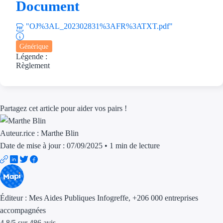
Aides Région Guad
Document
Aides Région Guya
"OJ%3AL_202302831%3AFR%3ATXT.pdf"
Aides Région Mart
Générique
Légende :
Aides Région Mayo
Règlement
Aides Région Réun
Partagez cet article pour aider vos pairs !
Couvertures
Aides Nationales
Auteur.rice :
Marthe Blin
Date de mise à jour : 07/09/2025
•
1 min de lecture
Aides Européennes
Nos tarifs
Éditeur :
Mes Aides Publiques Infogreffe
, +206 000 entreprises
Recherche autonome
accompagnées
Accompagnement
4.8
/
5
sur
486
avis