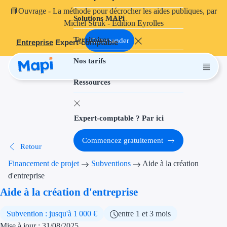
📘
Ouvrage
- La méthode pour décrocher les aides publiques, par
Solutions MAPi
Projets finançables
Michel Struk - Édition Eyrolles
Territoires
Investissement
Commander
Entreprise
Expert-comptable
Nos tarifs
Aides à l'inves
Ressources
Aides immobili
Aides financiè
Expert-comptable ? Par ici
Thématiques
Commencez gratuitement
Retour
Financement i
Financement de projet
Subventions
Aide à la création
Transition éco
d'entreprise
Aide à la création d'entreprise
Développement
Subvention : jusqu'à 1 000 €
entre 1 et 3 mois
Transition nu
Mise à jour : 31/08/2025