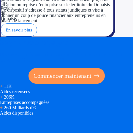
création ou reprise d’entreprise sur le territoire du Douaisis.
Ce dispositif s’adresse à tous statuts juridiques et vise à
donner un coup de pouce financier aux entrepreneurs en
phase de lancement.
En savoir plus
Soyez accompagné
Réalisez des économies pour votre entreprise en tirant
parti des financements publics
Commencer maintenant
+
11K
Aides recensées
+
206K
Entreprises accompagnées
+
260 Milliards d'€
Aides disponibles