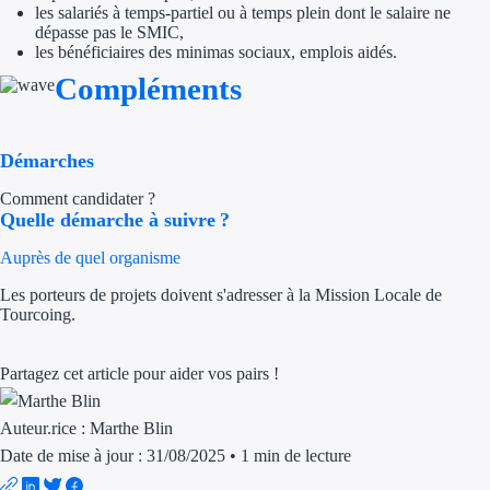
les salariés à temps-partiel ou à temps plein dont le salaire ne
dépasse pas le SMIC,
Trouvez des idées de dép
les bénéficiaires des minimas sociaux, emplois aidés.
Compléments
Quelles aides pour votre
Ouvrage
Démarches
Territoires
Comment candidater ?
Quelle démarche à suivre ?
Régions de A à H
Auprès de quel organisme
Aides Région Auve
Les porteurs de projets doivent s'adresser à la Mission Locale de
Tourcoing.
Aides Région Bou
Aides Région Bret
Partagez cet article pour aider vos pairs !
Aides Région Centr
Auteur.rice :
Marthe Blin
Date de mise à jour : 31/08/2025
•
1 min de lecture
Aides Région Cors