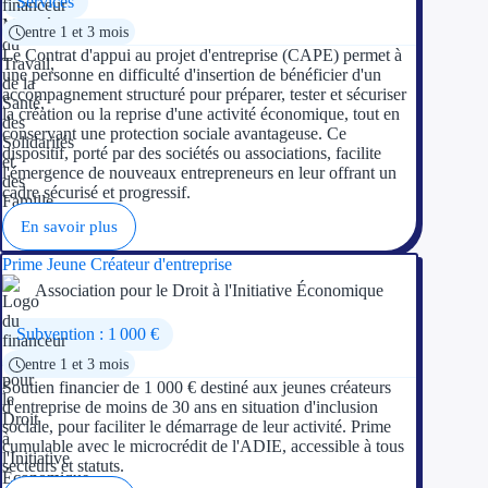
Services
entre 1 et 3 mois
Ressources
Le Contrat d'appui au projet d'entreprise (CAPE) permet à
une personne en difficulté d'insertion de bénéficier d'un
accompagnement structuré pour préparer, tester et sécuriser
FAQ
la création ou la reprise d'une activité économique, tout en
conservant une protection sociale avantageuse. Ce
Blog
dispositif, porté par des sociétés ou associations, facilite
l'émergence de nouveaux entrepreneurs en leur offrant un
Nos guides
cadre sécurisé et progressif.
En savoir plus
Nos partenaires
Prime Jeune Créateur d'entreprise
Contactez-nous
Association pour le Droit à l'Initiative Économique
Subvention : 1 000 €
entre 1 et 3 mois
Soutien financier de 1 000 € destiné aux jeunes créateurs
d'entreprise de moins de 30 ans en situation d'inclusion
sociale, pour faciliter le démarrage de leur activité. Prime
cumulable avec le microcrédit de l'ADIE, accessible à tous
secteurs et statuts.