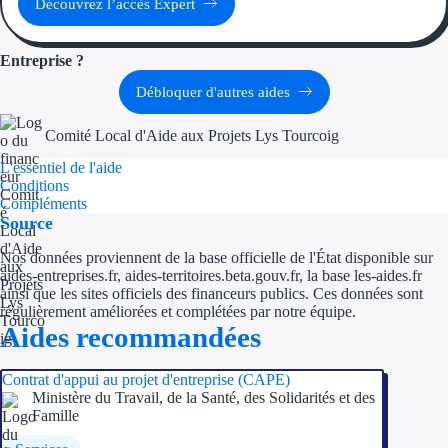
Découvrez l’accès Expert
Aides Région Guad
Aides Région Guya
Entreprise ?
Aides Région Mart
Débloquer d'autres aides
Aides Région Mayo
Comité Local d'Aide aux Projets Lys Tourcoig
L'essentiel de l'aide
Aides Région Réun
Conditions
Compléments
Source
Couvertures
Nos données proviennent de la base officielle de l'État disponible sur
Aides Nationales
aides-entreprises.fr, aides-territoires.beta.gouv.fr, la base les-aides.fr
ainsi que les sites officiels des financeurs publics. Ces données sont
Aides Européennes
régulièrement améliorées et complétées par notre équipe.
Aides recommandées
Nos tarifs
Contrat d'appui au projet d'entreprise (CAPE)
Ministère du Travail, de la Santé, des Solidarités et des
Recherche autonome
Famille
Accompagnement