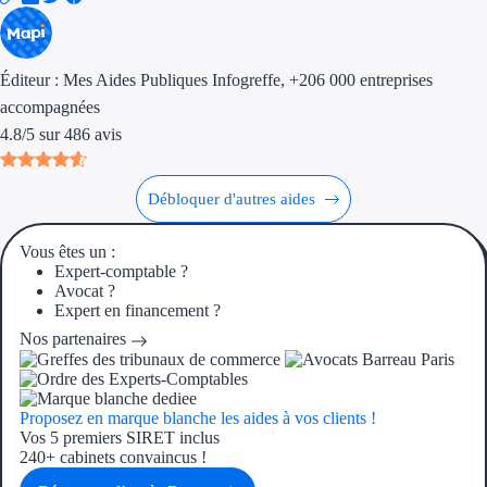
Aides Région Gran
Aides Région Haut
Éditeur :
Mes Aides Publiques Infogreffe
, +206 000 entreprises
accompagnées
Régions de I à P
4.8
/
5
sur
486
avis
Aides Région Île-d
Débloquer d'autres aides
Aides Région Nor
Vous êtes un :
Aides Région Nouve
Expert-comptable ?
Avocat ?
Aides Région Occit
Expert en financement ?
Nos partenaires
Aides Région PAC
Aides Région Pays 
Proposez en marque blanche les aides à vos clients !
Vos 5 premiers SIRET inclus
Outre-mer
240+ cabinets convaincus !