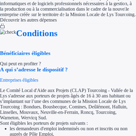
informatiques et de logiciels professionnels nécessaires à la gestion, à
la production ou à la commercialisation dans le cadre de la nouvelle
Appel à projet
entreprise créée sur le territoire de la Mission Locale de Lys Tourcoing.
Découvrir les autres dépenses
Avance rembo
Conditions
Garantie banca
Bénéficiaires éligibles
Par financeur
Qui peut en profiter ?
Aides par organism
A qui s’adresse le dispositif ?
Aides Bpifran
Entreprises éligibles
Le Comité Local d'Aide aux Projets (CLAP) Tourcoing - Vallée de la
Aides ADEM
Lys s'adresse aux porteurs de projets âgés de 16 à 30 ans habitant ou
s’implantant sur l’une des communes de la Mission Locale de Lys
Tous les finan
Tourcoing : Bondues, Bousbecque, Comines, Deûlémont, Halluin,
Linselles, Mouvaux, Neuville-en-Ferrain, Roncq, Tourcoing,
Warneton, Wervicq Sud.
Solutions MAPi
Sont éligibles les porteurs de projets suivants :
les demandeurs d'emploi indemnisés ou non et inscrits ou non
Simulateur d'éligibilité
auprès de Pôle Emploi,