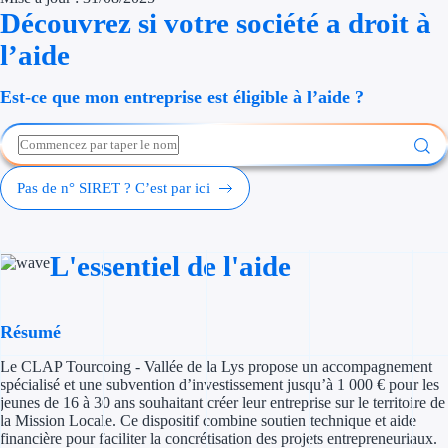
Découvrez si votre société a droit à
Économies d'én
l’aide
Aides RSE ent
Est-ce que mon entreprise est éligible à l’aide ?
Étapes de vie
Création d'ent
Pas de n° SIRET ? C’est par ici
Cession d'entr
Entreprise en d
L'essentiel de l'aide
Aides Ressour
Type de financements
Résumé
Le CLAP Tourcoing - Vallée de la Lys propose un accompagnement
Aides sans rembou
spécialisé et une subvention d’investissement jusqu’à 1 000 € pour les
jeunes de 16 à 30 ans souhaitant créer leur entreprise sur le territoire de
Subventions
la Mission Locale. Ce dispositif combine soutien technique et aide
financière pour faciliter la concrétisation des projets entrepreneuriaux.