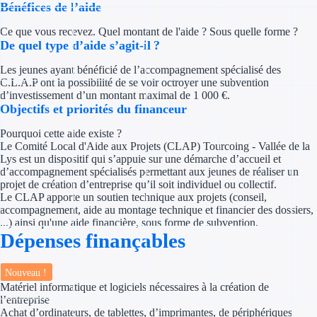
Bénéfices de l’aide
Concours entr
Ce que vous recevez. Quel montant de l'aide ? Sous quelle forme ?
Réduction des 
De quel type d’aide s’agit-il ?
Accompagneme
Les jeunes ayant bénéficié de l’accompagnement spécialisé des
C.L.A.P ont la possibilité de se voir octroyer une subvention
d’investissement d’un montant maximal de 1 000 €.
Investir dans 
Objectifs et priorités du financeur
Aides Fiscales et so
Pourquoi cette aide existe ?
Le Comité Local d'Aide aux Projets (CLAP) Tourcoing - Vallée de la
Lys est un dispositif qui s’appuie sur une démarche d’accueil et
Crédits & rédu
d’accompagnement spécialisés permettant aux jeunes de réaliser un
projet de création d’entreprise qu’il soit individuel ou collectif.
Exonération fi
Le CLAP apporte un soutien technique aux projets (conseil,
accompagnement, aide au montage technique et financier des dossiers,
Aides Urssaf
...) ainsi qu'une aide financière, sous forme de subvention.
Dépenses finançables
Prêts publics
Nouveau !
Matériel informatique et logiciels nécessaires à la création de
Prêt entrepris
l’entreprise
Achat d’ordinateurs, de tablettes, d’imprimantes, de périphériques
Prêt d'honneu