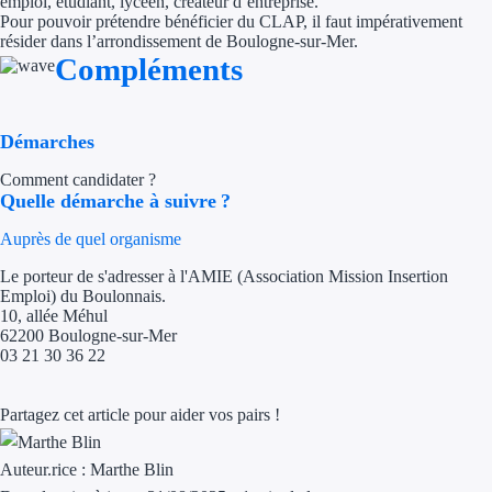
emploi, étudiant, lycéen, créateur d’entreprise.
Pour pouvoir prétendre bénéficier du CLAP, il faut impérativement
Trouvez des idées de dép
résider dans l’arrondissement de Boulogne-sur-Mer.
Compléments
Quelles aides pour votre
Ouvrage
Démarches
Comment candidater ?
Territoires
Quelle démarche à suivre ?
Régions de A à H
Auprès de quel organisme
Le porteur de s'adresser à l'AMIE (Association Mission Insertion
Aides Région Auve
Emploi) du Boulonnais.
10, allée Méhul
Aides Région Bou
62200 Boulogne-sur-Mer
03 21 30 36 22
Aides Région Bret
Partagez cet article pour aider vos pairs !
Aides Région Centr
Aides Région Cors
Auteur.rice :
Marthe Blin