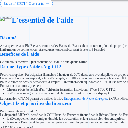
Investir dans une entreprise
Pas de n° SIRET ? C’est par ici
Aides Fiscales et sociales
Crédits & réductions d'impôt
Exonération fiscale
L'essentiel de l'aide
Aides Urssaf
Prêts publics
Prêt entreprise
Prêt d'honneur
Appel à projet
Résumé
Avance remboursable
Garantie bancaire entreprise
Ardan permet aux PME et associations des Hauts-de-France de recruter un pilote de projet (dema
Par financeur
l'intégration de compétences stratégiques tout en sécurisant le retour à l'emploi.
Aides par organisme financeur
Bénéfices de l’aide
Aides Bpifrance
Aides ADEME
Ce que vous recevez. Quel montant de l'aide ? Sous quelle forme ?
Tous les financeurs
De quel type d’aide s’agit-il ?
Solutions MAPi
Simulateur d'éligibilité
Pour l’entreprise : Participation financière à hauteur de 50% du salaire brut du pilote de projet,
Trouvez des idées de dépenses éligibles
Cette contribution correspond, à titre d’exemple, à 1 500 € / mois pour un salaire brut de 3 000 
Quelles aides pour votre secteur ?
Pour le pilote de projet (demandeur d’emploi) : Rémunération équivalente à 70% du salaire br
Ouvrage
Formation et accompagnement :
Territoires
Chaque pilote bénéficie d’un “chéquier formation individualisé” de 1 700 € TTC,
Régions de A à H
et d’un accompagnement sur-mesure de 6 mois aux côtés d’un expert-projet.
Aides Région Auvergne-Rhône-Alpes
La formation CNAM permet de valider le Titre
Entrepreneur de Petite Entreprise
(RNCP Niveau
Aides Région Bourgogne-Franche-Comté
Objectifs et priorités du financeur
Aides Région Bretagne
Aides Région Centre-Val de Loire
Aides Région Corse
Pourquoi cette aide existe ?
Aides Région Grand-Est
Le dispositif ARDAN porté par la CCI Hauts-de-France et financé par la Région Hauts-de-Franc
Aides Région Hauts-de-France
le développement économique durable la structuration et la transmission des entreprises,
le retour à l'emploi et l'apport de compétences pour les personnes en recherche d'activité.
Régions de I à P
Aides Région Île-de-France
ARDAN a pour objectifs :