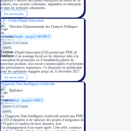
dispositif s’adresse aux petites entreprises de moins de 50
salariés, tous secteurs confondus, implantées en métropole
et dans les territoires ultramarins.
En savoir plus
CII - Crédit d'Impôt Innovation
Direction Départementale des Finances Publiques
Crédit d'impôt : jusqu'à 240 000 €
entre 1 et 3 mois
60%
Le Crédit d'Impôt Innovation (CII) permet aux PME de
bénéficier d’un avantage fiscal sur les dépenses liées à la
conception de prototypes ou d’installations pilotes de
nouveaux produits, non encore commercialisés et présentant
des performances supérieures. Ce dispositif est mobilisable
pour les opérations engagées jusqu’au 31 décembre 2027.
En savoir plus
Diagnostic Data Intelligence Artificielle
Bpifrance
Subvention : jusqu'à 4 000 €
entre 1 et 3 mois
40%
Le Diagnostic Data Intelligence Artificielle permet aux PME
et ETI d’identifier et de valoriser des projets d’intégration de
l’IA grâce à l’analyse de leurs données, avec
l’accompagnement d’un expert agréé. Cette offre, soutenue