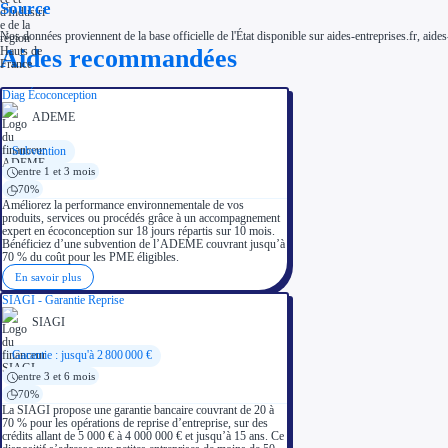
Source
Nos données proviennent de la base officielle de l'État disponible sur aides-entreprises.fr, aides
Aides recommandées
Diag Écoconception
ADEME
Subvention
entre 1 et 3 mois
70%
Améliorez la performance environnementale de vos
produits, services ou procédés grâce à un accompagnement
expert en écoconception sur 18 jours répartis sur 10 mois.
Bénéficiez d’une subvention de l’ADEME couvrant jusqu’à
70 % du coût pour les PME éligibles.
En savoir plus
SIAGI - Garantie Reprise
SIAGI
Garantie : jusqu'à 2 800 000 €
entre 3 et 6 mois
70%
La SIAGI propose une garantie bancaire couvrant de 20 à
70 % pour les opérations de reprise d’entreprise, sur des
crédits allant de 5 000 € à 4 000 000 € et jusqu’à 15 ans. Ce