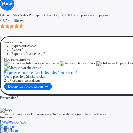
Éditeur :
Mes Aides Publiques Infogreffe
, +206 000 entreprises accompagnées
4.8
/
5
sur
486
avis
Vous êtes un :
Expert-comptable ?
Avocat ?
Expert en financement ?
Nos partenaires
Proposez en marque blanche les aides à vos clients !
Vos 5 premiers SIRET inclus
240+ cabinets convaincus !
Découvrez l’accès Expert
Entreprise ?
Chambre de Commerce et d'Industrie de la région Hauts de France
L'essentiel de l'aide
Conditions
Compléments