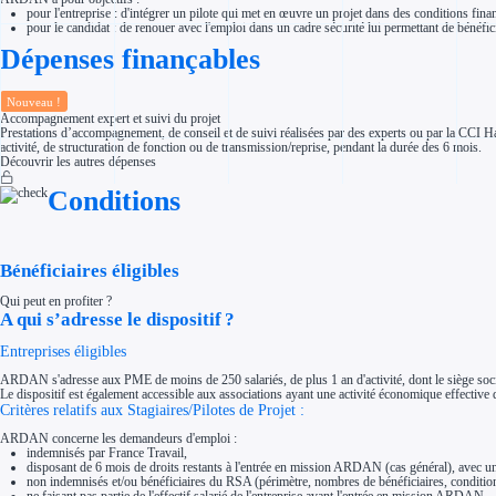
Aides Région Normandie
pour l'entreprise : d'intégrer un pilote qui met en œuvre un projet dans des conditions fin
Aides Région Nouvelle-Aquitaine
pour le candidat : de renouer avec l'emploi dans un cadre sécurité lui permettant de bénéf
Aides Région Occitanie
Dépenses finançables
Aides Région PACA
Aides Région Pays de la Loire
Outre-mer
Nouveau !
Aides Région Guadeloupe
Accompagnement expert et suivi du projet
Aides Région Guyane
Prestations d’accompagnement, de conseil et de suivi réalisées par des experts ou par la CCI Ha
Aides Région Martinique
activité, de structuration de fonction ou de transmission/reprise, pendant la durée des 6 mois.
Aides Région Mayotte
Découvrir les autres dépenses
Aides Région Réunion
Couvertures
Conditions
Aides Nationales
Aides Européennes
Nos tarifs
Recherche autonome
Accompagnement
Bénéficiaires éligibles
Ressources
FAQ
Qui peut en profiter ?
Blog
A qui s’adresse le dispositif ?
Nos guides
Nos partenaires
Entreprises éligibles
Contactez-nous
ARDAN s'adresse aux PME de moins de 250 salariés, de plus 1 an d'activité, dont le siège soci
Le dispositif est également accessible aux associations ayant une activité économique effectiv
Critères relatifs aux Stagiaires/Pilotes de Projet :
ARDAN concerne les demandeurs d'emploi :
indemnisés par France Travail,
disposant de 6 mois de droits restants à l'entrée en mission ARDAN (cas général), avec une
non indemnisés et/ou bénéficiaires du RSA (périmètre, nombres de bénéficiaires, conditi
ne faisant pas partie de l'effectif salarié de l'entreprise avant l'entrée en mission ARDAN,