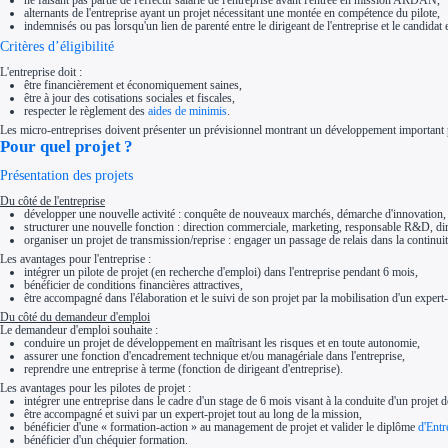
alternants de l'entreprise ayant un projet nécessitant une montée en compétence du pilote,
indemnisés ou pas lorsqu'un lien de parenté entre le dirigeant de l'entreprise et le candidat 
Critères d’éligibilité
L'entreprise doit :
être financièrement et économiquement saines,
être à jour des cotisations sociales et fiscales,
respecter le règlement des
aides de minimis
.
Les micro-entreprises doivent présenter un prévisionnel montrant un développement important p
Pour quel projet ?
Présentation des projets
Du côté de l'entreprise
développer une nouvelle activité : conquête de nouveaux marchés, démarche d'innovation, 
structurer une nouvelle fonction : direction commerciale, marketing, responsable R&D, 
organiser un projet de transmission/reprise : engager un passage de relais dans la continuit
Les avantages pour l'entreprise :
intégrer un pilote de projet (en recherche d'emploi) dans l'entreprise pendant 6 mois,
bénéficier de conditions financières attractives,
être accompagné dans l'élaboration et le suivi de son projet par la mobilisation d'un expert-p
Du côté du demandeur d'emploi
Le demandeur d'emploi souhaite :
conduire un projet de développement en maîtrisant les risques et en toute autonomie,
assurer une fonction d'encadrement technique et/ou managériale dans l'entreprise,
reprendre une entreprise à terme (fonction de dirigeant d'entreprise).
Les avantages pour les pilotes de projet :
intégrer une entreprise dans le cadre d'un stage de 6 mois visant à la conduite d'un projet
être accompagné et suivi par un expert-projet tout au long de la mission,
bénéficier d'une « formation-action » au management de projet et valider le diplôme
d'Entr
bénéficier d'un chéquier formation.