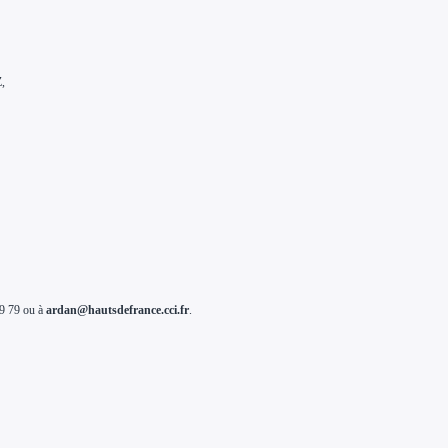
Z,
79 79 ou à
ardan@hautsdefrance.cci.fr
.