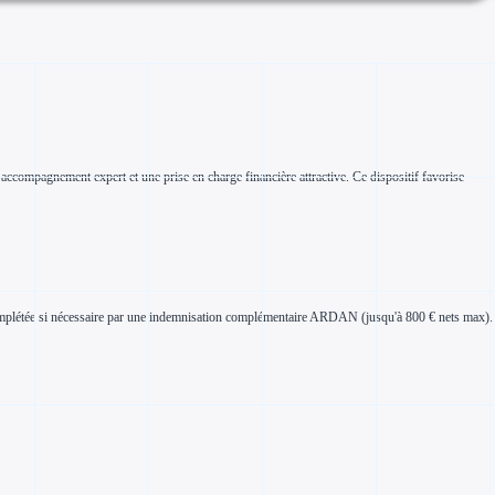
ccompagnement expert et une prise en charge financière attractive. Ce dispositif favorise
complétée si nécessaire par une indemnisation complémentaire ARDAN (jusqu'à 800 € nets max).