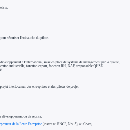
existe.
our sécuriser l'embauche du pilote.
développement à l'international, mise en place de système de management par la qualité,
direction industrielle, fonction export, fonction RH, DAF, responsable QHSE…
é.
rojet interlocuteur des entreprises et des pilotes de projet.
 de développement ou de reprise,
epreneur de la Petite Entreprise
(inscrit au RNCP, Niv. 5), au Cnam,