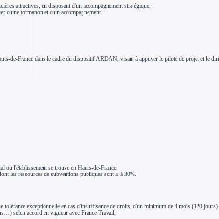
ancières attractives, en disposant d'un accompagnement stratégique,
icier d'une formation et d'un accompagnement.
uts-de-France dans le cadre du dispositif ARDAN, visant à appuyer le pilote de projet et le diri
al ou l'établissement se trouve en Hauts-de-France.
e dont les ressources de subventions publiques sont ≤ à 30%.
 tolérance exceptionnelle en cas d'insuffisance de droits, d'un minimum de 4 mois (120 jours) d
ons…) selon accord en vigueur avec France Travail,