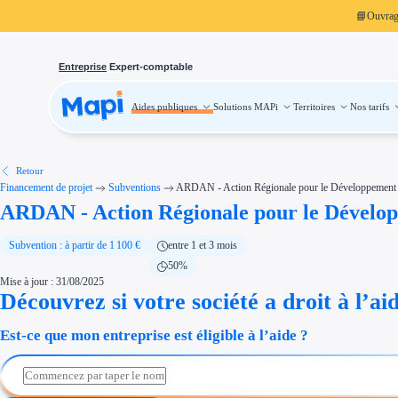
📘
Ouvra
Entreprise
Expert-comptable
Aides publiques
Solutions MAPi
Territoires
Nos tarifs
Aides publiques
Projets finançables
Investissement
Aides à l'investissement
Aides immobilier entreprise
Aides financières entreprise
Retour
Thématiques
Financement de projet
Subventions
ARDAN - Action Régionale pour le Développement d
Financement innovation
ARDAN - Action Régionale pour le Dévelop
Transition écologique
Développement international
Transition numérique
Économies d'énergie et d'eau
Subvention : à partir de 1 100 €
entre 1 et 3 mois
Aides RSE entreprise
50%
Étapes de vie
Mise à jour : 31/08/2025
Création d'entreprise
Cession d'entreprise
Découvrez si votre société a droit à l’ai
Entreprise en difficulté
Aides Ressources Humaines
Est-ce que mon entreprise est éligible à l’aide ?
Type de financements
Aides sans remboursement
Subventions
Concours entreprise
Réduction des coûts
Accompagnement entreprise