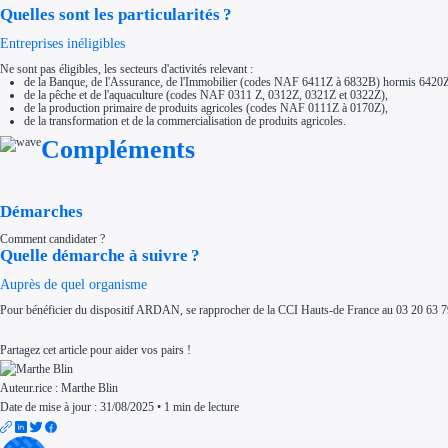
Quelles sont les particularités ?
Entreprises inéligibles
Ne sont pas éligibles, les secteurs d'activités relevant :
de la Banque, de l'Assurance, de l'Immobilier (codes NAF 6411Z à 6832B) hormis 6420
de la pêche et de l'aquaculture (codes NAF 0311 Z, 0312Z, 0321Z et 0322Z),
de la production primaire de produits agricoles (codes NAF 0111Z à 0170Z),
de la transformation et de la commercialisation de produits agricoles.
Compléments
Démarches
Comment candidater ?
Quelle démarche à suivre ?
Auprès de quel organisme
Pour bénéficier du dispositif ARDAN, se rapprocher de la CCI Hauts-de France au 03 20 63 
Partagez cet article pour aider vos pairs !
Auteur.rice :
Marthe Blin
Date de mise à jour : 31/08/2025
•
1 min de lecture