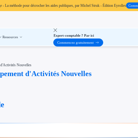
ge
- La méthode pour décrocher les aides publiques, par Michel Struk - Édition Eyrolles
Comm
Expert-comptable ? Par ici
Ressources
Commencez gratuitement
'Activités Nouvelles
pement d'Activités Nouvelles
de