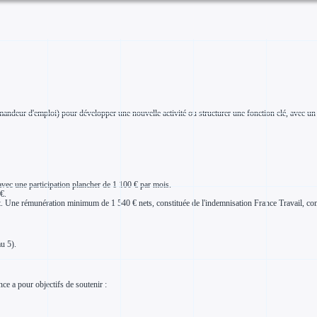
ndeur d'emploi) pour développer une nouvelle activité ou structurer une fonction clé, avec un a
 avec une participation plancher de 1 100 € par mois.
€.
ut. Une rémunération minimum de 1 540 € nets, constituée de l'indemnisation France Travail, 
 5).
e a pour objectifs de soutenir :