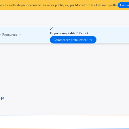
ge
- La méthode pour décrocher les aides publiques, par Michel Struk - Édition Eyrolles
Comm
Expert-comptable ? Par ici
Ressources
Commencez gratuitement
de