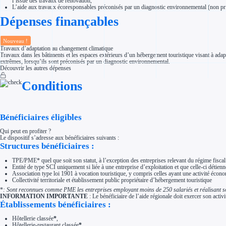
l’issue des travaux de rénovation,
Aides Région Normandie
L’aide aux travaux écoresponsables préconisés par un diagnostic environnemental (non pris
Aides Région Nouvelle-Aquitaine
Dépenses finançables
Aides Région Occitanie
Aides Région PACA
Aides Région Pays de la Loire
Outre-mer
Nouveau !
Aides Région Guadeloupe
Travaux d’adaptation au changement climatique
Aides Région Guyane
Travaux dans les bâtiments et les espaces extérieurs d’un hébergement touristique visant à adapte
Aides Région Martinique
extrêmes, lorsqu’ils sont préconisés par un diagnostic environnemental.
Aides Région Mayotte
Découvrir les autres dépenses
Aides Région Réunion
Conditions
Couvertures
Aides Nationales
Aides Européennes
Nos tarifs
Recherche autonome
Bénéficiaires éligibles
Accompagnement
Ressources
Qui peut en profiter ?
FAQ
Le dispositif s’adresse aux bénéficiaires suivants :
Blog
Structures bénéficiaires :
Nos guides
Nos partenaires
TPE/PME
*
quel que soit son statut, à l’exception des entreprises relevant du régime fiscal
Contactez-nous
Entité de type SCI uniquement si liée à une entreprise d’exploitation et que celle-ci déti
Association type loi 1901 à vocation touristique, y compris celles ayant une activité éc
Collectivité territoriale et établissement public propriétaire d’hébergement touristique
*
: Sont reconnues comme PME les entreprises employant moins de 250 salariés et réalisant soit 
INFORMATION IMPORTANTE
: Le bénéficiaire de l’aide régionale doit exercer son acti
Établissements bénéficiaires :
Hôtellerie classée
*
,
Hôtellerie-restaurant classée
*
,