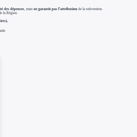
lité des dépenses
, mais
ne garantit pas l’attribution
de la subvention.
de la Région.
iers).
aide.