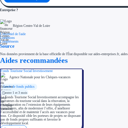
Entreprise ?
Région Centre-Val de Loire
L'essentiel de l'aide
Conditions
Compléments
Source
Nos données proviennent de la base officielle de l'État disponible sur aides-entreprises.fr, aides
Aides recommandées
Fonds Tourisme Social Investissement
Agence Nationale pour les Chèques-vacances
Levée de fonds publics
entre 1 et 3 mois
Le Fonds Tourisme Social Investissement accompagne les
opérateurs du tourisme social dans la rénovation, la
reconfiguration ou l’extension de leurs équipements
immobiliers, afin de moderniser l’offre, d’améliorer
l’accessibilité et de maintenir l’accès aux vacances pour
tous. Ce dispositif cible les porteurs de projets ne disposant
pas de fonds propres suffisants et favorise le
développement local.