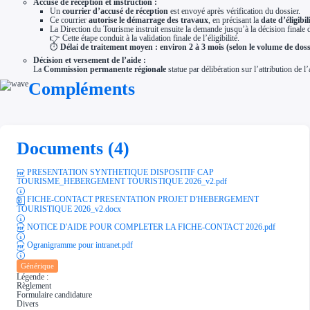
Accusé de réception et instruction :
Un
courrier d’accusé de réception
est envoyé après vérification du dossier.
Ce courrier
autorise le démarrage des travaux
, en précisant la
date d’éligibi
La Direction du Tourisme instruit ensuite la demande jusqu’à la décision finale 
👉 Cette étape conduit à la validation finale de l’éligibilité.
⏱️
Délai de traitement moyen : environ 2 à 3 mois (selon le volume de doss
Décision et versement de l’aide :
La
Commission permanente régionale
statue par délibération sur l’attribution de l’
Compléments
Documents (4)
PRESENTATION SYNTHETIQUE DISPOSITIF CAP
TOURISME_HEBERGEMENT TOURISTIQUE 2026_v2.pdf
FICHE-CONTACT PRESENTATION PROJET D'HEBERGEMENT
TOURISTIQUE 2026_v2.docx
NOTICE D'AIDE POUR COMPLETER LA FICHE-CONTACT 2026.pdf
Ogranigramme pour intranet.pdf
Générique
Légende :
Règlement
Formulaire candidature
Divers