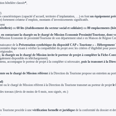
ion hôtelière classée
*
,
).
s caractéristiques (capacité d’accueil, territoire d’implantation, …) en font
un équipement prése
ire) fortement créateur d’emplois, montants d’investissements significatifs.
ment
ôtellerie)
ou
60 lits (établissement du secteur social et solidaire)
ou
80 emplacements (hôtel
 en contactant la chargée ou le chargé de Mission Economie Proximité/Tourisme, dont 
 de Mission Economie de proximité/Tourisme de son département situé.e en Maison de Région 
nnaissance de la
Présentation synthétique du dispositif CAP « Tourisme » – Hébergement 
 première étape visant à vérifier la compatibilité du projet avec les critères d’éligibilité pour pou
 régionales.
e,
la chargée ou le chargé de Mission invite le porteur de projet à compléter la Fiche-Cont
également disponible en téléchargement).
ntenu, accompagne le porteur de projet à la compléter si nécessaire,
puis la transmet à la Dir
ente ou le chargé de Mission référent
à la Direction du Tourisme propose un entretien au port
al)
ente ou le chargé de Mission référent à la Direction du Tourisme transmet au porteur de projet
le
des travaux (devis de moins de 6 mois, non signés, etc.)
 du Tourisme procède à une
vérification formelle et juridique
de la conformité du dossier et d
n
.