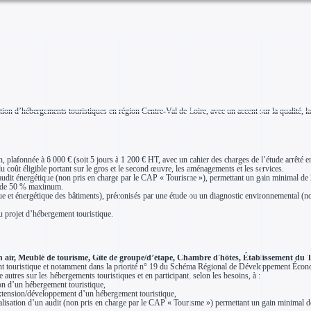
tion d’hébergements touristiques en région Centre-Val de Loire, avec un accent sur la qualité, la
, plafonnée à 6 000 € (soit 5 jours à 1 200 € HT, avec un cahier des charges de l’étude arrêté en
coût éligible portant sur le gros et le second œuvre, les aménagements et les services.
udit énergétique (non pris en charge par le CAP « Tourisme »), permettant un gain minimal de 2 
ux de 50 % maximum.
e et énergétique des bâtiments), préconisés par une étude ou un diagnostic environnemental (n
u projet d’hébergement touristique.
ein air, Meublé de tourisme, Gîte de groupe/d’étape, Chambre d'hôtes, Établissement du Tou
ent touristique et notamment dans la priorité n° 19 du Schéma Régional de Développement Écon
e autres sur les hébergements touristiques et en participant, selon les besoins, à :
ion d’un hébergement touristique,
extension/développement d’un hébergement touristique,
éalisation d’un audit (non pris en charge par le CAP « Tourisme ») permettant un gain minimal d