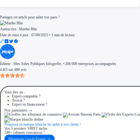
Partagez cet article pour aider vos pairs !
Auteur.rice :
Marthe Blin
Date de mise à jour : 07/09/2025
•
1 min de lecture
Éditeur :
Mes Aides Publiques Infogreffe
, +206 000 entreprises accompagnées
4.8
/
5
sur
486
avis
Vous êtes un :
Expert-comptable ?
Avocat ?
Expert en financement ?
Nos partenaires
Proposez en marque blanche les aides à vos clients !
Vos 5 premiers SIRET inclus
240+ cabinets convaincus !
Découvrez l’accès Expert