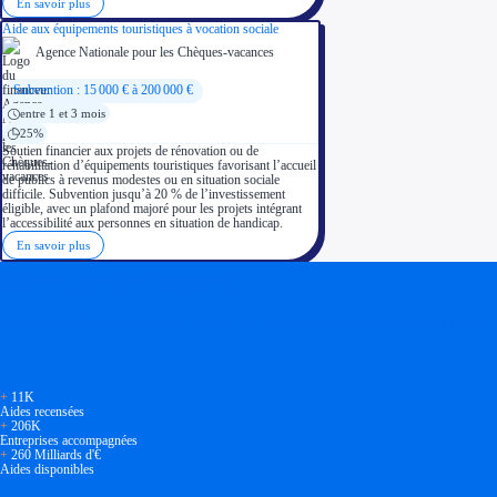
En savoir plus
Aide aux équipements touristiques à vocation sociale
Agence Nationale pour les Chèques-vacances
Subvention : 15 000 € à 200 000 €
entre 1 et 3 mois
25%
Soutien financier aux projets de rénovation ou de
réhabilitation d’équipements touristiques favorisant l’accueil
de publics à revenus modestes ou en situation sociale
difficile. Subvention jusqu’à 20 % de l’investissement
éligible, avec un plafond majoré pour les projets intégrant
l’accessibilité aux personnes en situation de handicap.
En savoir plus
Soyez accompagné
Réalisez des économies pour votre entreprise en tirant parti
+
11K
Aides recensées
+
206K
Entreprises accompagnées
+
260 Milliards d'€
Aides disponibles