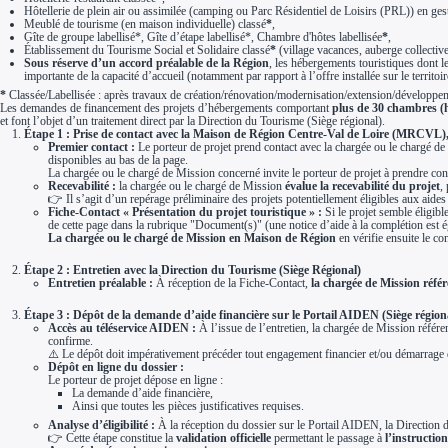
Hôtellerie de plein air ou assimilée (camping ou Parc Résidentiel de Loisirs (PRL)) en gest
Meublé de tourisme (en maison individuelle) classé
*
,
Gîte de groupe labellisé*, Gîte d’étape labellisé*, Chambre d'hôtes labellisée
*
,
Établissement du Tourisme Social et Solidaire classé
*
(village vacances, auberge collective
Sous réserve d’un accord préalable de la Région
, les hébergements touristiques dont le
importante de la capacité d’accueil (notamment par rapport à l’offre installée sur le territo
*
Classée/Labellisée : après travaux de création/rénovation/modernisation/extension/développe
Les demandes de financement des projets d’hébergements comportant
plus de 30 chambres (h
et font l’objet d’un traitement direct par la Direction du Tourisme (Siège régional).
Étape 1 : Prise de contact avec la Maison de Région Centre-Val de Loire (MRCVL),
Premier contact :
Le porteur de projet prend contact avec la chargée ou le chargé
disponibles au bas de la page.
La chargée ou le chargé de Mission concerné invite le porteur de projet à prendre co
Recevabilité :
la chargée ou le chargé de Mission
évalue la recevabilité du projet
,
👉 Il s’agit d’un repérage préliminaire des projets potentiellement éligibles aux aides
Fiche-Contact « Présentation du projet touristique » :
Si le projet semble éligibl
de cette page dans la rubrique "Document(s)" (une notice d’aide à la complétion est 
La chargée ou le chargé de Mission en Maison de Région
en vérifie ensuite le co
Étape 2 : Entretien avec la Direction du Tourisme (Siège Régional)
Entretien préalable :
À réception de la Fiche-Contact,
la chargée de Mission référ
Étape 3 : Dépôt de la demande d’aide financière sur le Portail AIDEN (Siège région
Accès au téléservice AIDEN :
À l’issue de l’entretien, la chargée de Mission référ
confirme.
⚠️ Le dépôt doit impérativement précéder tout engagement financier et/ou démarrage 
Dépôt en ligne du dossier :
Le porteur de projet dépose en ligne :
La demande d’aide financière,
Ainsi que toutes les pièces justificatives requises.
Analyse d’éligibilité :
À la réception du dossier sur le Portail AIDEN, la Direction
👉 Cette étape constitue la
validation officielle
permettant le passage à
l’instructio