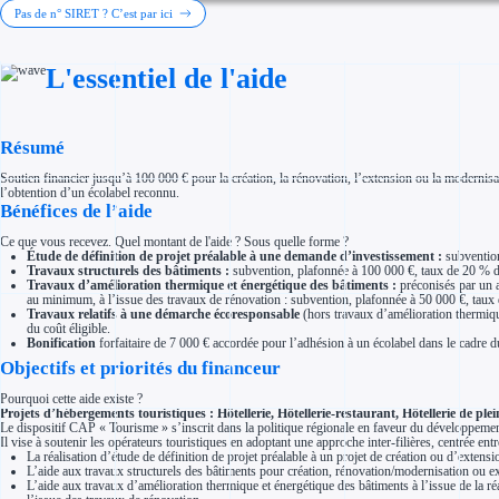
Investir dans une entreprise
Pas de n° SIRET ? C’est par ici
Aides Fiscales et sociales
Crédits & réductions d'impôt
Exonération fiscale
L'essentiel de l'aide
Aides Urssaf
Prêts publics
Prêt entreprise
Prêt d'honneur
Appel à projet
Résumé
Avance remboursable
Garantie bancaire entreprise
Soutien financier jusqu’à 100 000 € pour la création, la rénovation, l’extension ou la modernisa
Par financeur
l’obtention d’un écolabel reconnu.
Aides par organisme financeur
Bénéfices de l’aide
Aides Bpifrance
Aides ADEME
Ce que vous recevez. Quel montant de l'aide ? Sous quelle forme ?
Tous les financeurs
Étude de définition de projet préalable à une demande d’investissement :
subvention
Solutions MAPi
Travaux structurels des bâtiments :
subvention, plafonnée à 100 000 €, taux de 20 % du 
Simulateur d'éligibilité
Travaux d’amélioration thermique et énergétique des bâtiments :
préconisés par un a
Trouvez des idées de dépenses éligibles
au minimum, à l’issue des travaux de rénovation : subvention, plafonnée à 50 000 €, ta
Quelles aides pour votre secteur ?
Travaux relatifs à une démarche écoresponsable
(hors travaux d’amélioration thermiqu
Ouvrage
du coût éligible.
Bonification
forfaitaire de 7 000 € accordée pour l’adhésion à un écolabel dans le cadre d
Territoires
Régions de A à H
Objectifs et priorités du financeur
Aides Région Auvergne-Rhône-Alpes
Aides Région Bourgogne-Franche-Comté
Pourquoi cette aide existe ?
Aides Région Bretagne
Projets d’hébergements touristiques : Hôtellerie, Hôtellerie-restaurant, Hôtellerie de pl
Aides Région Centre-Val de Loire
Le dispositif CAP « Tourisme » s’inscrit dans la politique régionale en faveur du développem
Aides Région Corse
Il vise à soutenir les opérateurs touristiques en adoptant une approche inter-filières, centrée entr
Aides Région Grand-Est
La réalisation d’étude de définition de projet préalable à un projet de création ou d’extens
Aides Région Hauts-de-France
L’aide aux travaux structurels des bâtiments pour création, rénovation/modernisation ou 
Régions de I à P
L’aide aux travaux d’amélioration thermique et énergétique des bâtiments à l’issue de la r
Aides Région Île-de-France