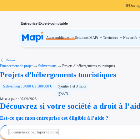
📘
Ouvra
Entreprise
Expert-comptable
Aides publiques
Solutions MAPi
Territoires
Nos tarifs
Aides publiques
Projets finançables
Investissement
Aides à l'investissement
Aides immobilier entreprise
Aides financières entreprise
Retour
Thématiques
Financement de projet
Subventions
Projets d’hébergements touristiques
Financement innovation
Projets d’hébergements touristiques
Transition écologique
Développement international
Transition numérique
Économies d'énergie et d'eau
Subvention : 3 000 € à 100 000 €
entre 1 et 3 mois
Aides RSE entreprise
80%
Étapes de vie
Mise à jour : 07/09/2025
Création d'entreprise
Cession d'entreprise
Découvrez si votre société a droit à l’ai
Entreprise en difficulté
Aides Ressources Humaines
Est-ce que mon entreprise est éligible à l’aide ?
Type de financements
Aides sans remboursement
Subventions
Concours entreprise
Réduction des coûts
Accompagnement entreprise