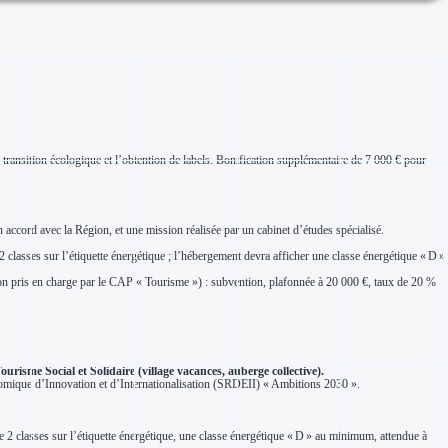
 transition écologique et l’obtention de labels. Bonification supplémentaire de 7 000 € pour
 accord avec la Région, et une mission réalisée par un cabinet d’études spécialisé.
classes sur l’étiquette énergétique ; l’hébergement devra afficher une classe énergétique « D »
on pris en charge par le CAP « Tourisme ») : subvention, plafonnée à 20 000 €, taux de 20 %
risme Social et Solidaire (village vacances, auberge collective).
omique d’Innovation et d’Internationalisation (SRDEII) « Ambitions 2030 ».
e 2 classes sur l’étiquette énergétique, une classe énergétique « D » au minimum, attendue à