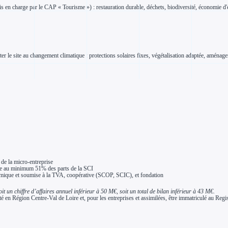
 en charge par le CAP « Tourisme ») : restauration durable, déchets, biodiversité, économie d'
r le site au changement climatique : protections solaires fixes, végétalisation adaptée, aménagem
 de la micro-entreprise
enne au minimum 51% des parts de la SCI
onomique et soumise à la TVA, coopérative (SCOP, SCIC), et fondation
un chiffre d’affaires annuel inférieur à 50 M€, soit un total de bilan inférieur à 43 M€.
vité en Région Centre-Val de Loire et, pour les entreprises et assimilées, être immatriculé au Reg