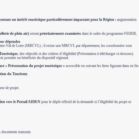
ntant un intérêt touristique particulièrement impactant pour la Région :
augmentation
lerie de plein air)
seront
prioritairement examinées
dans le cadre du programme FEDER,
vous dépendez
Centre-Val de Loire (MRCVL) ; il existe une MRCVL par département, les coordonnées sont
Touristique
, des objectifs et des critères d’éligibilité (Présentation à télécharger ci-dessous).
voir postuler ou bénéficier du dispositif régional.
act « Présentation du projet touristique »
accessible en suivant les liens figurant dans en fin
ection du Tourisme
.
eur de projet.
 lien vers le Portail AIDEN
pour le dépôt officiel de la demande si l’éligibilité du projet se
es documents transmis