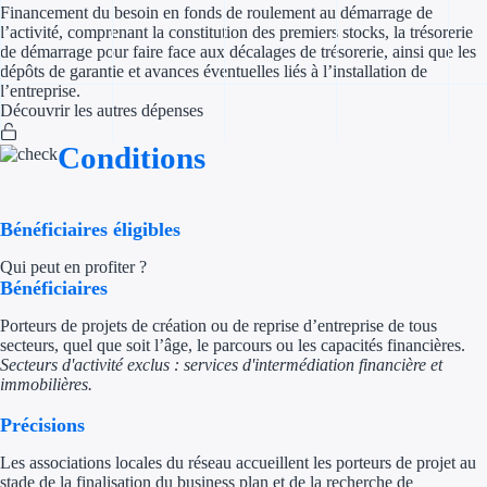
Financement du besoin en fonds de roulement au démarrage de
l’activité, comprenant la constitution des premiers stocks, la trésorerie
Appel à projet
de démarrage pour faire face aux décalages de trésorerie, ainsi que les
dépôts de garantie et avances éventuelles liés à l’installation de
l’entreprise.
Avance rembo
Découvrir les autres dépenses
Garantie banca
Conditions
Par financeur
Bénéficiaires éligibles
Aides par organism
Qui peut en profiter ?
Aides Bpifran
Bénéficiaires
Porteurs de projets de création ou de reprise d’entreprise de tous
Aides ADEM
secteurs, quel que soit l’âge, le parcours ou les capacités financières.
Secteurs d'activité exclus : services d'intermédiation financière et
Tous les finan
immobilières.
Précisions
Solutions MAPi
Les associations locales du réseau accueillent les porteurs de projet au
Simulateur d'éligibilité
stade de la finalisation du business plan et de la recherche de