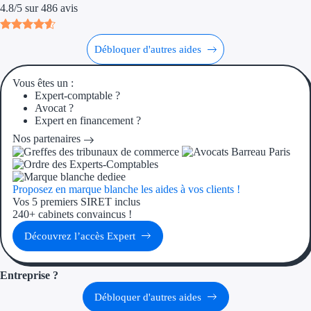
4.8
/
5
sur
486
avis
Aides Région Gran
Aides Région Haut
Débloquer d'autres aides
Régions de I à P
Vous êtes un :
Expert-comptable ?
Aides Région Île-d
Avocat ?
Expert en financement ?
Aides Région Nor
Nos partenaires
Aides Région Nouve
Proposez en marque blanche les aides à vos clients !
Aides Région Occit
Vos 5 premiers SIRET inclus
240+ cabinets convaincus !
Aides Région PAC
Découvrez l’accès Expert
Aides Région Pays 
Entreprise ?
Outre-mer
Débloquer d'autres aides