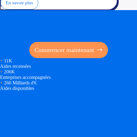
En savoir plus
Soyez accompagné
Réalisez des économies pour votre entreprise en tirant
parti des financements publics
Commencer maintenant
+
11K
Aides recensées
+
206K
Entreprises accompagnées
+
260 Milliards d'€
Aides disponibles