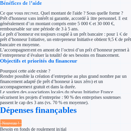
Bénéfices de l’aide
Concours entr
Ce que vous recevez. Quel montant de l'aide ? Sous quelle forme ?
Réduction des 
Prêt d'honneur sans intérêt ni garantie, accordé à titre personnel. Il est
généralement d’un montant compris entre 5 000 € et 30 000 €,
Accompagneme
remboursable sur une période de 3 à 5 ans.
Le prêt d’honneur est toujours couplé à un prêt bancaire : pour 1 € de
prêt d’honneur Initiative, un entrepreneur Initiative obtient 9,5 € de prêt
Investir dans 
bancaire en moyenne.
L’accompagnement en amont de l’octroi d’un prêt d’honneur permet à
Aides Fiscales et so
l’entrepreneur d’évaluer la totalité de ses besoins en financement.
Objectifs et priorités du financeur
Crédits & rédu
Pourquoi cette aide existe ?
Rendre possible la création d’entreprise au plus grand nombre par un
Exonération fi
financement adapté (le prêt d’honneur à taux zéro) et un
accompagnement gratuit et dans la durée.
Aides Urssaf
Le soutien des associations locales du réseau Initiative France
sécurisent les projets d’entreprise : 90 % des entreprises soutenues
passent le cap des 3 ans (vs. 70 % en moyenne).
Prêts publics
Dépenses finançables
Prêt entrepris
Nouveau !
Besoin en fonds de roulement initial
Prêt d'honneu