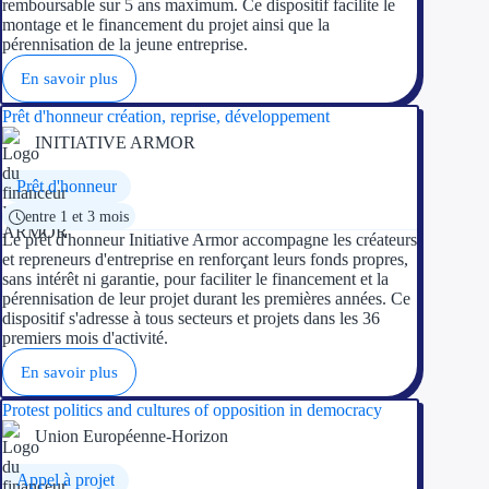
remboursable sur 5 ans maximum. Ce dispositif facilite le
montage et le financement du projet ainsi que la
pérennisation de la jeune entreprise.
Ressources
En savoir plus
FAQ
Prêt d'honneur création, reprise, développement
Blog
INITIATIVE ARMOR
Prêt d'honneur
Nos guides
entre 1 et 3 mois
Nos partenaires
Le prêt d'honneur Initiative Armor accompagne les créateurs
et repreneurs d'entreprise en renforçant leurs fonds propres,
sans intérêt ni garantie, pour faciliter le financement et la
Contactez-nous
pérennisation de leur projet durant les premières années. Ce
dispositif s'adresse à tous secteurs et projets dans les 36
premiers mois d'activité.
En savoir plus
Protest politics and cultures of opposition in democracy
Union Européenne-Horizon
Appel à projet