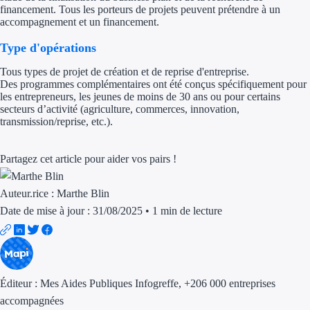
financement. Tous les porteurs de projets peuvent prétendre à un
accompagnement et un financement.
Trouvez des idées de dép
Type d'opérations
Quelles aides pour votre
Tous types de projet de création et de reprise d'entreprise.
Ouvrage
Des programmes complémentaires ont été conçus spécifiquement pour
les entrepreneurs, les jeunes de moins de 30 ans ou pour certains
secteurs d’activité (agriculture, commerces, innovation,
Territoires
transmission/reprise, etc.).
Régions de A à H
Partagez cet article pour aider vos pairs !
Aides Région Auve
Auteur.rice :
Marthe Blin
Aides Région Bou
Date de mise à jour : 31/08/2025
•
1 min de lecture
Aides Région Bret
Aides Région Centr
Éditeur :
Mes Aides Publiques Infogreffe
, +206 000 entreprises
Aides Région Cors
accompagnées