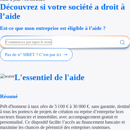
Découvrez si votre société a droit à
Économies d'én
l’aide
Aides RSE ent
Est-ce que mon entreprise est éligible à l’aide ?
Étapes de vie
Création d'ent
Pas de n° SIRET ? C’est par ici
Cession d'entr
Entreprise en d
L'essentiel de l'aide
Aides Ressour
Type de financements
Résumé
Prêt d'honneur à taux zéro de 5 000 € à 30 000 €, sans garantie, destiné
Aides sans rembou
à tous les porteurs de projets de création ou reprise d’entreprise hors
secteurs financier et immobilier, avec accompagnement gratuit et
Subventions
personnalisé. Ce dispositif facilite l’accès au financement bancaire et
maximise les chances de pérennité des entreprises soutenues.