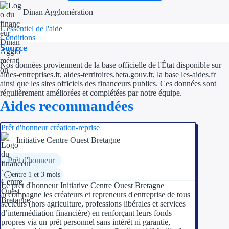
Aides Région Guad
Dinan Agglomération
Aides Région Guya
L'essentiel de l'aide
Conditions
Aides Région Mart
Source
Nos données proviennent de la base officielle de l'État disponible sur
Aides Région Mayo
aides-entreprises.fr, aides-territoires.beta.gouv.fr, la base les-aides.fr
ainsi que les sites officiels des financeurs publics. Ces données sont
Aides Région Réun
régulièrement améliorées et complétées par notre équipe.
Aides recommandées
Couvertures
Prêt d'honneur création-reprise
Aides Nationales
Initiative Centre Ouest Bretagne
Aides Européennes
Prêt d'honneur
entre 1 et 3 mois
Nos tarifs
Le prêt d'honneur Initiative Centre Ouest Bretagne
accompagne les créateurs et repreneurs d'entreprise de tous
secteurs (hors agriculture, professions libérales et services
Recherche autonome
d’intermédiation financière) en renforçant leurs fonds
propres via un prêt personnel sans intérêt ni garantie,
Accompagnement