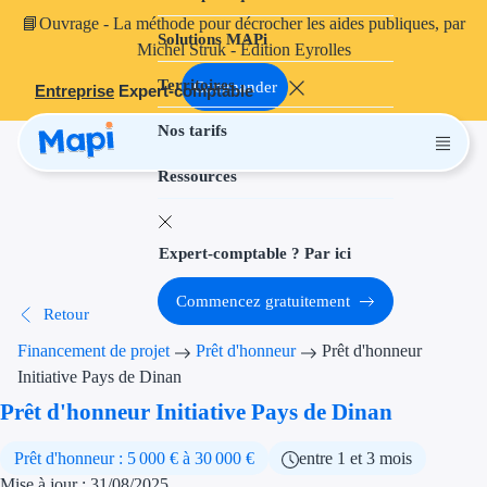
📘
Ouvrage
- La méthode pour décrocher les aides publiques, par
Solutions MAPi
Projets finançables
Michel Struk - Édition Eyrolles
Territoires
Investissement
Commander
Entreprise
Expert-comptable
Nos tarifs
Aides à l'inves
Ressources
Aides immobili
Aides financiè
Expert-comptable ? Par ici
Thématiques
Commencez gratuitement
Retour
Financement i
Financement de projet
Prêt d'honneur
Prêt d'honneur
Transition éco
Initiative Pays de Dinan
Prêt d'honneur Initiative Pays de Dinan
Développement
Prêt d'honneur : 5 000 € à 30 000 €
entre 1 et 3 mois
Transition nu
Mise à jour : 31/08/2025