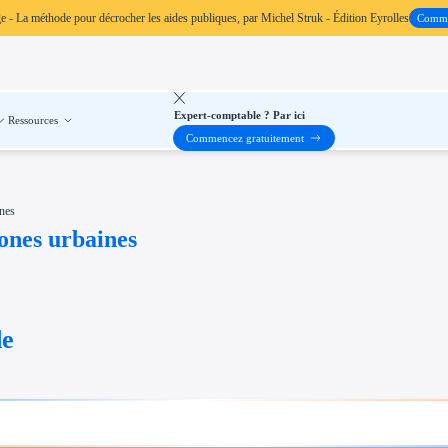
ge
- La méthode pour décrocher les aides publiques, par Michel Struk - Édition Eyrolles
Comm
Expert-comptable ? Par ici
Ressources
Commencez gratuitement
ines
zones urbaines
de