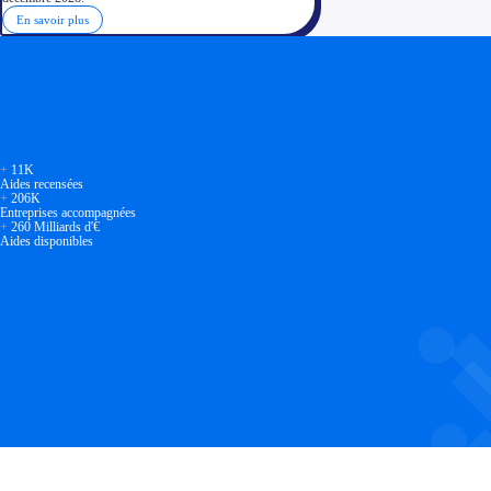
En savoir plus
Soyez accompagné
Réalisez des économies pour votre entreprise en tirant parti
+
11K
Aides recensées
+
206K
Entreprises accompagnées
+
260 Milliards d'€
Aides disponibles