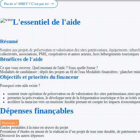
Investir dans une entreprise
Pas de n° SIRET ? C’est par ici
Aides Fiscales et sociales
Crédits & réductions d'impôt
Exonération fiscale
L'essentiel de l'aide
Aides Urssaf
Prêts publics
Prêt entreprise
Prêt d'honneur
Appel à projet
Résumé
Avance remboursable
Garantie bancaire entreprise
Soutien aux projets de préservation et valorisation des sites patrimoniaux, équipements cultu
Par financeur
collectivités, associations, PME, coopératives et autres acteurs, hors hébergements touristiques e
Aides par organisme financeur
Bénéfices de l’aide
Aides Bpifrance
Aides ADEME
Ce que vous recevez. Quel montant de l'aide ? Sous quelle forme ?
Tous les financeurs
Modalités de candidature : dépôt des projets au fil de l'eau Modalités financières : planche
Solutions MAPi
Objectifs et priorités du financeur
Simulateur d'éligibilité
Trouvez des idées de dépenses éligibles
Pourquoi cette aide existe ?
Quelles aides pour votre secteur ?
Ouvrage
soutenir toute opération de préservation ou de valorisation des sites patrimoniaux ainsi 
Territoires
permettre la préservation, le développement de la fréquentation touristique et les activités ren
Régions de A à H
accélérer la mutation vers un tourisme durable prenant en compte les impacts économique
Aides Région Auvergne-Rhône-Alpes
Dépenses finançables
Aides Région Bourgogne-Franche-Comté
Aides Région Bretagne
Aides Région Centre-Val de Loire
Aides Région Corse
Nouveau !
Aides Région Grand-Est
Études préalables à la mise en œuvre du projet
Aides Région Hauts-de-France
Prestations d’études en amont de la réalisation d’un projet de tourisme durable, de patrimoine o
Régions de I à P
Découvrir les autres dépenses
Aides Région Île-de-France