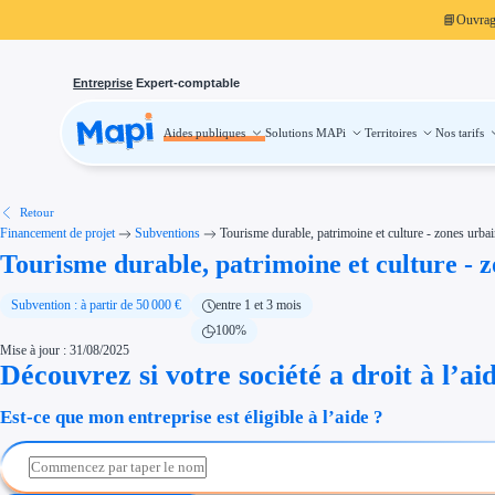
📘
Ouvra
Entreprise
Expert-comptable
Aides publiques
Solutions MAPi
Territoires
Nos tarifs
Aides publiques
Projets finançables
Investissement
Aides à l'investissement
Aides immobilier entreprise
Aides financières entreprise
Retour
Thématiques
Financement de projet
Subventions
Tourisme durable, patrimoine et culture - zones urba
Financement innovation
Tourisme durable, patrimoine et culture - 
Transition écologique
Développement international
Transition numérique
Économies d'énergie et d'eau
Subvention : à partir de 50 000 €
entre 1 et 3 mois
Aides RSE entreprise
100%
Étapes de vie
Mise à jour : 31/08/2025
Création d'entreprise
Cession d'entreprise
Découvrez si votre société a droit à l’ai
Entreprise en difficulté
Aides Ressources Humaines
Est-ce que mon entreprise est éligible à l’aide ?
Type de financements
Aides sans remboursement
Subventions
Concours entreprise
Réduction des coûts
Accompagnement entreprise