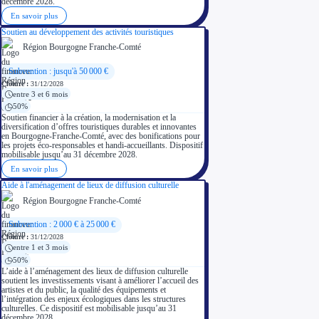
décembre 2028.
En savoir plus
Soutien au développement des activités touristiques
Région Bourgogne Franche-Comté
Subvention : jusqu'à 50 000 €
Clôture :
31/12/2028
entre 3 et 6 mois
50%
Soutien financier à la création, la modernisation et la
diversification d’offres touristiques durables et innovantes
en Bourgogne-Franche-Comté, avec des bonifications pour
les projets éco-responsables et handi-accueillants. Dispositif
mobilisable jusqu’au 31 décembre 2028.
En savoir plus
Aide à l'aménagement de lieux de diffusion culturelle
Région Bourgogne Franche-Comté
Subvention : 2 000 € à 25 000 €
Clôture :
31/12/2028
entre 1 et 3 mois
50%
L’aide à l’aménagement des lieux de diffusion culturelle
soutient les investissements visant à améliorer l’accueil des
artistes et du public, la qualité des équipements et
l’intégration des enjeux écologiques dans les structures
culturelles. Ce dispositif est mobilisable jusqu’au 31
décembre 2028.