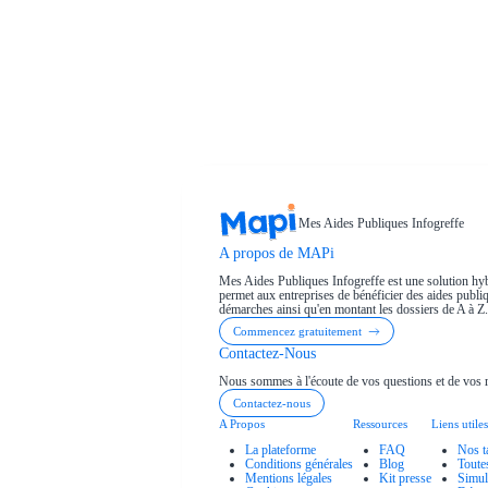
Mes Aides Publiques Infogreffe
A propos de MAPi
Mes Aides Publiques Infogreffe est une solution hyb
permet aux entreprises de bénéficier des aides publiqu
démarches ainsi qu'en montant les dossiers de A à Z.
Commencez gratuitement
Contactez-Nous
Nous sommes à l'écoute de vos questions et de vos 
Contactez-nous
A Propos
Ressources
Liens utiles
La plateforme
FAQ
Nos t
Conditions générales
Blog
Toute
Mentions légales
Kit presse
Simul