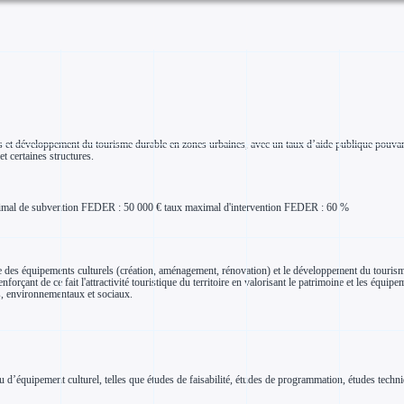
rels et développement du tourisme durable en zones urbaines, avec un taux d’aide publique pouv
t certaines structures.
r minimal de subvention FEDER : 50 000 € taux maximal d'intervention FEDER : 60 %
que des équipements culturels (création, aménagement, rénovation) et le développement du touris
forçant de ce fait l'attractivité touristique du territoire en valorisant le patrimoine et les équipe
s, environnementaux et sociaux.
u d’équipement culturel, telles que études de faisabilité, études de programmation, études techni