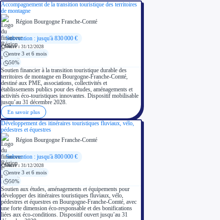
Accompagnement de la transition touristique des territoires
de montagne
Région Bourgogne Franche-Comté
Subvention : jusqu'à 830 000 €
Clôture :
31/12/2028
entre 3 et 6 mois
50%
Soutien financier à la transition touristique durable des
territoires de montagne en Bourgogne-Franche-Comté,
destiné aux PME, associations, collectivités et
établissements publics pour des études, aménagements et
activités éco-touristiques innovantes. Dispositif mobilisable
jusqu’au 31 décembre 2028.
En savoir plus
Développement des itinéraires touristiques fluviaux, vélo,
pédestres et équestres
Région Bourgogne Franche-Comté
Subvention : jusqu'à 800 000 €
Clôture :
31/12/2028
entre 3 et 6 mois
50%
Soutien aux études, aménagements et équipements pour
développer des itinéraires touristiques fluviaux, vélo,
pédestres et équestres en Bourgogne-Franche-Comté, avec
une forte dimension éco-responsable et des bonifications
liées aux éco-conditions. Dispositif ouvert jusqu’au 31