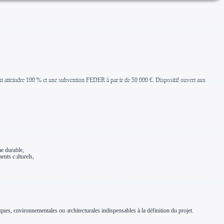
ant atteindre 100 % et une subvention FEDER à partir de 50 000 €. Dispositif ouvert aux
me durable,
ments culturels,
ques, environnementales ou architecturales indispensables à la définition du projet.