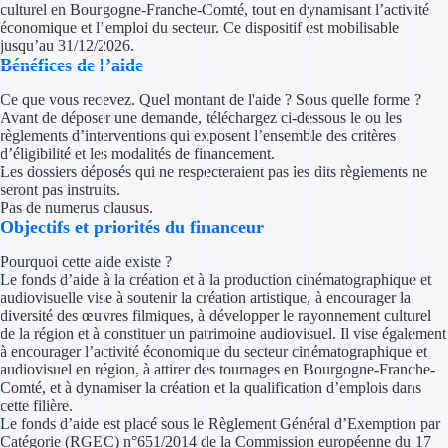
culturel en Bourgogne-Franche-Comté, tout en dynamisant l’activité
Concours entr
économique et l’emploi du secteur. Ce dispositif est mobilisable
jusqu’au 31/12/2026.
Réduction des 
Bénéfices de l’aide
Accompagneme
Ce que vous recevez. Quel montant de l'aide ? Sous quelle forme ?
Avant de déposer une demande, téléchargez ci-dessous le ou les
règlements d’interventions qui exposent l’ensemble des critères
Investir dans 
d’éligibilité et les modalités de financement.
Les dossiers déposés qui ne respecteraient pas les dits règlements ne
Aides Fiscales et so
seront pas instruits.
Pas de numerus clausus.
Objectifs et priorités du financeur
Crédits & rédu
Pourquoi cette aide existe ?
Exonération fi
Le fonds d’aide à la création et à la production cinématographique et
audiovisuelle vise à soutenir la création artistique, à encourager la
Aides Urssaf
diversité des œuvres filmiques, à développer le rayonnement culturel
de la région et à constituer un patrimoine audiovisuel. Il vise également
à encourager l’activité économique du secteur cinématographique et
Prêts publics
audiovisuel en région, à attirer des tournages en Bourgogne-Franche-
Comté, et à dynamiser la création et la qualification d’emplois dans
cette filière.
Prêt entrepris
Le fonds d’aide est placé sous le Règlement Général d’Exemption par
Catégorie (RGEC) n°651/2014 de la Commission européenne du 17
Prêt d'honneu