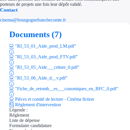
porteurs de projets une fois leur dépôt validé.
Aides Région Gran
Contact
Aides Région Haut
cinema@bourgognefranchecomte.fr
Régions de I à P
Documents (7)
Aides Région Île-d
"RI_53_01_Aide_prod_LM.pdf"
Aides Région Nor
"RI_53_03_Aide_prod_FTV.pdf"
"RI_53_05_Aide___criture_0.pdf"
Aides Région Nouve
"RI_53_06_Aide_d__v.pdf"
Aides Région Occit
"Fiche_de_retomb__es___conomiques_en_BFC_0.pdf"
Aides Région PAC
Pièces et comité de lecture - Cinéma fiction
Aides Région Pays 
Règlement d'intervention
Légende :
Règlement
Outre-mer
Liste de dépense
Formulaire candidature