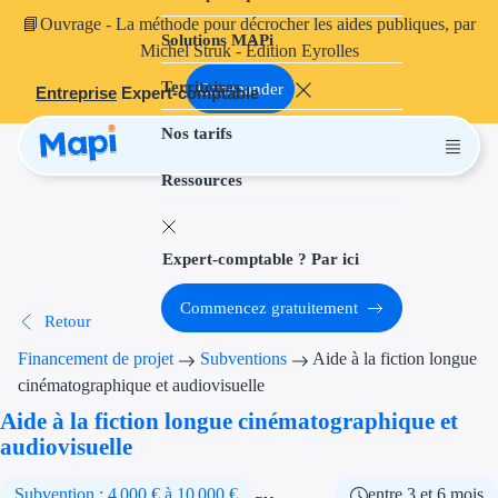
📘
Ouvrage
- La méthode pour décrocher les aides publiques, par
Solutions MAPi
Projets finançables
Michel Struk - Édition Eyrolles
Territoires
Investissement
Commander
Entreprise
Expert-comptable
Nos tarifs
Aides à l'inves
Ressources
Aides immobili
Aides financiè
Expert-comptable ? Par ici
Thématiques
Commencez gratuitement
Retour
Financement i
Financement de projet
Subventions
Aide à la fiction longue
Transition éco
cinématographique et audiovisuelle
Aide à la fiction longue cinématographique et
Développement
audiovisuelle
Transition nu
Subvention : 4 000 € à 10 000 €
entre 3 et 6 mois