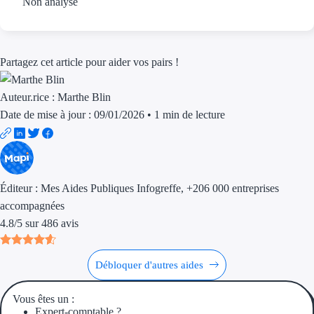
Non analysé
Aides Région Guad
Aides Région Guya
Partagez cet article pour aider vos pairs !
Aides Région Mart
Aides Région Mayo
Auteur.rice :
Marthe Blin
Date de mise à jour : 09/01/2026
•
1 min de lecture
Aides Région Réun
Couvertures
Aides Nationales
Éditeur :
Mes Aides Publiques Infogreffe
, +206 000 entreprises
accompagnées
Aides Européennes
4.8
/
5
sur
486
avis
Nos tarifs
Débloquer d'autres aides
Recherche autonome
Vous êtes un :
Accompagnement
Expert-comptable ?