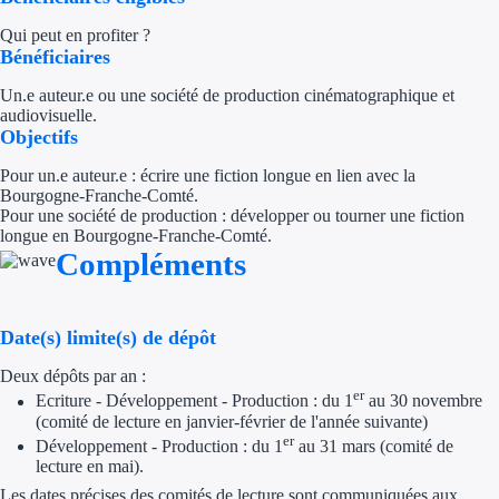
Qui peut en profiter ?
Trouvez des idées de dép
Bénéficiaires
Quelles aides pour votre
Un.e auteur.e ou une société de production cinématographique et
audiovisuelle.
Ouvrage
Objectifs
Pour un.e auteur.e : écrire une fiction longue en lien avec la
Territoires
Bourgogne-Franche-Comté.
Pour une société de production : développer ou tourner une fiction
Régions de A à H
longue en Bourgogne-Franche-Comté.
Compléments
Aides Région Auve
Aides Région Bou
Date(s) limite(s) de dépôt
Aides Région Bret
Deux dépôts par an :
er
Ecriture - Développement - Production : du 1
au 30 novembre
(comité de lecture en janvier-février de l'année suivante)
Aides Région Centr
er
Développement - Production : du 1
au 31 mars (comité de
lecture en mai).
Aides Région Cors
Les dates précises des comités de lecture sont communiquées aux