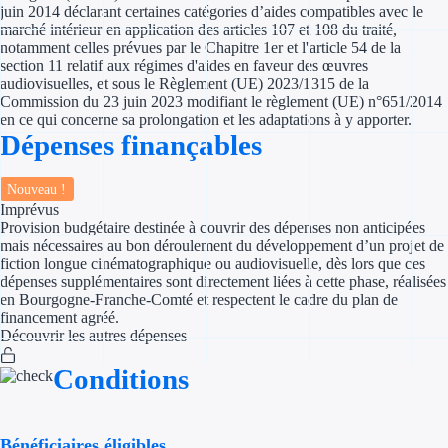
juin 2014 déclarant certaines catégories d’aides compatibles avec le
marché intérieur en application des articles 107 et 108 du traité,
Appel à projet
notamment celles prévues par le Chapitre 1er et l'article 54 de la
section 11 relatif aux régimes d'aides en faveur des œuvres
audiovisuelles, et sous le Règlement (UE) 2023/1315 de la
Avance rembo
Commission du 23 juin 2023 modifiant le règlement (UE) n°651/2014
en ce qui concerne sa prolongation et les adaptations à y apporter.
Garantie banca
Dépenses finançables
Par financeur
Nouveau !
Imprévus
Aides par organism
Provision budgétaire destinée à couvrir des dépenses non anticipées
mais nécessaires au bon déroulement du développement d’un projet de
Aides Bpifran
fiction longue cinématographique ou audiovisuelle, dès lors que ces
dépenses supplémentaires sont directement liées à cette phase, réalisées
en Bourgogne-Franche-Comté et respectent le cadre du plan de
Aides ADEM
financement agréé.
Découvrir les autres dépenses
Tous les finan
Conditions
Solutions MAPi
Simulateur d'éligibilité
Bénéficiaires éligibles