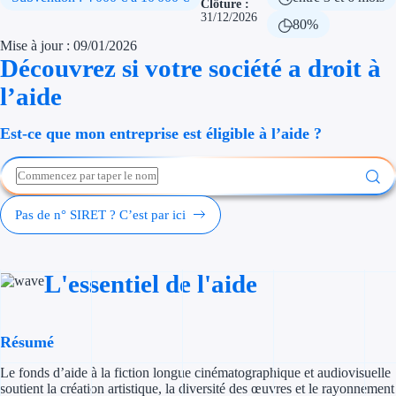
Clôture :
Économies d'én
31/12/2026
80%
Mise à jour : 09/01/2026
Aides RSE ent
Découvrez si votre société a droit à
l’aide
Étapes de vie
Est-ce que mon entreprise est éligible à l’aide ?
Création d'ent
Cession d'entr
Entreprise en d
Pas de n° SIRET ? C’est par ici
Aides Ressour
L'essentiel de l'aide
Type de financements
Aides sans rembou
Résumé
Subventions
Le fonds d’aide à la fiction longue cinématographique et audiovisuelle
soutient la création artistique, la diversité des œuvres et le rayonnement