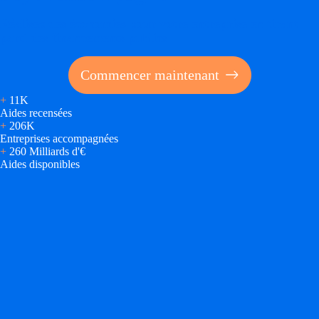
Réalisez des économies pour votre entreprise en tirant
parti des financements publics
Commencer maintenant
+
11K
Aides recensées
+
206K
Entreprises accompagnées
+
260 Milliards d'€
Aides disponibles