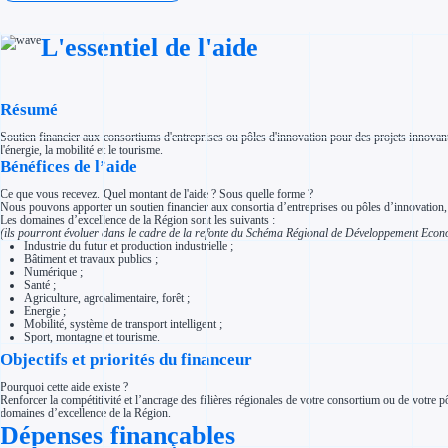
Investir dans une entreprise
Aides Fiscales et sociales
Crédits & réductions d'impôt
L'essentiel de l'aide
Exonération fiscale
Aides Urssaf
Prêts publics
Prêt entreprise
Résumé
Prêt d'honneur
Appel à projet
Avance remboursable
Soutien financier aux consortiums d'entreprises ou pôles d'innovation pour des projets innovants v
Garantie bancaire entreprise
l'énergie, la mobilité et le tourisme.
Bénéfices de l’aide
Par financeur
Aides par organisme financeur
Aides Bpifrance
Ce que vous recevez. Quel montant de l'aide ? Sous quelle forme ?
Aides ADEME
Nous pouvons apporter un soutien financier aux consortia d’entreprises ou pôles d’innovation, pour
Tous les financeurs
Les domaines d’excellence de la Région sont les suivants :
(ils pourront évoluer dans le cadre de la refonte du Schéma Régional de Développement Economi
Solutions MAPi
Industrie du futur et production industrielle ;
Simulateur d'éligibilité
Bâtiment et travaux publics ;
Trouvez des idées de dépenses éligibles
Numérique ;
Quelles aides pour votre secteur ?
Santé ;
Ouvrage
Agriculture, agroalimentaire, forêt ;
Territoires
Energie ;
Régions de A à H
Mobilité, système de transport intelligent ;
Aides Région Auvergne-Rhône-Alpes
Sport, montagne et tourisme.
Aides Région Bourgogne-Franche-Comté
Objectifs et priorités du financeur
Aides Région Bretagne
Aides Région Centre-Val de Loire
Pourquoi cette aide existe ?
Aides Région Corse
Renforcer la compétitivité et l’ancrage des filières régionales de votre consortium ou de votre p
Aides Région Grand-Est
domaines d’excellence de la Région.
Aides Région Hauts-de-France
Dépenses finançables
Régions de I à P
Aides Région Île-de-France