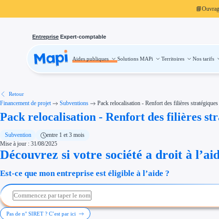
📘
Ouvra
Entreprise
Expert-comptable
Aides publiques
Solutions MAPi
Territoires
Nos tarifs
Aides publiques
Projets finançables
Investissement
Aides à l'investissement
Aides immobilier entreprise
Aides financières entreprise
Retour
Thématiques
Financement de projet
Subventions
Pack relocalisation - Renfort des filières stratégiques
Financement innovation
Pack relocalisation - Renfort des filières st
Transition écologique
Développement international
Transition numérique
Économies d'énergie et d'eau
Subvention
entre 1 et 3 mois
Aides RSE entreprise
Mise à jour : 31/08/2025
Étapes de vie
Découvrez si votre société a droit à l’ai
Création d'entreprise
Cession d'entreprise
Entreprise en difficulté
Est-ce que mon entreprise est éligible à l’aide ?
Aides Ressources Humaines
Type de financements
Aides sans remboursement
Subventions
Concours entreprise
Réduction des coûts
Pas de n° SIRET ? C’est par ici
Accompagnement entreprise