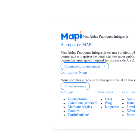
Mes Aides Publiques Infogreffe
A propos de MAPi
Mes Aides Publiques Infogreffe est une solution hyb
permet aux entreprises de bénéficier des aides publiqu
démarches ainsi qu'en montant les dossiers de A à Z.
Commencez gratuitement
Contactez-Nous
Nous sommes à l'écoute de vos questions et de vos 
Contactez-nous
A Propos
Ressources
Liens utiles
La plateforme
FAQ
Nos t
Conditions générales
Blog
Toute
Mentions légales
Kit presse
Simul
Cookies
Décou
Confidentialité
Exper