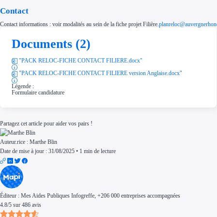
Contact
Contact informations : voir modalités au sein de la fiche projet Filière.
planreloc@auvergnerhone
Documents (2)
"PACK RELOC-FICHE CONTACT FILIERE.docx"
"PACK RELOC-FICHE CONTACT FILIERE version Anglaise.docx"
Légende :
Formulaire candidature
Partagez cet article pour aider vos pairs !
Auteur.rice :
Marthe Blin
Date de mise à jour : 31/08/2025
•
1 min de lecture
Éditeur :
Mes Aides Publiques Infogreffe
, +206 000 entreprises accompagnées
4.8
/
5
sur
486
avis