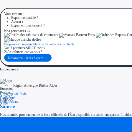
Vous êtes un :
Expert-comptable ?
Avocat ?
Expert en financement ?
Nos partenaires
Proposez en marque blanche les aides à vos clients !
Vos 5 premiers SIRET inclus
240+ cabinets convaincus !
Découvrez l’accès Expert
Entreprise ?
Région Auvergne-Rhône-Alpes
L'essentiel de l'aide
Conditions
Compléments
Source
Nos données proviennent de la base officielle de l'État disponible sur aides-entreprises.fr, aides
Soyez accompagné