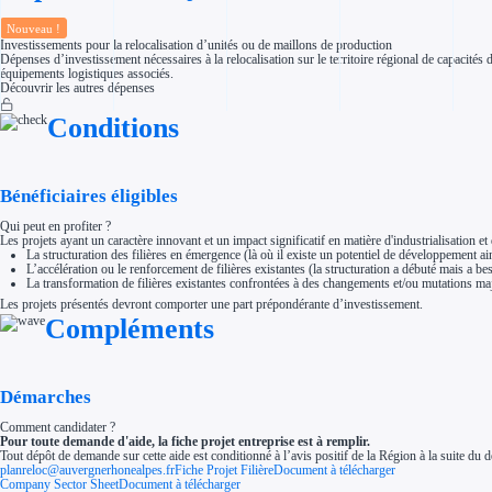
Aides Région Normandie
Aides Région Nouvelle-Aquitaine
Nouveau !
Aides Région Occitanie
Investissements pour la relocalisation d’unités ou de maillons de production
Aides Région PACA
Dépenses d’investissement nécessaires à la relocalisation sur le territoire régional de capacités
Aides Région Pays de la Loire
équipements logistiques associés.
Découvrir les autres dépenses
Outre-mer
Aides Région Guadeloupe
Aides Région Guyane
Conditions
Aides Région Martinique
Aides Région Mayotte
Aides Région Réunion
Couvertures
Bénéficiaires éligibles
Aides Nationales
Aides Européennes
Qui peut en profiter ?
Nos tarifs
Les projets ayant un caractère innovant et un impact significatif en matière d'industrialisation et 
Recherche autonome
La structuration des filières en émergence (là où il existe un potentiel de développement ain
Accompagnement
L’accélération ou le renforcement de filières existantes (la structuration a débuté mais a b
Ressources
La transformation de filières existantes confrontées à des changements et/ou mutations maje
FAQ
Les projets présentés devront comporter une part prépondérante d’investissement.
Blog
Compléments
Nos guides
Nos partenaires
Contactez-nous
Démarches
Comment candidater ?
Pour toute demande d'aide, la fiche projet entreprise est à remplir.
Tout dépôt de demande sur cette aide est conditionné à l’avis positif de la Région à la suite du dé
planreloc@auvergnerhonealpes.fr
Fiche Projet Filière
Document à télécharger
Company Sector Sheet
Document à télécharger