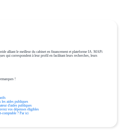
ride alliant le meilleur du cabinet en financement et plateforme IA. MAPi
es qui correspondent à leur profil en facilitant leurs recherches, leurs
remarques !
arifs
s les aides publiques
ateur d'aides publiques
vrez vos dépenses éligibles
t-comptable ? Par ici