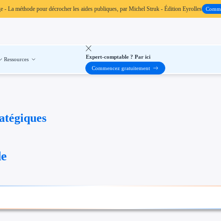
ge
- La méthode pour décrocher les aides publiques, par Michel Struk - Édition Eyrolles
Comm
Expert-comptable ? Par ici
Ressources
Commencez gratuitement
ratégiques
de