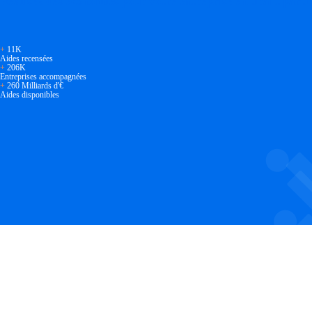
Réalisez des économies pour votre entreprise en tirant parti
+
11K
Aides recensées
+
206K
Entreprises accompagnées
+
260 Milliards d'€
Aides disponibles