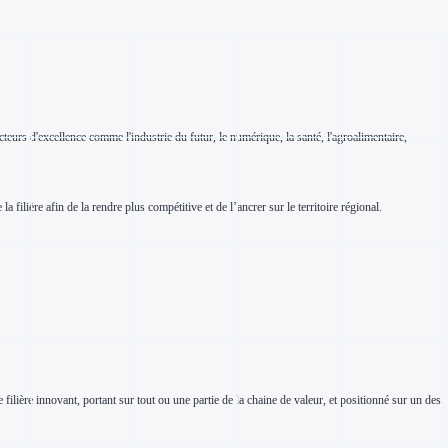
cteurs d'excellence comme l'industrie du futur, le numérique, la santé, l'agroalimentaire,
filière afin de la rendre plus compétitive et de l’ancrer sur le territoire régional.
filière innovant, portant sur tout ou une partie de la chaine de valeur, et positionné sur un des