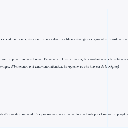
isant à renforcer, structurer ou relocaliser des filières stratégiques régionales. Priorité aux se
 un projet qui contribuera à l’émergence, la structuration, la relocalisation ou la mutation de la 
que, d’Innovation et d’Internationalisation. Se reporter au site internet de la Région)
ôle d’innovation régional. Plus précisément, vous recherchez de l’aide pour financer un projet de 